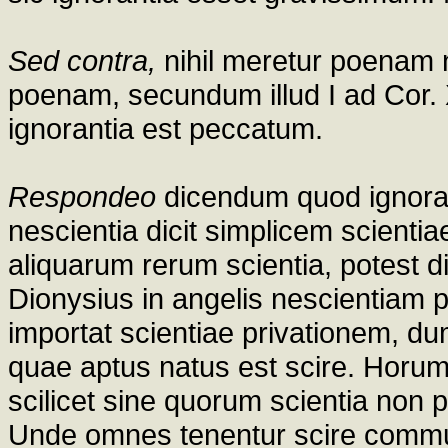
Sed contra,
nihil meretur poenam 
poenam, secundum illud I ad Cor. XI
ignorantia est peccatum.
Respondeo
dicendum quod ignorant
nescientia dicit simplicem scient
aliquarum rerum scientia, potest 
Dionysius in angelis nescientiam po
importat scientiae privationem, dum
quae aptus natus est scire. Horum 
scilicet sine quorum scientia non 
Unde omnes tenentur scire communi