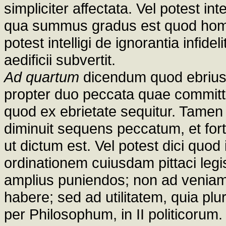
simpliciter affectata. Vel potest inte
qua summus gradus est quod homo
potest intelligi de ignorantia infide
aedificii subvertit.
Ad quartum
dicendum quod ebrius
propter duo peccata quae committit
quod ex ebrietate sequitur. Tamen 
diminuit sequens peccatum, et forte
ut dictum est. Vel potest dici quo
ordinationem cuiusdam pittaci legisl
amplius puniendos; non ad veniam
habere; sed ad utilitatem, quia plur
per Philosophum, in II politicorum.