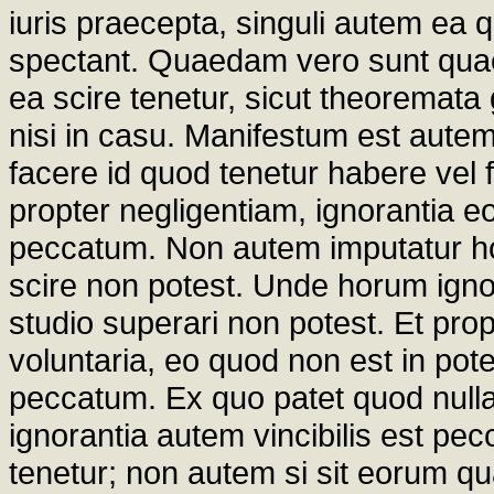
iuris praecepta, singuli autem ea 
spectant. Quaedam vero sunt quae 
ea scire tenetur, sicut theoremata 
nisi in casu. Manifestum est aute
facere id quod tenetur habere vel
propter negligentiam, ignorantia eo
peccatum. Non autem imputatur ho
scire non potest. Unde horum ignoran
studio superari non potest. Et prop
voluntaria, eo quod non est in pot
peccatum. Ex quo patet quod nulla 
ignorantia autem vincibilis est pec
tenetur; non autem si sit eorum qu