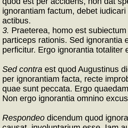
quod est per accidens, non dat sp
ignorantiam factum, debet iudicar
actibus.
3.
Praeterea, homo est subiectum v
particeps rationis. Sed ignorantia 
perficitur. Ergo ignorantia totalite
Sed contra
est quod Augustinus dic
per ignorantiam facta, recte impro
quae sunt peccata. Ergo quaedam 
Non ergo ignorantia omnino excus
Respondeo
dicendum quod ignora
causat, involuntarium esse. Iam au