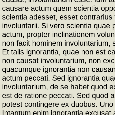
causare actum quem scientia opposi
scientia adesset, esset contrarius
involuntarii. Si vero scientia quae
actum, propter inclinationem volunt
non facit hominem involuntarium, se
Et talis ignorantia, quae non est c
non causat involuntarium, non exc
quacumque ignorantia non causan
actum peccati. Sed ignorantia qua
involuntarium, de se habet quod e
est de ratione peccati. Sed quod a
potest contingere ex duobus. Uno m
Intantum enim ignorantia excusat 