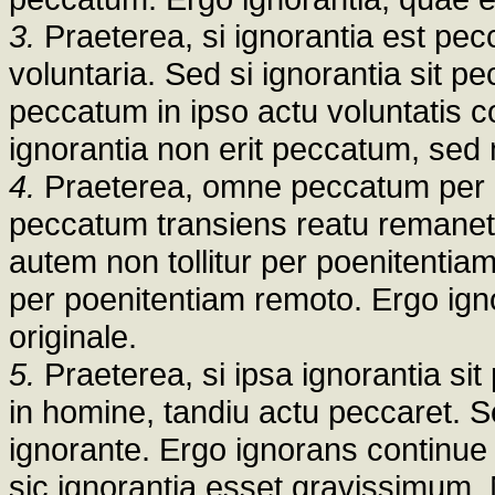
3.
Praeterea, si ignorantia est pec
voluntaria. Sed si ignorantia sit p
peccatum in ipso actu voluntatis c
ignorantia non erit peccatum, se
4.
Praeterea, omne peccatum per po
peccatum transiens reatu remanet a
autem non tollitur per poenitenti
per poenitentiam remoto. Ergo igno
originale.
5.
Praeterea, si ipsa ignorantia si
in homine, tandiu actu peccaret. S
ignorante. Ergo ignorans continue
sic ignorantia esset gravissimum.