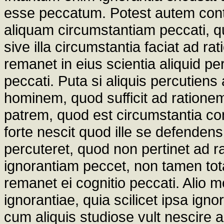
esse peccatum. Potest autem cont
aliquam circumstantiam peccati, q
sive illa circumstantia faciat ad r
remanet in eius scientia aliquid p
peccati. Puta si aliquis percutien
hominem, quod sufficit ad ratione
patrem, quod est circumstantia co
forte nescit quod ille se defendens
percuteret, quod non pertinet ad ra
ignorantiam peccet, non tamen tot
remanet ei cognitio peccati. Alio 
ignorantiae, quia scilicet ipsa ignor
cum aliquis studiose vult nescire al