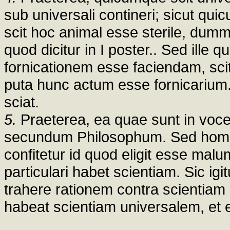
sub universali contineri; sicut q
scit hoc animal esse sterile, dummo
quod dicitur in I poster.. Sed ille qu
fornicationem esse faciendam, scit 
puta hunc actum esse fornicarium. 
sciat.
5.
Praeterea, ea quae sunt in voce,
secundum Philosophum. Sed homo 
confitetur id quod eligit esse malum
particulari habet scientiam. Sic ig
trahere rationem contra scientiam
habeat scientiam universalem, et e