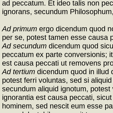
ad peccatum. Et ideo talis non pe
ignorans, secundum Philosophum, in
Ad primum
ergo dicendum quod no
per se, potest tamen esse causa pe
Ad secundum
dicendum quod sicut 
peccatum ex parte conversionis; it
est causa peccati ut removens pr
Ad tertium
dicendum quod in illud
potest ferri voluntas, sed si aliqu
secundum aliquid ignotum, potest v
ignorantia est causa peccati, sicu
hominem, sed nescit eum esse pat