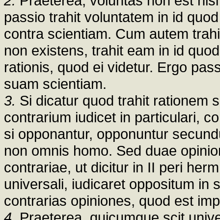
2.
Praeterea, voluntas non est nisi
passio trahit voluntatem in id quo
contra scientiam. Cum autem trah
non existens, trahit eam in id quod 
rationis, quod ei videtur. Ergo pa
suam scientiam.
3.
Si dicatur quod trahit rationem sc
contrarium iudicet in particulari, co
si opponantur, opponuntur secund
non omnis homo. Sed duae opinion
contrariae, ut dicitur in II peri herm.
universali, iudicaret oppositum in 
contrarias opiniones, quod est imp
4.
Praeterea, quicumque scit univer