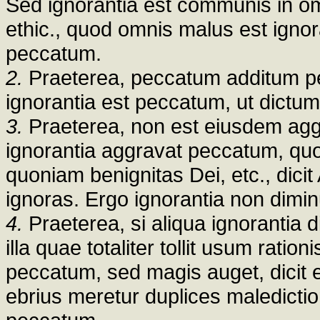
Sed ignorantia est communis in omn
ethic., quod omnis malus est ignor
peccatum.
2.
Praeterea, peccatum additum pe
ignorantia est peccatum, ut dictu
3.
Praeterea, non est eiusdem agg
ignorantia aggravat peccatum, quon
quoniam benignitas Dei, etc., dici
ignoras. Ergo ignorantia non dimi
4.
Praeterea, si aliqua ignorantia
illa quae totaliter tollit usum rati
peccatum, sed magis auget, dicit e
ebrius meretur duplices maledictio