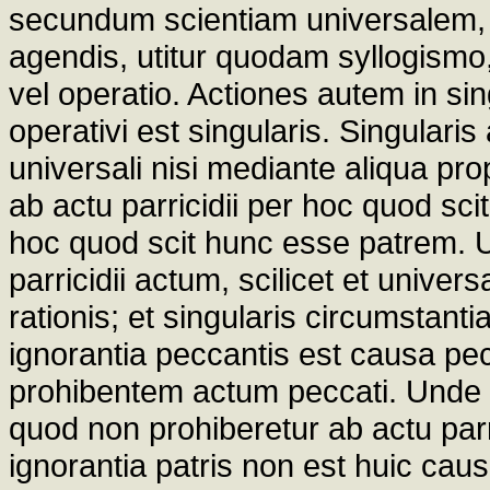
secundum scientiam universalem, 
agendis, utitur quodam syllogismo,
vel operatio. Actiones autem in si
operativi est singularis. Singulari
universali nisi mediante aliqua pro
ab actu parricidii per hoc quod sc
hoc quod scit hunc esse patrem. U
parricidii actum, scilicet et univer
rationis; et singularis circumstant
ignorantia peccantis est causa pecc
prohibentem actum peccati. Unde si
quod non prohiberetur ab actu parr
ignorantia patris non est huic cau