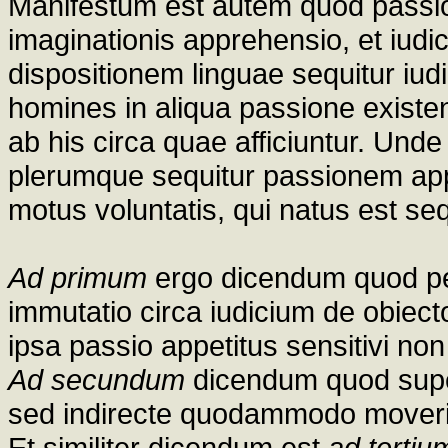
Manifestum est autem quod passion
imaginationis apprehensio, et iudi
dispositionem linguae sequitur i
homines in aliqua passione existe
ab his circa quae afficiuntur. Und
plerumque sequitur passionem appe
motus voluntatis, qui natus est seq
Ad primum
ergo dicendum quod per
immutatio circa iudicium de obiect
ipsa passio appetitus sensitivi non
Ad secundum
dicendum quod super
sed indirecte quodammodo moveri p
Et similiter dicendum est
ad tertiu