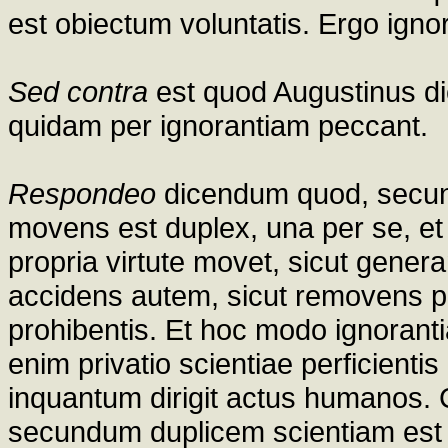
est obiectum voluntatis. Ergo igno
Sed contra
est quod Augustinus dici
quidam per ignorantiam peccant.
Respondeo
dicendum quod, secun
movens est duplex, una per se, et
propria virtute movet, sicut gener
accidens autem, sicut removens pr
prohibentis. Et hoc modo ignoranti
enim privatio scientiae perficienti
inquantum dirigit actus humanos.
secundum duplicem scientiam est 