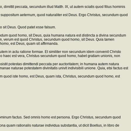
dimittit peccata, secundum illud Matth. IX, ut autem sciatis quod filius hominis
ur suppositum aeternum, quod naturaliter est Deus. Ergo Christus, secundum quod
 sit Deus. Quod patet esse falsum.
cundum quod homo, sit Deus, quia humana natura est distincta a divina secundum
 Deum, verum est quod Christus, secundum quod homo, sit Deus. Quia tamen
 homo, est Deus, quam sit affirmanda.
utem in actu ratione formae. Et similiter non secundum idem convenit Christo
o haec est vera, Christus secundum quod homo, habet gratiam unionis, non
sistit potestas dimittendi peccata per auctoritatem; in humana autem natura
nae naturae potestatem divinitatis univit indivisibili unione. Quia, etsi factus est
m quod iste homo, est Deus, quam ista, Christus, secundum quod homo, est
em hominum factus. Sed omnis homo est persona. Ergo Christus, secundum quod
a quam rationalis naturae individua substantia, ut dicit Boetius, in libro de