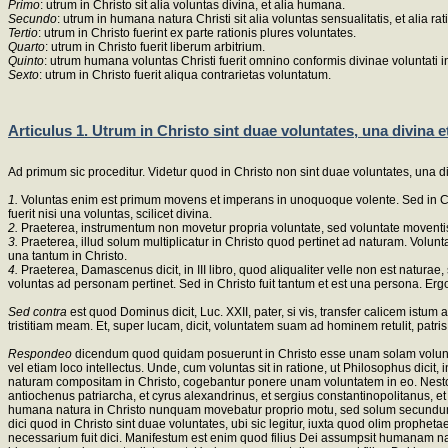
Primo
: utrum in Christo sit alia voluntas divina, et alia humana.
Secundo
: utrum in humana natura Christi sit alia voluntas sensualitatis, et alia rat
Tertio
: utrum in Christo fuerint ex parte rationis plures voluntates.
Quarto
: utrum in Christo fuerit liberum arbitrium.
Quinto
: utrum humana voluntas Christi fuerit omnino conformis divinae voluntati in
Sexto
: utrum in Christo fuerit aliqua contrarietas voluntatum.
Articulus 1. Utrum in Christo sint duae voluntates, una divina 
Ad primum sic proceditur. Videtur quod in Christo non sint duae voluntates, una d
1.
Voluntas enim est primum movens et imperans in unoquoque volente. Sed in Ch
fuerit nisi una voluntas, scilicet divina.
2.
Praeterea, instrumentum non movetur propria voluntate, sed voluntate moventis.
3.
Praeterea, illud solum multiplicatur in Christo quod pertinet ad naturam. Volun
una tantum in Christo.
4.
Praeterea, Damascenus dicit, in III libro, quod aliqualiter velle non est naturae
voluntas ad personam pertinet. Sed in Christo fuit tantum et est una persona. Ergo
Sed contra
est quod Dominus dicit, Luc. XXII, pater, si vis, transfer calicem ist
tristitiam meam. Et, super lucam, dicit, voluntatem suam ad hominem retulit, patris
Respondeo
dicendum quod quidam posuerunt in Christo esse unam solam volunta
vel etiam loco intellectus. Unde, cum voluntas sit in ratione, ut Philosophus dicit
naturam compositam in Christo, cogebantur ponere unam voluntatem in eo. Nesto
antiochenus patriarcha, et cyrus alexandrinus, et sergius constantinopolitanus
humana natura in Christo nunquam movebatur proprio motu, sed solum secundum qu
dici quod in Christo sint duae voluntates, ubi sic legitur, iuxta quod olim prophe
necessarium fuit dici. Manifestum est enim quod filius Dei assumpsit humanam natu