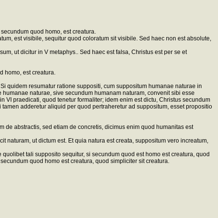
s, secundum quod homo, est creatura.
m, est visibile, sequitur quod coloratum sit visibile. Sed haec non est absolute,
 ut dicitur in V metaphys.. Sed haec est falsa, Christus est per se et
d homo, est creatura.
. Si quidem resumatur ratione suppositi, cum suppositum humanae naturae in
atione humanae naturae, sive secundum humanam naturam, convenit sibi esse
 VI praedicati, quod tenetur formaliter; idem enim est dictu, Christus secundum
tamen adderetur aliquid per quod pertraheretur ad suppositum, esset propositio
de abstractis, sed etiam de concretis, dicimus enim quod humanitas est
 naturam, ut dictum est. Et quia natura est creata, suppositum vero increatum,
uolibet tali supposito sequitur, si secundum quod est homo est creatura, quod
 secundum quod homo est creatura, quod simpliciter sit creatura.