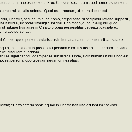
naturae humanae est persona. Ergo Christus, secundum quod homo, est persona.
emporalis et alia aeterna. Quod est erroneum, ut supra dictum est.
icitur, Christus, secundum quod homo, est persona, si accipiatur ratione suppositi,
naturae, sic potest intelligi dupliciter. Uno modo, quod intelligatur quod
i ut naturae humanae in Christo propria personalitas debeatur, causata ex
rit ratio personae.
Christo, quod persona subsistens in humana natura eius non sit causata ex
lioquin, manus hominis posset dici persona cum sit substantia quaedam individua,
um vel singulare quoddam.
stantiae significant quiddam per se subsistens. Unde, sicut humana natura non est
mo, est persona, oportet etiam negari omnes alias.
ntia; et infra determinabitur quod in Christo non una est tantum nativitas.