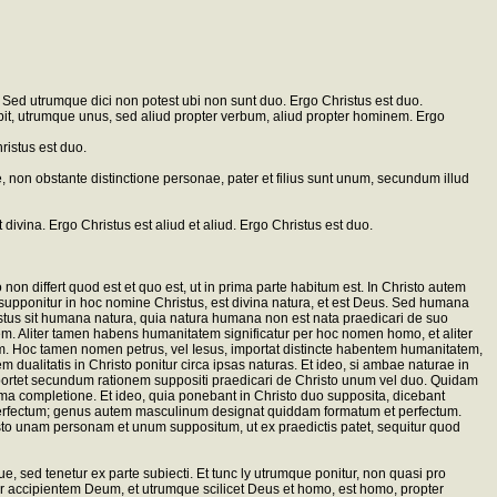
Sed utrumque dici non potest ubi non sunt duo. Ergo Christus est duo.
cepit, utrumque unus, sed aliud propter verbum, aliud propter hominem. Ergo
ristus est duo.
e, non obstante distinctione personae, pater et filius sunt unum, secundum illud
 divina. Ergo Christus est aliud et aliud. Ergo Christus est duo.
on differt quod est et quo est, ut in prima parte habitum est. In Christo autem
qui supponitur in hoc nomine Christus, est divina natura, et est Deus. Sed humana
ristus sit humana natura, quia natura humana non est nata praedicari de suo
em. Aliter tamen habens humanitatem significatur per hoc nomen homo, et aliter
. Hoc tamen nomen petrus, vel Iesus, importat distincte habentem humanitatem,
 dualitatis in Christo ponitur circa ipsas naturas. Et ideo, si ambae naturae in
 oportet secundum rationem suppositi praedicari de Christo unum vel duo. Quidam
completione. Et ideo, quia ponebant in Christo duo supposita, dicebant
erfectum; genus autem masculinum designat quiddam formatum et perfectum.
sto unam personam et unum suppositum, ut ex praedictis patet, sequitur quod
, sed tenetur ex parte subiecti. Et tunc ly utrumque ponitur, non quasi pro
r accipientem Deum, et utrumque scilicet Deus et homo, est homo, propter