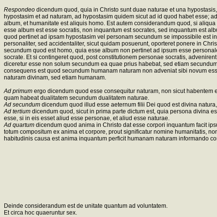
Respondeo
dicendum quod, quia in Christo sunt duae naturae et una hypostasis,
hypostasim et ad naturam, ad hypostasim quidem sicut ad id quod habet esse; ad n
album, et humanitate est aliquis homo. Est autem considerandum quod, si aliqua fo
esse album est esse socratis, non inquantum est socrates, sed inquantum est albus
quod pertinet ad ipsam hypostasim vel personam secundum se impossibile est in una
personaliter, sed accidentaliter, sicut quidam posuerunt, oporteret ponere in 
secundum quod est homo, quia esse album non pertinet ad ipsum esse personale s
socrate. Et si contingeret quod, post constitutionem personae socratis, advenirent
diceretur esse non solum secundum ea quae prius habebat, sed etiam secundum ea q
consequens est quod secundum humanam naturam non adveniat sibi novum esse pe
naturam divinam, sed etiam humanam.
Ad primum
ergo dicendum quod esse consequitur naturam, non sicut habentem ess
quam habeat dualitatem secundum dualitatem naturae.
Ad secundum
dicendum quod illud esse aeternum filii Dei quod est divina natura,
Ad tertium
dicendum quod, sicut in prima parte dictum est, quia persona divina e
esse, si in eis esset aliud esse personae, et aliud esse naturae.
Ad quartum
dicendum quod anima in Christo dat esse corpori inquantum facit ip
totum compositum ex anima et corpore, prout significatur nomine humanitatis, non
habitudinis causa est anima inquantum perficit humanam naturam informando co
Deinde considerandum est de unitate quantum ad voluntatem.
Et circa hoc quaeruntur sex.