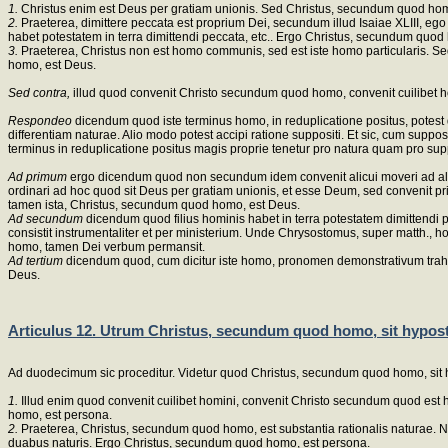
1.
Christus enim est Deus per gratiam unionis. Sed Christus, secundum quod hom
2.
Praeterea, dimittere peccata est proprium Dei, secundum illud Isaiae XLIII, ego
habet potestatem in terra dimittendi peccata, etc.. Ergo Christus, secundum quod
3.
Praeterea, Christus non est homo communis, sed est iste homo particularis. S
homo, est Deus.
Sed contra,
illud quod convenit Christo secundum quod homo, convenit cuilibet 
Respondeo
dicendum quod iste terminus homo, in reduplicatione positus, potes
differentiam naturae. Alio modo potest accipi ratione suppositi. Et sic, cum sup
terminus in reduplicatione positus magis proprie tenetur pro natura quam pro sup
Ad primum
ergo dicendum quod non secundum idem convenit alicui moveri ad aliqui
ordinari ad hoc quod sit Deus per gratiam unionis, et esse Deum, sed conveni
tamen ista, Christus, secundum quod homo, est Deus.
Ad secundum
dicendum quod filius hominis habet in terra potestatem dimittendi 
consistit instrumentaliter et per ministerium. Unde Chrysostomus, super matth., hoc 
homo, tamen Dei verbum permansit.
Ad tertium
dicendum quod, cum dicitur iste homo, pronomen demonstrativum trah
Deus.
Articulus 12. Utrum Christus, secundum quod homo, sit hypost
Ad duodecimum sic proceditur. Videtur quod Christus, secundum quod homo, sit 
1.
Illud enim quod convenit cuilibet homini, convenit Christo secundum quod est 
homo, est persona.
2.
Praeterea, Christus, secundum quod homo, est substantia rationalis naturae. Non 
duabus naturis. Ergo Christus, secundum quod homo, est persona.