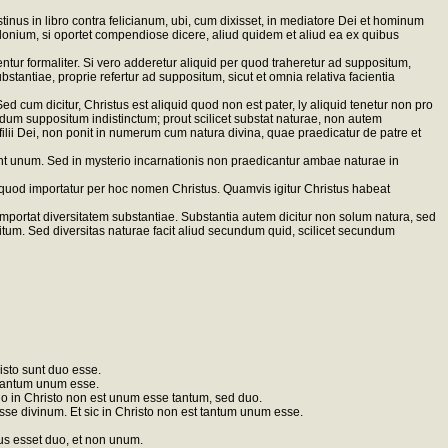
inus in libro contra felicianum, ubi, cum dixisset, in mediatore Dei et hominum
elidonium, si oportet compendiose dicere, aliud quidem et aliud ea ex quibus
tur formaliter. Si vero adderetur aliquid per quod traheretur ad suppositum,
stantiae, proprie refertur ad suppositum, sicut et omnia relativa facientia
Sed cum dicitur, Christus est aliquid quod non est pater, ly aliquid tenetur non pro
m suppositum indistinctum; prout scilicet substat naturae, non autem
filii Dei, non ponit in numerum cum natura divina, quae praedicatur de patre et
 sint unum. Sed in mysterio incarnationis non praedicantur ambae naturae in
 quod importatur per hoc nomen Christus. Quamvis igitur Christus habeat
 importat diversitatem substantiae. Substantia autem dicitur non solum natura, sed
ositum. Sed diversitas naturae facit aliud secundum quid, scilicet secundum
isto sunt duo esse.
t tantum unum esse.
rgo in Christo non est unum esse tantum, sed duo.
esse divinum. Et sic in Christo non est tantum unum esse.
us esset duo, et non unum.