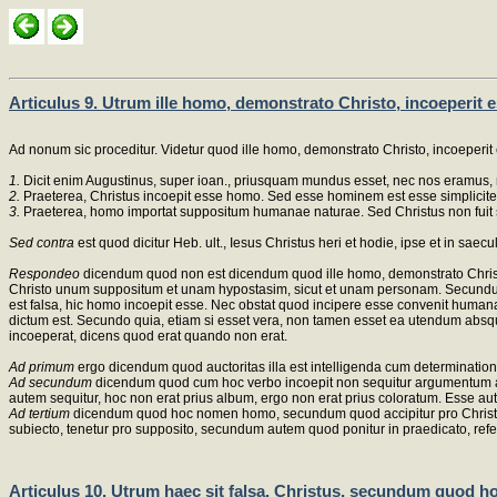
Articulus 9. Utrum ille homo, demonstrato Christo, incoeperit 
Ad nonum sic proceditur. Videtur quod ille homo, demonstrato Christo, incoeperit
1.
Dicit enim Augustinus, super ioan., priusquam mundus esset, nec nos eramus, n
2.
Praeterea, Christus incoepit esse homo. Sed esse hominem est esse simpliciter. 
3.
Praeterea, homo importat suppositum humanae naturae. Sed Christus non fuit
Sed contra
est quod dicitur Heb. ult., Iesus Christus heri et hodie, ipse et in saecu
Respondeo
dicendum quod non est dicendum quod ille homo, demonstrato Christo, i
Christo unum suppositum et unam hypostasim, sicut et unam personam. Secundum h
est falsa, hic homo incoepit esse. Nec obstat quod incipere esse convenit humana
dictum est. Secundo quia, etiam si esset vera, non tamen esset ea utendum absque d
incoeperat, dicens quod erat quando non erat.
Ad primum
ergo dicendum quod auctoritas illa est intelligenda cum determinat
Ad secundum
dicendum quod cum hoc verbo incoepit non sequitur argumentum ab i
autem sequitur, hoc non erat prius album, ergo non erat prius coloratum. Esse au
Ad tertium
dicendum quod hoc nomen homo, secundum quod accipitur pro Christo, 
subiecto, tenetur pro supposito, secundum autem quod ponitur in praedicato, refer
Articulus 10. Utrum haec sit falsa, Christus, secundum quod h