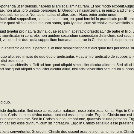
 exponenda ut sit sensus, habens aliam et aliam naturam. Et hoc modo exponit August
antiae, non alius, pro unitate personae. Et Gregorius nazianzenus, in epistola ad ch
ei quod sub tempore. Non autem alius et alius absit. Haec enim ambo unum.
dit aliud suppositum, sed aliam naturam, eo quod termini in praedicato positi tenen
r quod sit aliquid aliud quam homo, quia ly aliud, cum sit relativum diversitatis sub
uid tenetur pro natura divina, quae etiam in abstracto praedicatur de patre et filio. 
significatur in concreto; non quidem secundum suppositum distinctum, sed secundu
iud, vel quod sit duo, quia suppositum humanae naturae in Christo quod est persona 
 in abstracto de tribus personis, et ideo simpliciter potest dici quod tres personae
quo alio, sed in ipso de quo duo praedicantur. Fit autem praedicatio de supposito,
 dici esse duo.
rsitas accidentis sufficit ad hoc quod aliquid simpliciter dicatur alterum. Sed aliud
it ad hoc quod aliquid simpliciter dicatur aliud, nisi adsit diversitas secundum supp
ed duo.
sto duplicantur. Sed esse consequitur naturam, esse enim est a forma. Ergo in Chr
minis Christi non est divina natura, sed est esse temporale. Ergo in Christo non es
ter unitatem naturae. Sed in Christo sunt duae naturae, quamvis sit una persona. E
n dat sibi esse divinum, cum sit increatum. Ergo in Christo est aliud esse praeter 
ens convertuntur. Si ergo in Christo duo essent esse, et non tantum unum, Christ