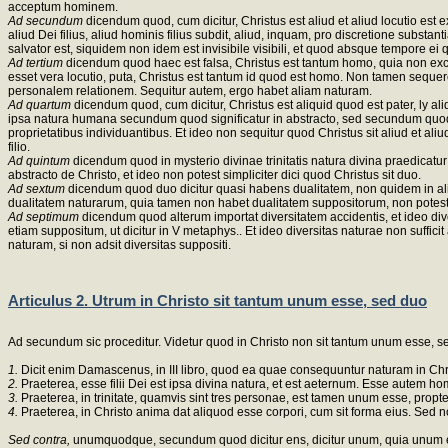
acceptum hominem.
Ad secundum
dicendum quod, cum dicitur, Christus est aliud et aliud locutio est
aliud Dei filius, aliud hominis filius subdit, aliud, inquam, pro discretione subst
salvator est, siquidem non idem est invisibile visibili, et quod absque tempore 
Ad tertium
dicendum quod haec est falsa, Christus est tantum homo, quia non exclu
esset vera locutio, puta, Christus est tantum id quod est homo. Non tamen sequeretu
personalem relationem. Sequitur autem, ergo habet aliam naturam.
Ad quartum
dicendum quod, cum dicitur, Christus est aliquid quod est pater, ly aliq
ipsa natura humana secundum quod significatur in abstracto, sed secundum quod 
proprietatibus individuantibus. Et ideo non sequitur quod Christus sit aliud et al
filio.
Ad quintum
dicendum quod in mysterio divinae trinitatis natura divina praedicatur
abstracto de Christo, et ideo non potest simpliciter dici quod Christus sit duo.
Ad sextum
dicendum quod duo dicitur quasi habens dualitatem, non quidem in ali
dualitatem naturarum, quia tamen non habet dualitatem suppositorum, non potest
Ad septimum
dicendum quod alterum importat diversitatem accidentis, et ideo dive
etiam suppositum, ut dicitur in V metaphys.. Et ideo diversitas naturae non suffic
naturam, si non adsit diversitas suppositi.
Articulus 2. Utrum in Christo sit tantum unum esse, sed duo
Ad secundum sic proceditur. Videtur quod in Christo non sit tantum unum esse, s
1.
Dicit enim Damascenus, in III libro, quod ea quae consequuntur naturam in Chri
2.
Praeterea, esse filii Dei est ipsa divina natura, et est aeternum. Esse autem ho
3.
Praeterea, in trinitate, quamvis sint tres personae, est tamen unum esse, prop
4.
Praeterea, in Christo anima dat aliquod esse corpori, cum sit forma eius. Sed no
Sed contra,
unumquodque, secundum quod dicitur ens, dicitur unum, quia unum et 