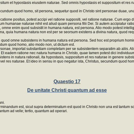
situm et hypostasis eiusdem naturae. Sed omnis hypostasis et suppositum et res 
undum quod homo, sit persona, sequetur quod in Christo sint personae duae, una t
atione positus, potest accipi vel ratione suppositi, vel ratione naturae. Cum ergo d
manae naturae nihil est aliud quam persona filii Dei. Si autem accipiatur ratione 
mne enim quod subsistit in humana natura, est persona. Alio modo potest intellig
a, quia humana natura non est per se seorsum existens a divina natura, quod requi
od omne subsistens in humana natura est persona. Sed hoc est proprium homini 
ndum quod homo, alio modo non, ut dictum est.
rsonae, importat substantiam completam per se subsistentem separatim ab aliis. A
ona. Et eadem ratione nec natura humana in Christo, quae tamen potest dici individu
stens in natura rationali, ita hypostasis, suppositum et res naturae in genere sub
m vel res naturae. Et ideo in sensu in quo negatur ista, Christus, secundum quod ho
Quaestio 17
De unitate Christi quantum ad esse
ni.
erminandum est, sicut supra determinatum est quod in Christo non una est tantum scie
tum ad velle; tertio, quantum ad operari.