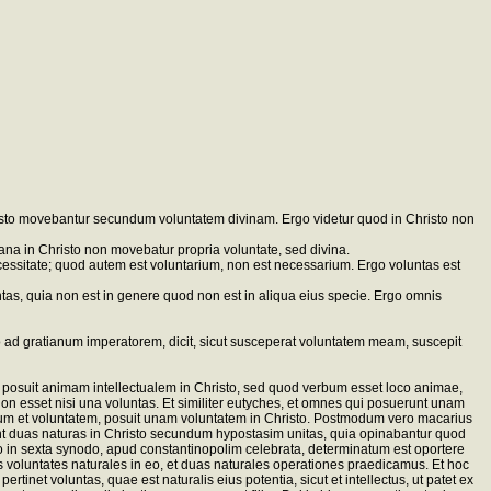
sto movebantur secundum voluntatem divinam. Ergo videtur quod in Christo non
ana in Christo non movebatur propria voluntate, sed divina.
ecessitate; quod autem est voluntarium, non est necessarium. Ergo voluntas est
luntas, quia non est in genere quod non est in aliqua eius specie. Ergo omnis
ro ad gratianum imperatorem, dicit, sicut susceperat voluntatem meam, suscepit
posuit animam intellectualem in Christo, sed quod verbum esset loco animae,
o non esset nisi una voluntas. Et similiter eutyches, et omnes qui posuerunt unam
um et voluntatem, posuit unam voluntatem in Christo. Postmodum vero macarius
nt duas naturas in Christo secundum hypostasim unitas, quia opinabantur quod
 in sexta synodo, apud constantinopolim celebrata, determinatum est oportere
uas voluntates naturales in eo, et duas naturales operationes praedicamus. Et hoc
et voluntas, quae est naturalis eius potentia, sicut et intellectus, ut patet ex