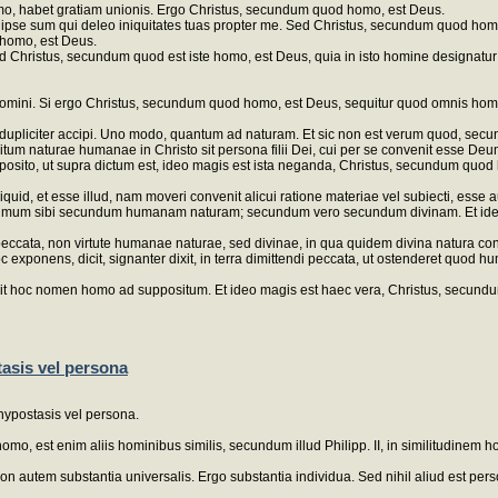
o, habet gratiam unionis. Ergo Christus, secundum quod homo, est Deus.
 ipse sum qui deleo iniquitates tuas propter me. Sed Christus, secundum quod homo, 
 homo, est Deus.
ed Christus, secundum quod est iste homo, est Deus, quia in isto homine designat
homini. Si ergo Christus, secundum quod homo, est Deus, sequitur quod omnis homo
t dupliciter accipi. Uno modo, quantum ad naturam. Et sic non est verum quod, se
positum naturae humanae in Christo sit persona filii Dei, cui per se convenit esse
posito, ut supra dictum est, ideo magis est ista neganda, Christus, secundum quod
d, et esse illud, nam moveri convenit alicui ratione materiae vel subiecti, esse a
t primum sibi secundum humanam naturam; secundum vero secundum divinam. Et ide
peccata, non virtute humanae naturae, sed divinae, in qua quidem divina natura con
exponens, dicit, signanter dixit, in terra dimittendi peccata, ut ostenderet quod huma
it hoc nomen homo ad suppositum. Et ideo magis est haec vera, Christus, secundu
asis vel persona
hypostasis vel persona.
homo, est enim aliis hominibus similis, secundum illud Philipp. II, in similitudin
autem substantia universalis. Ergo substantia individua. Sed nihil aliud est person