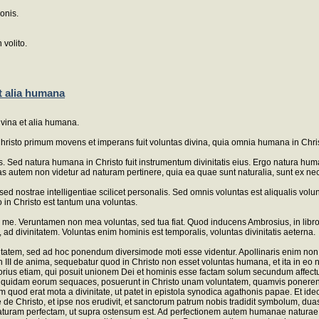
ionis.
 volito.
et alia humana
ivina et alia humana.
risto primum movens et imperans fuit voluntas divina, quia omnia humana in Chri
 Sed natura humana in Christo fuit instrumentum divinitatis eius. Ergo natura hum
tas autem non videtur ad naturam pertinere, quia ea quae sunt naturalia, sunt ex n
, sed nostrae intelligentiae scilicet personalis. Sed omnis voluntas est aliqualis vo
 in Christo est tantum una voluntas.
um a me. Veruntamen non mea voluntas, sed tua fiat. Quod inducens Ambrosius, in lib
, ad divinitatem. Voluntas enim hominis est temporalis, voluntas divinitatis aeterna.
tem, sed ad hoc ponendum diversimode moti esse videntur. Apollinaris enim non 
, in III de anima, sequebatur quod in Christo non esset voluntas humana, et ita in e
rius etiam, qui posuit unionem Dei et hominis esse factam solum secundum affect
, et quidam eorum sequaces, posuerunt in Christo unam voluntatem, quamvis ponere
od erat mota a divinitate, ut patet in epistola synodica agathonis papae. Et ideo
tae de Christo, et ipse nos erudivit, et sanctorum patrum nobis tradidit symbolum, d
ram perfectam, ut supra ostensum est. Ad perfectionem autem humanae naturae pertin