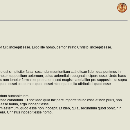
it, incoepit esse. Ergo ille homo, demonstrato Christo, incoepit esse.
io est simpliciter falsa, secundum sententiam catholicae fidei, qua ponimus in
netur suppositum aeternum, cuius aeternitati repugnat incipere esse. Unde haec
non tenetur formaliter pro natura, sed magis materialiter pro supposito, ut supra
uod esset creatura et quod esset minor patre, ita attribuit ei quod esse
undum humanitatem.
sse coloratum. Et hoc ideo quia incipere importat nunc esse et non prius, non
t esse homo, ergo incoepit esse.
 aeternum, quod esse non incoepit. Et ideo, quia, secundum quod ponitur in
vera, Christus incoepit esse homo.