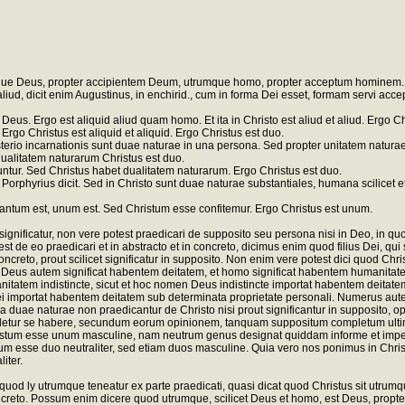
rumque Deus, propter accipientem Deum, utrumque homo, propter acceptum hominem. 
 aliud, dicit enim Augustinus, in enchirid., cum in forma Dei esset, formam servi ac
us. Ergo est aliquid aliud quam homo. Et ita in Christo est aliud et aliud. Ergo Ch
 Ergo Christus est aliquid et aliquid. Ergo Christus est duo.
 mysterio incarnationis sunt duae naturae in una persona. Sed propter unitatem natura
dualitatem naturarum Christus est duo.
untur. Sed Christus habet dualitatem naturarum. Ergo Christus est duo.
ut Porphyrius dicit. Sed in Christo sunt duae naturae substantiales, humana scilicet et
quantum est, unum est. Sed Christum esse confitemur. Ergo Christus est unum.
nificatur, non vere potest praedicari de supposito seu persona nisi in Deo, in quo n
test de eo praedicari et in abstracto et in concreto, dicimus enim quod filius Dei, 
ncreto, prout scilicet significatur in supposito. Non enim vere potest dici quod Ch
s. Deus autem significat habentem deitatem, et homo significat habentem humanitat
atem indistincte, sicut et hoc nomen Deus indistincte importat habentem deitatem
 Dei importat habentem deitatem sub determinata proprietate personali. Numerus autem
a duae naturae non praedicantur de Christo nisi prout significantur in supposito,
etur se habere, secundum eorum opinionem, tanquam suppositum completum ultima 
ristum esse unum masculine, nam neutrum genus designat quiddam informe et imp
um esse duo neutraliter, sed etiam duos masculine. Quia vero nos ponimus in Chri
iter.
od ly utrumque teneatur ex parte praedicati, quasi dicat quod Christus sit utrumque
ncreto. Possum enim dicere quod utrumque, scilicet Deus et homo, est Deus, propte