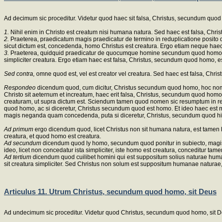
Ad decimum sic proceditur. Videtur quod haec sit falsa, Christus, secundum quod h
1.
Nihil enim in Christo est creatum nisi humana natura. Sed haec est falsa, Chr
2.
Praeterea, praedicatum magis praedicatur de termino in reduplicatione posito qu
sicut dictum est, concedenda, homo Christus est creatura. Ergo etiam neque hae
3.
Praeterea, quidquid praedicatur de quocumque homine secundum quod homo, praed
simpliciter creatura. Ergo etiam haec est falsa, Christus, secundum quod homo, es
Sed contra,
omne quod est, vel est creator vel creatura. Sed haec est falsa, Chr
Respondeo
dicendum quod, cum dicitur, Christus secundum quod homo, hoc nomen
Christo sit aeternum et increatum, haec erit falsa, Christus, secundum quod hom
creaturam, ut supra dictum est. Sciendum tamen quod nomen sic resumptum in redu
quod homo, ac si diceretur, Christus secundum quod est homo. Et ideo haec est
magis neganda quam concedenda, puta si diceretur, Christus, secundum quod hic
Ad primum
ergo dicendum quod, licet Christus non sit humana natura, est tame
creatura, et quod homo est creatura.
Ad secundum
dicendum quod ly homo, secundum quod ponitur in subiecto, magis r
ideo, licet non concedatur ista simpliciter, iste homo est creatura, conceditur ta
Ad tertium
dicendum quod cuilibet homini qui est suppositum solius naturae hum
sit creatura simpliciter. Sed Christus non solum est suppositum humanae naturae
Articulus 11. Utrum Christus, secundum quod homo, sit Deus
Ad undecimum sic proceditur. Videtur quod Christus, secundum quod homo, sit D