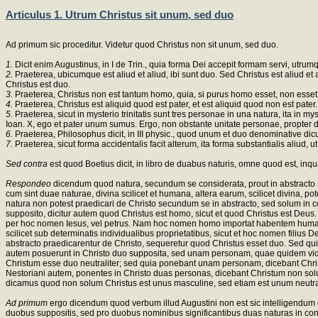
Articulus 1. Utrum Christus sit unum, sed duo
Ad primum sic proceditur. Videtur quod Christus non sit unum, sed duo.
1.
Dicit enim Augustinus, in I de Trin., quia forma Dei accepit formam servi, ut
2.
Praeterea, ubicumque est aliud et aliud, ibi sunt duo. Sed Christus est aliud et
Christus est duo.
3.
Praeterea, Christus non est tantum homo, quia, si purus homo esset, non esset De
4.
Praeterea, Christus est aliquid quod est pater, et est aliquid quod non est pater.
5.
Praeterea, sicut in mysterio trinitatis sunt tres personae in una natura, ita in
Ioan. X, ego et pater unum sumus. Ergo, non obstante unitate personae, propter 
6.
Praeterea, Philosophus dicit, in III physic., quod unum et duo denominative dic
7.
Praeterea, sicut forma accidentalis facit alterum, ita forma substantialis aliud, 
Sed contra
est quod Boetius dicit, in libro de duabus naturis, omne quod est, in
Respondeo
dicendum quod natura, secundum se considerata, prout in abstracto sig
cum sint duae naturae, divina scilicet et humana, altera earum, scilicet divina, po
natura non potest praedicari de Christo secundum se in abstracto, sed solum in co
supposito, dicitur autem quod Christus est homo, sicut et quod Christus est Deu
per hoc nomen Iesus, vel petrus. Nam hoc nomen homo importat habentem humanit
scilicet sub determinatis individualibus proprietatibus, sicut et hoc nomen filius
abstracto praedicarentur de Christo, sequeretur quod Christus esset duo. Sed qui
autem posuerunt in Christo duo supposita, sed unam personam, quae quidem vid
Christum esse duo neutraliter; sed quia ponebant unam personam, dicebant Ch
Nestoriani autem, ponentes in Christo duas personas, dicebant Christum non sol
dicamus quod non solum Christus est unus masculine, sed etiam est unum neutral
Ad primum
ergo dicendum quod verbum illud Augustini non est sic intelligendum qu
duobus suppositis, sed pro duobus nominibus significantibus duas naturas in co