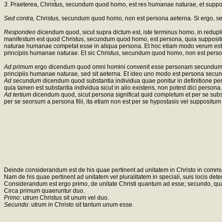
3.
Praeterea, Christus, secundum quod homo, est res humanae naturae, et suppo
Sed contra,
Christus, secundum quod homo, non est persona aeterna. Si ergo, sec
Respondeo
dicendum quod, sicut supra dictum est, iste terminus homo, in reduplic
manifestum est quod Christus, secundum quod homo, est persona, quia suppositum hu
naturae humanae competat esse in aliqua persona. Et hoc etiam modo verum est, o
principiis humanae naturae. Et sic Christus, secundum quod homo, non est person
Ad primum
ergo dicendum quod omni homini convenit esse personam secundum qu
principiis humanae naturae, sed sit aeterna. Et ideo uno modo est persona secu
Ad secundum
dicendum quod substantia individua quae ponitur in definitione pe
quia tamen est substantia individua sicut in alio existens, non potest dici pers
Ad tertium
dicendum quod, sicut persona significat quid completum et per se subsi
per se seorsum a persona filii, ita etiam non est per se hypostasis vel suppositu
Deinde considerandum est de his quae pertinent ad unitatem in Christo in commu
Nam de his quae pertinent ad unitatem vel pluralitatem in speciali, suis locis det
Considerandum est ergo primo, de unitate Christi quantum ad esse; secundo, quan
Circa primum quaeruntur duo.
Primo
: utrum Christus sit unum vel duo.
Secundo
: utrum in Christo sit tantum unum esse.