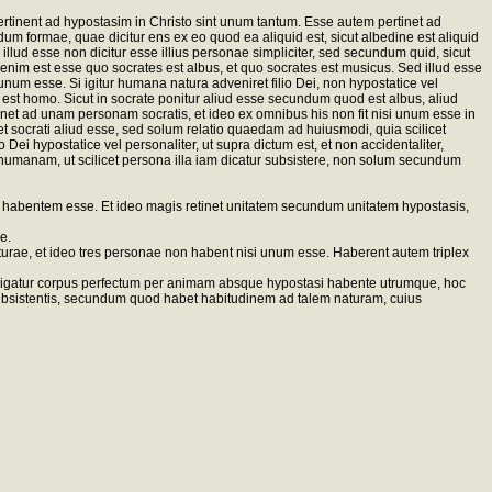
rtinent ad hypostasim in Christo sint unum tantum. Esse autem pertinet ad
m formae, quae dicitur ens ex eo quod ea aliquid est, sicut albedine est aliquid
llud esse non dicitur esse illius personae simpliciter, sed secundum quid, sicut
 enim est esse quo socrates est albus, et quo socrates est musicus. Sed illud esse
num esse. Si igitur humana natura adveniret filio Dei, non hypostatice vel
st homo. Sicut in socrate ponitur aliud esse secundum quod est albus, aliud
et ad unam personam socratis, et ideo ex omnibus his non fit nisi unum esse in
ret socrati aliud esse, sed solum relatio quaedam ad huiusmodi, quia scilicet
 hypostatice vel personaliter, ut supra dictum est, et non accidentaliter,
anam, ut scilicet persona illa iam dicatur subsistere, non solum secundum
 habentem esse. Et ideo magis retinet unitatem secundum unitatem hypostasis,
e.
aturae, et ideo tres personae non habent nisi unum esse. Haberent autem triplex
elligatur corpus perfectum per animam absque hypostasi habente utrumque, hoc
e subsistentis, secundum quod habet habitudinem ad talem naturam, cuius