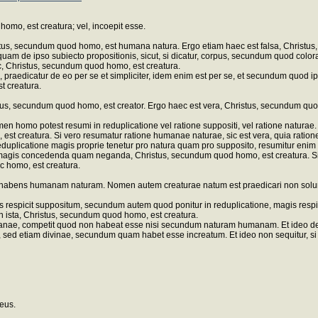
omo, est creatura; vel, incoepit esse.
istus, secundum quod homo, est humana natura. Ergo etiam haec est falsa, Christu
am de ipso subiecto propositionis, sicut, si dicatur, corpus, secundum quod coloratu
c, Christus, secundum quod homo, est creatura.
icatur de eo per se et simpliciter, idem enim est per se, et secundum quod ipsum,
t creatura.
istus, secundum quod homo, est creator. Ergo haec est vera, Christus, secundum quo
 homo potest resumi in reduplicatione vel ratione suppositi, vel ratione naturae
o, est creatura. Si vero resumatur ratione humanae naturae, sic est vera, quia r
plicatione magis proprie tenetur pro natura quam pro supposito, resumitur enim in
 magis concedenda quam neganda, Christus, secundum quod homo, est creatura. Si 
 homo, est creatura.
n habens humanam naturam. Nomen autem creaturae natum est praedicari non solum 
espicit suppositum, secundum autem quod ponitur in reduplicatione, magis respicit
men ista, Christus, secundum quod homo, est creatura.
anae, competit quod non habeat esse nisi secundum naturam humanam. Et ideo de q
, sed etiam divinae, secundum quam habet esse increatum. Et ideo non sequitur, si
eus.