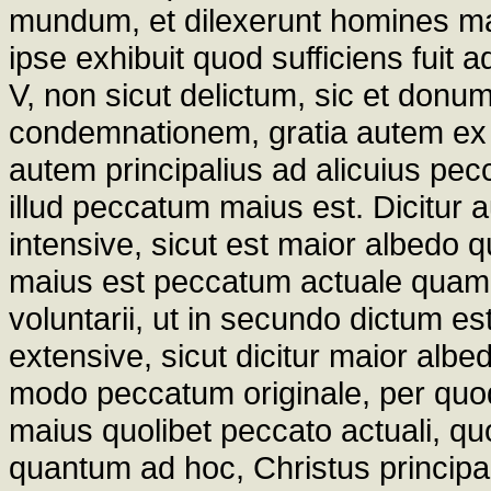
mundum, et dilexerunt homines m
ipse exhibuit quod sufficiens fui
V, non sicut delictum, sic et donu
condemnationem, gratia autem ex mu
autem principalius ad alicuius pec
illud peccatum maius est. Dicitur 
intensive, sicut est maior albedo 
maius est peccatum actuale quam o
voluntarii, ut in secundo dictum es
extensive, sicut dicitur maior albe
modo peccatum originale, per quo
maius quolibet peccato actuali, qu
quantum ad hoc, Christus principal