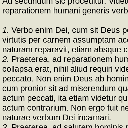
Ad secundum sic proceditur. Videt
reparationem humani generis verb
1.
Verbo enim Dei, cum sit Deus per
virtutis per carnem assumptam acc
naturam reparavit, etiam absque c
2.
Praeterea, ad reparationem hu
collapsa erat, nihil aliud requiri 
peccato. Non enim Deus ab homine
cum pronior sit ad miserendum qu
actum peccati, ita etiam videtur q
actum contrarium. Non ergo fuit
naturae verbum Dei incarnari.
3.
Praeterea, ad salutem hominis p