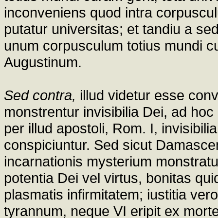
inconveniens quod intra corpusculu
putatur universitas; et tandiu a sed
unum corpusculum totius mundi cura
Augustinum.
Sed contra,
illud videtur esse conv
monstrentur invisibilia Dei, ad hoc
per illud apostoli, Rom. I, invisibil
conspiciuntur. Sed sicut Damascenus 
incarnationis mysterium monstratur 
potentia Dei vel virtus, bonitas q
plasmatis infirmitatem; iustitia ve
tyrannum, neque VI eripit ex mort