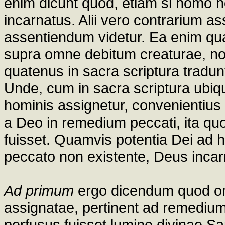
enim dicunt quod, etiam si homo no
incarnatus. Alii vero contrarium a
assentiendum videtur. Ea enim qua
supra omne debitum creaturae, no
quatenus in sacra scriptura tradun
Unde, cum in sacra scriptura ubiqu
hominis assignetur, convenientius 
a Deo in remedium peccati, ita quo
fuisset. Quamvis potentia Dei ad h
peccato non existente, Deus incar
Ad primum
ergo dicendum quod o
assignatae, pertinent ad remediu
perfusus fuisset lumine divinae Sapi