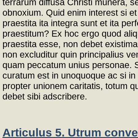
terrarum diffusa Christi munera, s
obnoxium. Quid enim interest si et a
praestita ita integra sunt et ita perf
praestitum? Ex hoc ergo quod aliqu
praestita esse, non debet existimar
non excluditur quin principalius v
quam peccatum unius personae. S
curatum est in unoquoque ac si in
propter unionem caritatis, totum
debet sibi adscribere.
Articulus 5. Utrum conve