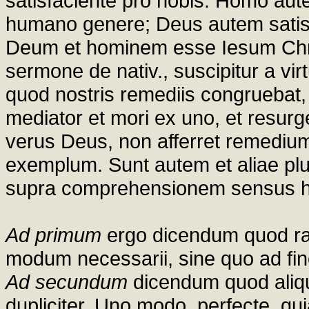
satisfaciente pro nobis. Homo aut
humano genere; Deus autem satis
Deum et hominem esse Iesum Chris
sermone de nativ., suscipitur a virt
quod nostris remediis congruebat
mediator et mori ex uno, et resurg
verus Deus, non afferret remedium
exemplum. Sunt autem et aliae plu
supra comprehensionem sensus 
Ad primum
ergo dicendum quod ra
modum necessarii, sine quo ad fin
Ad secundum
dicendum quod aliqua
dupliciter. Uno modo, perfecte, q