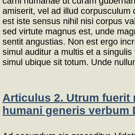
carni humanae ut curam gubernanda
amiserit, vel ad illud corpusculum
est iste sensus nihil nisi corpus 
sed virtute magnus est, unde magni
sentit angustias. Non est ergo inc
simul auditur a multis et a singu
simul ubique sit totum. Unde null
Articulus 2. Utrum fueri
humani generis verbum D