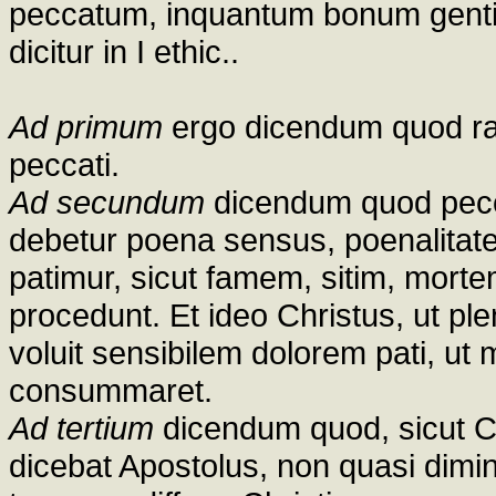
peccatum, inquantum bonum gentis
dicitur in I ethic..
Ad primum
ergo dicendum quod rat
peccati.
Ad secundum
dicendum quod peccat
debetur poena sensus, poenalitates
patimur, sicut famem, sitim, mortem
procedunt. Et ideo Christus, ut ple
voluit sensibilem dolorem pati, ut
consummaret.
Ad tertium
dicendum quod, sicut Ch
dicebat Apostolus, non quasi dimi