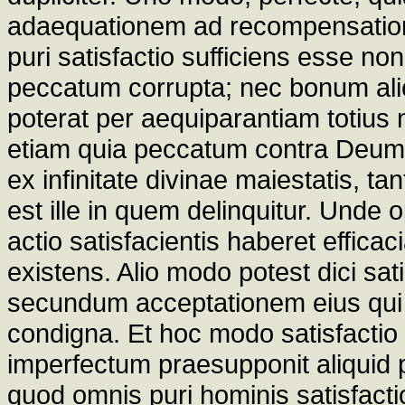
adaequationem ad recompensation
puri satisfactio sufficiens esse no
peccatum corrupta; nec bonum alic
poterat per aequiparantiam totiu
etiam quia peccatum contra Deum
ex infinitate divinae maiestatis, t
est ille in quem delinquitur. Unde 
actio satisfacientis haberet efficac
existens. Alio modo potest dici sati
secundum acceptationem eius qui 
condigna. Et hoc modo satisfactio 
imperfectum praesupponit aliquid p
quod omnis puri hominis satisfactio