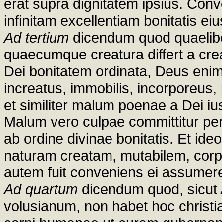
erat supra dignitatem ipsius. Co
infinitam excellentiam bonitatis ei
Ad tertium
dicendum quod quaelib
quaecumque creatura differt a creat
Dei bonitatem ordinata, Deus enim
increatus, immobilis, incorporeus,
et similiter malum poenae a Dei ius
Malum vero culpae committitur per
ab ordine divinae bonitatis. Et id
naturam creatam, mutabilem, corp
autem fuit conveniens ei assumer
Ad quartum
dicendum quod, sicut 
volusianum, non habet hoc christia