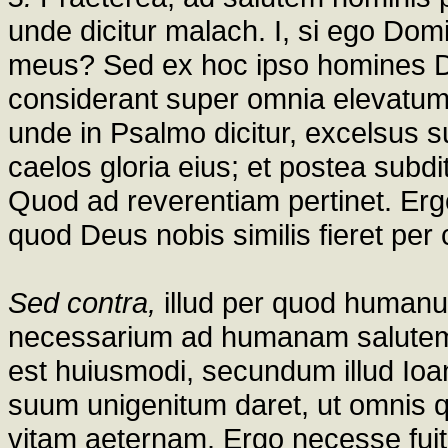
unde dicitur malach. I, si ego Dom
meus? Sed ex hoc ipso homines 
considerant super omnia elevatu
unde in Psalmo dicitur, excelsus
caelos gloria eius; et postea subd
Quod ad reverentiam pertinet. Erg
quod Deus nobis similis fieret pe
Sed contra,
illud per quod humanum
necessarium ad humanam salutem.
est huiusmodi, secundum illud Ioan.
suum unigenitum daret, ut omnis q
vitam aeternam. Ergo necesse fu