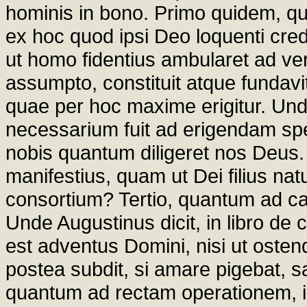
hominis in bono. Primo quidem, qu
ex hoc quod ipsi Deo loquenti credi
ut homo fidentius ambularet ad veri
assumpto, constituit atque funda
quae per hoc maxime erigitur. Unde 
necessarium fuit ad erigendam s
nobis quantum diligeret nos Deus. Q
manifestius, quam ut Dei filius nat
consortium? Tertio, quantum ad ca
Unde Augustinus dicit, in libro de
est adventus Domini, nisi ut oste
postea subdit, si amare pigebat, 
quantum ad rectam operationem, i