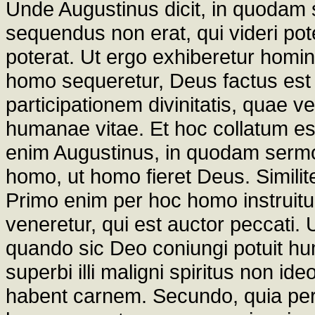
Unde Augustinus dicit, in quodam
sequendus non erat, qui videri pot
poterat. Ut ergo exhiberetur homin
homo sequeretur, Deus factus es
participationem divinitatis, quae ve
humanae vitae. Et hoc collatum est
enim Augustinus, in quodam sermo
homo, ut homo fieret Deus. Similite
Primo enim per hoc homo instruitur
veneretur, qui est auctor peccati. U
quando sic Deo coniungi potuit hu
superbi illi maligni spiritus non 
habent carnem. Secundo, quia per 