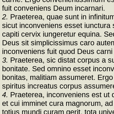
fuit conveniens Deum incarnari.
2.
Praeterea, quae sunt in infinitum
sicut inconveniens esset iunctura
capiti cervix iungeretur equina. Se
Deus sit simplicissimus caro aut
inconveniens fuit quod Deus carni
3.
Praeterea, sic distat corpus a s
bonitate. Sed omnino esset incon
bonitas, malitiam assumeret. Er
spiritus increatus corpus assumer
4.
Praeterea, inconveniens est ut 
et cui imminet cura magnorum, ad 
totius mundi curam gerit, tota univ