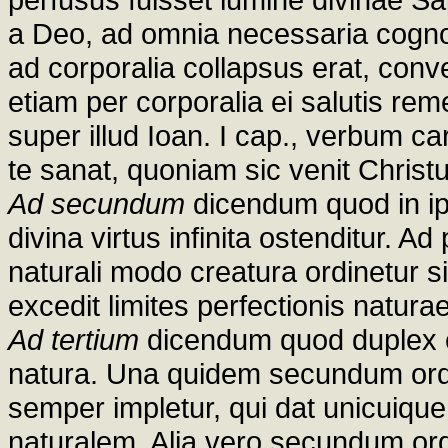
a Deo, ad omnia necessaria cogn
ad corporalia collapsus erat, conv
etiam per corporalia ei salutis re
super illud Ioan. I cap., verbum c
te sanat, quoniam sic venit Christu
Ad secundum
dicendum quod in ip
divina virtus infinita ostenditur. A
naturali modo creatura ordinetur s
excedit limites perfectionis natura
Ad tertium
dicendum quod duplex c
natura. Una quidem secundum ord
semper impletur, qui dat unicuiq
naturalem. Alia vero secundum ord