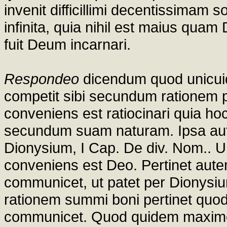
invenit difficillimi decentissimam s
infinita, quia nihil est maius qu
fuit Deum incarnari.
Respondeo
dicendum quod unicuiq
competit sibi secundum rationem p
conveniens est ratiocinari quia hoc
secundum suam naturam. Ipsa aute
Dionysium, I Cap. De div. Nom.. U
conveniens est Deo. Pertinet autem
communicet, ut patet per Dionysiu
rationem summi boni pertinet qu
communicet. Quod quidem maxime 