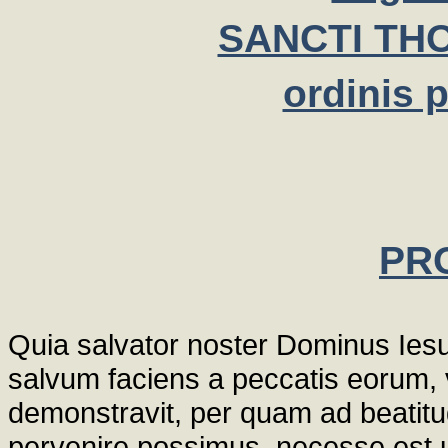
SANCTI TH
ordinis 
PR
Quia salvator noster Dominus Ies
salvum faciens a peccatis eorum, v
demonstravit, per quam ad beatitu
pervenire possimus, necesse est u