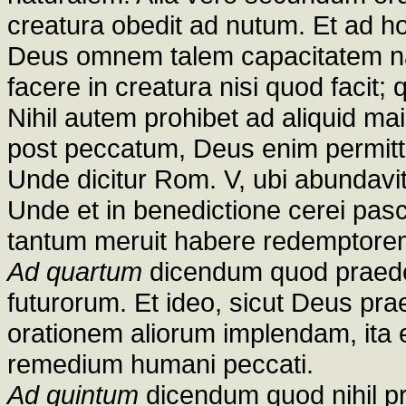
creatura obedit ad nutum. Et ad ho
Deus omnem talem capacitatem nat
facere in creatura nisi quod facit;
Nihil autem prohibet ad aliquid 
post peccatum, Deus enim permittit m
Unde dicitur Rom. V, ubi abundavit 
Unde et in benedictione cerei pasch
tantum meruit habere redemptore
Ad quartum
dicendum quod praede
futurorum. Et ideo, sicut Deus pra
orationem aliorum implendam, ita e
remedium humani peccati.
Ad quintum
dicendum quod nihil pro