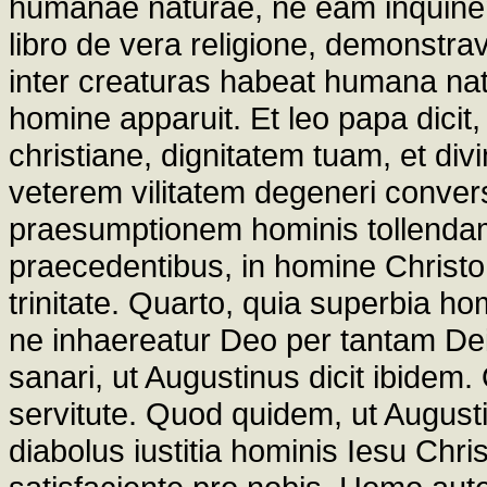
humanae naturae, ne eam inquinem
libro de vera religione, demonstr
inter creaturas habeat humana nat
homine apparuit. Et leo papa dicit
christiane, dignitatem tuam, et div
veterem vilitatem degeneri convers
praesumptionem hominis tollendam, 
praecedentibus, in homine Christo 
trinitate. Quarto, quia superbia
ne inhaereatur Deo per tantam Dei
sanari, ut Augustinus dicit ibide
servitute. Quod quidem, ut Augustinus
diabolus iustitia hominis Iesu Chri