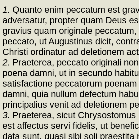
1.
Quanto enim peccatum est gravi
adversatur, propter quam Deus es
gravius quam originale peccatum, 
peccato, ut Augustinus dicit, contr
Christi ordinatur ad deletionem a
2.
Praeterea, peccato originali no
poena damni, ut in secundo habitu
satisfactione peccatorum poenam 
damni, quia nullum defectum habuit 
principalius venit ad deletionem pe
3.
Praeterea, sicut Chrysostomus di
est affectus servi fidelis, ut ben
data sunt, quasi sibi soli praestit