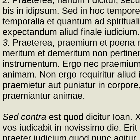
bis in idipsum. Sed in hoc tempor
temporalia et quantum ad spirituali
expectandum aliud finale iudicium.
3.
Praeterea, praemium et poena r
meritum et demeritum non pertine
instrumentum. Ergo nec praemium 
animam. Non ergo requiritur aliud 
praemietur aut puniatur in corpore,
praemiantur animae.
Sed contra
est quod dicitur Ioan. 
vos iudicabit in novissimo die. Er
praeter iudicium quod nunc agitur.