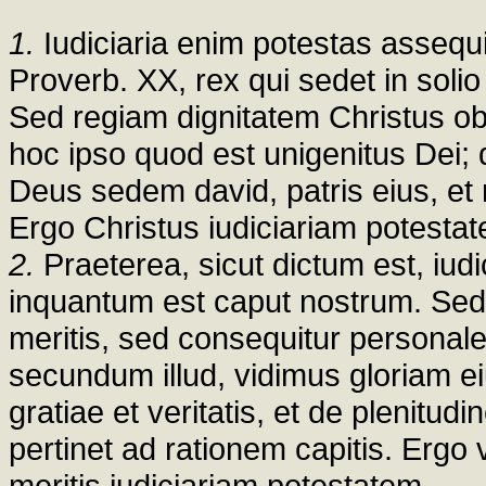
1.
Iudiciaria enim potestas assequi
Proverb. XX, rex qui sedet in solio
Sed regiam dignitatem Christus obt
hoc ipso quod est unigenitus Dei; d
Deus sedem david, patris eius, et
Ergo Christus iudiciariam potestat
2.
Praeterea, sicut dictum est, iudi
inquantum est caput nostrum. Sed 
meritis, sed consequitur persona
secundum illud, vidimus gloriam ei
gratiae et veritatis, et de plenit
pertinet ad rationem capitis. Ergo
meritis iudiciariam potestatem.