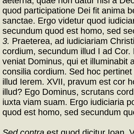
aeterna, quae non datur nisi a Deo
quod participatione Dei fit anima 
sanctae. Ergo videtur quod iudicia
secundum quod est homo, sed se
3.
Praeterea, ad iudiciariam Christi
cordium, secundum illud I ad Cor. 
veniat Dominus, qui et illuminabit
consilia cordium. Sed hoc pertine
illud Ierem. XVII, pravum est cor h
illud? Ego Dominus, scrutans cord
iuxta viam suam. Ergo iudiciaria 
quod est homo, sed secundum qu
Sed contra
est quod dicitur Ioan. 