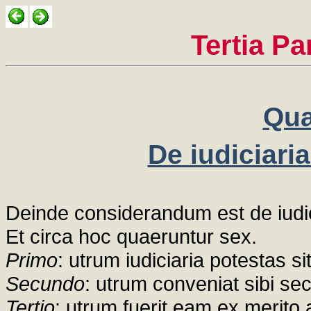
Tertia Pa
Qua
De iudiciaria
Deinde considerandum est de iudici
Et circa hoc quaeruntur sex.
Primo
: utrum iudiciaria potestas si
Secundo
: utrum conveniat sibi s
Tertio
: utrum fuerit eam ex merito