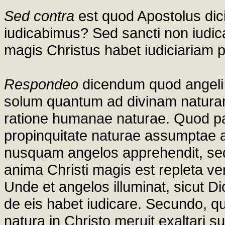
Sed contra
est quod Apostolus dici
iudicabimus? Sed sancti non iudica
magis Christus habet iudiciariam 
Respondeo
dicendum quod angeli s
solum quantum ad divinam naturam
ratione humanae naturae. Quod pat
propinquitate naturae assumptae ad
nusquam angelos apprehendit, se
anima Christi magis est repleta ve
Unde et angelos illuminat, sicut Di
de eis habet iudicare. Secundo, q
natura in Christo meruit exaltari su