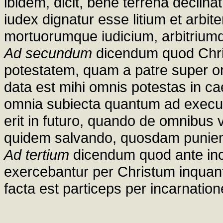
ibidem, dicit, bene terrena declina
iudex dignatur esse litium et arbi
mortuorumque iudicium, arbitrium
Ad secundum
dicendum quod Chri
potestatem, quam a patre super om
data est mihi omnis potestas in ca
omnia subiecta quantum ad execu
erit in futuro, quando de omnibu
quidem salvando, quosdam punie
Ad tertium
dicendum quod ante inc
exercebantur per Christum inquant
facta est particeps per incarnation