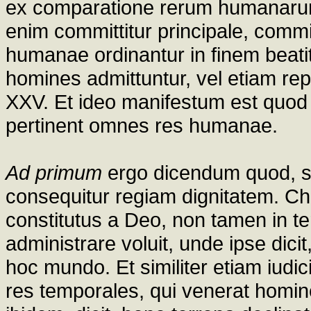
ex comparatione rerum humanaru
enim committitur principale, comm
humanae ordinantur in finem beati
homines admittuntur, vel etiam repel
XXV. Et ideo manifestum est quod 
pertinent omnes res humanae.
Ad primum
ergo dicendum quod, sic
consequitur regiam dignitatem. Ch
constitutus a Deo, non tamen in t
administrare voluit, unde ipse dic
hoc mundo. Et similiter etiam iudi
res temporales, qui venerat homine