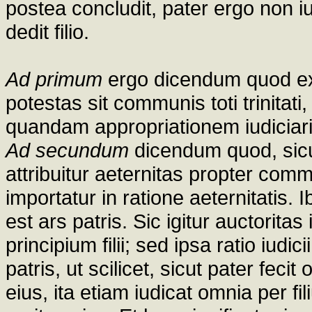
postea concludit, pater ergo non
dedit filio.
Ad primum
ergo dicendum quod ex i
potestas sit communis toti trinitat
quandam appropriationem iudiciaria p
Ad secundum
dicendum quod, sicut
attribuitur aeternitas propter com
importatur in ratione aeternitatis. 
est ars patris. Sic igitur auctoritas
principium filii; sed ipsa ratio iudicii
patris, ut scilicet, sicut pater fec
eius, ita etiam iudicat omnia per f