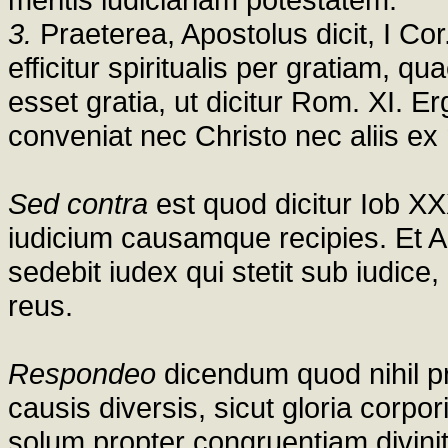
3.
Praeterea, Apostolus dicit, I Cor.
efficitur spiritualis per gratiam, q
esset gratia, ut dicitur Rom. XI. E
conveniat nec Christo nec aliis ex 
Sed contra
est quod dicitur Iob XX
iudicium causamque recipies. Et Aug
sedebit iudex qui stetit sub iudice
reus.
Respondeo
dicendum quod nihil p
causis diversis, sicut gloria corpor
solum propter congruentiam divinit