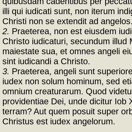
quibusdam cadentibus per peccatum,
illi qui iudicati sunt, non iterum in
Christi non se extendit ad angelos
2.
Praeterea, non est eiusdem iudic
Christo iudicaturi, secundum illud 
maiestate sua, et omnes angeli ei
sint iudicandi a Christo.
3.
Praeterea, angeli sunt superiores
iudex non solum hominum, sed etia
omnium creaturarum. Quod videtur
providentiae Dei, unde dicitur Iob
terram? Aut quem posuit super or
Christus est iudex angelorum.