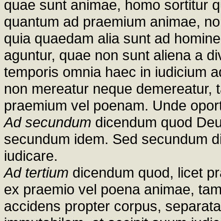
quae sunt animae, homo sortitur 
quantum ad praemium animae, non o
quia quaedam alia sunt ad hominem
aguntur, quae non sunt aliena a divi
temporis omnia haec in iudicium 
non mereatur neque demereatur, t
praemium vel poenam. Unde oportet 
Ad secundum
dicendum quod Deus 
secundum idem. Sed secundum di
iudicare.
Ad tertium
dicendum quod, licet p
ex praemio vel poena animae, tame
accidens propter corpus, separata