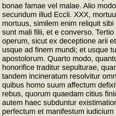
bonae famae vel malae. Alio modo in 
secundum illud Eccli. XXX, mortuus 
mortuus, similem enim reliquit si
sunt mali filii, et e converso. Te
operum, sicut ex deceptione arii et
usque ad finem mundi; et usque tun
apostolorum. Quarto modo, quan
honorifice traditur sepulturae, qua
tandem incineratum resolvitur om
quibus homo suum affectum defixi
rebus, quorum quaedam citius fini
autem haec subduntur existimationi 
perfectum et manifestum iudicium 