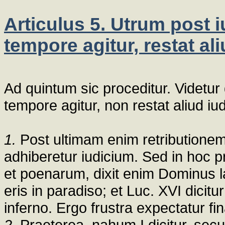
Articulus 5. Utrum post 
tempore agitur, restat al
Ad quintum sic proceditur. Videtur
tempore agitur, non restat aliud iu
1.
Post ultimam enim retributione
adhiberetur iudicium. Sed in hoc p
et poenarum, dixit enim Dominus l
eris in paradiso; et Luc. XVI dicit
inferno. Ergo frustra expectatur fin
2.
Praeterea, nahum I dicitur, secu