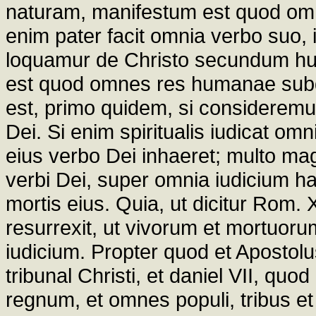
naturam, manifestum est quod omne 
enim pater facit omnia verbo suo, i
loquamur de Christo secundum h
est quod omnes res humanae subdu
est, primo quidem, si considerem
Dei. Si enim spiritualis iudicat omn
eius verbo Dei inhaeret; multo mag
verbi Dei, super omnia iudicium h
mortis eius. Quia, ut dicitur Rom. 
resurrexit, ut vivorum et mortuor
iudicium. Propter quod et Apostol
tribunal Christi, et daniel VII, qu
regnum, et omnes populi, tribus et 