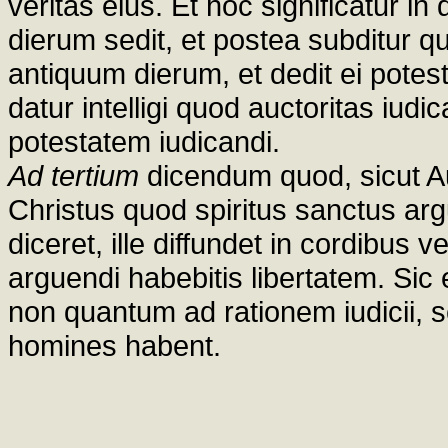
veritas eius. Et hoc significatur in
dierum sedit, et postea subditur q
antiquum dierum, et dedit ei pote
datur intelligi quod auctoritas iudi
potestatem iudicandi.
Ad tertium
dicendum quod, sicut Aug
Christus quod spiritus sanctus a
diceret, ille diffundet in cordibus 
arguendi habebitis libertatem. Sic e
non quantum ad rationem iudicii,
homines habent.