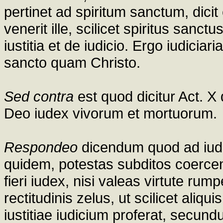
pertinet ad spiritum sanctum, dic
venerit ille, scilicet spiritus san
iustitia et de iudicio. Ergo iudiciar
sancto quam Christo.
Sed contra
est quod dicitur Act. X 
Deo iudex vivorum et mortuorum.
Respondeo
dicendum quod ad iudi
quidem, potestas subditos coercendi
fieri iudex, nisi valeas virtute rum
rectitudinis zelus, ut scilicet aliq
iustitiae iudicium proferat, secundu