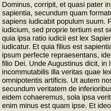
Dominus, corripit, et quasi pater in 
sapientia, secundum quam formatur 
sapiens iudicabit populum suum. 
iudicium, sed proprie tertium est 
quia ipsa ratio iudicii est lex Sap
iudicatur. Et quia filius est sapien
ipsum perfecte repraesentans, ideo 
filio Dei. Unde Augustinus dicit, in 
incommutabilis illa veritas quae le
omnipotentis artificis. Ut autem n
secundum veritatem de inferioribu
eidem cohaeremus, sola ipsa verita
enim minus est quam ipse. Et ideo 