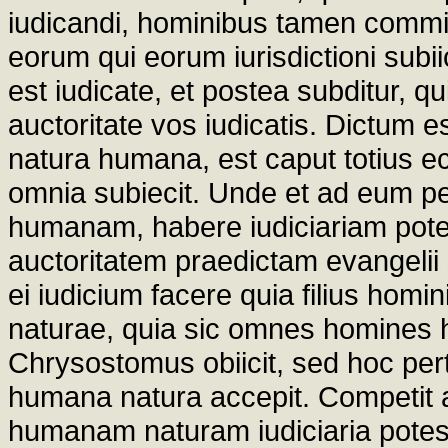
iudicandi, hominibus tamen committ
eorum qui eorum iurisdictioni subii
est iudicate, et postea subditur, qu
auctoritate vos iudicatis. Dictum 
natura humana, est caput totius e
omnia subiecit. Unde et ad eum p
humanam, habere iudiciariam pote
auctoritatem praedictam evangelii 
ei iudicium facere quia filius hom
naturae, quia sic omnes homines 
Chrysostomus obiicit, sed hoc pert
humana natura accepit. Competit
humanam naturam iudiciaria potest