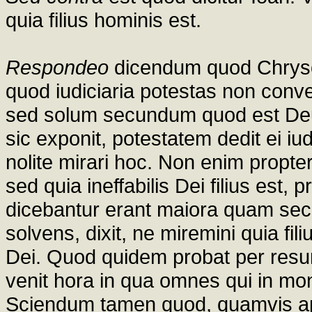
quia filius hominis est.
Respondeo
dicendum quod Chrysos
quod iudiciaria potestas non con
sed solum secundum quod est Deu
sic exponit, potestatem dedit ei iud
nolite mirari hoc. Non enim propt
sed quia ineffabilis Dei filius est,
dicebantur erant maiora quam se
solvens, dixit, ne miremini quia fil
Dei. Quod quidem probat per resur
venit hora in qua omnes qui in mon
Sciendum tamen quod, quamvis a