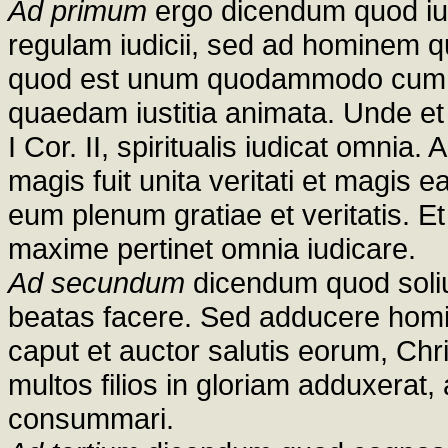
Ad primum
ergo dicendum quod iud
regulam iudicii, sed ad hominem q
quod est unum quodammodo cum ip
quaedam iustitia animata. Unde et 
I Cor. II, spiritualis iudicat omnia
magis fuit unita veritati et magis e
eum plenum gratiae et veritatis. 
maxime pertinet omnia iudicare.
Ad secundum
dicendum quod soliu
beatas facere. Sed adducere homi
caput et auctor salutis eorum, Chri
multos filios in gloriam adduxera
consummari.