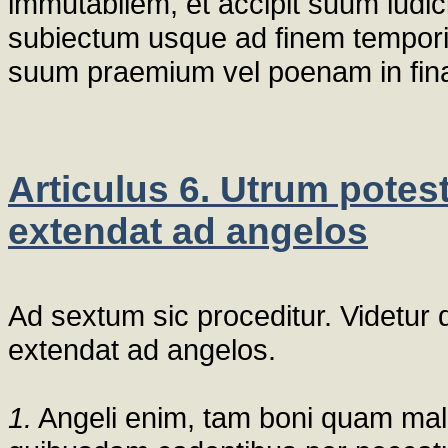
immutabilem, et accipit suum iudic
subiectum usque ad finem temporis
suum praemium vel poenam in final
Articulus 6. Utrum potest
extendat ad angelos
Ad sextum sic proceditur. Videtur 
extendat ad angelos.
1.
Angeli enim, tam boni quam mali,