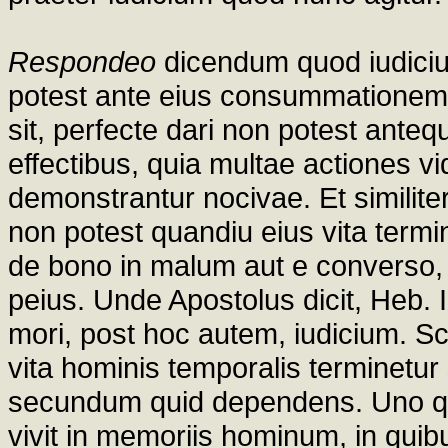
Respondeo
dicendum quod iudicium
potest ante eius consummationem. 
sit, perfecte dari non potest ante
effectibus, quia multae actiones vi
demonstrantur nocivae. Et similite
non potest quandiu eius vita termin
de bono in malum aut e converso, 
peius. Unde Apostolus dicit, Heb.
mori, post hoc autem, iudicium. S
vita hominis temporalis terminetu
secundum quid dependens. Uno 
vivit in memoriis hominum, in qui