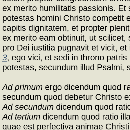
ex merito humilitatis passionis. Et 
potestas homini Christo competit 
capitis dignitatem, et propter plen
ex merito eam obtinuit, ut scilicet
pro Dei iustitia pugnavit et vicit, e
3
, ego vici, et sedi in throno patris
potestas, secundum illud Psalmi, s
Ad primum
ergo dicendum quod rati
secundum quod debetur Christo ex
Ad secundum
dicendum quod ratio 
Ad tertium
dicendum quod ratio illa
quae est perfectiva animae Christ