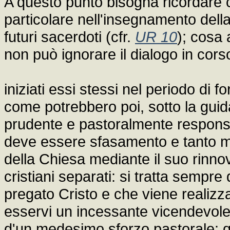
A questo punto bisogna ricordare 
particolare nell'insegnamento della
futuri sacerdoti (cfr.
UR 10
); cosa
non può ignorare il dialogo in corso
iniziati essi stessi nel periodo di f
come potrebbero poi, sotto la guid
prudente e pastoralmente responsabi
deve essere sfasamento e tanto me
della Chiesa mediante il suo rinnov
cristiani separati: si tratta sempr
pregato Cristo e che viene realizz
esservi un incessante vicendevole i
d'un medesimo sforzo pastorale: qu