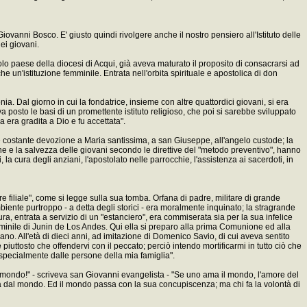
Giovanni Bosco. E' giusto quindi rivolgere anche il nostro pensiero all'Istituto delle
ei giovani.
lo paese della diocesi di Acqui, già aveva maturato il proposito di consacrarsi ad
 un'istituzione femminile. Entrata nell'orbita spirituale e apostolica di don
a. Dal giorno in cui la fondatrice, insieme con altre quattordici giovani, si era
posto le basi di un promettente istituto religioso, che poi si sarebbe sviluppato
era gradita a Dio e fu accettata".
a e costante devozione a Maria santissima, a san Giuseppe, all'angelo custode; la
ne e la salvezza delle giovani secondo le direttive del "metodo preventivo", hanno
ili, la cura degli anziani, l'apostolato nelle parrocchie, l'assistenza ai sacerdoti, in
re filiale", come si legge sulla sua tomba. Orfana di padre, militare di grande
biente purtroppo - a detta degli storici - era moralmente inquinato; la stragrande
a, entrata a servizio di un "estanciero", era commiserata sia per la sua infelice
emminile di Junin de Los Andes. Qui ella si preparo alla prima Comunione ed alla
ano. All'età di dieci anni, ad imitazione di Domenico Savio, di cui aveva sentito
re piuttosto che offendervi con il peccato; perciò intendo mortificarmi in tutto ciò che
 specialmente dalle persone della mia famiglia".
mondo!" - scriveva san Giovanni evangelista - "Se uno ama il mondo, l'amore del
ma dal mondo. Ed il mondo passa con la sua concupiscenza; ma chi fa la volontà di