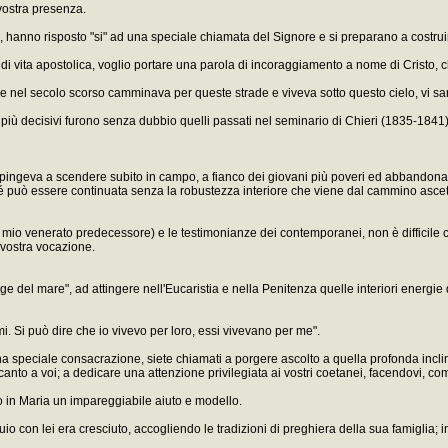
 vostra presenza.
 hanno risposto "si" ad una speciale chiamata del Signore e si preparano a costruire s
età di vita apostolica, voglio portare una parola di incoraggiamento a nome di Cristo, 
e nel secolo scorso camminava per queste strade e viveva sotto questo cielo, vi sa
ei più decisivi furono senza dubbio quelli passati nel seminario di Chieri (1835-1841)
 spingeva a scendere subito in campo, a fianco dei giovani più poveri ed abbandon
é può essere continuata senza la robustezza interiore che viene dal cammino ascetic
 mio venerato predecessore) e le testimonianze dei contemporanei, non è difficile c
 vostra vocazione.
 del mare", ad attingere nell'Eucaristia e nella Penitenza quelle interiori energie 
i. Si può dire che io vivevo per loro, essi vivevano per me".
na speciale consacrazione, siete chiamati a porgere ascolto a quella profonda incli
anto a voi; a dedicare una attenzione privilegiata ai vostri coetanei, facendovi, c
o in Maria un impareggiabile aiuto e modello.
loquio con lei era cresciuto, accogliendo le tradizioni di preghiera della sua famigli