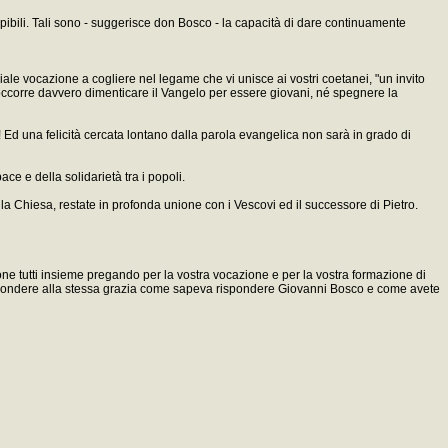
ibili. Tali sono - suggerisce don Bosco - la capacità di dare continuamente
le vocazione a cogliere nel legame che vi unisce ai vostri coetanei, "un invito
 occorre davvero dimenticare il Vangelo per essere giovani, né spegnere la
! Ed una felicità cercata lontano dalla parola evangelica non sarà in grado di
ace e della solidarietà tra i popoli.
ella Chiesa, restate in profonda unione con i Vescovi ed il successore di Pietro.
ione tutti insieme pregando per la vostra vocazione e per la vostra formazione di
no rispondere alla stessa grazia come sapeva rispondere Giovanni Bosco e come avete