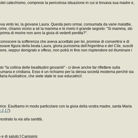
el catechismo, comprese la pericolosa situazione in cui si trovava sua madre e,
va vinto lei, la giovane Laura. Questa pero ormai, consumata da varie malattie,
rire, chiamo vicino a sé la mamma e le rivelo il grande segreto: "Si mamma, sto
prima di morire non avro la gioia di vederti pentita?".
onoscere la sofferenza che aveva accettato per lei, promise di convertirsi e di
ave figura della beata Laura, gloria purissima dell'Argentina e del Cile, susciti
amore, seppur denigrato e offeso, non potrà in fine non risplendere ed illuminare i
"la collina delle beatitudini giovanili" - ci deve anche far riflettere sulla
ne umana e cristiana. Esso è un richiamo per la stessa società moderna perché sia
ria Ausiliatrice, che siete state le sue educatrici!.
trice. Esultiamo in modo particolare con la gioia della vostra madre, santa Maria
 2,17
).
trato la via alla santità.
e di saluto:] Carissimi.