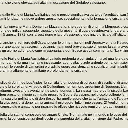
na, che viene elevata agli altari, in occasione del Giubileo salesiano.
alle Figlie di Maria Ausiliatrice, ed è perciò significativa parte dell'eredità di san 
santi fondatori e nuovo ardore apostolico, specialmente nella formazione cristiana d
iali. La giovane Maria Domenica Mazzarello, che ebbe umili origini a Mornese, picco
ne definitiva, seguendo l'apostolo della gioventù, il quale desiderava fondare anche
 agosto 1872, con la vestizione e la professione, diede inizio ufficiale all'Istituto.
oi anche le frontiere dell'Oceano, con le prime missioni nell'Uruguay e nella Patagoni
 erano appena trascorsi nove anni; ma in quel breve spazio di tempo la santa aveva 
to un giorno ad una giovane missionaria; e don Bosco aveva commentato: "La vittima 
nelle Figlie di Maria Ausiliatrice! La fede profonda e convinta, unita ad una fervid
i mondani e da una intensa e incessante laboriosità; lo zelo ardente per la formazio
ratori, le scuole di vari ordini e gradi, le opere assistenziali e sociali, gli asili infant
programma altamente umanitario e profondamente cristiano.
tico di Junin de Los Andes, la cui vita fu un poema di purezza, di sacrificio, di amo
 e la sorella nel villaggio di Quilquihué, nel territorio argentino di Neuquén. L'am
igeni, vivevano avventurieri, evasi e fuoriusciti. La stessa madre della piccola Laur
o ben presto un rifugio spirituale presso le Suore Salesiane, nel piccolo collegio f
a sua vita nell'Istituto di don Bosco, tra quelle suore che tanto l'amavano e l'aiutav
 la vita; perciò vi dono la mia anima, il mio cuore, tutto il mio essere; 2) Voglio mori
conosciuto e amato, e per riparare le offese che ricevete ogni giorno dagli uomini,
lla vita sta nel conoscere ed amare Cristo: "Non amate né il mondo n le cose del 
carne, la concupiscenza degli occhi e la superbia della vita, non viene dal Padre, 