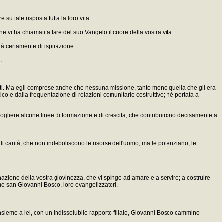
u tale risposta tutta la loro vita.
che vi ha chiamati a fare del suo Vangelo il cuore della vostra vita.
rà certamente di ispirazione.
.
ati. Ma egli comprese anche che nessuna missione, tanto meno quella che gli era
o e dalla frequentazione di relazioni comunitarie costruttive; né portata a
ogliere alcune linee di formazione e di crescita, che contribuirono decisamente a
di carità, che non indeboliscono le risorse dell'uomo, ma le potenziano, le
nazione della vostra giovinezza, che vi spinge ad amare e a servire; a costruire
ome san Giovanni Bosco, loro evangelizzatori.
a; insieme a lei, con un indissolubile rapporto filiale, Giovanni Bosco cammino