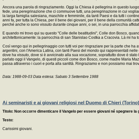
Ancora una parola di ringraziamento. Oggi la Chiesa è pellegrina in questo luogo
fede, una peregrinazione che ci commuove tutti, una peregrinazione in cui vogliam
la larga famiglia salesiana, maschile e femminile, da tanti Paesi e da tutti i cont
anni fa, per tutta la Chiesa, per il bene dei giovani, per il bene della comunità cat
perché anche io sono vissuto durante cinque anni, o sei, in una parrocchia affidat
E quando mi trovo qui su questo "Colle delle beatitudini", Colle don Bosco, quand
architettonicamente: la parrocchia di san Stanislao Costka a Cracovia. Là mi ha tocca
Così vengo qui in pellegrinaggio con tutti voi per ringraziare per la parte che ha av
argentini, con l'America Latina, con tanti Paesi del mondo qui rappresentati nelle 
dove ha vissuto, dove si è avvicinato alla sua vocazione, soprattutto dove è stato ba
parlato oggi il Vangelo, di questi piccoli come don Bosco, come madre Maria Maz
passa attraverso i cuori e porta alla santità. Ringraziamo e non possiamo mai trovar
Data: 1988-09-03 Data estesa: Sabato 3 Settembre 1988
Ai seminaristi e ai giovani religiosi nel Duomo di Chieri (Torino
Titolo: Non occorre dimenticare il Vangelo per essere giovani né spegnere la 
Testo:
Carissimi giovani.