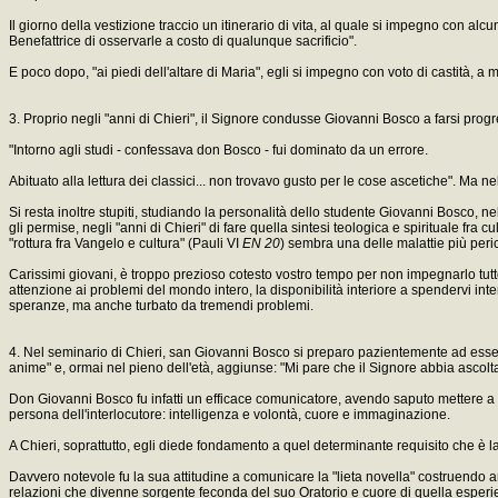
Il giorno della vestizione traccio un itinerario di vita, al quale si impegno con
Benefattrice di osservarle a costo di qualunque sacrificio".
E poco dopo, "ai piedi dell'altare di Maria", egli si impegno con voto di castità, a m
3. Proprio negli "anni di Chieri", il Signore condusse Giovanni Bosco a farsi prog
"Intorno agli studi - confessava don Bosco - fui dominato da un errore.
Abituato alla lettura dei classici... non trovavo gusto per le cose ascetiche". Ma nel
Si resta inoltre stupiti, studiando la personalità dello studente Giovanni Bosco, nel 
gli permise, negli "anni di Chieri" di fare quella sintesi teologica e spirituale f
"rottura fra Vangelo e cultura" (Pauli VI
EN 20
) sembra una delle malattie più peri
Carissimi giovani, è troppo prezioso cotesto vostro tempo per non impegnarlo tutto ne
attenzione ai problemi del mondo intero, la disponibilità interiore a spendervi i
speranze, ma anche turbato da tremendi problemi.
4. Nel seminario di Chieri, san Giovanni Bosco si preparo pazientemente ad essere
anime" e, ormai nel pieno dell'età, aggiunse: "Mi pare che il Signore abbia ascolt
Don Giovanni Bosco fu infatti un efficace comunicatore, avendo saputo mettere a pun
persona dell'interlocutore: intelligenza e volontà, cuore e immaginazione.
A Chieri, soprattutto, egli diede fondamento a quel determinante requisito che è la cr
Davvero notevole fu la sua attitudine a comunicare la "lieta novella" costruendo a
relazioni che divenne sorgente feconda del suo Oratorio e cuore di quella esperi