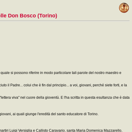
olle Don Bosco (Torino)
uale si possono riferire in modo particolare tali parole del nostro maestro e
 il Padre... colui che è fin dal principio... a voi, giovani, perché siete forti, e la
ettera viva" nel cuore della gioventù. E l'ha scritta in questa esultanza che è data
 giovani, ai quali giunge l'eredità del santo educatore di Torino.
artiri Luigi Versiglia e Callisto Caravario, santa Maria Domenica Mazzarello,