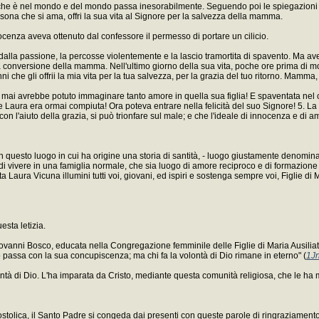
 che è nel mondo e del mondo passa inesorabilmente. Seguendo poi le spiegazioni d
sona che si ama, offri la sua vita al Signore per la salvezza della mamma.
nocenza aveva ottenuto dal confessore il permesso di portare un cilicio.
alla passione, la percosse violentemente e la lascio tramortita di spavento. Ma ave
 conversione della mamma. Nell'ultimo giorno della sua vita, poche ore prima di mo
che gli offrii la mia vita per la tua salvezza, per la grazia del tuo ritorno. Mamma, 
 mai avrebbe potuto immaginare tanto amore in quella sua figlia! E spaventata nel c
ura era ormai compiuta! Ora poteva entrare nella felicità del suo Signore! 5. La so
 con l'aiuto della grazia, si può trionfare sul male; e che l'ideale di innocenza e di 
n questo luogo in cui ha origine una storia di santità, - luogo giustamente denominato 
no di vivere in una famiglia normale, che sia luogo di amore reciproco e di formazio
Laura Vicuna illumini tutti voi, giovani, ed ispiri e sostenga sempre voi, Figlie di Ma
esta letizia.
n Giovanni Bosco, educata nella Congregazione femminile delle Figlie di Maria Ausilia
 passa con la sua concupiscenza; ma chi fa la volontà di Dio rimane in eterno" (
1Jn
à di Dio. L'ha imparata da Cristo, mediante questa comunità religiosa, che le ha mos
stolica, il Santo Padre si congeda dai presenti con queste parole di ringraziamento 