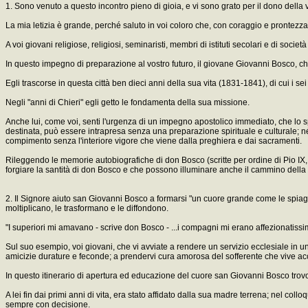
1. Sono venuto a questo incontro pieno di gioia, e vi sono grato per il dono della
La mia letizia è grande, perché saluto in voi coloro che, con coraggio e prontezza,
A voi giovani religiose, religiosi, seminaristi, membri di istituti secolari e di soci
In questo impegno di preparazione al vostro futuro, il giovane Giovanni Bosco, ch
Egli trascorse in questa città ben dieci anni della sua vita (1831-1841), di cui i s
Negli "anni di Chieri" egli getto le fondamenta della sua missione.
Anche lui, come voi, senti l'urgenza di un impegno apostolico immediato, che lo
destinata, può essere intrapresa senza una preparazione spirituale e culturale; n
compimento senza l'interiore vigore che viene dalla preghiera e dai sacramenti.
Rileggendo le memorie autobiografiche di don Bosco (scritte per ordine di Pio IX,
forgiare la santità di don Bosco e che possono illuminare anche il cammino della
2. Il Signore aiuto san Giovanni Bosco a formarsi "un cuore grande come le spiagge
moltiplicano, le trasformano e le diffondono.
"I superiori mi amavano - scrive don Bosco - ...i compagni mi erano affezionatissim
Sul suo esempio, voi giovani, che vi avviate a rendere un servizio ecclesiale in u
amicizie durature e feconde; a prendervi cura amorosa del sofferente che vive acc
In questo itinerario di apertura ed educazione del cuore san Giovanni Bosco trov
A lei fin dai primi anni di vita, era stato affidato dalla sua madre terrena; nel col
sempre con decisione.