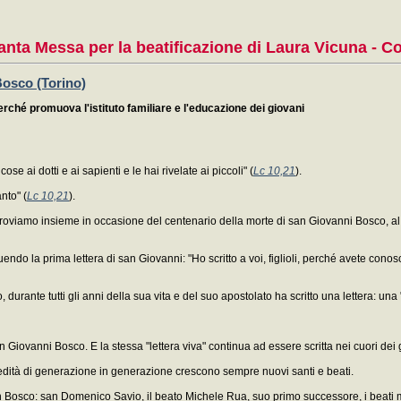
anta Messa per la beatificazione di Laura Vicuna - C
Bosco (Torino)
erché promuova l'istituto familiare e l'educazione dei giovani
se ai dotti e ai sapienti e le hai rivelate ai piccoli" (
Lc 10,21
).
nto" (
Lc 10,21
).
troviamo insieme in occasione del centenario della morte di san Giovanni Bosco, al q
ndo la prima lettera di san Giovanni: "Ho scritto a voi, figlioli, perché avete conosciuto
ante tutti gli anni della sua vita e del suo apostolato ha scritto una lettera: una "l
san Giovanni Bosco. E la stessa "lettera viva" continua ad essere scritta nei cuori dei
redità di generazione in generazione crescono sempre nuovi santi e beati.
on Bosco: san Domenico Savio, il beato Michele Rua, suo primo successore, i beati m