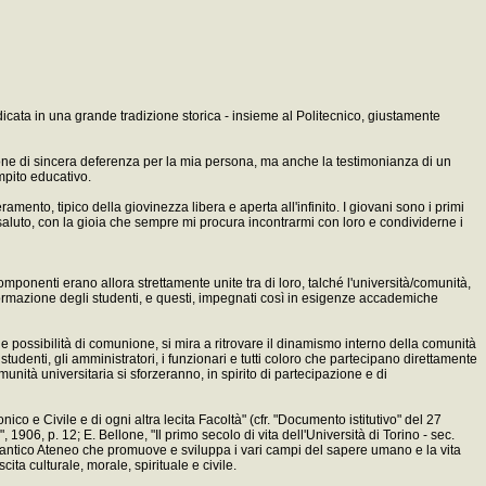
radicata in una grande tradizione storica - insieme al Politecnico, giustamente
ssione di sincera deferenza per la mia persona, ma anche la testimonianza di un
mpito educativo.
ento, tipico della giovinezza libera e aperta all'infinito. I giovani sono i primi
tuoso saluto, con la gioia che sempre mi procura incontrarmi con loro e condividerne i
componenti erano allora strettamente unite tra di loro, talché l'università/comunità,
formazione degli studenti, e questi, impegnati così in esigenze accademiche
le sue possibilità di comunione, si mira a ritrovare il dinamismo interno della comunità
tudenti, gli amministratori, i funzionari e tutti coloro che partecipano direttamente
omunità universitaria si sforzeranno, in spirito di partecipazione e di
ico e Civile e di ogni altra lecita Facoltà" (cfr. "Documento istitutivo" del 27
906, p. 12; E. Bellone, "Il primo secolo di vita dell'Università di Torino - sec.
 l'antico Ateneo che promuove e sviluppa i vari campi del sapere umano e la vita
cita culturale, morale, spirituale e civile.