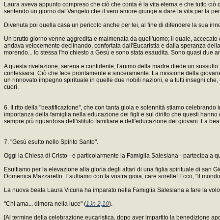
Laura aveva appunto compreso che ciò che conta è la vita eterna e che tutto ciò
sentendo un giorno dal Vangelo che il vero amore giunge a dare la vita per la per
Divenuta poi quella casa un pericolo anche per lei, al fine di difendere la sua in
Un brutto giorno venne aggredita e malmenata da quell'uomo; il quale, accecato d
andava velocemente declinando, confortata dall'Eucaristia e dalla speranza della
morendo... Io stessa l'ho chiesto a Gesù e sono stata esaudita. Sono quasi due anni 
A questa rivelazione, serena e confidente, l'animo della madre diede un sussulto:
confessarsi. Ciò che fece prontamente e sinceramente. La missione della giovane La
un rinnovato impegno spirituale in quelle due nobili nazioni, e a tutti insegni che,
cuori.
6. Il rito della "beatificazione", che con tanta gioia e solennità stiamo celebrando i
importanza della famiglia nella educazione dei figli e sul diritto che questi han
sempre più riguardosa dell'istituto familiare e dell'educazione dei giovani. La beata 
7. "Gesù esulto nello Spirito Santo".
Oggi la Chiesa di Cristo - e particolarmente la Famiglia Salesiana - partecipa a qu
Esultiamo per la elevazione alla gloria degli altari di una figlia spirituale di sa
Domenica Mazzarello. Esultiamo con la vostra gioia, care sorelle! Ecco, "il mondo
La nuova beata Laura Vicuna ha imparato nella Famiglia Salesiana a fare la volont
"Chi ama... dimora nella luce" (
1Jn 2,10
).
[Al termine della celebrazione eucaristica, dopo aver impartito la benedizione apo