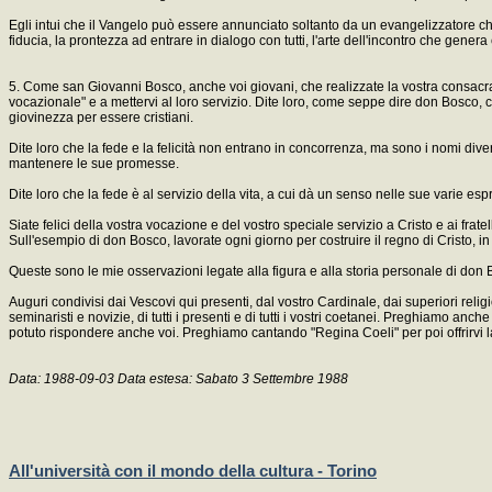
Egli intui che il Vangelo può essere annunciato soltanto da un evangelizzatore ch
fiducia, la prontezza ad entrare in dialogo con tutti, l'arte dell'incontro che gener
5. Come san Giovanni Bosco, anche voi giovani, che realizzate la vostra consacraz
vocazionale" e a mettervi al loro servizio. Dite loro, come seppe dire don Bosco,
giovinezza per essere cristiani.
Dite loro che la fede e la felicità non entrano in concorrenza, ma sono i nomi dive
mantenere le sue promesse.
Dite loro che la fede è al servizio della vita, a cui dà un senso nelle sue varie esp
Siate felici della vostra vocazione e del vostro speciale servizio a Cristo e ai fra
Sull'esempio di don Bosco, lavorate ogni giorno per costruire il regno di Cristo, in v
Queste sono le mie osservazioni legate alla figura e alla storia personale di don B
Auguri condivisi dai Vescovi qui presenti, dal vostro Cardinale, dai superiori rel
seminaristi e novizie, di tutti i presenti e di tutti i vostri coetanei. Preghiamo
potuto rispondere anche voi. Preghiamo cantando "Regina Coeli" per poi offrirvi 
Data: 1988-09-03 Data estesa: Sabato 3 Settembre 1988
All'università con il mondo della cultura - Torino