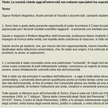
Titolo: La società chiede oggi all'università non soltanto specialisti ma sopratt
Testo:
Signor Rettore Magnifico, illustri presidi di Facoltà e docenti tutti, carissimi student
1. Sono lieto e grato della presente opportunità di poter incontrare il Corpo Accade
apprezzato per i fecondi risultati scientifici raggiunti - si presenta con meritato pr
Saluto e ringrazio il Rettore Magnifico dell'Università, professore Mario Umberto 
impegno di ricerca della verità, nel rispetto della coscienza di ciascuno, e l'alt
Saluto anche gli studenti, che, per mezzo del loro rappresentante, hanno manifestato
destinatari della istituzione universitaria, che, fin dalle sue origini, li ha collocat
problemi, le ansie, le aspirazioni.
2. L'università è stata concepita come una particolare "comunità", fin dagli inizi de
come corpo composto di parti intimamente solidali, conosceva un regime di mutua 
severe, erano direttamente coinvolti nella vita dell'università.
Tale è stato sin dal principio il carattere dell'istituzione - e oggi si tratta della s
universitaria. L'università deve perciò qualificarsi anche al nostro tempo come comu
alla vita dell'università, al fine di evitare che l'università stessa sia ridotta ad un
corresponsabilità, di rendere l'istituzione più unita, creatrice e veramente preo
Tutto questo si riferisce pure all'Università di Torino. Essa è nata nel 1404 con l'i
novembre 1404, in T. Vallauri, "Storia delle Università degli Studi del Piemonte", T
XV-XVI", Torino, Centro di Studi Piemontesi, 1986), e fu sempre intimamente legata
degli uomini, nella trama degli eventi storici, politici e culturali, e nello sforzo di