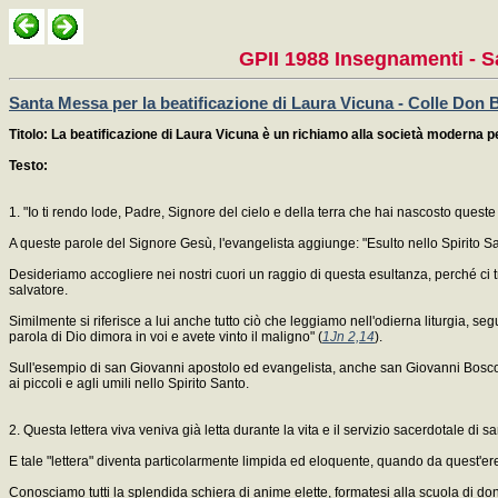
GPII 1988 Insegnamenti - S
Santa Messa per la beatificazione di Laura Vicuna - Colle Don 
Titolo: La beatificazione di Laura Vicuna è un richiamo alla società moderna p
Testo:
1. "Io ti rendo lode, Padre, Signore del cielo e della terra che hai nascosto queste co
A queste parole del Signore Gesù, l'evangelista aggiunge: "Esulto nello Spirito Sa
Desideriamo accogliere nei nostri cuori un raggio di questa esultanza, perché ci 
salvatore.
Similmente si riferisce a lui anche tutto ciò che leggiamo nell'odierna liturgia, segue
parola di Dio dimora in voi e avete vinto il maligno" (
1Jn 2,14
).
Sull'esempio di san Giovanni apostolo ed evangelista, anche san Giovanni Bosco, dur
ai piccoli e agli umili nello Spirito Santo.
2. Questa lettera viva veniva già letta durante la vita e il servizio sacerdotale di 
E tale "lettera" diventa particolarmente limpida ed eloquente, quando da quest'e
Conosciamo tutti la splendida schiera di anime elette, formatesi alla scuola di d