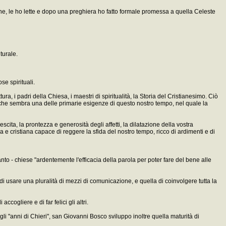
ine, le ho lette e dopo una preghiera ho fatto formale promessa a quella Celeste
turale.
se spirituali.
ura, i padri della Chiesa, i maestri di spiritualità, la Storia del Cristianesimo. Ciò
e e che sembra una delle primarie esigenze di questo nostro tempo, nel quale la
scita, la prontezza e generosità degli affetti, la dilatazione della vostra
 cristiana capace di reggere la sfida del nostro tempo, ricco di ardimenti e di
o - chiese "ardentemente l'efficacia della parola per poter fare del bene alle
di usare una pluralità di mezzi di comunicazione, e quella di coinvolgere tutta la
cogliere e di far felici gli altri.
i "anni di Chieri", san Giovanni Bosco sviluppo inoltre quella maturità di