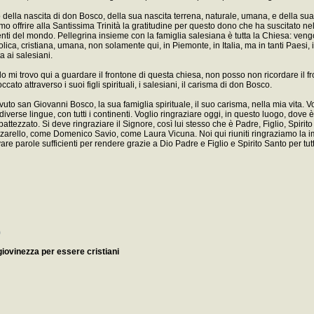
 della nascita di don Bosco, della sua nascita terrena, naturale, umana, e della s
o offrire alla Santissima Trinità la gratitudine per questo dono che ha suscitato n
inenti del mondo. Pellegrina insieme con la famiglia salesiana è tutta la Chiesa: ven
tolica, cristiana, umana, non solamente qui, in Piemonte, in Italia, ma in tanti Paesi, 
a ai salesiani.
o mi trovo qui a guardare il frontone di questa chiesa, non posso non ricordare il 
to attraverso i suoi figli spirituali, i salesiani, il carisma di don Bosco.
uto san Giovanni Bosco, la sua famiglia spirituale, il suo carisma, nella mia vita. Vogl
diverse lingue, con tutti i continenti. Voglio ringraziare oggi, in questo luogo, do
ttezzato. Si deve ringraziare il Signore, così lui stesso che è Padre, Figlio, Spirito 
zarello, come Domenico Savio, come Laura Vicuna. Noi qui riuniti ringraziamo la im
e parole sufficienti per rendere grazie a Dio Padre e Figlio e Spirito Santo per tutti
)
giovinezza per essere cristiani