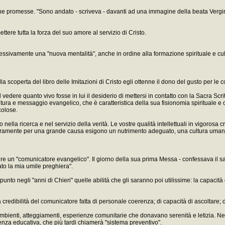
 alcune promesse. "Sono andato - scriveva - davanti ad una immagine della beata Verg
ettere tutta la forza del suo amore al servizio di Cristo.
ressivamente una "nuova mentalità", anche in ordine alla formazione spirituale e cul
la scoperta del libro delle Imitazioni di Cristo egli ottenne il dono del gusto per le co
vedere quanto vivo fosse in lui il desiderio di mettersi in contatto con la Sacra Scritt
ra cultura e messaggio evangelico, che è caratteristica della sua fisionomia spiritual
colose.
lla ricerca e nel servizio della verità. Le vostre qualità intellettuali in vigorosa cre
nteramente per una grande causa esigono un nutrimento adeguato, una cultura umana e
 un "comunicatore evangelico". Il giorno della sua prima Messa - confessava il sant
ato la mia umile preghiera".
to negli "anni di Chieri" quelle abilità che gli saranno poi utilissime: la capacità 
edibilità del comunicatore fatta di personale coerenza; di capacità di ascoltare; di ac
mbienti, atteggiamenti, esperienze comunitarie che donavano serenità e letizia. Negl
enza educativa, che più tardi chiamerà "sistema preventivo".