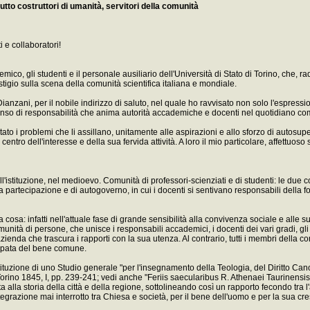
utto costruttori di umanità, servitori della comunità
i e collaboratori!
mico, gli studenti e il personale ausiliario dell'Università di Stato di Torino, che, 
estigio sulla scena della comunità scientifica italiana e mondiale.
Dianzani, per il nobile indirizzo di saluto, nel quale ho ravvisato non solo l'espre
o senso di responsabilità che anima autorità accademiche e docenti nel quotidiano co
 i problemi che li assillano, unitamente alle aspirazioni e allo sforzo di autosuperam
i al centro dell'interesse e della sua fervida attività. A loro il mio particolare, affet
ll'istituzione, nel medioevo. Comunità di professori-scienziati e di studenti: le due 
partecipazione e di autogoverno, in cui i docenti si sentivano responsabili della 
tessa cosa: infatti nell'attuale fase di grande sensibilità alla convivenza sociale e al
nità di persone, che unisce i responsabili accademici, i docenti dei vari gradi, gli s
a azienda che trascura i rapporti con la sua utenza. Al contrario, tutti i membri della c
ccupata del bene comune.
stituzione di uno Studio generale "per l'insegnamento della Teologia, del Diritto Canon
orino 1845, I, pp. 239-241; vedi anche "Feriis saecularibus R. Athenaei Taurinensis", 1
 alla storia della città e della regione, sottolineando così un rapporto fecondo tra
 integrazione mai interrotto tra Chiesa e società, per il bene dell'uomo e per la sua cres