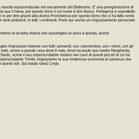
ua nascita soprannaturale nel sacramento del Battesimo. E' una peregrinazione di
ella sua Chiesa, per questo dono il cui nome è don Bosco. Pellegrina è soprattutto
go io per dire grazie alla divina Provvidenza per questo dono che ci ha fatto cento
in tanti ambienti, in tutti i continenti. Porto qui anche un ringraziamento personale
frontone di un'altra chiesa che assomiglia un poco a questa, anche
io ringraziare insieme con tutti i presenti, con i piemontesi, con i cileni, con gli
ve è nato, vicino a questa casa dove è nato, dove ha avuto sua madre Margherita,
Santo, scrive il suo imperscrutabile mistero nei cuori di questi piccoli di cui ha
perscrutabile Trinità, ringraziamo la sua misteriosa economia di salvezza che
 questi voti. Sia lodato Gesù Cristo.