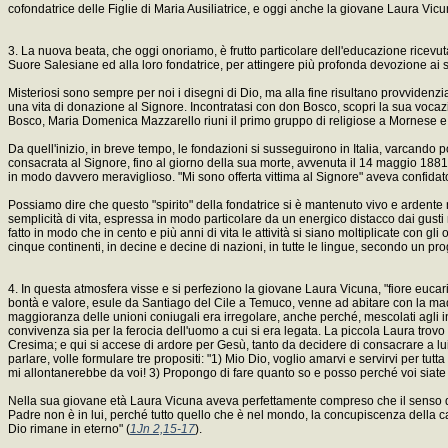
cofondatrice delle Figlie di Maria Ausiliatrice, e oggi anche la giovane Laura Vicu
3. La nuova beata, che oggi onoriamo, è frutto particolare dell'educazione ricevuta d
Suore Salesiane ed alla loro fondatrice, per attingere più profonda devozione ai 
Misteriosi sono sempre per noi i disegni di Dio, ma alla fine risultano provvidenz
una vita di donazione al Signore. Incontratasi con don Bosco, scopri la sua vocazio
Bosco, Maria Domenica Mazzarello riuni il primo gruppo di religiose a Mornese e il 5
Da quell'inizio, in breve tempo, le fondazioni si susseguirono in Italia, varcando p
consacrata al Signore, fino al giorno della sua morte, avvenuta il 14 maggio 1881,
in modo davvero meraviglioso. "Mi sono offerta vittima al Signore" aveva confida
Possiamo dire che questo "spirito" della fondatrice si è mantenuto vivo e ardente 
semplicità di vita, espressa in modo particolare da un energico distacco dai gust
fatto in modo che in cento e più anni di vita le attività si siano moltiplicate con gli o
cinque continenti, in decine e decine di nazioni, in tutte le lingue, secondo un 
4. In questa atmosfera visse e si perfeziono la giovane Laura Vicuna, "fiore eucaris
bontà e valore, esule da Santiago del Cile a Temuco, venne ad abitare con la madre
maggioranza delle unioni coniugali era irregolare, anche perché, mescolati agli ind
convivenza sia per la ferocia dell'uomo a cui si era legata. La piccola Laura trov
Cresima; e qui si accese di ardore per Gesù, tanto da decidere di consacrare a lui l
parlare, volle formulare tre propositi: "1) Mio Dio, voglio amarvi e servirvi per tutta
mi allontanerebbe da voi! 3) Propongo di fare quanto so e posso perché voi siate 
Nella sua giovane età Laura Vicuna aveva perfettamente compreso che il senso de
Padre non è in lui, perché tutto quello che è nel mondo, la concupiscenza della 
Dio rimane in eterno" (
1Jn 2,15-17
).