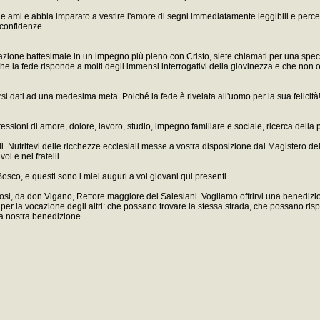
e ami e abbia imparato a vestire l'amore di segni immediatamente leggibili e percep
a confidenze.
ione battesimale in un impegno più pieno con Cristo, siete chiamati per una specia
 che la fede risponde a molti degli immensi interrogativi della giovinezza e che non
rsi dati ad una medesima meta. Poiché la fede è rivelata all'uomo per la sua felicità
ressioni di amore, dolore, lavoro, studio, impegno familiare e sociale, ricerca della p
telli. Nutritevi delle ricchezze ecclesiali messe a vostra disposizione dal Magistero d
oi e nei fratelli.
osco, e questi sono i miei auguri a voi giovani qui presenti.
igiosi, da don Vigano, Rettore maggiore dei Salesiani. Vogliamo offrirvi una benediz
 anche per la vocazione degli altri: che possano trovare la stessa strada, che possa
la nostra benedizione.