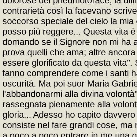
dolorose del pneumotorace, la diffi
contrarietà così la facevano scrive
soccorso speciale del cielo la mia
posso più reggere... Questa vita è
domando se il Signore non mi ha a
prova quelli che ama; altre ancor
essere glorificato da questa vita
fanno comprendere come i santi han
oscurità. Ma poi suor Maria Gabri
l'abbandonarmi alla divina volontà"
rassegnata pienamente alla volontà 
gloria... Adesso ho capito davvero 
consiste nel fare grandi cose, ma ne
a poco a poco entrare in me una g