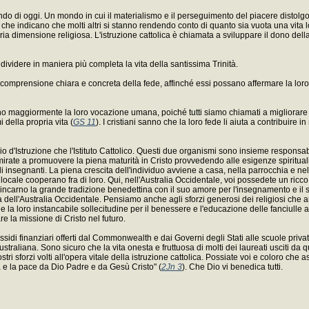
 mondo di oggi. Un mondo in cui il materialismo e il perseguimento del piacere distol
a che indicano che molti altri si stanno rendendo conto di quanto sia vuota una vit
ria dimensione religiosa. L'istruzione cattolica è chiamata a sviluppare il dono della
ndividere in maniera più completa la vita della santissima Trinità.
omprensione chiara e concreta della fede, affinché essi possano affermare la loro id
no maggiormente la loro vocazione umana, poiché tutti siamo chiamati a migliorare
della propria vita (
GS 11
). I cristiani sanno che la loro fede li aiuta a contribuire 
io d'Istruzione che l'Istituto Cattolico. Questi due organismi sono insieme responsabil
i mirate a promuovere la piena maturità in Cristo provvedendo alle esigenze spirituali 
insegnanti. La piena crescita dell'individuo avviene a casa, nella parrocchia e nell
 locale cooperano fra di loro. Qui, nell'Australia Occidentale, voi possedete un ricc
ncarno la grande tradizione benedettina con il suo amore per l'insegnamento e il s
sa dell'Australia Occidentale. Pensiamo anche agli sforzi generosi dei religiosi ch
 la loro instancabile sollecitudine per il benessere e l'educazione delle fanciulle a
 la missione di Cristo nel futuro.
sidi finanziari offerti dal Commonwealth e dai Governi degli Stati alle scuole pri
ustraliana. Sono sicuro che la vita onesta e fruttuosa di molti dei laureati usciti da q
ostri sforzi volti all'opera vitale della istruzione cattolica. Possiate voi e coloro ch
ia e la pace da Dio Padre e da Gesù Cristo" (
2Jn 3
). Che Dio vi benedica tutti.