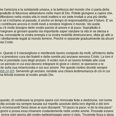
me l'amicizia e la solidarietà umana, e la bellezza del mondo che ci parla della
oprattutto di fiducioso abbandono nelle mani di Dio. Potete giungere a capire che,
fondono nella vostra vita in modi inattesi e voi siete invitati a una più stretta
n sé il richiamo al passato, è anche un tempo di responsabilità per il futuro. E' un
te contribuire ancora in molti modi a rendere migliore il mondo. Voi avete
 c'è molto bisogno delle vostre parole di amore e di pace. Soprattutto è
insegnare ai giovani quanto sia importante saper valutare la vita in se stessa e
ssa, nonostante la vostra energia e la vostra mobilità diminuiscano, sfida gli altri a
 sono strettamente legati al mondo terreno. Poiché vi separate gradualmente da alcuni
 da Cristo.
o. Questo è il meraviglioso e meritevole lavoro compiuto da molti, all'interno della
e si prendono cura dei fratelli e delle sorelle più anziane servono Cristo. La loro è
 vi prendete cura degli anziani. Il vostro non è un lavoro limitato alle cose
un periodo in cui essi devono integrare le gioie e i dolori, le speranze e le
mente sulla sua misericordia e sul suo amore. Per questo motivo dovete sempre
(
Mt 24,40
). Servendo gli anziani, rendete una chiara testimonianza di ciò in cui
rna felicità insieme al nostro amato Dio.
me questo, di continuare la propria opera con rinnovata fede e dedizione, nel nome
tta sociale sia sempre basata sul rispetto assoluto della loro dignità e dei loro
ro riconoscenti! Gesù disse ai suoi discepoli: "Vi lascio la pace; vi do la mia pace"
stri giorni e possa essa rimanere costantemente nelle vostre anime. Possiate essere
icina ogni giorno del nostro pellegrinaggio verso il cielo. Troverete forza e gioia