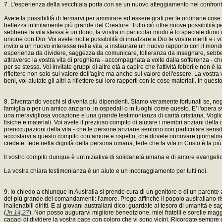
7. L'esperienza della vecchiaia porta con se un nuovo atteggiamento nei confronti
Avete la possibilità di fermarvi per ammirare ed essere grati per le ordinarie cos
bellezza infinitamente più grande del Creatore. Tutto ciò offre nuove possibilità 
sebbene la vita stessa è un dono, la vostra in particolar modo è lo speciale dono di 
unione con Dio. Voi avete molte possibilità di innalzare a Dio le vostre menti e i v
invito a un nuovo interesse nella vita, a instaurare un nuovo rapporto con il mondo.
esperienza da dividere, saggezza da comunicare, tolleranza da insegnare, sebbene
attraverso la vostra vita di preghiera - accompagnata a volte dalla sofferenza - ch
per se stessa. Voi invitate gruppi di altre età a capire che l'attività febbrile non è
riflettere non solo sul valore dell'agire ma anche sul valore dell'essere. La vostra
beni, voi aiutate gli altri a riflettere sui loro rapporti con le cose materiali. In q
8. Diventando vecchi si diventa più dipendenti. Siamo veramente fortunati se, negli
famiglia o per un amico anziano, in ospedali o in luoghi come questo. E' l'opera svol
una meravigliosa vocazione e una grande testimonianza di carità cristiana. Voglio 
fisiche e materiali. Voi avete il prezioso compito di aiutare i membri anziani della
preoccupazioni della vita - che le persone anziane sentono con particolare sensib
accostarvi a questo compito con amore e rispetto, che dovete rinnovare giornalment
credete: fede nella dignità della persona umana; fede che la vita in Cristo è la più i
Il vostro compito dunque è un'iniziativa di solidarietà umana e di amore evangeli
La vostra chiara testimonianza è un aiuto e un incoraggiamento per tutti noi.
9. Io chiedo a chiunque in Australia si prende cura di un genitore o di un parente 
del più grande dei comandamenti: l'amore. Prego affinché il popolo australiano risp
inalienabili diritti. E ai giovani australiani dico: guardate al tesoro di umanità e 
(
Jn 14,27
). Non posso augurarvi migliore benedizione, miei fratelli e sorelle magg
capaci di dividere la vostra pace con coloro che vi sono vicini. Ricordate sempre 