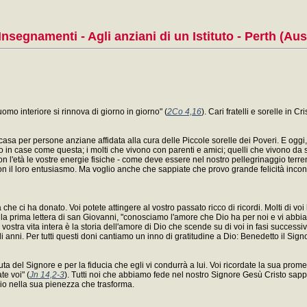
Insegnamenti - Agli anziani di un Istituto - Perth (Aus
mo interiore si rinnova di giorno in giorno" (
2Co 4,16
). Cari fratelli e sorelle in Cri
casa per persone anziane affidata alla cura delle Piccole sorelle dei Poveri. E oggi,
 in case come questa; i molti che vivono con parenti e amici; quelli che vivono da sol
 l'età le vostre energie fisiche - come deve essere nel nostro pellegrinaggio terreno
 il loro entusiasmo. Ma voglio anche che sappiate che provo grande felicità incont
e ci ha donato. Voi potete attingere al vostro passato ricco di ricordi. Molti di voi h
lla prima lettera di san Giovanni, "conosciamo l'amore che Dio ha per noi e vi abbi
tra vita intera è la storia dell'amore di Dio che scende su di voi in fasi successive
li anni. Per tutti questi doni cantiamo un inno di gratitudine a Dio: Benedetto il Si
nuta del Signore e per la fiducia che egli vi condurrà a lui. Voi ricordate la sua pro
te voi" (
Jn 14,2-3
). Tutti noi che abbiamo fede nel nostro Signore Gesù Cristo sap
Dio nella sua pienezza che trasforma.