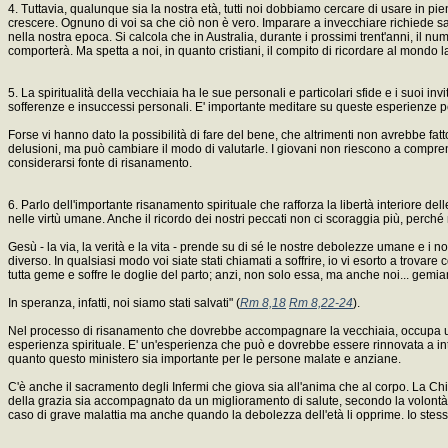
4. Tuttavia, qualunque sia la nostra età, tutti noi dobbiamo cercare di usare in p
crescere. Ognuno di voi sa che ciò non è vero. Imparare a invecchiare richiede sa
nella nostra epoca. Si calcola che in Australia, durante i prossimi trent'anni, il
comporterà. Ma spetta a noi, in quanto cristiani, il compito di ricordare al mondo 
5. La spiritualità della vecchiaia ha le sue personali e particolari sfide e i suoi inv
sofferenze e insuccessi personali. E' importante meditare su queste esperienze per
Forse vi hanno dato la possibilità di fare del bene, che altrimenti non avrebbe fatt
delusioni, ma può cambiare il modo di valutarle. I giovani non riescono a compren
considerarsi fonte di risanamento.
6. Parlo dell'importante risanamento spirituale che rafforza la libertà interiore 
nelle virtù umane. Anche il ricordo dei nostri peccati non ci scoraggia più, perch
Gesù - la via, la verità e la vita - prende su di sé le nostre debolezze umane e i n
diverso. In qualsiasi modo voi siate stati chiamati a soffrire, io vi esorto a trova
tutta geme e soffre le doglie del parto; anzi, non solo essa, ma anche noi... gemiamo
In speranza, infatti, noi siamo stati salvati" (
Rm 8,18
Rm 8,22-24
).
Nel processo di risanamento che dovrebbe accompagnare la vecchiaia, occupa un 
esperienza spirituale. E' un'esperienza che può e dovrebbe essere rinnovata a inte
quanto questo ministero sia importante per le persone malate e anziane.
C'è anche il sacramento degli Infermi che giova sia all'anima che al corpo. La Chi
della grazia sia accompagnato da un miglioramento di salute, secondo la volontà 
caso di grave malattia ma anche quando la debolezza dell'età li opprime. Io stess