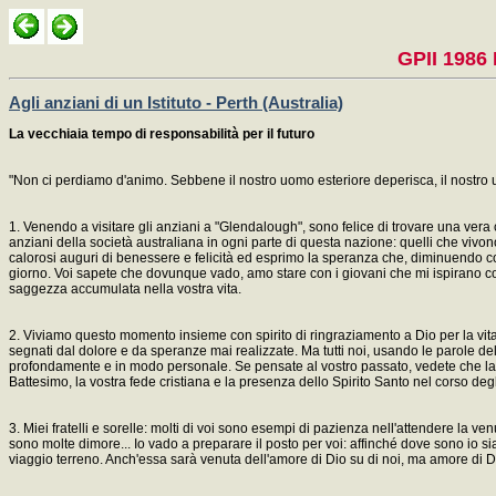
GPII 1986 
Agli anziani di un Istituto - Perth (Australia)
La vecchiaia tempo di responsabilità per il futuro
"Non ci perdiamo d'animo. Sebbene il nostro uomo esteriore deperisca, il nostro uo
1. Venendo a visitare gli anziani a "Glendalough", sono felice di trovare una vera 
anziani della società australiana in ogni parte di questa nazione: quelli che vivono
calorosi auguri di benessere e felicità ed esprimo la speranza che, diminuendo con
giorno. Voi sapete che dovunque vado, amo stare con i giovani che mi ispirano con
saggezza accumulata nella vostra vita.
2. Viviamo questo momento insieme con spirito di ringraziamento a Dio per la vita ch
segnati dal dolore e da speranze mai realizzate. Ma tutti noi, usando le parole de
profondamente e in modo personale. Se pensate al vostro passato, vedete che la vos
Battesimo, la vostra fede cristiana e la presenza dello Spirito Santo nel corso deg
3. Miei fratelli e sorelle: molti di voi sono esempi di pazienza nell'attendere la ve
sono molte dimore... Io vado a preparare il posto per voi: affinché dove sono io sia
viaggio terreno. Anch'essa sarà venuta dell'amore di Dio su di noi, ma amore di 