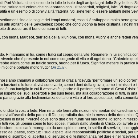
di Port Victoria che si estende in tutte le isole degli arcipelaghi delle Seychelles. 
sto; saluto tutti coloro che collaborano con lui: sacerdoti, religiosi, laici. Vi ringra
lità e un esempio di convivialità fraterna. Voi siete fieri di essere abitanti delle Seyc
sediamenti fino alle soglie dei tempi moderni; essa si è sviluppata molto bene grazi
 altri abitanti delle Seychelles: coloro che condividono la fede cristiana, i nostri fr
ito di assicurare il bene comune di tutti.
 con mons. Margeot, dell'Isola della Riunione, con mons. Aubry, e anche fedeli ven
sto. Rimaniamo in lui, come i tralci sul ceppo della vite. Rimanere in lui significa c
o vivente che è presente in noi come sorgente di vita e di ogni dono: "Chiedete quel 
erebbe allora come un tralcio secco, buono per il fuoco. Significa mettere in pratica
 mio: che portiate molto frutto" (
Jn 15,8
).
 noi siamo chiamati a collaborare con la grazia ricevuta "per formare un solo corpo")
o funzioni e le loro attività sono varie, come i doni della grazia, come i ministeri
ana è una famiglia in cui il vescovo è il padre e il pastore, nel nome di Gesù Cristo: "
 al rispetto dei suoi sacerdoti e dei suoi fedeli, ma alla collaborazione di tutti, in un
a loro parte, grazie alla testimonianza della loro vita e al loro apostolato, nella comuni
 approfondite la vostra fede. Non rimanete fermi alle nozioni elementari del catechismo 
tetevi all'ascolto della parola di Dio, soprattutto durante la messa della domenica. Q
clesiali di base. "Perché dove sono due o tre riuniti nel mio nome, io sono in mezzo 
utti voi, gli uomini come le loro spose. Irradiati dallo Spirito di Cristo, voi avrete a cu
ofessione, tutto sarà impregnato da uno spirito nuovo, lo spirito di servizio, il coraggi
sso del paese, sotto tutti i suoi aspetti, alle responsabilità politiche e sociali, per
ione di scambio, di apertura, di servizio e di testimonianza nel dare e nel ricevere