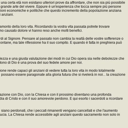
na certa età non esistano ulteriori prove da affrontare, che non sia più possibile
lla grande arte del vivere. Eppure è un'esperienza che tocca sempre più persone
licazioni economiche e politiche che questo incremento della popolazione anziana
i anziani.
l tramonto della loro vita. Ricordando la vostra vita passata potrete trovare
anno causato dolore vi hanno reso anche molti benefici.
cordi al Signore. Pensare al passato non cambia la realtà delle vostre sofferenze o
ntane, ma tale riflessione ha il suo compito. E quando è fatta in preghiera può
volezza e una giusta valutazione dei modi in cui Dio opera sia nelle debolezze che
erdono di Dio è una prova del suo fedele amore per noi.
ione rende capaci gli anziani di vedere tutta la loro vita in modo totalmente
n possano essere paragonate alla gloria futura che si rivelerà in noi... la creazione
azione con Dio, con la Chiesa e con il prossimo diventano una profonda
ia di Cristo e con il suo amorevole perdono. E qui esorto i sacerdoti a ricordare
ti siano perdonati, che i peccati rimanenti vengano cancellati e che l'aumento
ducia. La Chiesa rende accessibile agli anziani questo sacramento non solo in