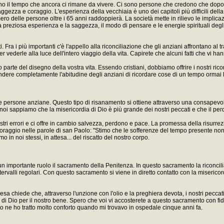
ieno il tempo che ancora ci rimane da vivere. Ci sono persone che credono che dopo u
ggezza e coraggio. L'esperienza della vecchiaia è uno dei capitoli più difficili de
 numero delle persone oltre i 65 anni raddoppierà. La società mette in rilievo le imp
la preziosa esperienza e la saggezza, il modo di pensare e le energie spirituali degl
iti. Fra i più importanti c'è l'appello alla riconciliazione che gli anziani affrontano a
 vederle alla luce dell'intero viaggio della vita. Capirete che alcuni fatti che vi h
o parte del disegno della vostra vita. Essendo cristiani, dobbiamo offrire i nostri ri
dere completamente l'abitudine degli anziani di ricordare cose di un tempo ormai lo
delle persone anziane. Questo tipo di risanamento si ottiene attraverso una consape
é noi sappiamo che la misericordia di Dio è più grande dei nostri peccati e che il p
ostri errori e ci offre in cambio salvezza, perdono e pace. La promessa della risurrez
re coraggio nelle parole di san Paolo: "Stimo che le sofferenze del tempo presente no
 in noi stessi, in attesa... del riscatto del nostro corpo.
importante ruolo il sacramento della Penitenza. In questo sacramento la riconcili
rvalli regolari. Con questo sacramento si viene in diretto contatto con la misericord
esa chiede che, attraverso l'unzione con l'olio e la preghiera devota, i nostri pecca
di Dio per il nostro bene. Spero che voi vi accosterete a questo sacramento con fi
o ne ho tratto molto conforto quando mi trovavo in ospedale cinque anni fa.