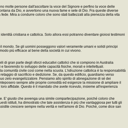
gono molte persone dall'ascoltare la voce del Signore e perfino la voce delle
a lontana da Dio, e avvertono una nuova fame e sete di Dio. Fra queste diverse
 fede. Mira a condurre coloro che sono stati battezzati alla pienezza della vita
entità cristiana e cattolica. Solo allora essi potranno diventare gioiosi testimoni
 il mondo. Se gli uomini posseggono valori veramente umani e solidi principi
in modo più efficace al bene della società in cui vivono.
i di gran parte degli sforzi educativi cattolici che si compiono in Australia
e favorendo lo sviluppo delle capacità fisiche, morali e intellettuali.
a comunità civile così come nella scuola. L'istruzione cattolica è la responsabilità
o retaggio di sacrificio e dedizione. Se, da questo edificio, guardiamo verso
uo zelo evangelizzatore. Pensiamo allo spirito di abnegazione di sé dei
e anteposero sempre alle proprie comodità ed esigenze la missione di ampliare il
 loro affidate. Questo è il mandato che avete ricevuto, insieme all'esperienza
vate. E' giusto che avvenga una simile compartecipazione, poiché coloro che
uesti istituti, ha dimostrato che tale assistenza è più che vantaggiosa per tutti gli
e assistite crescere sempre nella verità e nell'amore di Dio. Poiché, come dice san