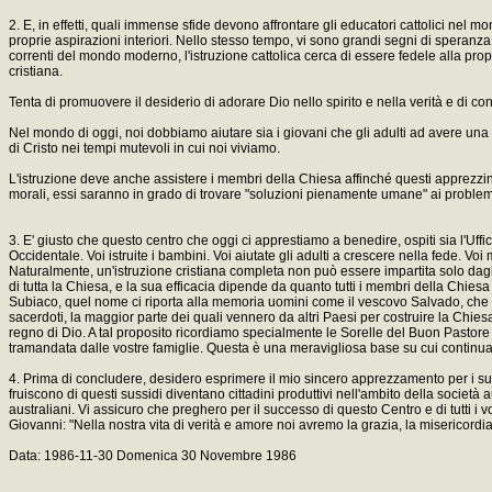
2. E, in effetti, quali immense sfide devono affrontare gli educatori cattolici nel
proprie aspirazioni interiori. Nello stesso tempo, vi sono grandi segni di speranz
correnti del mondo moderno, l'istruzione cattolica cerca di essere fedele alla prop
cristiana.
Tenta di promuovere il desiderio di adorare Dio nello spirito e nella verità e di co
Nel mondo di oggi, noi dobbiamo aiutare sia i giovani che gli adulti ad avere una c
di Cristo nei tempi mutevoli in cui noi viviamo.
L'istruzione deve anche assistere i membri della Chiesa affinché questi apprezzi
morali, essi saranno in grado di trovare "soluzioni pienamente umane" ai problemi 
3. E' giusto che questo centro che oggi ci apprestiamo a benedire, ospiti sia l'Uffic
Occidentale. Voi istruite i bambini. Voi aiutate gli adulti a crescere nella fede. Vo
Naturalmente, un'istruzione cristiana completa non può essere impartita solo dagli 
di tutta la Chiesa, e la sua efficacia dipende da quanto tutti i membri della Chiesa
Subiaco, quel nome ci riporta alla memoria uomini come il vescovo Salvado, che i
sacerdoti, la maggior parte dei quali vennero da altri Paesi per costruire la Chie
regno di Dio. A tal proposito ricordiamo specialmente le Sorelle del Buon Pastore e
tramandata dalle vostre famiglie. Questa è una meravigliosa base su cui continuare
4. Prima di concludere, desidero esprimere il mio sincero apprezzamento per i sus
fruiscono di questi sussidi diventano cittadini produttivi nell'ambito della società a
australiani. Vi assicuro che preghero per il successo di questo Centro e di tutti i v
Giovanni: "Nella nostra vita di verità e amore noi avremo la grazia, la misericord
Data: 1986-11-30 Domenica 30 Novembre 1986