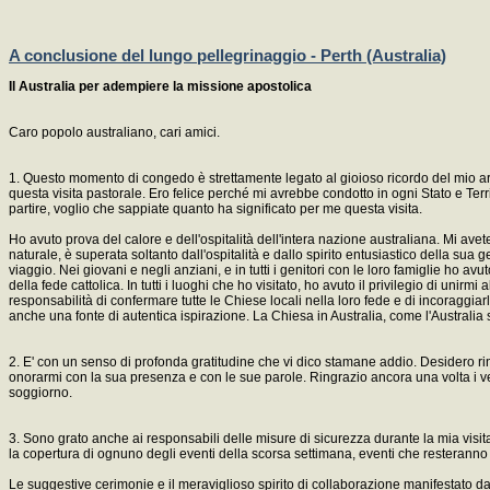
A conclusione del lungo pellegrinaggio - Perth (Australia)
Il Australia per adempiere la missione apostolica
Caro popolo australiano, cari amici.
1. Questo momento di congedo è strettamente legato al gioioso ricordo del mio arr
questa visita pastorale. Ero felice perché mi avrebbe condotto in ogni Stato e Terr
partire, voglio che sappiate quanto ha significato per me questa visita.
Ho avuto prova del calore e dell'ospitalità dell'intera nazione australiana. Mi avet
naturale, è superata soltanto dall'ospitalità e dallo spirito entusiastico della sua
viaggio. Nei giovani e negli anziani, e in tutti i genitori con le loro famiglie ho avu
della fede cattolica. In tutti i luoghi che ho visitato, ho avuto il privilegio di un
responsabilità di confermare tutte le Chiese locali nella loro fede e di incoraggi
anche una fonte di autentica ispirazione. La Chiesa in Australia, come l'Australia 
2. E' con un senso di profonda gratitudine che vi dico stamane addio. Desidero ring
onorarmi con la sua presenza e con le sue parole. Ringrazio ancora una volta i ves
soggiorno.
3. Sono grato anche ai responsabili delle misure di sicurezza durante la mia visi
la copertura di ognuno degli eventi della scorsa settimana, eventi che resteranno 
Le suggestive cerimonie e il meraviglioso spirito di collaborazione manifestato da