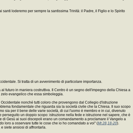
 santi loderemo per sempre la santissima Trinità: il Padre, il Figlio e lo Spirito
ccidentale. Si tratta di un avvenimento di particolare importanza.
rda al futuro in maniera costruttiva. Il Centro è un segno dell'impegno della Chiesa a
 lo zelo evangelico che essa simboleggia.
lia Occidentale nonché tutti coloro che provengono dal Collegio d'istruzione
 problema fondamentale che riguarda sia la società civile che la Chiesa. Il suo scopo
o sia per il bene delle varie società, di cui l'uomo è membro e in cui, divenuto
e perseguito un doppio scopo: istruzione nella fede e istruzione nel sapere, che è
arole di Gesù ai suoi discepoli erano un comandamento a proclamare il Vangelo a
ando loro a osservare tutte le cose che io ho comandato a voi" (
Mt 28,18-20
).
 siete ansiosi di affrontarla.