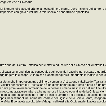
preghiera che è il Rosario.
al Signore lei ci accoglierà nella nostra dimora eterna, dove insieme agli angeli e ai
 impartisco con gioia a voi tutti la mia speciale benedizione apostolica.
razione del Centro Cattolico per le attività educative della Chiesa dell'Australia O
ico, si basa sui grandi risultati conseguiti dagli educatori cattolici nel passato e gua
 raggiungere tale scopo. Vi lodo con piacere per questa importante iniziativa e per
saluto anche i rappresentanti dell'intera comunità d'istruzione cattolica dell'Austra
a voi tutti per essere qui. L'istruzione è un diritto primario dell'uomo e perciò è un
ne deve promuovere la formazione della persona umana sia in vista del suo fine ultim
tro, come attraverso tutte le altre numerose iniziative educative della Chiesa, vien
to della propria famiglia, del proprio posto di lavoro e della società. Le ultime p
 i popoli, battezzandoli nel nome del Padre e del Figlio e dello Spirito Santo, insegn
fida. E voi avete accolto tale sfida qui nell'Australia Occidentale. L'avete accolta e