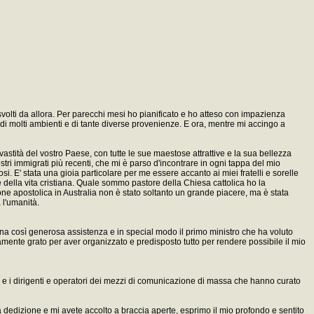
volti da allora. Per parecchi mesi ho pianificato e ho atteso con impazienza
i di molti ambienti e di tante diverse provenienze. E ora, mentre mi accingo a
vastità del vostro Paese, con tutte le sue maestose attrattive e la sua bellezza
stri immigrati più recenti, che mi è parso d'incontrare in ogni tappa del mio
iosi. E' stata una gioia particolare per me essere accanto ai miei fratelli e sorelle
nte della vita cristiana. Quale sommo pastore della Chiesa cattolica ho la
one apostolica in Australia non è stato soltanto un grande piacere, ma è stata
 l'umanità.
o una così generosa assistenza e in special modo il primo ministro che ha voluto
amente grato per aver organizzato e predisposto tutto per rendere possibile il mio
o e i dirigenti e operatori dei mezzi di comunicazione di massa che hanno curato
a dedizione e mi avete accolto a braccia aperte, esprimo il mio profondo e sentito