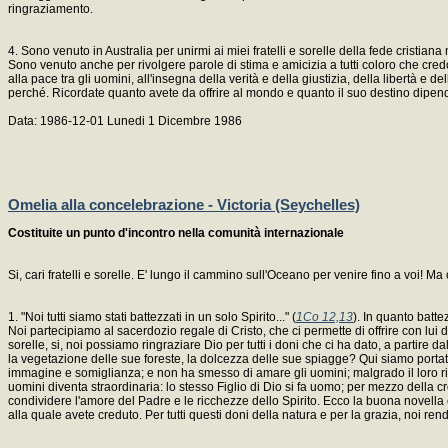
ringraziamento.
4. Sono venuto in Australia per unirmi ai miei fratelli e sorelle della fede cristian
Sono venuto anche per rivolgere parole di stima e amicizia a tutti coloro che cred
alla pace tra gli uomini, all'insegna della verità e della giustizia, della libertà 
perché. Ricordate quanto avete da offrire al mondo e quanto il suo destino dipenda 
Data: 1986-12-01 Lunedi 1 Dicembre 1986
Omelia alla concelebrazione - Victoria (Seychelles)
Costituite un punto d'incontro nella comunità internazionale
Si, cari fratelli e sorelle. E' lungo il cammino sull'Oceano per venire fino a voi! M
1. "Noi tutti siamo stati battezzati in un solo Spirito..." (
1Co 12,13
). In quanto batte
Noi partecipiamo al sacerdozio regale di Cristo, che ci permette di offrire con lui dei
sorelle, si, noi possiamo ringraziare Dio per tutti i doni che ci ha dato, a parti
la vegetazione delle sue foreste, la dolcezza delle sue spiagge? Qui siamo portati
immagine e somiglianza; e non ha smesso di amare gli uomini; malgrado il loro rifiuto
uomini diventa straordinaria: lo stesso Figlio di Dio si fa uomo; per mezzo della cro
condividere l'amore del Padre e le ricchezze dello Spirito. Ecco la buona novella 
alla quale avete creduto. Per tutti questi doni della natura e per la grazia, noi r