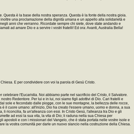
fede. Questa è la base della nostra speranza. Questa è la fonte della nostra gioia.
o inoltre una proclamazione della dignità umana e un appello alla solidarietà e
gi e negli anni che verranno. Ricordate sempre chi siete, dove state andando e
i ad amare Dio e a servire i vostri fratelli! Ed ora: Avanti, Australia Bella!
 la Chiesa. E per condividere con voi la parola di Gesù Cristo.
r celebrare l'Eucaristia. Noi abbiamo parte nel sacrificio del Cristo, il Salvatore.
stro Redentore. Per lui e in lui, noi siamo figli adottivi di Dio. Cari fratelli e
 dal sole e fecondato dalle piogge, con le sue montagne, la bellezza delle rocce,
la è il cuore umano: all'inizio, Dio ha creato l'essere umano, uomo e donna, a sua
li riconcilia, fa un'alleanza con essi. In Cristo Gesù, l'alleanza tra Dio e gli
smette ad essi la sua vita, la vita di Dio; li raduna nella sua Chiesa per
 apostoli e con i missionari del Vangelo, che è stata portata nelle vostre isole e
giare la vostra comunità per darle un nuovo slancio nella costruzione della Chiesa.