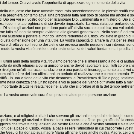
 del tempo. Ora voi avete l'opportunità di apprezzare ogni momento della vita.
e della vita, cose che forse avevate trascurato precedentemente: le piccole realtà co
per la preghiera contemplativa, una preghiera fatta non solo di parole ma anche e s
Dio per voi e il vostro dono per ricambiare Dio. L'immensità e il mistero di Dio si dif
ostri cuori nella preghiera e di ciò dovete ringraziarlo. La vecchiaia, pur portando co
 Di solito gli anziani non prendono parte all'attività sociale e politica, ma voi pote
 tutto ciò non sia sempre evidente alle giovani generazioni. Nella società odierna
e voi aiuterete a portare al mondo l'amore redentore di Cristo. Voi siete in grado di 
 la giusta dimensione per una vita utile. La vostra capacità di amare la vita per se ste
 vita è diretta verso il regno dei cieli e ciò provoca quelle persone i cui interessi
uesto modo la vostra vita è un'eloquente testimonianza dei valori fondamentali predicati
 ultimi anni della nostra vita, troviamo persone che si interessano a noi e ci aiutan
ta da molti religiosi a cui si uniscono anche devoti lavoratori laici. Tutti coloro ch
rivolgere un'ultima raccomandazione e una parola di incoraggiamento a tutti voi che
 comunità e fare dei loro ultimi anni un periodo di realizzazione e completamento. E' 
ilità - in una visione della vita che riconosca la Provvidenza di Dio e poggi total
e nella certezza che Cristo ripete a voi le parole del Vangelo: "l'avete fatto a me" 
mportante di tutte le realtà; fede nella vita che si protrae al di là del tempo nell'ete
co. La vostra amorevole cura è un prezioso aiuto per le persone anziane.
anziano, e ai religiosi e ai laici che servono gli anziani in ospedali o in luoghi co
etti sempre gli anziani e dimostri loro uno speciale affetto: prego affinché la condo
saggezza che trovate negli anziani del vostro Paese e che è vostro! Amateli e siate lo
iori, della pace di Cristo. Possa la pace essere l'atmosfera in cui trascorrete i vo
che Gesù ci ha donato sua madre Maria affinché fosse anche nostra Madre. Lei ci è v