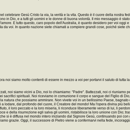
a nel celebrare Gesù Cristo la via, la verità e la vita. Questo è il cuore della nostra 
ono in Dio, e a tutti gli uomini e le donne di buona volontà. Il mio messaggio è stat
e dell'amore. E tutto questo, caro popolo dell'Australia, è quanto desidero per voi og
da voi. In quanto nazione siete chiamati a compiere grandi cose, poiché siete chiamat
a ora noi siamo molto contenti di essere in mezzo a voi per portarvi il saluto di tutta
zzati, noi siamo vicini a Dio, noi lo chiamiamo: "Padre". Battezzati, noi ci riuniamo pe
 sacrifici spirituali. Noi riceviamo in comunione il corpo e sangue del Figlio di Dio, no
re dalla natura che possiamo ammirare. Non vivete voi in un bellissimo Paese, bagnato
 a lodare, dal profondo del cuore, il Creatore del mondo! Ma l'opera divina più bel
, il loro peccato e la loro miseria, li riconduce liberamente verso di lui, li perdona, 
ce e della risurrezione egli salva gli uomini, ristabilisce la loro unione con Dio; tra
che si è diffusa nel mondo intero iniziando dal Signore Gesù, continuando poi con gli
endiamo grazie. Oggi, il successore di Pietro viene a confermarvi nella fede, incorag