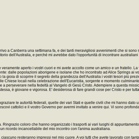
ivo a Canberra una settimana fa, e dei tanti meravigliosi avvenimenti che si sono s
itorio dell'Australia, e perché mi avrebbe dato l'opportunità di incontrare australian
e veramente aperto i vostri cuori e mi avete accolto come un amico e un fratello. La 
 gente: dalle popolazioni aborigene e isolane che ho incontrato ad Alice Springs ai vo
to la gioia di scoprire il segreto della grandezza dell'Australia i vostri tesori più prez
irmi alle Chiese locali nella celebrazione dell'Eucaristia, sorgente e momento culmina
arle a perseverare nella fedeltà al Vangelo di Gesù Cristo. Adempiere a questa missi
stessa, è giovane e vigorosa. E' desiderosa di fare grandi cose per Cristo e per tutta
raziare le autorità federali, quelle dei vari Stati e quelle civili che mi hanno dat
covi cattolici e il vostro Governo per avermi invitato a venire qui. Vi sono profond
ta. Ringrazio coloro che hanno organizzato i trasporti ai vari luoghi di appuntament
un ricordo incancellabile del mio incontro con l'anima australiana.
 ciascuno resteranno impressi nel mio cuore. A voi tutti che avete lavorato con tant