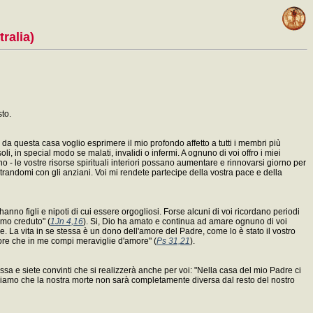
tralia)
sto.
 da questa casa voglio esprimere il mio profondo affetto a tutti i membri più
i, in special modo se malati, invalidi o infermi. A ognuno di voi offro i miei
 - le vostre risorse spirituali interiori possano aumentare e rinnovarsi giorno per
randomi con gli anziani. Voi mi rendete partecipe della vostra pace e della
anno figli e nipoti di cui essere orgogliosi. Forse alcuni di voi ricordano periodi
amo creduto" (
1Jn 4,16
). Si, Dio ha amato e continua ad amare ognuno di voi
. La vita in se stessa è un dono dell'amore del Padre, come lo è stato il vostro
gnore che in me compi meraviglie d'amore" (
Ps 31,21
).
messa e siete convinti che si realizzerà anche per voi: "Nella casa del mio Padre ci
piamo che la nostra morte non sarà completamente diversa dal resto del nostro