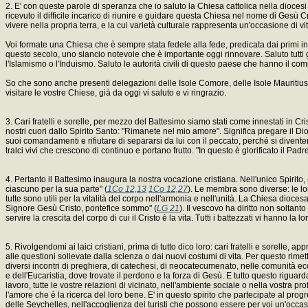
2. E' con queste parole di speranza che io saluto la Chiesa cattolica nella diocesi 
ricevuto il difficile incarico di riunire e guidare questa Chiesa nel nome di Gesù Cri
vivere nella propria terra, e la cui varietà culturale rappresenta un'occasione di vita
Voi formate una Chiesa che è sempre stata fedele alla fede, predicata dai primi in
questo secolo, uno slancio notevole che è importante oggi rinnovare. Saluto tutti gli
l'Islamismo o l'Induismo. Saluto le autorità civili di questo paese che hanno il comp
So che sono anche presenti delegazioni delle Isole Comore, delle Isole Mauritius,
visitare le vostre Chiese, già da oggi vi saluto e vi ringrazio.
3. Cari fratelli e sorelle, per mezzo del Battesimo siamo stati come innestati in Cri
nostri cuori dallo Spirito Santo: "Rimanete nel mio amore". Significa pregare il Di
suoi comandamenti e rifiutare di separarsi da lui con il peccato, perché si divent
tralci vivi che crescono di continuo e portano frutto. "In questo è glorificato il Padre
4. Pertanto il Battesimo inaugura la nostra vocazione cristiana. Nell'unico Spirito,
ciascuno per la sua parte" (
1Co 12,13
1Co 12,27
). Le membra sono diverse: le lor
tutte sono utili per la vitalità del corpo nell'armonia e nell'unità. La Chiesa dioces
Signore Gesù Cristo, pontefice sommo" (
LG 21
). Il vescovo ha diritto non soltanto
servire la crescita del corpo di cui il Cristo è la vita. Tutti i battezzati vi hanno l
5. Rivolgendomi ai laici cristiani, prima di tutto dico loro: cari fratelli e sorelle,
alle questioni sollevate dalla scienza o dai nuovi costumi di vita. Per questo rimet
diversi incontri di preghiera, di catechesi, di neocatecumenato, nelle comunità ec
e dell'Eucaristia, dove trovate il perdono e la forza di Gesù. E tutto questo riguarda t
lavoro, tutte le vostre relazioni di vicinato, nell'ambiente sociale o nella vostra pr
l'amore che è la ricerca del loro bene. E' in questo spirito che partecipate al progre
delle Seychelles, nell'accoglienza dei turisti che possono essere per voi un'occas