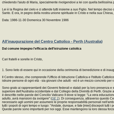
chiedendo l'aiuto di Maria, specialmente rivolgendovi a lei con quella bellissima 
Lei è la Regina del cielo e ci attende tutti insieme a suo Figlio. Nel tempo deciso d
Santo. E ora, in pegno della nostra unione spirituale in Cristo e nella sua Chiesa,
Data: 1986-11-30 Domenica 30 Novembre 1986
All'inaugurazione del Centro Cattolico - Perth (Australia)
Dal comune impegno l'efficacia dell'istruzione cattolica
Cari fratelli e sorelle in Cristo,
1. Sono lieto di essere qui in occasione della cerimonia di benedizione e di inaugu
Il Centro stesso, che comprende l'Ufficio di Istruzione Cattolica e l'Istituto Cattol
istruire persone di ogni età - sia giovani che adulti - ed è un mezzo concreto per
Sono grato ai rappresentanti dei Governi federali e statali per la loro presenza e 
superiore dell'Australia occidentale e dal Collegio della Divinità di Perth. Grazie 
è descritto nelle parole del Concilio Vaticano II dove si legge: "La vera educazio
adulto, avrà mansioni da svolgere" (
GE 1
). Di conseguenza, attraverso questo Cen
necessario agli uomini per assumere le proprie responsabilità personali nell'ambi
tutti i popoli di ogni tempo e luogo: "Andate, dunque, e fate [miei] discepoli tutti
Queste parole sono importanti per noi oggi. Esse mantengono la loro stessa forza e s