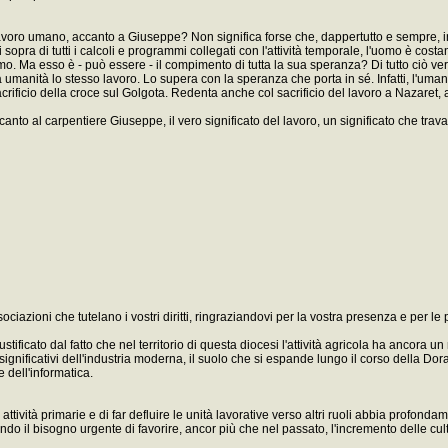
di lavoro umano, accanto a Giuseppe? Non significa forse che, dappertutto e sempre,
l di sopra di tutti i calcoli e programmi collegati con l'attività temporale, l'uomo è
omo. Ma esso è - può essere - il compimento di tutta la sua speranza? Di tutto ciò ve
umanità lo stesso lavoro. Lo supera con la speranza che porta in sé. Infatti, l'uman
crificio della croce sul Golgota. Redenta anche col sacrificio del lavoro a Nazaret, 
o al carpentiere Giuseppe, il vero significato del lavoro, un significato che travali
 Associazioni che tutelano i vostri diritti, ringraziandovi per la vostra presenza e per le
tificato dal fatto che nel territorio di questa diocesi l'attività agricola ha ancora u
ù significativi dell'industria moderna, il suolo che si espande lungo il corso della D
 dell'informatica.
e attività primarie e di far defluire le unità lavorative verso altri ruoli abbia profond
do il bisogno urgente di favorire, ancor più che nel passato, l'incremento delle cu