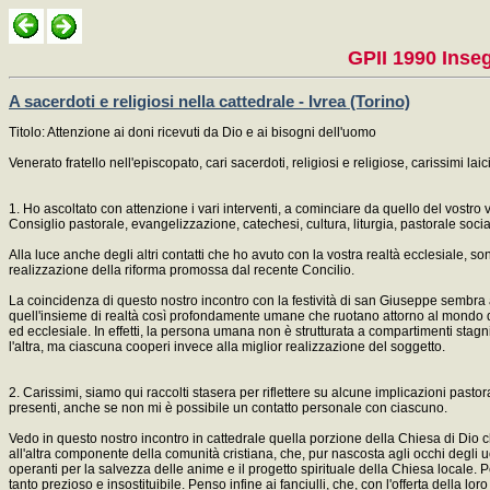
GPII 1990 Inseg
A sacerdoti e religiosi nella cattedrale - Ivrea (Torino)
Titolo: Attenzione ai doni ricevuti da Dio e ai bisogni dell'uomo
Venerato fratello nell'episcopato, cari sacerdoti, religiosi e religiose, carissimi laici
1. Ho ascoltato con attenzione i vari interventi, a cominciare da quello del vostro v
Consiglio pastorale, evangelizzazione, catechesi, cultura, liturgia, pastorale social
Alla luce anche degli altri contatti che ho avuto con la vostra realtà ecclesiale, so
realizzazione della riforma promossa dal recente Concilio.
La coincidenza di questo nostro incontro con la festività di san Giuseppe sembra acq
quell'insieme di realtà così profondamente umane che ruotano attorno al mondo del la
ed ecclesiale. In effetti, la persona umana non è strutturata a compartimenti stagni, 
l'altra, ma ciascuna cooperi invece alla miglior realizzazione del soggetto.
2. Carissimi, siamo qui raccolti stasera per riflettere su alcune implicazioni pastor
presenti, anche se non mi è possibile un contatto personale con ciascuno.
Vedo in questo nostro incontro in cattedrale quella porzione della Chiesa di Dio ch
all'altra componente della comunità cristiana, che, pur nascosta agli occhi degli u
operanti per la salvezza delle anime e il progetto spirituale della Chiesa locale. P
tanto prezioso e insostituibile. Penso infine ai fanciulli, che, con l'offerta della 