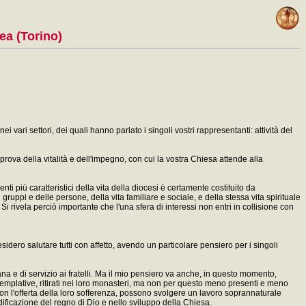
rea (Torino)
 vari settori, dei quali hanno parlato i singoli vostri rappresentanti: attività del
a prova della vitalità e dell'impegno, con cui la vostra Chiesa attende alla
i più caratteristici della vita della diocesi è certamente costituito da
ruppi e delle persone, della vita familiare e sociale, e della stessa vita spirituale
 Si rivela perciò importante che l'una sfera di interessi non entri in collisione con
sidero salutare tutti con affetto, avendo un particolare pensiero per i singoli
ana e di servizio ai fratelli. Ma il mio pensiero va anche, in questo momento,
ntemplative, ritirati nei loro monasteri, ma non per questo meno presenti e meno
e con l'offerta della loro sofferenza, possono svolgere un lavoro soprannaturale
'edificazione del regno di Dio e nello sviluppo della Chiesa.