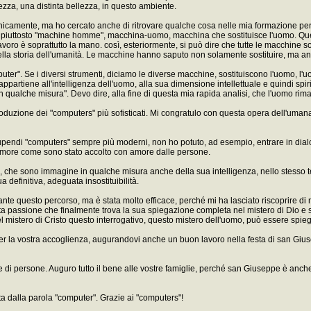
lezza, una distinta bellezza, in questo ambiente.
cnicamente, ma ho cercato anche di ritrovare qualche cosa nelle mia formazione per
a: piuttosto "machine homme", macchina-uomo, macchina che sostituisce l'uomo. Qu
avoro è soprattutto la mano. così, esteriormente, si può dire che tutte le macchine 
ella storia dell'umanità. Le macchine hanno saputo non solamente sostituire, ma anc
ter". Se i diversi strumenti, diciamo le diverse macchine, sostituiscono l'uomo, l'uo
he appartiene all'intelligenza dell'uomo, alla sua dimensione intellettuale e quindi 
in qualche misura". Devo dire, alla fine di questa mia rapida analisi, che l'uomo riman
oduzione dei "computers" più sofisticati. Mi congratulo con questa opera dell'umana 
stupendi "computers" sempre più moderni, non ho potuto, ad esempio, entrare in dia
amore come sono stato accolto con amore dalle persone.
e, che sono immagine in qualche misura anche della sua intelligenza, nello stesso t
 definitiva, adeguata insostituibilità.
durante questo percorso, ma è stata molto efficace, perché mi ha lasciato riscoprire 
esta passione che finalmente trova la sua spiegazione completa nel mistero di Dio e s
l mistero di Cristo questo interrogativo, questo mistero dell'uomo, può essere spieg
, per la vostra accoglienza, augurandovi anche un buon lavoro nella festa di san Giu
 persone. Auguro tutto il bene alle vostre famiglie, perché san Giuseppe è anche 
ta dalla parola "computer". Grazie ai "computers"!