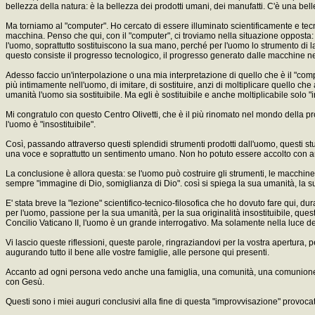
bellezza della natura: è la bellezza dei prodotti umani, dei manufatti. C'è una bel
Ma torniamo al "computer". Ho cercato di essere illuminato scientificamente e te
macchina. Penso che qui, con il "computer", ci troviamo nella situazione oppost
l'uomo, soprattutto sostituiscono la sua mano, perché per l'uomo lo strumento di l
questo consiste il progresso tecnologico, il progresso generato dalle macchine n
Adesso faccio un'interpolazione o una mia interpretazione di quello che è il "compu
più intimamente nell'uomo, di imitare, di sostituire, anzi di moltiplicare quello c
umanità l'uomo sia sostituibile. Ma egli è sostituibile e anche moltiplicabile solo "
Mi congratulo con questo Centro Olivetti, che è il più rinomato nel mondo della pr
l'uomo è "insostituibile".
Così, passando attraverso questi splendidi strumenti prodotti dall'uomo, questi 
una voce e soprattutto un sentimento umano. Non ho potuto essere accolto con 
La conclusione è allora questa: se l'uomo può costruire gli strumenti, le macchin
sempre "immagine di Dio, somiglianza di Dio". così si spiega la sua umanità, la sua
E' stata breve la "lezione" scientifico-tecnico-filosofica che ho dovuto fare qui, 
per l'uomo, passione per la sua umanità, per la sua originalità insostituibile, qu
Concilio Vaticano II, l'uomo è un grande interrogativo. Ma solamente nella luce de
Vi lascio queste riflessioni, queste parole, ringraziandovi per la vostra apertura
augurando tutto il bene alle vostre famiglie, alle persone qui presenti.
Accanto ad ogni persona vedo anche una famiglia, una comunità, una comunione di
con Gesù.
Questi sono i miei auguri conclusivi alla fine di questa "improvvisazione" provoca