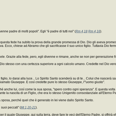
ne padre di molti popoli". Egli "è padre di tutti noi" (
Rm 4,18
Rm 4,16
).
E questa fede ha subito la prova della grande promessa di Dio. Dio gli aveva promes
rova. Ecco, chiese ad Abramo che gli sacrificasse il suo unico figlio. Tuttavia Dio fe
ele. Grazie alla fede, pero, egli divenne e rimane, anche se non per generazione fisic
 Dio stesso con una certezza superiore a ogni calcolo umano. Credette nel Dio vero
lio, lo darai alla luce... Lo Spirito Santo scenderà su di te... Colui che nascerà sar
hiamato Giuseppe. E così credette pure lo stesso Giuseppe, l'"uomo giusto".
ché anche lui, così come la sua sposa, "spero contro ogni speranza". E questa volta
e la nascita di un Figlio, che era lo stesso Unigenito consostanziale all'Eterno P
 sposa, perché quel che è generato in lei viene dallo Spirito Santo.
 suoi peccati" (
Mt 1,20-21
).
per il quale Giuseppe, qui sulla terra, deve fare le veci dell'Eterno Padre, si offrirà