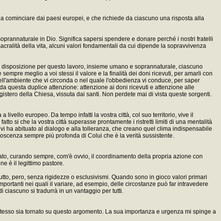
 a cominciare dai paesi europei, e che richiede da ciascuno una risposta alla
oprannaturale in Dio. Significa sapersi spendere e donare perché i nostri fratelli
sacralità della vita, alcuni valori fondamentali da cui dipende la sopravvivenza
tere a disposizione per questo lavoro, insieme umano e soprannaturale, ciascuno
sempre meglio a voi stessi il valore e la finalità dei doni ricevuti, per amarli con
ell'ambiente che vi circonda o nel quale l'obbedienza vi conduce, per saper
da questa duplice attenzione: attenzione ai doni ricevuti e attenzione alle
gistero della Chiesa, vissuta dai santi. Non perdete mai di vista queste sorgenti.
vello europeo. Da tempo infatti la vostra città, col suo territorio, vive il
to si che la vostra città superasse prontamente i ristretti limiti di una mentalità
ò vi ha abituato al dialogo e alla tolleranza, che creano quel clima indispensabile
noscenza sempre più profonda di Colui che è la verità sussistente.
zzato, curando sempre, com'è ovvio, il coordinamento della propria azione con
ne è il legittimo pastore.
l tutto, pero, senza rigidezze o esclusivismi. Quando sono in gioco valori primari
importanti nei quali il variare, ad esempio, delle circostanze può far intravedere
i ciascuno si tradurrà in un vantaggio per tutti.
io stesso sia tornato su questo argomento. La sua importanza e urgenza mi spinge a