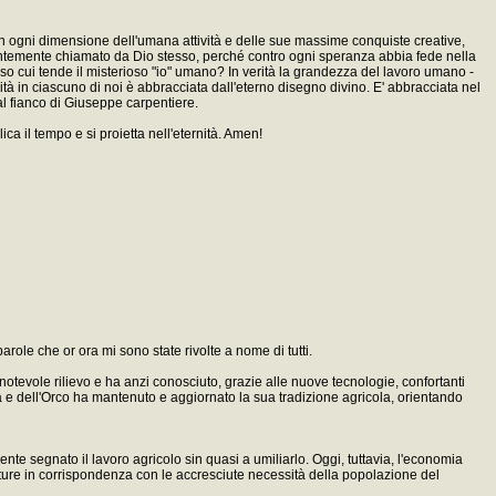
 in ogni dimensione dell'umana attività e delle sue massime conquiste creative,
 costantemente chiamato da Dio stesso, perché contro ogni speranza abbia fede nella
rso cui tende il misterioso "io" umano? In verità la grandezza del lavoro umano -
ità in ciascuno di noi è abbracciata dall'eterno disegno divino. E' abbracciata nel
al fianco di Giuseppe carpentiere.
ca il tempo e si proietta nell'eternità. Amen!
 parole che or ora mi sono state rivolte a nome di tutti.
n notevole rilievo e ha anzi conosciuto, grazie alle nuove tecnologie, confortanti
ora e dell'Orco ha mantenuto e aggiornato la sua tradizione agricola, orientando
amente segnato il lavoro agricolo sin quasi a umiliarlo. Oggi, tuttavia, l'economia
lture in corrispondenza con le accresciute necessità della popolazione del