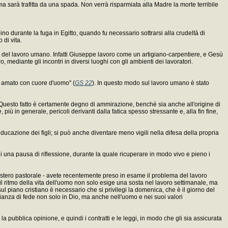
a sarà trafitta da una spada. Non verrà risparmiata alla Madre la morte terribile
 durante la fuga in Egitto, quando fu necessario sottrarsi alla crudeltà di
 di vita.
o del lavoro umano. Infatti Giuseppe lavoro come un artigiano-carpentiere, e Gesù
 mediante gli incontri in diversi luoghi con gli ambienti dei lavoratori.
a amato con cuore d'uomo" (
GS 22
). In questo modo sul lavoro umano è stato
 Questo fatto è certamente degno di ammirazione, benché sia anche all'origine di
e, più in generale, pericoli derivanti dalla fatica spesso stressante e, alla fin fine,
'educazione dei figli; si può anche diventare meno vigili nella difesa della propria
di una pausa di riflessione, durante la quale ricuperare in modo vivo e pieno i
inistero pastorale - avete recentemente preso in esame il problema del lavoro
l ritmo della vita dell'uomo non solo esige una sosta nel lavoro settimanale, ma
 piano cristiano è necessario che si privilegi la domenica, che è il giorno del
monianza di fede non solo in Dio, ma anche nell'uomo e nei suoi valori
la pubblica opinione, e quindi i contratti e le leggi, in modo che gli sia assicurata