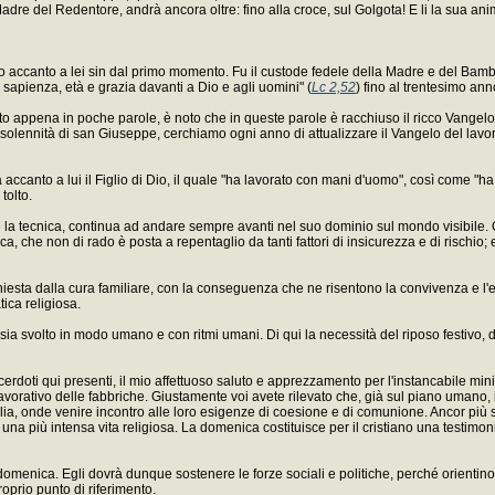
re del Redentore, andrà ancora oltre: fino alla croce, sul Golgota! E li la sua anim
 accanto a lei sin dal primo momento. Fu il custode fedele della Madre e del Bambino
 sapienza, età e grazia davanti a Dio e agli uomini" (
Lc 2,52
) fino al trentesimo anno
nto appena in poche parole, è noto che in queste parole è racchiuso il ricco Vangel
solennità di san Giuseppe, cerchiamo ogni anno di attualizzare il Vangelo del lavoro,
canto a lui il Figlio di Dio, il quale "ha lavorato con mani d'uomo", così come "h
tolto.
 e la tecnica, continua ad andare sempre avanti nel suo dominio sul mondo visibile.
isica, che non di rado è posta a repentaglio da tanti fattori di insicurezza e di rischio; 
à richiesta dalla cura familiare, con la conseguenza che ne risentono la convivenza e l
ica religiosa.
 sia svolto in modo umano e con ritmi umani. Di qui la necessità del riposo festivo, 
sacerdoti qui presenti, il mio affettuoso saluto e apprezzamento per l'instancabile m
orativo delle fabbriche. Giustamente voi avete rilevato che, già sul piano umano, i
a, onde venire incontro alle loro esigenze di coesione e di comunione. Ancor più sul
 di una più intensa vita religiosa. La domenica costituisce per il cristiano una testi
la domenica. Egli dovrà dunque sostenere le forze sociali e politiche, perché orientino 
roprio punto di riferimento.