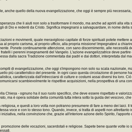
ociale, anche quello della nuova evangelizzazione, che oggi è sempre più necessaria,
peranza che li aiuti non solo a trasformare il mondo, ma anche ad aprirli alla vita s
gli di Dio e redenti da Cristo. Significa impegnarsi a salvaguardare, in nome della 
 associazioni e movimenti, quale meraviglioso capitale di forze spirituali potete met
al proprio carisma, al proprio ufficio, alla propria missione! Impegnatevi a chiarire 
osamente. Ponete continuamente attenzione, con sano discernimento, alle necessità d
fratelli i perenni insegnamenti del Vangelo. L'azione evangelizzatrice deve partire 
messa dalla sacra Tradizione commentata dai padri e dai dottori, interpretata dal ma
ompiti di evangelizzazione, che oggi s'impongono non solo su scala nazionale, ma a li
o più caratteristico del presente. In ogni caso questa circolazione di persone ha fat
ica, caratterizzata dall'intrecciarsi di culture e costumi assai diversi tra loro. Ci
comunicarsi scambievolmente le rispettive acquisizioni, nella prospettiva di una co
della Chiesa - ognuno ha il suo ruolo specifico, che deve essere rispettato e valori
vato, ma è opera solidale della comunità tutta intera sotto la guida del vescovo, che 
o la religiosa, e questi a loro volta non potranno presumere di fare a meno dei laici. I
stessa voce e con lo stesso tono. Quando, invece, si tratta di aspetti non altrettanto 
niziativa, nella convinzione che, grazie all'interiore azione dello Spirito, l'apporto d
a di promozione delle vocazioni, sacerdotali e religiose. Sapete bene quante volte 
essati.