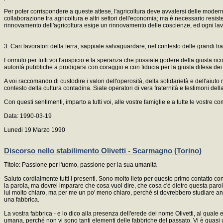
Per poter corrispondere a queste attese, l'agricoltura deve avvalersi delle moderne
collaborazione tra agricoltura e altri settori dell'economia; ma è necessario resiste
rinnovamento dell'agricoltura esige un rinnovamento delle coscienze, ed ogni la
3. Cari lavoratori della terra, sappiate salvaguardare, nel contesto delle grandi tr
Formulo per tutti voi l'auspicio e la speranza che possiate godere della giusta ri
autorità pubbliche a prodigarsi con coraggio e con fiducia per la giusta difesa dei vo
A voi raccomando di custodire i valori dell'operosità, della solidarietà e dell'aiuto
contesto della cultura contadina. Siate operatori di vera fraternità e testimoni della c
Con questi sentimenti, imparto a tutti voi, alle vostre famiglie e a tutte le vostre 
Data: 1990-03-19
Lunedi 19 Marzo 1990
Discorso nello stabilimento Olivetti - Scarmagno (Torino)
Titolo: Passione per l'uomo, passione per la sua umanità
Saluto cordialmente tutti i presenti. Sono molto lieto per questo primo contatto co
la parola, ma dovrei imparare che cosa vuol dire, che cosa c'è dietro questa paro
lui molto chiaro, ma per me un po' meno chiaro, perché si dovrebbero studiare anc
una fabbrica.
La vostra fabbrica - e lo dico alla presenza dell'erede del nome Olivetti, al qual
umana, perché non vi sono tanti elementi delle fabbriche del passato. Vi è quasi u