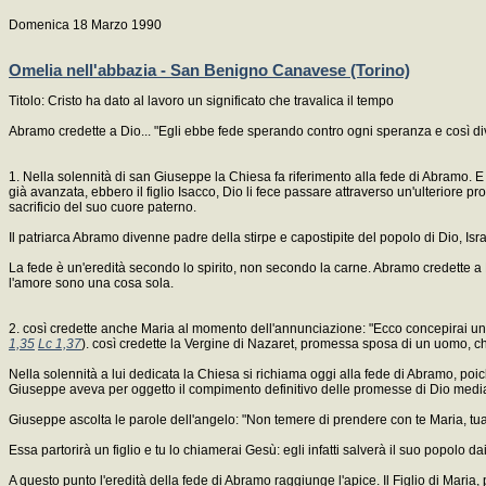
Domenica 18 Marzo 1990
Omelia nell'abbazia - San Benigno Canavese (Torino)
Titolo: Cristo ha dato al lavoro un significato che travalica il tempo
Abramo credette a Dio... "Egli ebbe fede sperando contro ogni speranza e così diven
1. Nella solennità di san Giuseppe la Chiesa fa riferimento alla fede di Abramo. 
già avanzata, ebbero il figlio Isacco, Dio li fece passare attraverso un'ulteriore p
sacrificio del suo cuore paterno.
Il patriarca Abramo divenne padre della stirpe e capostipite del popolo di Dio, Isra
La fede è un'eredità secondo lo spirito, non secondo la carne. Abramo credette a
l'amore sono una cosa sola.
2. così credette anche Maria al momento dell'annunciazione: "Ecco concepirai un fig
1,35
Lc 1,37
). così credette la Vergine di Nazaret, promessa sposa di un uomo, c
Nella solennità a lui dedicata la Chiesa si richiama oggi alla fede di Abramo, poi
Giuseppe aveva per oggetto il compimento definitivo delle promesse di Dio mediant
Giuseppe ascolta le parole dell'angelo: "Non temere di prendere con te Maria, tua
Essa partorirà un figlio e tu lo chiamerai Gesù: egli infatti salverà il suo popolo dai
A questo punto l'eredità della fede di Abramo raggiunge l'apice. Il Figlio di Maria, 