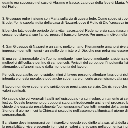
quanto era successo nel caso di Abramo e Isacco. La prova della fede di Maria, Mad
del Figlio.
3. Giuseppe entro insieme con Maria sulla via di questa fede. Come sposo si trovo
Erode. Poi fu capofamiglia della casa di Nazaret, dove il Figlio di Dio "cresceva in
E benché tutto questo periodo della vita nascosta del Redentore sia stato riassu
crescendo stava al suo fianco, presso il banco di lavoro. Per questo motivo, nella 
4. San Giuseppe di Nazaret è un santo molto umano. Pienamente umano si rivela ac
impresso - per tutti i tempi - un sigillo del mistero di Dio, che non potrà mai essere 
E' una verità innegabile che l'uomo, mediante il suo lavoro, mediante la scienza
molteplici difficoltà, e perfino di vari pericoli. Pericoli del corpo: per l'incolumità f
alienante; dall'anonimato e dalla monotonia del lavoro.
Pericoli, soprattutto, per lo spirito: i ritmi di lavoro possono allentare l'assiduit
integrità e onestà morale; e può anche subentrare un certo assenteismo dalla prat
Il lavoro non deve spegnere lo spirito: deve porsi a suo servizio. Ciò richiede che
valori spirituali.
Ho saputo che voi venerati fratelli nell'episcopato - a cui rivolgo, unitamente ai 
festivo. Questo fenomeno purtroppo si sta ora introducendo anche nel processo lav
chiede che essa sia possibilmente "contemporanea" per tutti i membri della famigli
Signore, il giorno in cui la Chiesa si raccoglie nell'assemblea liturgica, il giorno
soprannaturali.
Il cristiano deve impegnarsi per il rispetto di questo suo diritto alla sacralità del
la possibilità di vivere secondo i principi e i valori che trovano nella domenica il p