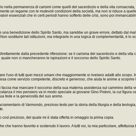
 solo nella permanenza di carismi come quelli del sacerdozio e della vita consacrata,
ente un legame con le mutevoli condizioni della società, ma non si riduce a quelle. Al
alori essenziali che in certi periodi hanno sofferto delle crisi, sono poi immancabil
te una benedizione dello Spirito Santo, ma sarebbe un grave errore, dettato dal malsa
a. Non sostituire tali istituzioni, ma integrarle in una logica di complementarità, è
direttamente dalla precedente riflessione: se il carisma del sacerdozio e della vita
 quale non ci mancheranno le ispirazioni e il soccorso dello Spirito Santo.
 l'uso di tutti quei mezzi umani che maggiormente si rivelano adatti allo scopo. In 
ntesa come servizio competente, discreto e generoso, che aiuta le anime a scoprire l
vi faccia mai mancare il soccorso della sua materna assistenza sul cammino della vo
costanza il mio pensiero va in modo speciale al giovane Gino Pistoni, la cui figura 
 sua fede e la generosità del suo animo.
acramentario di Varmondo, prezioso testo per la storia della liturgia e della teologi
te.
o così prezioso, del quale mi è stata offerta in omaggio la prima copia.
che hanno favorito e sostenuto il lavoro. A tutti voi, la mia particolare, affettuosa