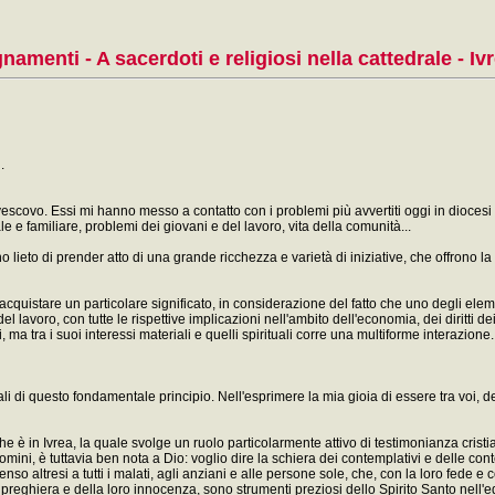
namenti - A sacerdoti e religiosi nella cattedrale - Iv
.
escovo. Essi mi hanno messo a contatto con i problemi più avvertiti oggi in diocesi nei
e e familiare, problemi dei giovani e del lavoro, vita della comunità...
no lieto di prender atto di una grande ricchezza e varietà di iniziative, che offrono l
uistare un particolare significato, in considerazione del fatto che uno degli element
voro, con tutte le rispettive implicazioni nell'ambito dell'economia, dei diritti dei g
ma tra i suoi interessi materiali e quelli spirituali corre una multiforme interazione.
ali di questo fondamentale principio. Nell'esprimere la mia gioia di essere tra voi, de
e è in Ivrea, la quale svolge un ruolo particolarmente attivo di testimonianza cristi
omini, è tuttavia ben nota a Dio: voglio dire la schiera dei contemplativi e delle co
enso altresi a tutti i malati, agli anziani e alle persone sole, che, con la loro fede 
loro preghiera e della loro innocenza, sono strumenti preziosi dello Spirito Santo nell