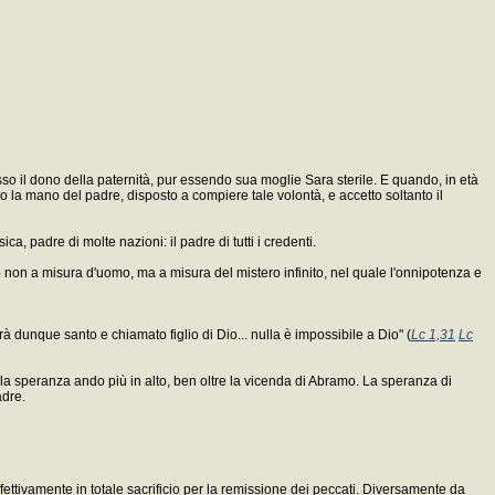
so il dono della paternità, pur essendo sua moglie Sara sterile. E quando, in età
rmo la mano del padre, disposto a compiere tale volontà, e accetto soltanto il
a, padre di molte nazioni: il padre di tutti i credenti.
 non a misura d'uomo, ma a misura del mistero infinito, nel quale l'onnipotenza e
à dunque santo e chiamato figlio di Dio... nulla è impossibile a Dio" (
Lc 1,31
Lc
 la speranza ando più in alto, ben oltre la vicenda di Abramo. La speranza di
adre.
 effettivamente in totale sacrificio per la remissione dei peccati. Diversamente da