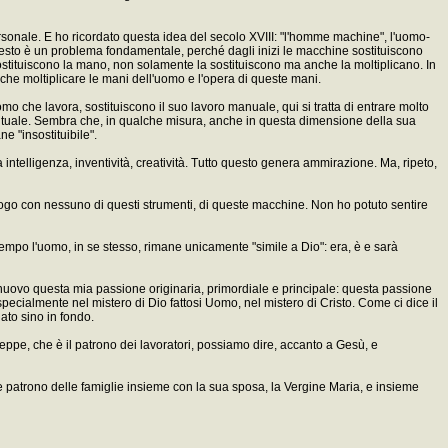
sonale. E ho ricordato questa idea del secolo XVIII: "l'homme machine", l'uomo-
esto è un problema fondamentale, perché dagli inizi le macchine sostituiscono
sostituiscono la mano, non solamente la sostituiscono ma anche la moltiplicano. In
he moltiplicare le mani dell'uomo e l'opera di queste mani.
mo che lavora, sostituiscono il suo lavoro manuale, qui si tratta di entrare molto
spirituale. Sembra che, in qualche misura, anche in questa dimensione della sua
e "insostituibile".
intelligenza, inventività, creatività. Tutto questo genera ammirazione. Ma, ripeto,
logo con nessuno di questi strumenti, di queste macchine. Non ho potuto sentire
empo l'uomo, in se stesso, rimane unicamente "simile a Dio": era, è e sarà
di nuovo questa mia passione originaria, primordiale e principale: questa passione
pecialmente nel mistero di Dio fattosi Uomo, nel mistero di Cristo. Come ci dice il
ato sino in fondo.
seppe, che è il patrono dei lavoratori, possiamo dire, accanto a Gesù, e
patrono delle famiglie insieme con la sua sposa, la Vergine Maria, e insieme