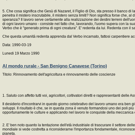
5. Che cosa significa che Gesù di Nazaret, il Figlio di Dio, sta presso il banco 
penetra il mistero inscrutabile, il mistero senza limiti? Non significa forse che, a
speranza? Il lavoro serve certamente alla realizzazione dei destini terreni dell'u
di ogni lavoro umano - consiste nel fatto che, lavorando, l'uomo supera con la sua 
Verbo che è "generato prima di ogni creatura". E' redenta da lui. Redenta con il sa
Che questa umanità redenta apprenda dal Verbo incarnato, fattosi carpentiere accant
Data: 1990-03-19
Lunedi 19 Marzo 1990
Al mondo rurale - San Benigno Canavese (Torino)
Titolo: Rinnovamento dell'agricoltura e rinnovamento delle coscienze
1. Saluto con affetto tutti voi, agricoltori, coltivatori diretti e rappresentanti delle
Il desiderio d'incontrarvi in questo giorno celebrativo del lavoro umano era ben gius
sviluppi. Il risultato è che, se in questa zona è venuto formandosi uno dei poli pi
opportunamente le culture e applicando nel lavoro le conquiste della meccanica e
2. E' ben noto quanto la tentazione dell'età industriale di trascurare il settore dell
mondiale si vede costretta a riconsiderarne l'importanza fondamentale, riconoscen
pianeta.