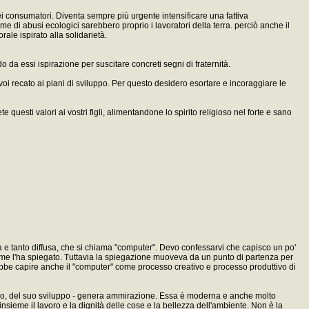
dei consumatori. Diventa sempre più urgente intensificare una fattiva
ime di abusi ecologici sarebbero proprio i lavoratori della terra. perciò anche il
le ispirato alla solidarietà.
o da essi ispirazione per suscitare concreti segni di fraternità.
voi recato ai piani di sviluppo. Per questo desidero esortare e incoraggiare le
 questi valori ai vostri figli, alimentandone lo spirito religioso nel forte e sano
uta e tanto diffusa, che si chiama "computer". Devo confessarvi che capisco un po'
i me l'ha spiegato. Tuttavia la spiegazione muoveva da un punto di partenza per
rebbe capire anche il "computer" come processo creativo e processo produttivo di
rapido, del suo sviluppo - genera ammirazione. Essa è moderna e anche molto
nsieme il lavoro e la dignità delle cose e la bellezza dell'ambiente. Non è la