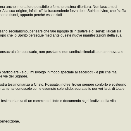
 ma anche in una loro possibile e forse prossima rifioritura. Non lasciamoci
la sua origine, infatti, c'è la trascendente forza dello Spirito divino, che "soffia
mente risorti, appunto perché essenziali.
no secolarismo, pensare che tale rigoglio di iniziative e di servizi laicali sia
 lo scopo che lo Spirito persegue mediante queste nuove manifestazioni della sua
 consacrata è necessario, non possiamo non sentirci stimolati a una rinnovata e
particolare - e qui mi rivolgo in modo speciale ai sacerdoti - è più che mai
e vie del Signore.
stra testimonianza a Cristo. Possiate, inoltre, trovar sempre conforto e sostegno
certamente conoscete come esempio splendido, soprattutto per voi laici, di totale
a, testimonianza di un cammino di fede e documento significativo della vita
 benedizione.