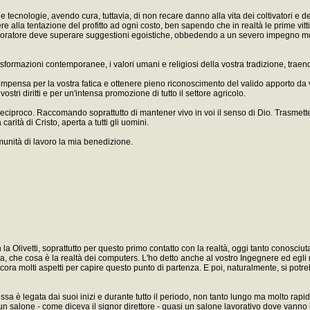
 tecnologie, avendo cura, tuttavia, di non recare danno alla vita dei coltivatori e 
re alla tentazione del profitto ad ogni costo, ben sapendo che in realtà le prime vitt
voratore deve superare suggestioni egoistiche, obbedendo a un severo impegno mora
asformazioni contemporanee, i valori umani e religiosi della vostra tradizione, traend
compensa per la vostra fatica e ottenere pieno riconoscimento del valido apporto da 
stri diritti e per un'intensa promozione di tutto il settore agricolo.
 reciproco. Raccomando soprattutto di mantener vivo in voi il senso di Dio. Trasmettete
arità di Cristo, aperta a tutti gli uomini.
comunità di lavoro la mia benedizione.
n la Olivetti, soprattutto per questo primo contatto con la realtà, oggi tanto conosci
la, che cosa è la realtà dei computers. L'ho detto anche al vostro Ingegnere ed egl
ora molti aspetti per capire questo punto di partenza. E poi, naturalmente, si pot
e essa è legata dai suoi inizi e durante tutto il periodo, non tanto lungo ma molto 
n salone - come diceva il signor direttore - quasi un salone lavorativo dove vanno i