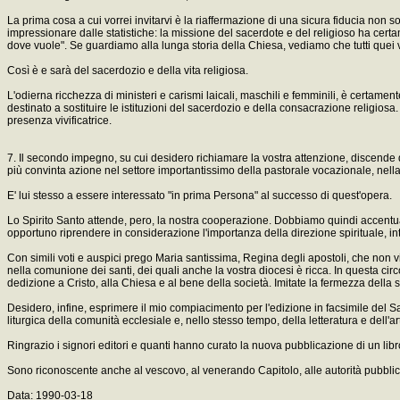
La prima cosa a cui vorrei invitarvi è la riaffermazione di una sicura fiducia non
impressionare dalle statistiche: la missione del sacerdote e del religioso ha certam
dove vuole". Se guardiamo alla lunga storia della Chiesa, vediamo che tutti quei v
Così è e sarà del sacerdozio e della vita religiosa.
L'odierna ricchezza di ministeri e carismi laicali, maschili e femminili, è certamen
destinato a sostituire le istituzioni del sacerdozio e della consacrazione religios
presenza vivificatrice.
7. Il secondo impegno, su cui desidero richiamare la vostra attenzione, discende 
più convinta azione nel settore importantissimo della pastorale vocazionale, nella
E' lui stesso a essere interessato "in prima Persona" al successo di quest'opera.
Lo Spirito Santo attende, pero, la nostra cooperazione. Dobbiamo quindi accentuare
opportuno riprendere in considerazione l'importanza della direzione spirituale, i
Con simili voti e auspici prego Maria santissima, Regina degli apostoli, che non 
nella comunione dei santi, dei quali anche la vostra diocesi è ricca. In questa cir
dedizione a Cristo, alla Chiesa e al bene della società. Imitate la fermezza della
Desidero, infine, esprimere il mio compiacimento per l'edizione in facsimile del S
liturgica della comunità ecclesiale e, nello stesso tempo, della letteratura e dell'ar
Ringrazio i signori editori e quanti hanno curato la nuova pubblicazione di un libr
Sono riconoscente anche al vescovo, al venerando Capitolo, alle autorità pubbliche 
Data: 1990-03-18