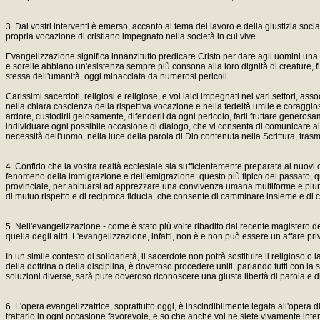
3. Dai vostri interventi è emerso, accanto al tema del lavoro e della giustizia s
propria vocazione di cristiano impegnato nella società in cui vive.
Evangelizzazione significa innanzitutto predicare Cristo per dare agli uomini una s
e sorelle abbiano un'esistenza sempre più consona alla loro dignità di creature, fi
stessa dell'umanità, oggi minacciata da numerosi pericoli.
Carissimi sacerdoti, religiosi e religiose, e voi laici impegnati nei vari settori,
nella chiara coscienza della rispettiva vocazione e nella fedeltà umile e coraggiosa 
ardore, custodirli gelosamente, difenderli da ogni pericolo, farli fruttare gener
individuare ogni possibile occasione di dialogo, che vi consenta di comunicare ai 
necessità dell'uomo, nella luce della parola di Dio contenuta nella Scrittura, tras
4. Confido che la vostra realtà ecclesiale sia sufficientemente preparata ai nuovi c
fenomeno della immigrazione e dell'emigrazione: questo più tipico del passato, quell
provinciale, per abituarsi ad apprezzare una convivenza umana multiforme e pluralist
di mutuo rispetto e di reciproca fiducia, che consente di camminare insieme e di 
5. Nell'evangelizzazione - come è stato più volte ribadito dal recente magistero 
quella degli altri. L'evangelizzazione, infatti, non è e non può essere un affare pri
In un simile contesto di solidarietà, il sacerdote non potrà sostituire il religioso 
della dottrina o della disciplina, è doveroso procedere uniti, parlando tutti con la 
soluzioni diverse, sarà pure doveroso riconoscere una giusta libertà di parola e di i
6. L'opera evangelizzatrice, soprattutto oggi, è inscindibilmente legata all'oper
trattarlo in ogni occasione favorevole, e so che anche voi ne siete vivamente inter