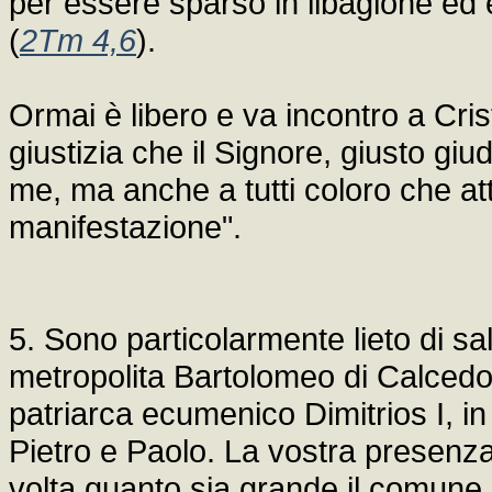
per essere sparso in libagione ed è
(
2Tm 4,6
).
Ormai è libero e va incontro a Cris
giustizia che il Signore, giusto gi
me, ma anche a tutti coloro che a
manifestazione".
5. Sono particolarmente lieto di sa
metropolita Bartolomeo di Calcedonia
patriarca ecumenico Dimitrios I, in
Pietro e Paolo. La vostra presenza
volta quanto sia grande il comune 