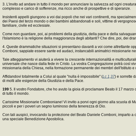
3. L'invito ad andare in tutto il mondo per annunciare la salvezza ad ogni creatura
complesso e carico di sofferenze, ma ricco anche di prospettive e di speranze.
Insistenti appelli giungono a voi dai popoli che nei vari continenti, ma specialment
dei Paesi del terzo mondo o dei bambini abbandonati e soli, vittime di vergognoso s
familiare, civile ed ecclesiale.
Come non guardare, poi, ai problemi della giustizia, della pace e della salvaguardi
l'Islamismo è la religione della maggioranza degli abitanti? Che dire, poi, dei dram
4. Queste drammatiche situazioni si presentano davanti a voi come altrettante oppo
Comboni, sappiate essere sante ed audaci, instancabili animatrici missionarie nell
Tale atteggiamento vi aiuterà a vivere la crescente internazionalità e multicultura
universale che nasce dalla fede in Cristo. La vostra Congregazione potrà così vi
missionaria della Chiesa, nella formazione permanente dei membri dell'Istituto e 
Affidandovi totalmente a Colui al quale "nulla è impossibile" (
Lc 1,37
) e sorrette 
di molti alle esigenze della Giustizia e della Pace.
199
5. Il vostro Fondatore, che ho avuto la gioia di proclamare Beato il 17 marzo d
di tutto il mondo.
Carissime Missionarie Comboniane! Vi invito a porvi ogni giorno alla scuola di Mar
piccoli e per i poveri un segno luminoso della tenerezza di Dio.
Con tali auspici, invocando la protezione del Beato Daniele Comboni, imparto a cia
una speciale Benedizione Apostolica.