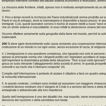
tempestivi interventi correttivi dell'attuale sistema economico e finanziario, domin
La chiusura delle frontiere, infatti, spesso non è motivata semplicemente da un d
lavoro.
3. Fino a tempi recenti la ricchezza dei Paesi industrializzati veniva prodotta sul 
Paesi in via di sviluppo, dove la manodopera è disponibile a basso prezzo. In qu
immigrati. Così, questi lavoratori corrono il rischio di essere ridotti a nuovi "servi
che un simile sistema è inaccettabile: in esso infatti la dimensione umana del lav
Occorre riflettere seriamente sulla geografia della fame nel mondo, perché la solid
inalienabili.
200
Si deve agire durevolmente sulle cause avviando una cooperazione internaziona
costruzione di un mondo in cui ogni uomo, senza eccezione di razza, di religione e
4. L’immigrazione è una questione complessa, che riguarda non solo le persone al
spesso la principale norma che i dirigenti politici ed i legislatori accettano di seg
dall’esprimere la drammatica portata della situazione. "Non si può certo ignorare",
gioca un ruolo rilevante l’atteggiamento della società di arrivo. In questa prospet
coinvolti e sui rischi che il ritornarvi comporta" (4).
Compito dell’informazione è pertanto di aiutare il cittadino a farsi un quadro adeg
di comunità internazionale.
5. In questo contesto, i cristiani sono invitati ad assumere con maggiore chiarezz
i credenti devono mostrare che il Vangelo di Cristo è a servizio del bene e della l
emarginate o abbandonate alla loro impotenza.
Quello dell’immigrazione è uno dei dibattiti che, mai esaurito, viene incessanteme
denuncia del razzismo o della xenofobia non basta.