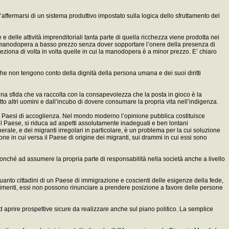
ffermarsi di un sistema produttivo impostato sulla logica dello sfruttamento del
e delle attività imprenditoriali tanta parte di quella ricchezza viene prodotta nei
 di manodopera a basso prezzo senza dover sopportare l’onere della presenza di
 seleziona di volta in volta quelle in cui la manodopera è a minor prezzo. E’ chiaro
 che non tengono conto della dignità della persona umana e dei suoi diritti
na sfida che va raccolta con la consapevolezza che la posta in gioco è la
o altri uomini e dall’incubo di dovere consumare la propria vita nell’indigenza.
ei Paesi di accoglienza. Nel mondo moderno l’opinione pubblica costituisce
i del Paese, si riduca ad aspetti assolutamente inadeguati e ben lontani
rale, e dei migranti irregolari in particolare, è un problema per la cui soluzione
one in cui versa il Paese di origine dei migranti, sui drammi in cui essi sono
 nonché ad assumere la propria parte di responsabilità nella società anche a livello
quanto cittadini di un Paese di immigrazione e coscienti delle esigenze della fede,
 movimenti, essi non possono rinunciare a prendere posizione a favore delle persone
d aprire prospettive sicure da realizzare anche sul piano politico. La semplice