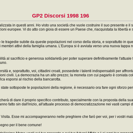
GP2 Discorsi 1998 196
izzata in questi anni. Ho visto una società che vuole costruire il suo presente e il s
zioni europee. Vi do atto con gioia di essere un Paese che, riacquistata la libertà e s
e tragedie subite da queste popolazioni nel corso della storia, e soprattutto in qu
di membri attivi della famiglia umana. L'Europa si è avviata verso una nuova tappa 
à al sacrificio e generosa solidarietà per poter superare definitivamente l'attuale 
suno.
tà e, soprattutto, voi, cittadini croati, possedete i talenti indispensabili per affron
zioni civili. La democrazia ha un alto prezzo; la moneta con cui pagarlo è coniata col
fica esporsi al rischio della bancarotta.
 state sottoposte le popolazioni della regione, è necessario ora fare ogni sforzo per
erà di dare il proprio specifico contributo, specialmente con la proposta della sua d
no fatto sin dall'inizio, all'attuale processo di democratizzazione nei vasti campi 
isita. Esse mi accompagneranno nelle preghiere che farò per voi, per i vostri malati
mpegno per il bene comune!