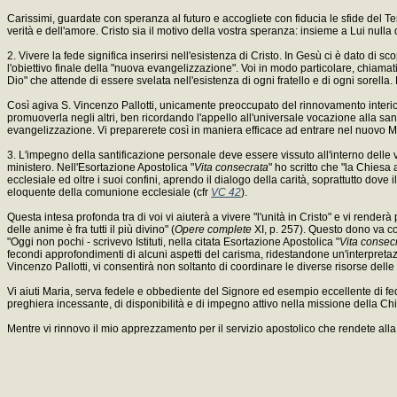
Carissimi, guardate con speranza al futuro e accogliete con fiducia le sfide del Te
verità e dell'amore. Cristo sia il motivo della vostra speranza: insieme a Lui nulla
2. Vivere la fede significa inserirsi nell'esistenza di Cristo. In Gesù ci è dato di
l'obiettivo finale della "nuova evangelizzazione". Voi in modo particolare, chiamat
Dio" che attende di essere svelata nell'esistenza di ogni fratello e di ogni sorell
Così agiva S. Vincenzo Pallotti, unicamente preoccupato del rinnovamento interiore 
promuoverla negli altri, ben ricordando l'appello all'universale vocazione alla sa
evangelizzazione. Vi preparerete così in maniera efficace ad entrare nel nuovo M
3. L'impegno della santificazione personale deve essere vissuto all'interno delle 
ministero. Nell'Esortazione Apostolica "
Vita consecrata
" ho scritto che "la Chiesa 
ecclesiale ed oltre i suoi confini, aprendo il dialogo della carità, soprattutto dove
eloquente della comunione ecclesiale (cfr
VC 42
).
Questa intesa profonda tra di voi vi aiuterà a vivere "l'unità in Cristo" e vi render
delle anime è fra tutti il più divino" (
Opere complete
XI, p. 257). Questo dono va cond
"Oggi non pochi - scrivevo Istituti, nella citata Esortazione Apostolica "
Vita consec
fecondi approfondimenti di alcuni aspetti del carisma, ridestandone un'interpretaz
Vincenzo Pallotti, vi consentirà non soltanto di coordinare le diverse risorse del
Vi aiuti Maria, serva fedele e obbediente del Signore ed esempio eccellente di fed
preghiera incessante, di disponibilità e di impegno attivo nella missione della Chi
Mentre vi rinnovo il mio apprezzamento per il servizio apostolico che rendete alla