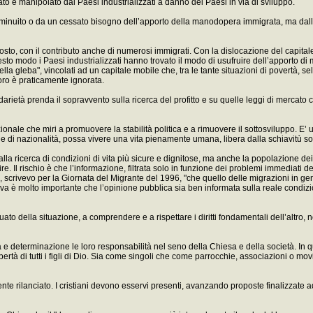
ato e manipolato dai Paesi industrializzati a danno dei Paesi in via di sviluppo.
iminuito o da un cessato bisogno dell’apporto della manodopera immigrata, ma dall’a
posto, con il contributo anche di numerosi immigrati. Con la dislocazione del capitale 
esto modo i Paesi industrializzati hanno trovato il modo di usufruire dell’apporto
 della gleba", vincolati ad un capitale mobile che, tra le tante situazioni di povertà,
oro è praticamente ignorata.
arietà prenda il sopravvento sulla ricerca del profitto e su quelle leggi di mercato
le che miri a promuovere la stabilità politica e a rimuovere il sottosviluppo. E’ u
 di nazionalità, possa vivere una vita pienamente umana, libera dalla schiavitù sott
la ricerca di condizioni di vita più sicure e dignitose, ma anche la popolazione d
uire. Il rischio è che l’informazione, filtrata solo in funzione dei problemi immediat
 scrivevo per la Giornata del Migrante del 1996, "che quello delle migrazioni in gene
tiva è molto importante che l’opinione pubblica sia ben informata sulla reale condizi
uato della situazione, a comprendere e a rispettare i diritti fondamentali dell’altro,
a e determinazione le loro responsabilità nel seno della Chiesa e della società. In 
ibertà di tutti i figli di Dio. Sia come singoli che come parrocchie, associazioni o
nte rilanciato. I cristiani devono esservi presenti, avanzando proposte finalizzate a