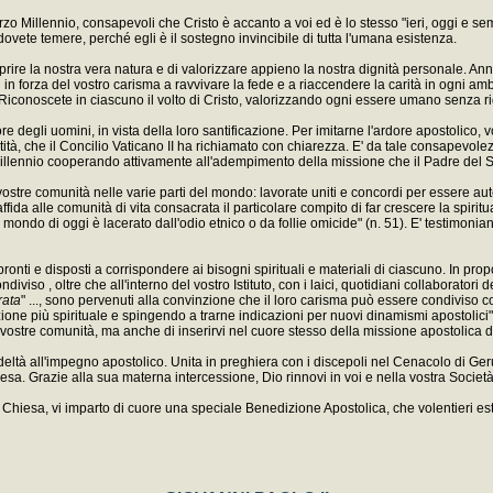
rzo Millennio, consapevoli che Cristo è accanto a voi ed è lo stesso "ieri, oggi e se
 dovete temere, perché egli è il sostegno invincibile di tutta l'umana esistenza.
 scoprire la nostra vera natura e di valorizzare appieno la nostra dignità personale. 
i in forza del vostro carisma a ravvivare la fede e a riaccendere la carità in ogni am
a. Riconoscete in ciascuno il volto di Cristo, valorizzando ogni essere umano senza r
degli uomini, in vista della loro santificazione. Per imitarne l'ardore apostolico, 
ntità, che il Concilio Vaticano II ha richiamato con chiarezza. E' da tale consapevol
illennio cooperando attivamente all'adempimento della missione che il Padre del Si
vostre comunità nelle varie parti del mondo: lavorate uniti e concordi per essere aut
affida alle comunità di vita consacrata il particolare compito di far crescere la spiri
 il mondo di oggi è lacerato dall'odio etnico o da follie omicide" (n. 51). E' testimon
à pronti e disposti a corrispondere ai bisogni spirituali e materiali di ciascuno. In p
iviso , oltre che all'interno del vostro Istituto, con i laici, quotidiani collaboratori
rata
" ..., sono pervenuti alla convinzione che il loro carisma può essere condiviso con
ione più spirituale e spingendo a trarne indicazioni per nuovi dinamismi apostolici" 
le vostre comunità, ma anche di inserirvi nel cuore stesso della missione apostolica
eltà all'impegno apostolico. Unita in preghiera con i discepoli nel Cenacolo di Geru
esa. Grazie alla sua materna intercessione, Dio rinnovi in voi e nella vostra Società
 Chiesa, vi imparto di cuore una speciale Benedizione Apostolica, che volentieri est