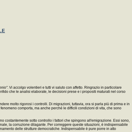
LE
nnio"
. Vi accolgo volentieri e tutti vi saluto con affetto. Ringrazio in particolare
do che le analisi elaborate, le decisioni prese e i propositi maturati nel corso
e molto rigorosi i controlli. Di migrazioni, tuttavia, ora si parla più di prima e in
ale fenomeno comporta, ma anche perché le difficili condizioni di vita, che sono
ngono costantemente sotto controllo i fattori che spingono all'emigrazione. Essi sono,
rrazionale, la corruzione dilagante. Per correggere queste situazioni, è indispensabile
namento delle strutture democratiche. Indispensabile è pure porre in atto