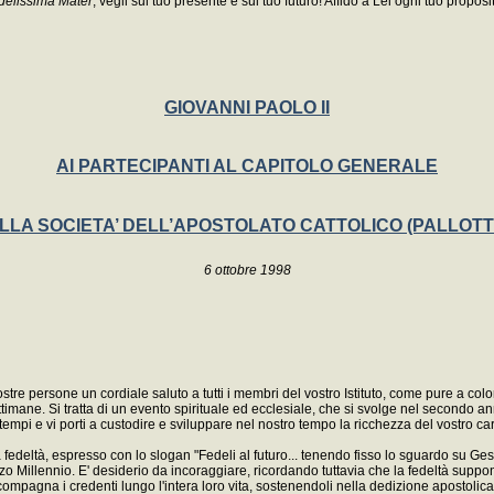
idelissima Mater
, vegli sul tuo presente e sul tuo futuro! Affido a Lei ogni tuo propos
GIOVANNI PAOLO II
AI PARTECIPANTI AL CAPITOLO GENERALE
LLA SOCIETA’ DELL’APOSTOLATO CATTOLICO (PALLOTTI
6 ottobre 1998
vostre persone un cordiale saluto a tutti i membri del vostro Istituto, come pure a co
imane. Si tratta di un evento spirituale ed ecclesiale, che si svolge nel secondo a
i tempi e vi porti a custodire e sviluppare nel nostro tempo la ricchezza del vostro ca
fedeltà, espresso con lo slogan "Fedeli al futuro... tenendo fisso lo sguardo su Ges
rzo Millennio. E' desiderio da incoraggiare, ricordando tuttavia che la fedeltà suppo
accompagna i credenti lungo l'intera loro vita, sostenendoli nella dedizione aposto