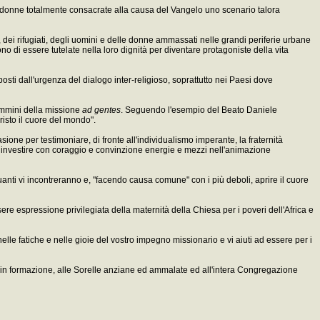
 di donne totalmente consacrate alla causa del Vangelo uno scenario talora
i, dei rifugiati, degli uomini e delle donne ammassati nelle grandi periferie urbane
o di essere tutelate nella loro dignità per diventare protagoniste della vita
osti dall'urgenza del dialogo inter-religioso, soprattutto nei Paesi dove
cammini della missione
ad gentes
. Seguendo l'esempio del Beato Daniele
risto il cuore del mondo".
one per testimoniare, di fronte all'individualismo imperante, la fraternità
d investire con coraggio e convinzione energie e mezzi nell'animazione
 quanti vi incontreranno e, "facendo causa comune" con i più deboli, aprire il cuore
ere espressione privilegiata della maternità della Chiesa per i poveri dell'Africa e
le fatiche e nelle gioie del vostro impegno missionario e vi aiuti ad essere per i
ani in formazione, alle Sorelle anziane ed ammalate ed all'intera Congregazione