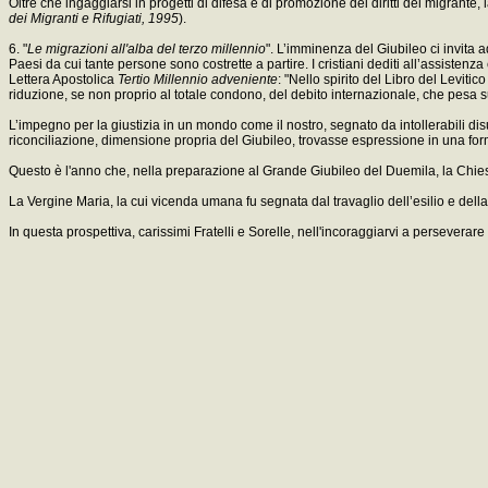
Oltre che ingaggiarsi in progetti di difesa e di promozione dei diritti del migrante
dei Migranti e Rifugiati, 1995
).
6. "
Le migrazioni all'alba del terzo millennio
". L’imminenza del Giubileo ci invita 
Paesi da cui tante persone sono costrette a partire. I cristiani dediti all’assist
Lettera Apostolica
Tertio Millennio adveniente
: "Nello spirito del Libro del Leviti
riduzione, se non proprio al totale condono, del debito internazionale, che pesa su
L’impegno per la giustizia in un mondo come il nostro, segnato da intollerabili di
riconciliazione, dimensione propria del Giubileo, trovasse espressione in una forma 
Questo è l'anno che, nella preparazione al Grande Giubileo del Duemila, la Chiesa 
La Vergine Maria, la cui vicenda umana fu segnata dal travaglio dell’esilio e della m
In questa prospettiva, carissimi Fratelli e Sorelle, nell'incoraggiarvi a perseverar