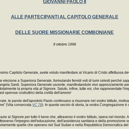
GIOVANNI PAOLO II
ALLE PARTECIPANTI AL CAPITOLO GENERALE
DELLE SUORE MISSIONARIE COMBONIANE
9 ottobre 1998
esimo Capitolo Generale, avete voluto manifestare al Vicario di Cristo affettuosa d
ente elezione a Superiora Generale, formulando fervidi voti di lumi celesti perché 
 Mariangela Sardi, Superiora Generale uscente, manifestandole vivo apprezzamento pe
otalmente la propria vita al Signore. Saluto, infine, tutte voi, che rappresentate l
d operose costruttrici della civiltà dell'amore!
ale, le parole dell'apostolo Paolo continuano a risuonare nel vostro Istituto, motiva
ane" (Vita consecrata
VC 78
). In questo secolo di storia, la vostra Congregazione è cr
razie al Signore per tutto il bene che, attraverso il vostro Istituto, opera nel mondo
attraverso l'impegno dell'educazione, dell'assistenza sanitaria e della promozione s
icolarmente quelle che operano nel Sud Sudan e nella Repubblica Democratica del 