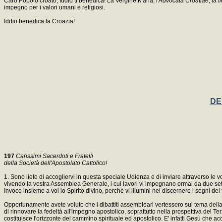
Caro Popolo croato, Iddio ti benedica! La Vergine Maria, l'
Advocata Croatiae
, la
f
impegno per i valori umani e religiosi.
Iddio benedica la Croazia!
DE
197
Carissimi Sacerdoti e Fratelli
della Società dell'Apostolato Cattolico!
1. Sono lieto di accogliervi in questa speciale Udienza e di inviare attraverso le 
vivendo la vostra Assemblea Generale, i cui lavori vi impegnano ormai da due sett
Invoco insieme a voi lo Spirito divino, perché vi illumini nel discernere i segni de
Opportunamente avete voluto che i dibattiti assembleari vertessero sul tema della 
di rinnovare la fedeltà all'impegno apostolico, soprattutto nella prospettiva del Te
costituisce l'orizzonte del cammino spirituale ed apostolico. E' infatti Gesù che 