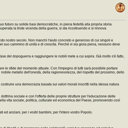
uo futuro su solide basi democratiche, in piena fedeltà alla propria storia
uperata la triste vicenda della guerra, si sta ricostruendo e si rinnova
esto nostro secolo. Non manchi l'aiuto concreto e generoso di cui singoli e
nel suo cammino di unità e di crescita. Perché vi sia gioia piena, nessuno deve
fase del dopoguerra e raggiungere le nobili mete a cui aspira. Già molto s'è fatto,
tare le sfide del momento attuale. Con l'impegno di tutti sarà possibile portare
 nobile metallo dell'onestà, della ragionevolezza, del rispetto del prossimo, dello
 costruire una democrazia basata sui valori morali inscritti nella stessa natura
ottrina sociale e con l'offerta delle proprie strutture per l'educazione delle
della vita sociale, politica, culturale ed economica del Paese, promovendo così
 ed anziani, per i vostri bambini, per l'intero vostro Popolo.