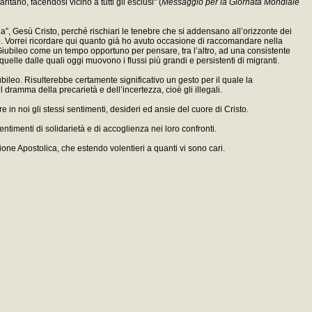
tano, facendosi vicino a tutti gli esclusi" (
Messaggio per la Giornata Mondiale
ia”, Gesù Cristo, perché rischiari le tenebre che si addensano all’orizzonte dei
gno. Vorrei ricordare qui quanto già ho avuto occasione di raccomandare nella
 il Giubileo come un tempo opportuno per pensare, tra l’altro, ad una consistente
uelle dalle quali oggi muovono i flussi più grandi e persistenti di migranti.
bileo. Risulterebbe certamente significativo un gesto per il quale la
 dramma della precarietà e dell’incertezza, cioè gli illegali.
n noi gli stessi sentimenti, desideri ed ansie del cuore di Cristo.
entimenti di solidarietà e di accoglienza nei loro confronti.
ione Apostolica, che estendo volentieri a quanti vi sono cari.