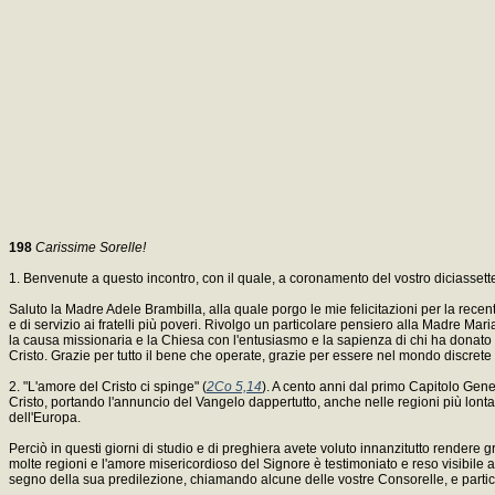
198
Carissime Sorelle!
1. Benvenute a questo incontro, con il quale, a coronamento del vostro diciassett
Saluto la Madre Adele Brambilla, alla quale porgo le mie felicitazioni per la rec
e di servizio ai fratelli più poveri. Rivolgo un particolare pensiero alla Madre
la causa missionaria e la Chiesa con l'entusiasmo e la sapienza di chi ha donato t
Cristo. Grazie per tutto il bene che operate, grazie per essere nel mondo discrete e
2. "L'amore del Cristo ci spinge" (
2Co 5,14
). A cento anni dal primo Capitolo Gener
Cristo, portando l'annuncio del Vangelo dappertutto, anche nelle regioni più lont
dell'Europa.
Perciò in questi giorni di studio e di preghiera avete voluto innanzitutto rendere g
molte regioni e l'amore misericordioso del Signore è testimoniato e reso visibile 
segno della sua predilezione, chiamando alcune delle vostre Consorelle, e part