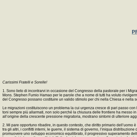
P
Carissimi Fratelli e Sorelle!
1. Sono lieto di incontrarvi in occasione del Congresso della pastorale per i Migranti
Mons. Stephen Fumio Hamao per le parole che a nome di tutti ha voluto rivolgermi e
del Congresso possano costituire un valido stimolo per chi nella Chiesa e nella soci
Le migrazioni costituiscono un problema la cui urgenza cresce di pari passo con la c
toni sempre più allarmati, non solo perché la chiusura delle frontiere ha messo in m
all’origine della crescente pressione migratoria, mostrano sintomi di ulteriore a
2. Mi pare opportuno ribadire, in questo contesto, che diritto primario dell’uomo è d
tra gli altri, i conflitti interni, le guerre, il sistema di governo, l’iniqua distribu
promuovere uno sviluppo economico equilibrato, il progressivo superamento delle 