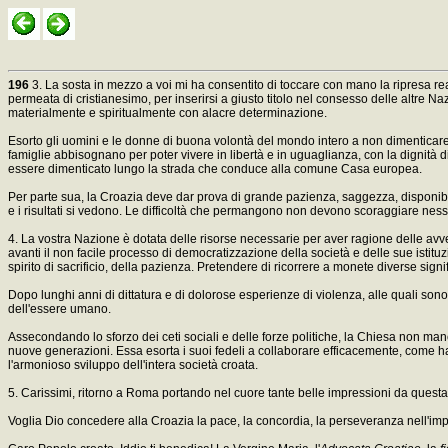
196
3. La sosta in mezzo a voi mi ha consentito di toccare con mano la ripresa real
permeata di cristianesimo, per inserirsi a giusto titolo nel consesso delle altre Na
materialmente e spiritualmente con alacre determinazione.
Esorto gli uomini e le donne di buona volontà del mondo intero a non dimenticare l
famiglie abbisognano per poter vivere in libertà e in uguaglianza, con la dignità 
essere dimenticato lungo la strada che conduce alla comune Casa europea.
Per parte sua, la Croazia deve dar prova di grande pazienza, saggezza, disponibilit
e i risultati si vedono. Le difficoltà che permangono non devono scoraggiare nes
4. La vostra Nazione è dotata delle risorse necessarie per aver ragione delle avversi
avanti il non facile processo di democratizzazione della società e delle sue istitu
spirito di sacrificio, della pazienza. Pretendere di ricorrere a monete diverse signi
Dopo lunghi anni di dittatura e di dolorose esperienze di violenza, alle quali sono
dell'essere umano.
Assecondando lo sforzo dei ceti sociali e delle forze politiche, la Chiesa non manch
nuove generazioni. Essa esorta i suoi fedeli a collaborare efficacemente, come han
l'armonioso sviluppo dell'intera società croata.
5. Carissimi, ritorno a Roma portando nel cuore tante belle impressioni da questa V
Voglia Dio concedere alla Croazia la pace, la concordia, la perseveranza nell'i