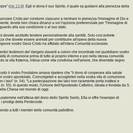
mpre" (
He 13,8
). Egli vi dona il suo Spirito, il quale sa guidarvi alla pienezza della
Annunciare Cristo per condurre ciascuno a rientrare in pienezza l'immagine di Dio e
biente, tenete ben chiara dinanzi a voi l'opzione preferenziale per "l'immagine di
iguardo alla sua condizione o al suo stato.
voi dovete anzitutto tendere personalmente alla santità. Solo così potrete
ezza che dovete essere animati per contribuire all'opera della nuova
gnore nostro Gesù Cristo ha affidato all'intera Comunità ecclesiale.
entici testimoni del Vangelo davanti a coloro che incontrate nel quotidiano vostro
tualità di comunione prima di tutto al proprio interno e poi nella stessa comunità
iando la vita fraterna, intesa come vita condivisa nell'amore, che diventate segno
roposito il vostro Fondatore amava ripetere che "il dono di cooperare alla salute
 del vostro apostolato. Coinvolgeteli e accoglieteli nella vostra vita di comunione.
 i laici" (n. 54). "La partecipazione dei laici non raramente porta inattesi e
(n. 55). In questo modo, l'Unione dell'Apostolato Cattolico, ideata e fondata da S.
 della Chiesa nel mondo di oggi.
salemme nell'attesa del dono dello Spirito Santo, Ella vi offre l'esempio di
 i prodigi della Pentecoste.
endo a tutti i membri delle comunità pallottine.