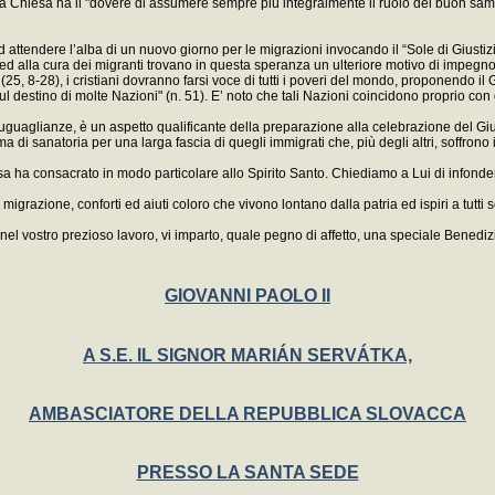
, la Chiesa ha il "dovere di assumere sempre più integralmente il ruolo del buon samari
ad attendere l’alba di un nuovo giorno per le migrazioni invocando il “Sole di Giustiz
enza ed alla cura dei migranti trovano in questa speranza un ulteriore motivo di impe
co (25, 8-28), i cristiani dovranno farsi voce di tutti i poveri del mondo, proponendo
l destino di molte Nazioni" (n. 51). E’ noto che tali Nazioni coincidono proprio con q
suguaglianze, è un aspetto qualificante della preparazione alla celebrazione del Giu
di sanatoria per una larga fascia di quegli immigrati che, più degli altri, soffrono il
ha consacrato in modo particolare allo Spirito Santo. Chiediamo a Lui di infondere i
igrazione, conforti ed aiuti coloro che vivono lontano dalla patria ed ispiri a tutti s
e nel vostro prezioso lavoro, vi imparto, quale pegno di affetto, una speciale Benediz
GIOVANNI PAOLO II
A S.E. IL SIGNOR MARIÁN SERVÁTKA,
AMBASCIATORE DELLA REPUBBLICA SLOVACCA
PRESSO LA SANTA SEDE