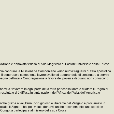
evozione e rinnovata fedeltà al Suo Magistero di Pastore universale della Chiesa.
sappia condurre le Missionarie Comboniane verso nuovi traguardi di zelo apostolico
r il generoso e competente lavoro svolto ed augurandole di continuare a servire
'impegno dell'intera Congregazione a favore dei poveri e di quanti non conoscono
ndovi a "lavorare in ogni parte della terra per consolidare e dilatare il Regno di
esciuta e si è diffusa in tante nazioni dell'Africa, dell'Asia, dell'America e
. Anche grazie a voi, l'annuncio gioioso e liberante del Vangelo è proclamato in
ociale. Il Signore ha, poi, voluto donarvi, anche recentemente, uno speciale
Congo, a partecipare al mistero della sua Croce.