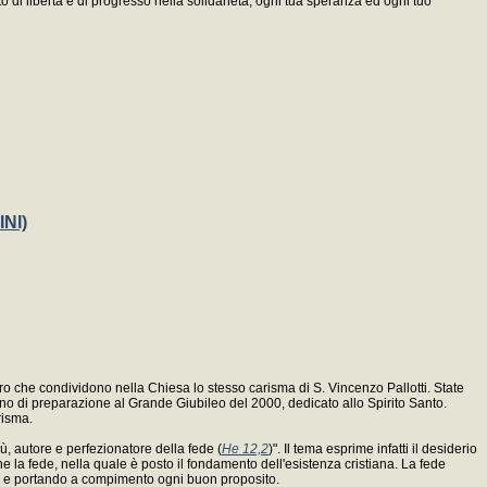
ito di libertà e di progresso nella solidarietà; ogni tua speranza ed ogni tuo
NI)
loro che condividono nella Chiesa lo stesso carisma di S. Vincenzo Pallotti. State
nno di preparazione al Grande Giubileo del 2000, dedicato allo Spirito Santo.
risma.
ù, autore e perfezionatore della fede (
He 12,2
)". Il tema esprime infatti il desiderio
ne la fede, nella quale è posto il fondamento dell'esistenza cristiana. La fede
lica e portando a compimento ogni buon proposito.