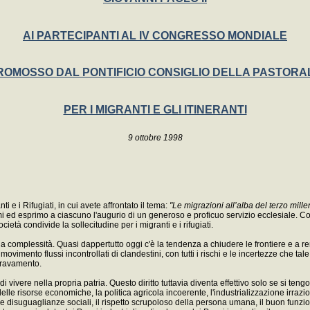
AI PARTECIPANTI AL IV CONGRESSO MONDIALE
ROMOSSO DAL PONTIFICIO CONSIGLIO DELLA PASTORA
PER I MIGRANTI E GLI ITINERANTI
9 ottobre 1998
 e i Rifugiati, in cui avete affrontato il tema:
"Le migrazioni all’alba del terzo mille
d esprimo a ciascuno l'augurio di un generoso e proficuo servizio ecclesiale. Confi
età condivide la sollecitudine per i migranti e i rifugiati.
omplessità. Quasi dappertutto oggi c'è la tendenza a chiudere le frontiere e a render
ovimento flussi incontrollati di clandestini, con tutti i rischi e le incertezze che t
ggravamento.
i vivere nella propria patria. Questo diritto tuttavia diventa effettivo solo se si te
zione delle risorse economiche, la politica agricola incoerente, l'industrializzazione i
disuguaglianze sociali, il rispetto scrupoloso della persona umana, il buon funzio