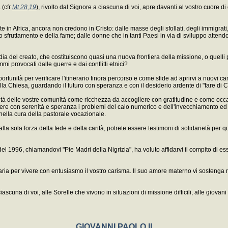
 (cfr
Mt 28,19
), rivolto dal Signore a ciascuna di voi, apre davanti al vostro cuore
e in Africa, ancora non credono in Cristo: dalle masse degli sfollati, degli immigrat
fruttamento e della fame; dalle donne che in tanti Paesi in via di sviluppo attendon
a del creato, che costituiscono quasi una nuova frontiera della missione, o quelli p
mi provocati dalle guerre e dai conflitti etnici?
rtunità per verificare l'itinerario finora percorso e come sfide ad aprirvi a nuovi 
a Chiesa, guardando il futuro con speranza e con il desiderio ardente di "fare di C
lità delle vostre comunità come ricchezza da accogliere con gratitudine e come occasi
vere con serenità e speranza i problemi del calo numerico e dell'invecchiamento e
nella cura della pastorale vocazionale.
dalla sola forza della fede e della carità, potrete essere testimoni di solidarietà per
el 1996, chiamandovi "Pie Madri della Nigrizia", ha voluto affidarvi il compito di ess
ia per vivere con entusiasmo il vostro carisma. Il suo amore materno vi sostenga nel
scuna di voi, alle Sorelle che vivono in situazioni di missione difficili, alle giov
GIOVANNI PAOLO II