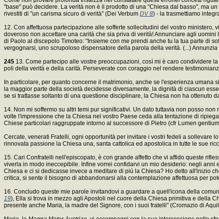
"base" può decidere. La verità non è il prodotto di una "Chiesa dal basso", ma un d
rivestiti di "un carisma sicuro di verità" (Dei Verbum
DV 8
) - la trasmettiamo inte
12. Con affettuosa partecipazione alle sofferte sollecitudini del vostro ministero, vi 
doveroso non accettare una carità che sia priva di verità! Annunciare agli uomini la
di Paolo al discepolo Timoteo: "Insieme con me prendi anche tu la tua parte di so
vergognarsi, uno scrupoloso dispensatore della parola della verità. (...) Annunzi
245
13. Come partecipo alle vostre preoccupazioni, così mi è caro condividere la vo
poli della verità e della carità. Perseverate con coraggio nel rendere testimonian
In particolare, per quanto concerne il matrimonio, anche se l'esperienza umana si 
la maggior parte della società decidesse diversamente, la dignità di ciascun ess
se si trattasse soltanto di una questione disciplinare, la Chiesa non ha ottenuto da
14. Non mi soffermo su altri temi pur significativi. Un dato tuttavia non posso non 
volte l'impressione che la Chiesa nel vostro Paese ceda alla tentazione di ripieg
Chiese particolari raggruppate intorno al successore di Pietro (cfr Lumen gentiu
Cercate, venerati Fratelli, ogni opportunità per invitare i vostri fedeli a sollevare
rinnovata passione la Chiesa una, santa cattolica ed apostolica in tutte le sue ri
15. Cari Confratelli nell'episcopato, è con grande affetto che vi affido queste ri
viverla in modo ineccepibile. Infine vorrei confidarvi un mio desiderio: negli ann
Chiesa e ci si dedicasse invece a meditare di più la Chiesa? Ho detto all'inizio ch
critica, si sente il bisogno di abbandonarsi alla contemplazione affettuosa per p
16. Concludo queste mie parole invitandovi a guardare a quell'icona della comuni
19
), Ella si trova in mezzo agli Apostoli nel cuore della Chiesa primitiva e della C
presente anche Maria, la madre del Signore, con i suoi fratelli" (Cromazio di Aqui
Maria, la
Magna Mater Austriae,
vi accompagni con la sua intercessione nello sfor