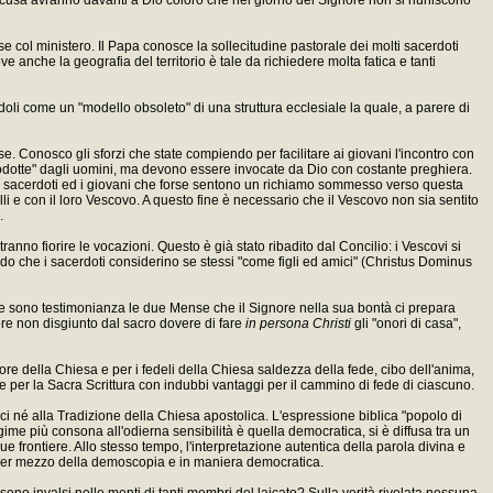
sse col ministero. Il Papa conosce la sollecitudine pastorale dei molti sacerdoti
ve anche la geografia del territorio è tale da richiedere molta fatica e tanti
oli come un "modello obsoleto" di una struttura ecclesiale la quale, a parere di
. Conosco gli sforzi che state compiendo per facilitare ai giovani l'incontro con
rodotte" dagli uomini, ma devono essere invocate da Dio con costante preghiera.
ono sacerdoti ed i giovani che forse sentono un richiamo sommesso verso questa
elli e con il loro Vescovo. A questo fine è necessario che il Vescovo non sia sentito
.
no fiorire le vocazioni. Questo è già stato ribadito dal Concilio: i Vescovi si
o che i sacerdoti considerino se stessi "come figli ed amici" (Christus Dominus
. Ne sono testimonianza le due Mense che il Signore nella sua bontà ci prepara
nore non disgiunto dal sacro dovere di fare
in persona Christi
gli "onori di casa",
ore della Chiesa e per i fedeli della Chiesa saldezza della fede, cibo dell'anima,
e per la Sacra Scrittura con indubbi vantaggi per il cammino di fede di ciascuno.
i né alla Tradizione della Chiesa apostolica. L'espressione biblica "popolo di
gime più consona all'odierna sensibilità è quella democratica, si è diffusa tra un
e frontiere. Allo stesso tempo, l'interpretazione autentica della parola divina e
ata per mezzo della demoscopia e in maniera democratica.
sono invalsi nelle menti di tanti membri del laicato? Sulla verità rivelata nessuna