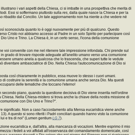
lustrano i vari aspetti della Chiesa, ci si imbatte in una prospettiva che merita di
etodi. Essi si soffermano piuttosto sulla
res
, dalla quale nasce la Chiesa e per la
esso ribadito dal Concilio. Un tale aggiornamento non ha niente a che vedere né
a così sconosciuta quanto lo è oggi nuovamente per più di qualcuno. Questo
raverso Cristo noi abbiamo accesso al Padre in un solo Spirito per partecipare così
 Dio Uno e Trino. La Chiesa è, in un certo senso, l'icona della comunione
 che voi convenite con me nel ritenere tale impressione infondata. Chi prende sul
 in grado di trovare risposte adeguate all'anelito umano verso una comunione
 l'essere umano anela a qualcosa che lo trascenda, che superi tutte le vedute
uò diventare ambasciatrice di Dio. Nella Chiesa l'autocomunicazione di Dio si
roposta così chiaramente in pubblico, essa muove lo stesso i cuori umani.
rio di costruire la serenità e la comunione umana anche senza Dio. Ma questi
occuparsi delle tematiche che toccano l'eterno!
n secondo piano, quando la questione decisiva di Dio viene inserita nell'ordine
lla Chiesa. Nella Chiesa-mistero si trova anche la chiave della nostra missione di
a comunione con Dio Uno e Trino?".
lare significato. Non a caso l'accostamento alla Mensa eucaristica viene anche
, 13). A questo si sono riferiti i Padri conciliari quando hanno visto la comunione
lui e tra di noi" (Lumen gentium
LG 7
).
ione eucaristica e, dall'altra, alla mancanza di vocazioni. Mentre esprimo il mio
ermezza i fedeli a voi affidati all'osservanza del comandamento domenicale, così
e scusa avranno davanti a Dio coloro che nel giorno del Signore non si riuniscono