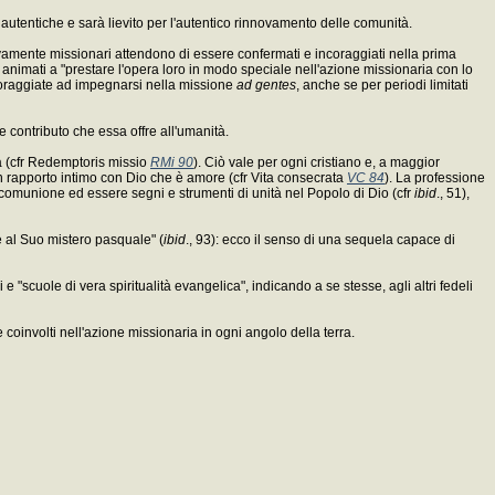
autentiche e sarà lievito per l'autentico rinnovamento delle comunità.
usivamente missionari attendono di essere confermati e incoraggiati nella prima
ere animati a "prestare l'opera loro in modo speciale nell'azione missionaria con lo
ncoraggiate ad impegnarsi nella missione
ad gentes
, anche se per periodi limitati
e contributo che essa offre all'umanità.
tà (cfr Redemptoris missio
RMi 90
). Ciò vale per ogni cristiano e, a maggior
 un rapporto intimo con Dio che è amore (cfr Vita consecrata
VC 84
). La professione
la comunione ed essere segni e strumenti di unità nel Popolo di Dio (cfr
ibid
., 51),
e al Suo mistero pasquale" (
ibid
., 93): ecco il senso di una sequela capace di
cuole di vera spiritualità evangelica", indicando a se stesse, agli altri fedeli
 coinvolti nell'azione missionaria in ogni angolo della terra.