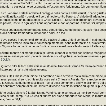
ono che viene "dall'alto", da Dio. La verità non è una creazione umana, ma è dono del
gralmente, la custodiamo gelosamente e l'esponiamo fedelmente (cfr Lumen gentiu
dico: venerati Fratelli, abbiate il coraggio della carità e della verità! E' certo giusto
 verità nella carità - questo è il vero rimedio contro l'errore. Vi chiedo di adempiere
fferenze, come un buon soldato di Cristo Gesù. (...) Sforzati di presentarti davan
a la parola, insisti in ogni occasione opportuna e non opportuna, ammonisci, rimprov
stra soddisfazione per quanto siete venuti realizzando nella Chiesa e nella società a
za alla dottrina tramandata, rimanendo saldi in essa.
trova spesso impotente di fronte allo sfascio di tante unioni coniugali, il matrimon
ere umano rimane inviolabile dal concepimento nel seno materno fino al suo termine
l Signore l'autorità di conferire l'ordinazione sacerdotale alle donne (cfr Lettera ap
rilevare: mentre nel mondo l'unità di uomini e popoli è sentita con sempre maggiore int
arsi su se stessa per occuparsi di questioni sociologiche invece di entusiasmarsi p
m
LG 23
).
 lo sguardo oltre le torri delle chiese austriache. Proprio il Grande Giubileo dell'ann
cchezze, per amarla più intensamente.
flessioni sulla Chiesa-comunione. Si potrebbe dire e scrivere molto sulla comunione,
i e mesi passati si sono scritte molte cose sulla Chiesa in Austria. Non sarebbe for
e la Chiesa-comunione costituisce l'icona della comunione che vi è all'interno della 
oter penetrare sempre di più nel mistero divino: è questo lo sfondo sul quale si pu
one ecclesiale che è la Santissima Vergine, tanto venerata da molti dei vostri con
hiesa di tutti i tempi: "La Chiesa si riuniva nel piano superiore con Maria, la madre d
leia,
Sermo
30,1).
zo di adempiere il vostro ministero, sorretti da un sereno e coraggioso
sentire cum