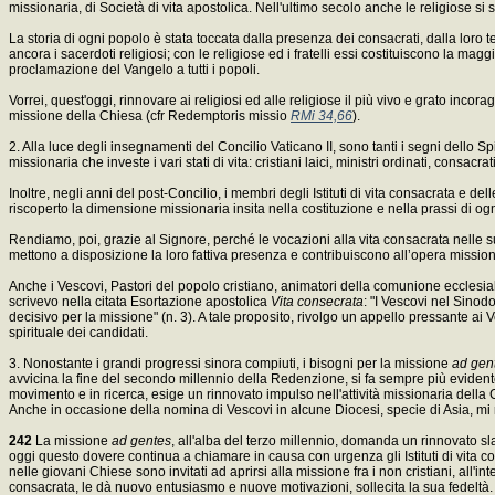
missionaria, di Società di vita apostolica. Nell'ultimo secolo anche le religiose s
La storia di ogni popolo è stata toccata dalla presenza dei consacrati, dalla loro te
ancora i sacerdoti religiosi; con le religiose ed i fratelli essi costituiscono la 
proclamazione del Vangelo a tutti i popoli.
Vorrei, quest'oggi, rinnovare ai religiosi ed alle religiose il più vivo e grato inco
missione della Chiesa (cfr Redemptoris missio
RMi 34,66
).
2. Alla luce degli insegnamenti del Concilio Vaticano II, sono tanti i segni dello
missionaria che investe i vari stati di vita: cristiani laici, ministri ordinati, co
Inoltre, negli anni del post-Concilio, i membri degli Istituti di vita consacrata e
riscoperto la dimensione missionaria insita nella costituzione e nella prassi di og
Rendiamo, poi, grazie al Signore, perché le vocazioni alla vita consacrata nelle s
mettono a disposizione la loro fattiva presenza e contribuiscono all’opera mission
Anche i Vescovi, Pastori del popolo cristiano, animatori della comunione ecclesial
scrivevo nella citata Esortazione apostolica
Vita consecrata
: "I Vescovi nel Sinod
decisivo per la missione" (n. 3). A tale proposito, rivolgo un appello pressante ai V
spirituale dei candidati.
3. Nonostante i grandi progressi sinora compiuti, i bisogni per la missione
ad gen
avvicina la fine del secondo millennio della Redenzione, si fa sempre più evident
movimento e in ricerca, esige un rinnovato impulso nell'attività missionaria della Chi
Anche in occasione della nomina di Vescovi in alcune Diocesi, specie di Asia, mi 
242
La missione
ad gentes
, all'alba del terzo millennio, domanda un rinnovato sl
oggi questo dovere continua a chiamare in causa con urgenza gli Istituti di vita co
nelle giovani Chiese sono invitati ad aprirsi alla missione fra i non cristiani, all'i
consacrata, le dà nuovo entusiasmo e nuove motivazioni, sollecita la sua fedeltà. D