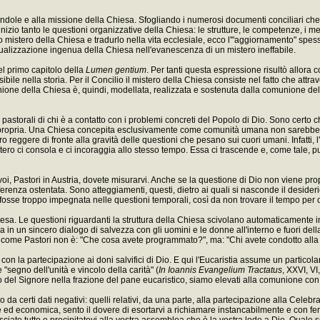
indole e alla missione della Chiesa. Sfogliando i numerosi documenti conciliari che il
'inizio tanto le questioni organizzative della Chiesa: le strutture, le competenze, i m
to mistero della Chiesa e tradurlo nella vita ecclesiale, ecco l'"aggiornamento" sp
ualizzazione ingenua della Chiesa nell'evanescenza di un mistero ineffabile.
el primo capitolo della
Lumen gentium
. Per tanti questa espressione risultò allor
sibile nella storia. Per il Concilio il mistero della Chiesa consiste nel fatto che att
ione della Chiesa è, quindi, modellata, realizzata e sostenuta dalla comunione del
i pastorali di chi è a contatto con i problemi concreti del Popolo di Dio. Sono certo
rtù propria. Una Chiesa concepita esclusivamente come comunità umana non sarebbe
 reggere di fronte alla gravità delle questioni che pesano sui cuori umani. Infatti,
o ci consola e ci incoraggia allo stesso tempo. Essa ci trascende e, come tale, p
i voi, Pastori in Austria, dovete misurarvi. Anche se la questione di Dio non viene p
erenza ostentata. Sono atteggiamenti, questi, dietro ai quali si nasconde il deside
 fosse troppo impegnata nelle questioni temporali, così da non trovare il tempo per 
sa. Le questioni riguardanti la struttura della Chiesa scivolano automaticamente i
za in un sincero dialogo di salvezza con gli uomini e le donne all'interno e fuori de
ta come Pastori non è: "Che cosa avete programmato?", ma: "Chi avete condotto all
on la partecipazione ai doni salvifici di Dio. E qui l'Eucaristia assume un partico
segno dell'unità e vincolo della carità" (
In Ioannis
Evangelium Tractatus
, XXVI, VI
 del Signore nella frazione del pane eucaristico, siamo elevati alla comunione con 
erti dati negativi: quelli relativi, da una parte, alla partecipazione alla Celebraz
le ed economica, sento il dovere di esortarvi a richiamare instancabilmente e con f
lasciate tutto e precipitatevi alla vostra assemblea che è la vostra lode a Dio. Qual