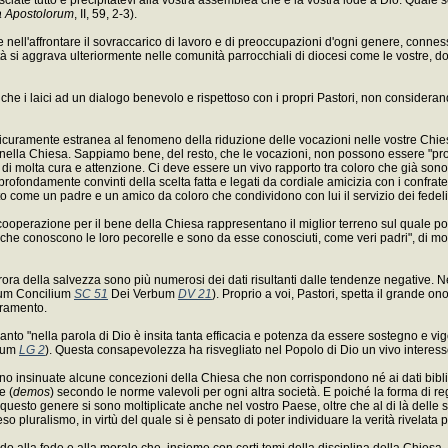
a Apostolorum
, II, 59, 2-3).
nime nell'affrontare il sovraccarico di lavoro e di preoccupazioni d'ogni genere, conne
oltà si aggrava ulteriormente nelle comunità parrocchiali di diocesi come le vostre, do
he i laici ad un dialogo benevolo e rispettoso con i propri Pastori, non considerand
icuramente estranea al fenomeno della riduzione delle vocazioni nelle vostre Chiese
lo nella Chiesa. Sappiamo bene, del resto, che le vocazioni, non possono essere "p
o di molta cura e attenzione. Ci deve essere un vivo rapporto tra coloro che già s
 profondamente convinti della scelta fatta e legati da cordiale amicizia con i confrat
o come un padre e un amico da coloro che condividono con lui il servizio dei fedeli
operazione per il bene della Chiesa rappresentano il miglior terreno sul quale potran
che conoscono le loro pecorelle e sono da esse conosciuti, come veri padri", di mod
'aurora della salvezza sono più numerosi dei dati risultanti dalle tendenze negative
ctum Concilium
SC 51
Dei Verbum
DV 21
). Proprio a voi, Pastori, spetta il grande o
cramento.
anto "nella parola di Dio è insita tanta efficacia e potenza da essere sostegno e vig
tium
LG 2
). Questa consapevolezza ha risvegliato nel Popolo di Dio un vivo interess
no insinuate alcune concezioni della Chiesa che non corrispondono né ai dati biblic
e (
demos
) secondo le norme valevoli per ogni altra società. E poiché la forma di re
questo genere si sono moltiplicate anche nel vostro Paese, oltre che al di là delle su
eso pluralismo, in virtù del quale si è pensato di poter individuare la verità rivel
 alla fede e alla morale che, insieme con certi temi della disciplina della Chiesa, 