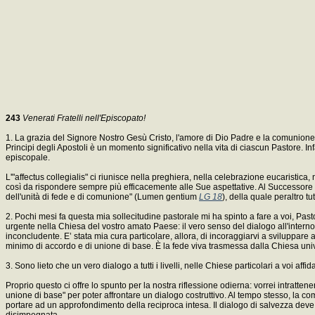
243
Venerati Fratelli nell'Episcopato!
1. La grazia del Signore Nostro Gesù Cristo, l'amore di Dio Padre e la comunione de
Principi degli Apostoli è un momento significativo nella vita di ciascun Pastore. In
episcopale.
L'"affectus collegialis" ci riunisce nella preghiera, nella celebrazione eucaristica,
così da rispondere sempre più efficacemente alle Sue aspettative. Al Successore di P
dell'unità di fede e di comunione" (Lumen gentium
LG 18
), della quale peraltro t
2. Pochi mesi fa questa mia sollecitudine pastorale mi ha spinto a fare a voi, Pasto
urgente nella Chiesa del vostro amato Paese: il vero senso del dialogo all'interno
inconcludente. E’ stata mia cura particolare, allora, di incoraggiarvi a sviluppare 
minimo di accordo e di unione di base. È la fede viva trasmessa dalla Chiesa unive
3. Sono lieto che un vero dialogo a tutti i livelli, nelle Chiese particolari a voi aff
Proprio questo ci offre lo spunto per la nostra riflessione odierna: vorrei intratt
unione di base" per poter affrontare un dialogo costruttivo. Al tempo stesso, la co
portare ad un approfondimento della reciproca intesa. Il dialogo di salvezza deve 
disimpegnata.