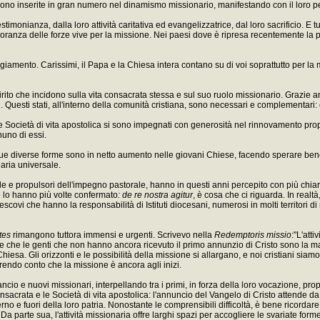
i sono inserite in gran numero nel dinamismo missionario, manifestando con il loro p
stimonianza, dalla loro attività caritativa ed evangelizzatrice, dal loro sacrificio. E 
maggioranza delle forze vive per la missione. Nei paesi dove è ripresa recentemente la
raggiamento. Carissimi, il Papa e la Chiesa intera contano su di voi soprattutto per l
 Spirito che incidono sulla vita consacrata stessa e sul suo ruolo missionario. Grazi
nsacrati. Questi stati, all'interno della comunità cristiana, sono necessari e compleme
 delle Società di vita apostolica si sono impegnati con generosità nel rinnovamento p
nuno di essi.
ue diverse forme sono in netto aumento nelle giovani Chiese, facendo sperare bene per
aria universale.
e e propulsori dell'impegno pastorale, hanno in questi anni percepito con più chiare
o lo hanno più volte confermato
: de re nostra agitur
, è cosa che ci riguarda. In real
escovi che hanno la responsabilità di Istituti diocesani, numerosi in molti territori d
tes
rimangono tuttora immensi e urgenti. Scrivevo nella
Redemptoris missio
:"L'att
e che le genti che non hanno ancora ricevuto il primo annunzio di Cristo sono la ma
esa. Gli orizzonti e le possibilità della missione si allargano, e noi cristiani siamo so
rendo conto che la missione è ancora agli inizi.
ancio e nuovi missionari, interpellando tra i primi, in forza della loro vocazione, p
nsacrata e le Società di vita apostolica: l'annuncio del Vangelo di Cristo attende da
nterno e fuori della loro patria. Nonostante le comprensibili difficoltà, è bene ricorda
a parte sua, l'attività missionaria offre larghi spazi per accogliere le svariate form