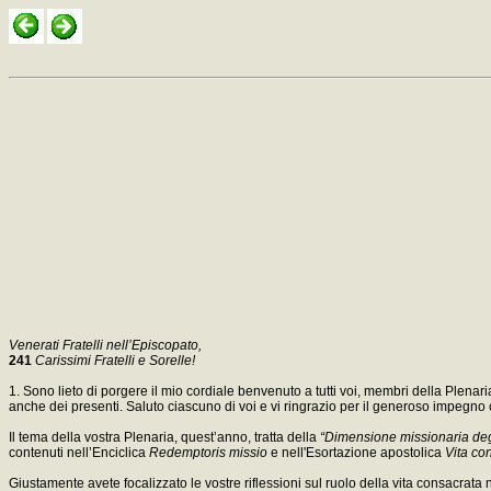
Venerati Fratelli nell’Episcopato,
241
Carissimi Fratelli e Sorelle!
1. Sono lieto di porgere il mio cordiale benvenuto a tutti voi, membri della Plenar
anche dei presenti. Saluto ciascuno di voi e vi ringrazio per il generoso impegno
Il tema della vostra Plenaria, quest’anno, tratta della
“Dimensione missionaria degli 
contenuti nell’Enciclica
Redemptoris missio
e nell'Esortazione apostolica
Vita co
Giustamente avete focalizzato le vostre riflessioni sul ruolo della vita consacrata