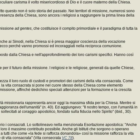
eculiare carisma il volto misericordioso di Dio e il cuore materno della Chiesa.
tutto questo non è solo storia del passato. Nei territori di missione, numerosi sono
 presenza della Chiesa, sono ancora i religiosi a raggiungere la prima linea della
a missione
ad gentes
, che costituisce il compito primordiale e il paradigma di tutta la
e anche ai Sinodi, nella Chiesa si è presa maggior coscienza della vocazione
ntari: ecco perché vanno promossi ed incoraggiati nella reciproca comunione.
roposto dalla Chiesa e nell'approfondimento dei loro carismi specifici. Hanno così
 il futuro della missione. I religiosi e le religiose, generati da quelle Chiese,
zza il loro ruolo di custodi e promotori dei carismi della vita consacrata. Come
tà, la vita consacrata si pone nel cuore stesso della Chiesa come elemento
i missione, affinché dedichino speciali attenzioni per la formazione e la crescita
ività missionaria rappresenta ancor oggi la massima sfida per la Chiesa. Mentre si
ggioranza dell'umanità" (n. 40). Ed aggiungevo: "Il nostro tempo, con l'umanità in
llecitati al coraggio apostolico, fondato sulla fiducia nello Spirito" (ibid., 30).
roprio i consacrati. Lo sottolineavo nella menzionata Esortazione apostolica: "Anche
 loro il massimo contributo possibile. Anche gli Istituti che sorgono o operano
re a tutti che come «la fede si rafforza donandola» così la missione rafforza la vita
e di vita consacrata" (Vita consecrata
VC 78
).