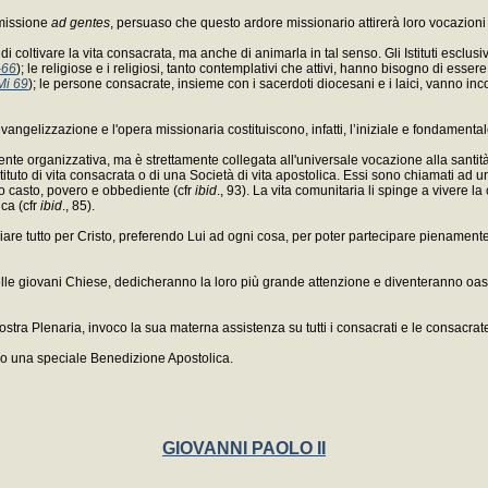
 missione
ad gentes
, persuaso che questo ardore missionario attirerà loro vocazioni 
 di coltivare la vita consacrata, ma anche di animarla in tal senso. Gli Istituti escl
-66
); le religiose e i religiosi, tanto contemplativi che attivi, hanno bisogno di ess
i 69
); le persone consacrate, insieme con i sacerdoti diocesani e i laici, vanno i
vangelizzazione e l'opera missionaria costituiscono, infatti, l’iniziale e fondamental
ente organizzativa, ma è strettamente collegata all'universale vocazione alla santi
Istituto di vita consacrata o di una Società di vita apostolica. Essi sono chiamati ad
o casto, povero e obbediente (cfr
ibid
., 93). La vita comunitaria li spinge a vivere 
ica (cfr
ibid
., 85).
sciare tutto per Cristo, preferendo Lui ad ogni cosa, per poter partecipare pienament
 giovani Chiese, dedicheranno la loro più grande attenzione e diventeranno oasi e "s
stra Plenaria, invoco la sua materna assistenza su tutti i consacrati e le consacrate
loro una speciale Benedizione Apostolica.
GIOVANNI PAOLO II