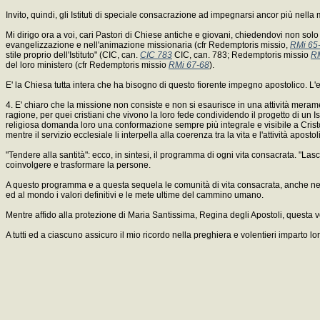
Invito, quindi, gli Istituti di speciale consacrazione ad impegnarsi ancor più nella
Mi dirigo ora a voi, cari Pastori di Chiese antiche e giovani, chiedendovi non solo
evangelizzazione e nell'animazione missionaria (cfr Redemptoris missio,
RMi 65
stile proprio dell'Istituto" (CIC, can.
CIC 783
CIC, can. 783; Redemptoris missio
RM
del loro ministero (cfr Redemptoris missio
RMi 67-68
).
E' la Chiesa tutta intera che ha bisogno di questo fiorente impegno apostolico. L'e
4. E' chiaro che la missione non consiste e non si esaurisce in una attività meram
ragione, per quei cristiani che vivono la loro fede condividendo il progetto di un 
religiosa domanda loro una conformazione sempre più integrale e visibile a Crist
mentre il servizio ecclesiale li interpella alla coerenza tra la vita e l'attività apostol
"Tendere alla santità": ecco, in sintesi, il programma di ogni vita consacrata. "La
coinvolgere e trasformare la persone.
A questo programma e a questa sequela le comunità di vita consacrata, anche nelle
ed al mondo i valori definitivi e le mete ultime del cammino umano.
Mentre affido alla protezione di Maria Santissima, Regina degli Apostoli, questa vo
A tutti ed a ciascuno assicuro il mio ricordo nella preghiera e volentieri imparto 