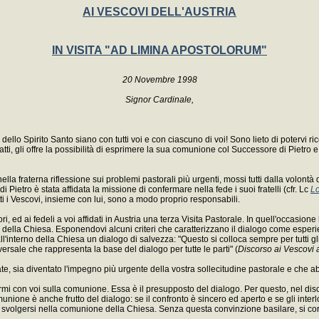
AI VESCOVI DELL'AUSTRIA
IN VISITA "AD LIMINA APOSTOLORUM"
20 Novembre 1998
Signor Cardinale,
llo Spirito Santo siano con tutti voi e con ciascuno di voi! Sono lieto di potervi ri
fatti, gli offre la possibilità di esprimere la sua comunione col Successore di Pietro 
 nella fraterna riflessione sui problemi pastorali più urgenti, mossi tutti dalla volont
ietro è stata affidata la missione di confermare nella fede i suoi fratelli (cfr. Lc
Lc
utti i Vescovi, insieme con lui, sono a modo proprio responsabili.
ri, ed ai fedeli a voi affidati in Austria una terza Visita Pastorale. In quell'occas
 della Chiesa. Esponendovi alcuni criteri che caratterizzano il dialogo come esperie
all'interno della Chiesa un dialogo di salvezza: "Questo si colloca sempre per tutti gl
rsale che rappresenta la base del dialogo per tutte le parti" (
Discorso ai Vescovi 
idate, sia diventato l'impegno più urgente della vostra sollecitudine pastorale e che abb
enermi con voi sulla comunione. Essa è il presupposto del dialogo. Per questo, nel di
munione è anche frutto del dialogo: se il confronto è sincero ed aperto e se gli inte
svolgersi nella comunione della Chiesa. Senza questa convinzione basilare, si corre