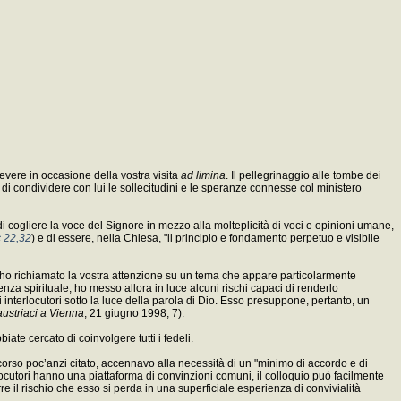
cevere in occasione della vostra visita
ad limina
. Il pellegrinaggio alle tombe dei
e di condividere con lui le sollecitudini e le speranze connesse col ministero
à di cogliere la voce del Signore in mezzo alla molteplicità di voci e opinioni umane,
 22,32
) e di essere, nella Chiesa, "il principio e fondamento perpetuo e visibile
ione ho richiamato la vostra attenzione su un tema che appare particolarmente
nza spirituale, ho messo allora in luce alcuni rischi capaci di renderlo
i interlocutori sotto la luce della parola di Dio. Esso presuppone, pertanto, un
austriaci a Vienna
, 21 giugno 1998, 7).
iate cercato di coinvolgere tutti i fedeli.
scorso poc’anzi citato, accennavo alla necessità di un "minimo di accordo e di
rlocutori hanno una piattaforma di convinzioni comuni, il colloquio può facilmente
 il rischio che esso si perda in una superficiale esperienza di convivialità