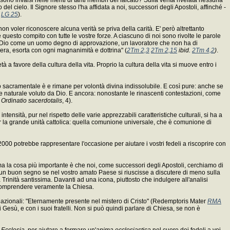
 cielo. Il Signore stesso l'ha affidata a noi, successori degli Apostoli, affinché -
m
LG 25
).
 non voler riconoscere alcuna verità se priva della carità. E' però altrettanto
 questo compito con tutte le vostre forze. A ciascuno di noi sono rivolte le parole
ti a Dio come un uomo degno di approvazione, un lavoratore che non ha di
era, esorta con ogni magnanimità e dottrina" (
2Tm 2,3
2Tm 2,15
ibid.
2Tm 4,2
)
.
 favore della cultura della vita. Proprio la cultura della vita si muove entro i
io sacramentale è e rimane per volontà divina indissolubile. E così pure: anche se
 naturale voluto da Dio. E ancora: nonostante le rinascenti contestazioni, come
.
Ordinatio sacerdotalis
, 4).
ensità, pur nel rispetto delle varie apprezzabili caratteristiche culturali, si ha a
er la grande unità cattolica: quella comunione universale, che è comunione di
o 2000 potrebbe rappresentare l'occasione per aiutare i vostri fedeli a riscoprire con
 ma la cosa più importante è che noi, come successori degli Apostoli, cerchiamo di
se un buon segno se nel vostro amato Paese si riuscisse a discutere di meno sulla
Trinità santissima. Davanti ad una icona, piuttosto che indulgere all'analisi
ò comprendere veramente la Chiesa.
nazionali: "Eternamente presente nel mistero di Cristo" (Redemptoris Mater
RMA
i Gesù, e con i suoi fratelli. Non si può quindi parlare di Chiesa, se non è
 Ecclesia,
per aiutare a formare un'
anima ecclesiastica
nel cuore dei fedeli a voi