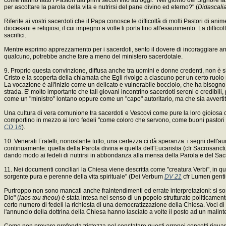
per ascoltare la parola della vita e nutrirsi del pane divino ed eterno?" (
Didascali
Riferite ai vostri sacerdoti che il Papa conosce le difficoltà di molti Pastori di a
diocesani e religiosi, il cui impegno a volte li porta fino all'esaurimento. La diffic
sacrifici.
Mentre esprimo apprezzamento per i sacerdoti, sento il dovere di incoraggiare anc
qualcuno, potrebbe anche fare a meno del ministero sacerdotale.
9. Proprio questa convinzione, diffusa anche tra uomini e donne credenti, non è s
Cristo e la scoperta della chiamata che Egli rivolge a ciascuno per un certo ruo
La vocazione è all'inizio come un delicato e vulnerabile bocciolo, che ha bisogn
strada. E' molto importante che tali giovani incontrino sacerdoti sereni e credibili,
come un "ministro" lontano oppure come un "capo" autoritario, ma che sia avvertit
Una cultura di vera comunione tra sacerdoti e Vescovi come pure la loro gioiosa co
comportino in mezzo ai loro fedeli "come coloro che servono, come buoni pastori 
CD 16
).
10. Venerati Fratelli, nonostante tutto, una certezza ci dà speranza: i segni dell
continuamente: quella della Parola divina e quella dell'Eucaristia (cfr Sacrosan
dando modo ai fedeli di nutrirsi in abbondanza alla mensa della Parola e del Sa
11. Nei documenti conciliari la Chiesa viene descritta come "creatura Verbi", in qu
sorgente pura e perenne della vita spirituale" (Dei Verbum
DV 21
cfr Lumen gen
Purtroppo non sono mancati anche fraintendimenti ed errate interpretazioni: si so
Dio" (
laos tou theou
) è stata intesa nel senso di un popolo strutturato politicament
certo numero di fedeli la richiesta di una democratizzazione della Chiesa. Voci di 
l'annuncio della dottrina della Chiesa hanno lasciato a volte il posto ad un malint
Come non provare profonda tristezza nel constatare questi erronei concetti riguardo