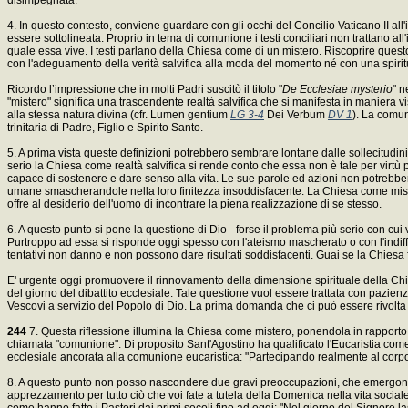
4. In questo contesto, conviene guardare con gli occhi del Concilio Vaticano II all'
essere sottolineata. Proprio in tema di comunione i testi conciliari non trattano all
quale essa vive. I testi parlano della Chiesa come di un mistero. Riscoprire ques
con l'adeguamento della verità salvifica alla moda del momento né con una spirit
Ricordo l’impressione che in molti Padri suscitò il titolo "
De Ecclesiae mysterio
" n
"mistero" significa una trascendente realtà salvifica che si manifesta in maniera vi
alla stessa natura divina (cfr. Lumen gentium
LG 3-4
Dei Verbum
DV 1
). La comun
trinitaria di Padre, Figlio e Spirito Santo.
5. A prima vista queste definizioni potrebbero sembrare lontane dalle sollecitudin
serio la Chiesa come realtà salvifica si rende conto che essa non è tale per vi
capace di sostenere e dare senso alla vita. Le sue parole ed azioni non potrebbero
umane smascherandole nella loro finitezza insoddisfacente. La Chiesa come mister
offre al desiderio dell'uomo di incontrare la piena realizzazione di se stesso.
6. A questo punto si pone la questione di Dio - forse il problema più serio con cu
Purtroppo ad essa si risponde oggi spesso con l'ateismo mascherato o con l'indiff
tentativi non danno e non possono dare risultati soddisfacenti. Guai se la Chiesa
E' urgente oggi promuovere il rinnovamento della dimensione spirituale della Chie
del giorno del dibattito ecclesiale. Tale questione vuol essere trattata con pazien
Vescovi a servizio del Popolo di Dio. La prima domanda che ci può essere rivol
244
7. Questa riflessione illumina la Chiesa come mistero, ponendola in rapporto c
chiamata "comunione". Di proposito Sant'Agostino ha qualificato l'Eucaristia come "
ecclesiale ancorata alla comunione eucaristica: "Partecipando realmente al corpo
8. A questo punto non posso nascondere due gravi preoccupazioni, che emergono da c
apprezzamento per tutto ciò che voi fate a tutela della Domenica nella vita socia
come hanno fatto i Pastori dai primi secoli fino ad oggi: "Nel giorno del Signore 