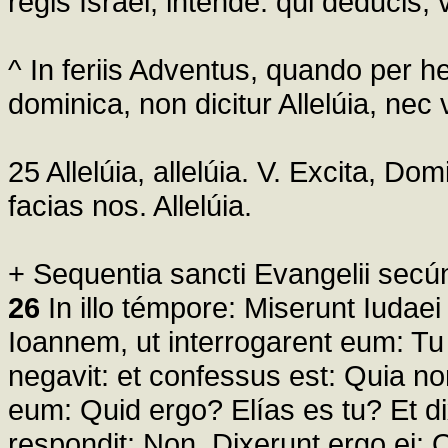
regis Israel, intende: qui deducis,
^ In feriis Adventus, quando per
dominica, non dicitur Allelúia, ne
25 Allelúia, allelúia. V. Excita, Do
facias nos. Allelúia.
+ Sequentia sancti Evangelii secú
26
In illo témpore: Miserunt Iudaei
Ioannem, ut interrogarent eum: Tu
negavit: et confessus est: Quia n
eum: Quid ergo? Elías es tu? Et d
respondit: Non. Dixerunt ergo ei: