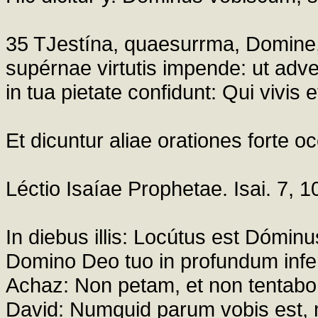
35 TJestína, quaesurrma, Domine, 
supérnae virtutis impende: ut adve
in tua pietate confidunt: Qui vivis
Et dicuntur aliae orationes forte o
Léctio Isaíae Prophetae. Isai. 7, 1
In diebus illis: Locútus est Dómin
Domino Deo tuo in profundum infern
Achaz: Non petam, et non tentabo
David: Numquid parum vobis est, 