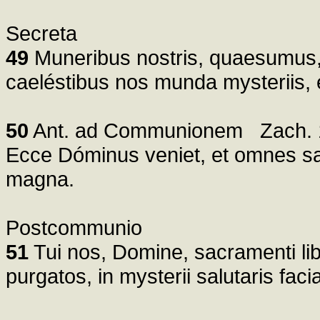
Secreta
49
Muneribus nostris, quaesumus,
caeléstibus nos munda mysteriis,
50
Ant. ad Communionem Zach. 1
Ecce Dóminus veniet, et omnes sanct
magna.
Postcommunio
51
Tui nos, Domine, sacramenti liba
purgatos, in mysterii salutaris fa