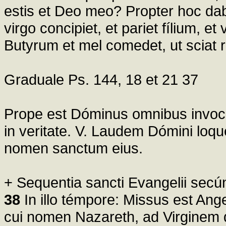
estis et Deo meo? Propter hoc da
virgo concipiet, et pariet fílium,
Butyrum et mel comedet, ut sciat 
Graduale Ps. 144, 18 et 21 37
Prope est Dóminus omnibus invoc
in veritate. V. Laudem Dómini loq
nomen sanctum eius.
+ Sequentia sancti Evangelii se
38
In illo témpore: Missus est Ange
cui nomen Nazareth, ad Virginem 