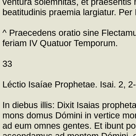
ventura solemnitas, et praeséntis 
beatitudinis praemia largiatur. Pe
^ Praecedens oratio sine Flect
feriam IV Quatuor Temporum.
33
Léctio Isaíae Prophetae. Isai. 2, 2
In diebus illis: Dixit Isaias prophe
mons domus Dómini in vertice monti
ad eum omnes gentes. Et ibunt popul
ascendamus ad montem Dómini, et