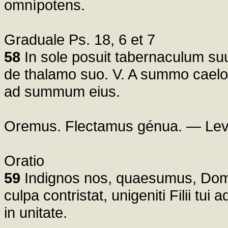
omnípotens.
Graduale Ps. 18, 6 et 7
58
In sole posuit tabernaculum s
de thalamo suo. V. A summo caelo 
ad summum eius.
Oremus. Flectamus génua. — Lev
Oratio
59
Indignos nos, quaesumus, Domin
culpa contristat, unigeniti Filii tui 
in unitate.