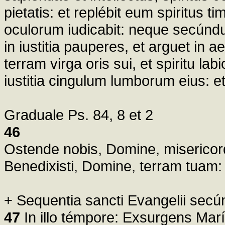
pietatis: et replébit eum spiritus
oculorum iudicabit: neque secúndu
in iustitia pauperes, et arguet in a
terram virga oris sui, et spiritu la
iustitia cingulum lumborum eius: e
Graduale Ps. 84, 8 et 2
46
Ostende nobis, Domine, misericord
Benedixisti, Domine, terram tuam: a
+ Sequentia sancti Evangelii sec
47
In illo témpore: Exsurgens Marí