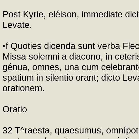
Post Kyrie, eléison, immediate di
Levate.
•f Quoties dicenda sunt verba Fle
Missa solemni a diacono, in ceteri
génua, omnes, una cum celebrante,
spatium in silentio orant; dicto Le
orationem.
Oratio
32 T^raesta, quaesumus, omnípote