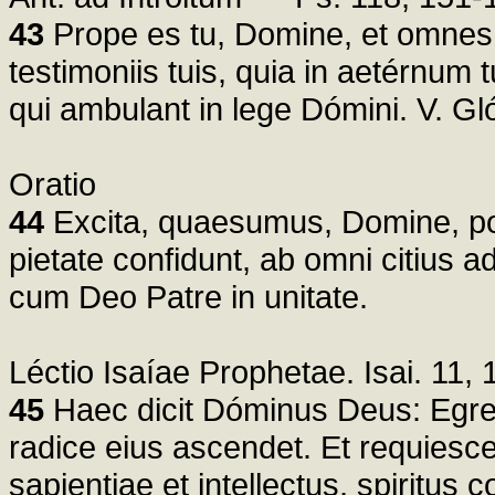
43
Prope es tu, Domine, et omnes v
testimoniis tuis, quia in aetérnum t
qui ambulant in lege Dómini. V. Gló
Oratio
44
Excita, quaesumus, Domine, poté
pietate confidunt, ab omni citius ad
cum Deo Patre in unitate.
Léctio Isaíae Prophetae. Isai. 11, 
45
Haec dicit Dóminus Deus: Egredi
radice eius ascendet. Et requiesce
sapientiae et intellectus, spiritus con