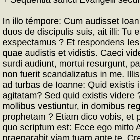
In illo témpore: Cum audisset Ioann
duos de discipulis suis, ait illi: Tu
exspectamus ? Et respondens Iesus,
quae audistis et vidistis. Caeci vi
surdi audiunt, mortui resurgunt, p
non fuerit scandalizatus in me. Ill
ad turbas de Ioanne: Quid existis
agitatam? Sed quid existis videre
mollibus vestiuntur, in domibus re
prophetam ? Etiam dico vobis, et 
quo scriptum est: Ecce ego mitto
praeparabit viam tuam ante te. Cr