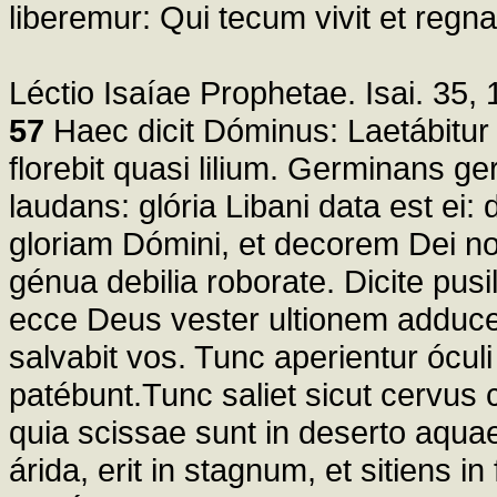
liberemur: Qui tecum vivit et regna
Léctio Isaíae Prophetae. Isai. 35, 
57
Haec dicit Dóminus: Laetábitur de
florebit quasi lilium. Germinans ge
laudans: glória Libani data est ei:
gloriam Dómini, et decorem Dei nos
génua debilia roborate. Dicite pusil
ecce Deus vester ultionem adducet 
salvabit vos. Tunc aperientur ócu
patébunt.Tunc saliet sicut cervus 
quia scissae sunt in deserto aquae,
árida, erit in stagnum, et sitiens 