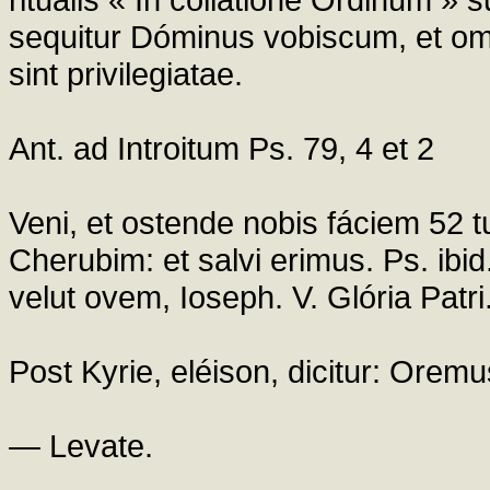
sequitur Dóminus vobiscum, et om
sint privilegiatae.
Ant. ad Introitum Ps. 79, 4 et 2
Veni, et ostende nobis fáciem 52 
Cherubim: et salvi erimus. Ps. ibid.
velut ovem, Ioseph. V. Glória Patri
Post Kyrie, eléison, dicitur: Orem
— Levate.