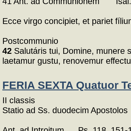
41 Ant. ad Communionem Isai. 
Ecce virgo concipiet, et pariet fí
Postcommunio
42
Salutáris tui, Domine, munere s
laetamur gustu, renovemur effect
FERIA SEXTA Quatuor 
II classis
Statio ad Ss. duodecim Apostolos
Ant. ad Introitum Ps. 118, 151-