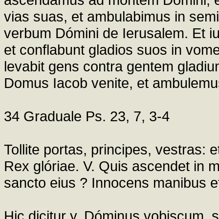
vias suas, et ambulabimus in semiti
verbum Dómini de Ierusalem. Et iu
et conflabunt gladios suos in vome
levabit gens contra gentem gladiu
Domus Iacob venite, et ambulemus 
34 Graduale Ps. 23, 7, 3-4
Tollite portas, principes, vestras: e
Rex glóriae. V. Quis ascendet in m
sancto eius ? Innocens manibus e
Hic dicitur y. Dóminus vobiscum,