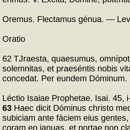
Oremus. Flectamus génua. — Lev
Oratio
62 TJraesta, quaesumus, omnípotens
solemnitas, et praeséntis nobis vi
concedat. Per eundem Dóminum.
Léctio Isaiae Prophetae. Isai. 45, i
63
Haec dicit Dóminus christo meo
subiciam ante fáciem eius gentes,
coram eo ianuas, et portae non cla