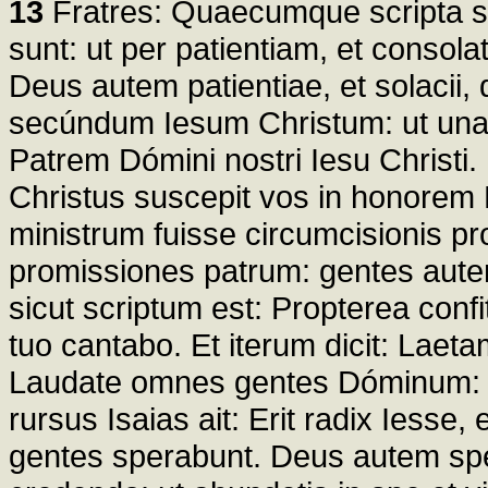
13
Fratres: Quaecumque scripta su
sunt: ut per patientiam, et conso
Deus autem patientiae, et solacii,
secúndum Iesum Christum: ut unan
Patrem Dómini nostri Iesu Christi. 
Christus suscepit vos in honorem
ministrum fuisse circumcisionis p
promissiones patrum: gentes aut
sicut scriptum est: Propterea confi
tuo cantabo. Et iterum dicit: Laeta
Laudate omnes gentes Dóminum: e
rursus Isaias ait: Erit radix Iesse
gentes sperabunt. Deus autem spei