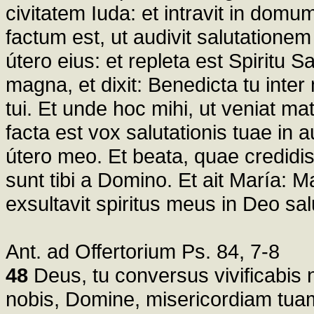
civitatem Iuda: et intravit in domu
factum est, ut audivit salutationem
útero eius: et repleta est Spiritu 
magna, et dixit: Benedicta tu inter
tui. Et unde hoc mihi, ut veniat m
facta est vox salutationis tuae in a
útero meo. Et beata, quae credidis
sunt tibi a Domino. Et ait María:
exsultavit spiritus meus in Deo sal
Ant. ad Offertorium Ps. 84, 7-8
48
Deus, tu conversus vivificabis n
nobis, Domine, misericordiam tuam