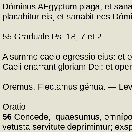
Dóminus AEgyptum plaga, et sanab
placabitur eis, et sanabit eos Dóm
55 Graduale Ps. 18, 7 et 2
A summo caelo egressio eius: et 
Caeli enarrant gloriam Dei: et o
Oremus. Flectamus génua. — Lev
Oratio
56
Concede, quaesumus, omnípoten
vetusta servitute deprímimur; exspec