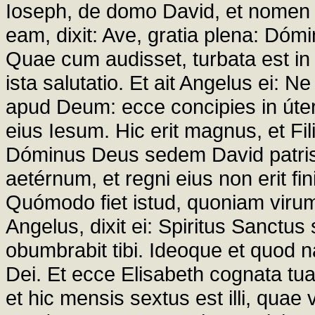
Ioseph, de domo David, et nomen V
eam, dixit: Ave, gratia plena: Dóm
Quae cum audisset, turbata est in 
ista salutatio. Et ait Angelus ei: N
apud Deum: ecce concipies in úter
eius Iesum. Hic erit magnus, et Filiu
Dóminus Deus sedem David patris e
aetérnum, et regni eius non erit fi
Quómodo fiet istud, quoniam vir
Angelus, dixit ei: Spiritus Sanctus s
obumbrabit tibi. Ideoque et quod n
Dei. Et ecce Elisabeth cognata tua,
et hic mensis sextus est illi, quae v