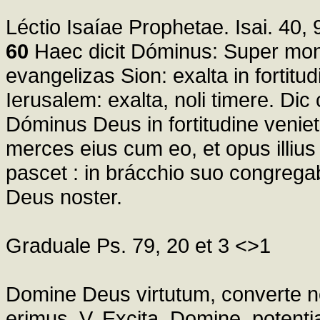
Léctio Isaíae Prophetae. Isai. 40, 
60
Haec dicit Dóminus: Super mon
evangelizas Sion: exalta in fortit
Ierusalem: exalta, noli timere. Dic
Dóminus Deus in fortitudine veniet
merces eius cum eo, et opus illiu
pascet : in brácchio suo congregab
Deus noster.
Graduale Ps. 79, 20 et 3 <>1
Domine Deus virtutum, converte no
erimus. V. Excita, Domine, potenti