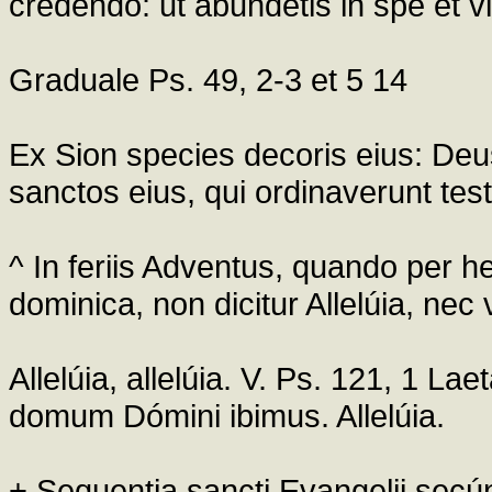
credendo: ut abundetis in spe et vi
Graduale Ps. 49, 2-3 et 5 14
Ex Sion species decoris eius: Deus
sanctos eius, qui ordinaverunt tes
^ In feriis Adventus, quando per
dominica, non dicitur Allelúia, ne
Allelúia, allelúia. V. Ps. 121, 1 La
domum Dómini ibimus. Allelúia.
+ Sequentia sancti Evangelii se