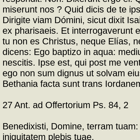
miserunt nos ? Quid dicis de te ips
Dirigite viam Dómini, sicut dixit Is
ex pharisaeis. Et interrogaverunt e
tu non es Christus, neque Elías, 
dicens: Ego baptizo in aqua: medi
nescitis. Ipse est, qui post me ven
ego non sum dignus ut solvam eiu
Bethania facta sunt trans Iordane
27 Ant. ad Offertorium Ps. 84, 2
Benedixisti, Domine, terram tuam: a
iniquitatem plebis tuae.