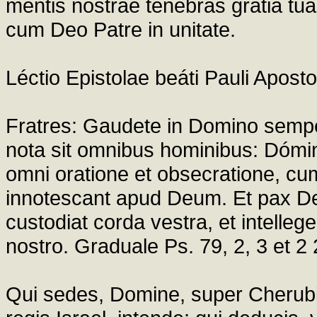
mentis nostrae tenebras gratia tuae 
cum Deo Patre in unitate.
Léctio Epistolae beáti Pauli Aposto
Fratres: Gaudete in Domino semper
nota sit omnibus hominibus: Dóminus 
omni oratione et obsecratione, cum
innotescant apud Deum. Et pax D
custodiat corda vestra, et intelleg
nostro. Graduale Ps. 79, 2, 3 et 2
Qui sedes, Domine, super Cherubim