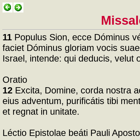
Missal
11
Populus Sion, ecce Dóminus vén
faciet Dóminus gloriam vocis suae i
Israel, intende: qui deducis, velut 
Oratio
12
Excita, Domine, corda nostra ad 
eius adventum, purificátis tibi me
et regnat in unitate.
Léctio Epistolae beáti Pauli Apos