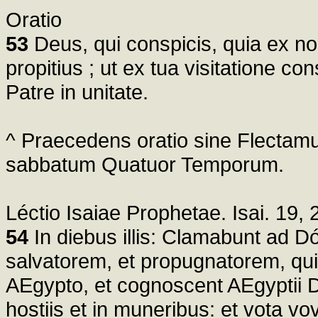
Oratio
53
Deus, qui conspicis, quia ex nos
propitius ; ut ex tua visitatione c
Patre in unitate.
^ Praecedens oratio sine Flect
sabbatum Quatuor Temporum.
Léctio Isaiae Prophetae. Isai. 19, 
54
In diebus illis: Clamabunt ad Dóm
salvatorem, et propugnatorem, qui
AEgypto, et cognoscent AEgyptii Dó
hostiis et in muneribus: et vota vo