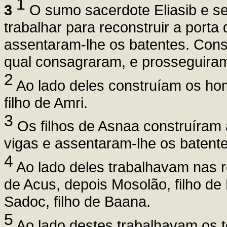
1
3
O sumo sacerdote Eliasib e s
trabalhar para reconstruir a port
assentaram-lhe os batentes. Const
qual consagraram, e prosseguiram
2
Ao lado deles construíam os hom
filho de Amri.
3
Os filhos de Asnaa construíram 
vigas e assentaram-lhe os batent
4
Ao lado deles trabalhavam nas re
de Acus, depois Mosolão, filho de
Sadoc, filho de Baana.
5
Ao lado destes trabalhavam os 