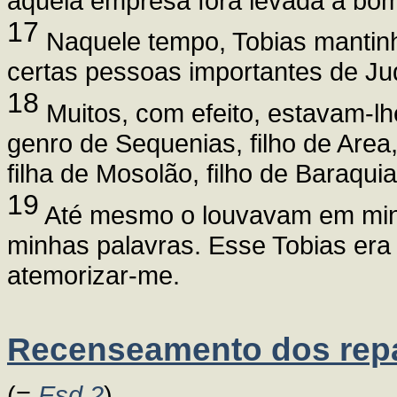
aquela empresa fora levada a bom
17
Naquele tempo, Tobias mantin
certas pessoas importantes de Ju
18
Muitos, com efeito, estavam-lhe
genro de Sequenias, filho de Area
filha de Mosolão, filho de Baraquia
19
Até mesmo o louvavam em minh
minhas palavras. Esse Tobias era
atemorizar-me.
Recenseamento dos repa
(=
Esd 2
)