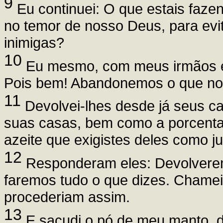
9
Eu continuei: O que estais faze
no temor de nosso Deus, para evi
inimigas?
10
Eu mesmo, com meus irmãos e 
Pois bem! Abandonemos o que n
11
Devolvei-lhes desde já seus ca
suas casas, bem como a porcentag
azeite que exigistes deles como ju
12
Responderam eles: Devolverem
faremos tudo o que dizes. Chamei 
procederiam assim.
13
E sacudi o pó de meu manto, 