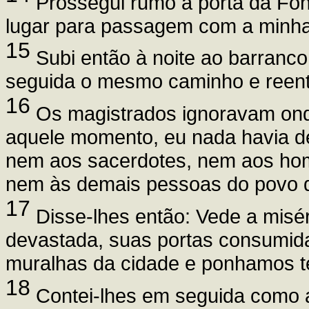
Prossegui rumo à porta da Font
lugar para passagem com a minha
15
Subi então à noite ao barranco
seguida o mesmo caminho e reentr
16
Os magistrados ignoravam onde 
aquele momento, eu nada havia d
nem aos sacerdotes, nem aos hom
nem às demais pessoas do povo q
17
Disse-lhes então: Vede a misé
devastada, suas portas consumida
muralhas da cidade e ponhamos te
18
Contei-lhes em seguida como 