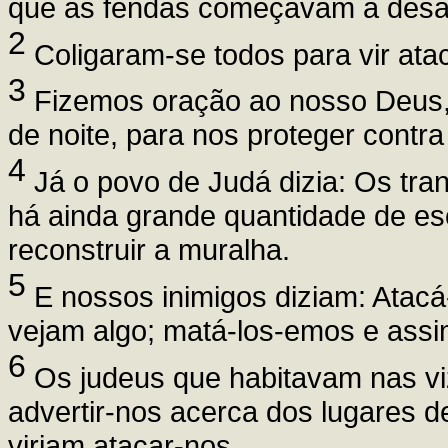
que as fendas começavam a desap
2
Coligaram-se todos para vir ata
3
Fizemos oração ao nosso Deus,
de noite, para nos proteger contra
4
Já o povo de Judá dizia: Os tra
há ainda grande quantidade de e
reconstruir a muralha.
5
E nossos inimigos diziam: Atac
vejam algo; matá-los-emos e assi
6
Os judeus que habitavam nas vi
advertir-nos acerca dos lugares 
viriam atacar-nos.