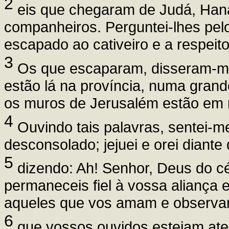
2
eis que chegaram de Judá, Han
companheiros. Perguntei-lhes pelo
escapado ao cativeiro e a respeit
3
Os que escaparam, disseram-me 
estão lá na província, numa grand
os muros de Jerusalém estão em r
4
Ouvindo tais palavras, sentei-me
desconsolado; jejuei e orei diante
5
dizendo: Ah! Senhor, Deus do cé
permaneceis fiel à vossa aliança 
aqueles que vos amam e observ
6
que vossos ouvidos estejam ate