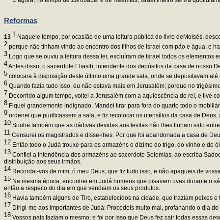
Reformas
1
13
Naquele tempo, por ocasião de uma leitura pública do livro deMoisés, desc
2
porque não tinham vindo ao encontro dos filhos de Israel com pão e água, e 
3
Logo que se ouviu a leitura dessa lei, excluíram de Israel todos os elementos e
4
Antes disso, o sacerdote Eliasib, intendente dos depósitos da casa de nosso De
5
colocara à disposição deste último uma grande sala, onde se depositavam até entã
6
Quando fazia tudo isso, eu não estava mais em Jerusalém; porque no trigésimo s
7
Decorrido algum tempo, voltei a Jerusalém com a aquiescência do rei, e tive c
8
Fiquei grandemente indignado. Mandei tirar para fora do quarto todo o mobiliár
9
ordenei que purificassem a sala, e fiz recolocar os utensílios da casa de Deus,
10
Soube também que as dádivas devidas aos levitas não lhes tinham sido entregu
11
Censurei os magistrados e disse-lhes: Por que foi abandonada a casa de Deus?
12
Então todo o Judá trouxe para os armazéns o dízimo do trigo, do vinho e do ó
13
Confiei a intendência dos armazéns ao sacerdote Selemias, ao escriba Sadoc, 
distribuição aos seus irmãos.
14
Recordai-vos de mim, ó meu Deus, que fiz tudo isso, e não apagueis de vossa
15
Na mesma época, encontrei em Judá homens que pisavam uvas durante o sábad
então a respeito do dia em que vendiam os seus produtos.
16
Havia também alguns de Tiro, estabelecidos na cidade, que traziam peixes e
17
Dirigi-me aos importantes de Judá: Procedeis muito mal, profanando o dia do
18
Vossos pais faziam o mesmo; e foi por isso que Deus fez cair todas essas des