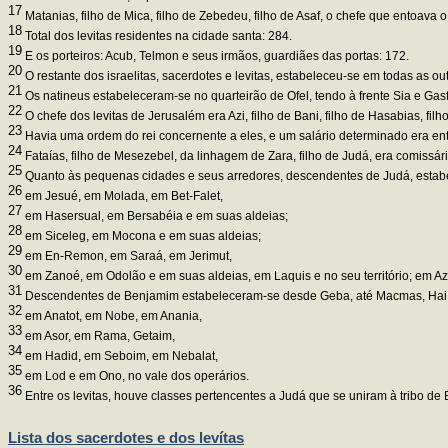
17
Matanias, filho de Mica, filho de Zebedeu, filho de Asaf, o chefe que entoava 
18
Total dos levitas residentes na cidade santa: 284.
19
E os porteiros: Acub, Telmon e seus irmãos, guardiães das portas: 172.
20
O restante dos israelitas, sacerdotes e levitas, estabeleceu-se em todas as 
21
Os natineus estabeleceram-se no quarteirão de Ofel, tendo à frente Sia e Gasf
22
O chefe dos levitas de Jerusalém era Azi, filho de Bani, filho de Hasabias, fil
23
Havia uma ordem do rei concernente a eles, e um salário determinado era en
24
Fataías, filho de Mesezebel, da linhagem de Zara, filho de Judá, era comissári
25
Quanto às pequenas cidades e seus arredores, descendentes de Judá, estabe
26
em Jesué, em Molada, em Bet-Falet,
27
em Hasersual, em Bersabéia e em suas aldeias;
28
em Siceleg, em Mocona e em suas aldeias;
29
em En-Remon, em Saraá, em Jerimut,
30
em Zanoé, em Odolão e em suas aldeias, em Laquis e no seu território; em A
31
Descendentes de Benjamim estabeleceram-se desde Geba, até Macmas, Hai, 
32
em Anatot, em Nobe, em Anania,
33
em Asor, em Rama, Getaim,
34
em Hadid, em Seboim, em Nebalat,
35
em Lod e em Ono, no vale dos operários.
36
Entre os levitas, houve classes pertencentes a Judá que se uniram à tribo de
Lista dos sacerdotes e dos levítas