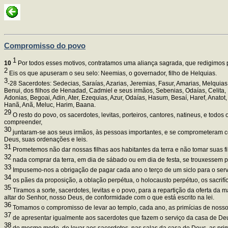
Compromisso do povo
1
10
Por todos esses motivos, contratamos uma aliança sagrada, que redigimos por
2
Eis os que apuseram o seu selo: Neemias, o governador, filho de Helquias.
3
-28 Sacerdotes: Sedecias, Saraías, Azarias, Jeremias, Fasur, Amarias, Melquias
Benui, dos filhos de Henadad, Cadmiel e seus irmãos, Sebenias, Odaías, Celita, 
Adonias, Begoai, Adin, Ater, Ezequias, Azur, Odaías, Hasum, Besaí, Haref, Anato
Hanã, Anã, Meluc, Harim, Baana.
29
O resto do povo, os sacerdotes, levitas, porteiros, cantores, natineus, e tod
compreender,
30
juntaram-se aos seus irmãos, às pessoas importantes, e se comprometeram co
Deus, suas ordenações e leis.
31
Prometemos não dar nossas filhas aos habitantes da terra e não tomar suas fil
32
nada comprar da terra, em dia de sábado ou em dia de festa, se trouxessem p
33
Impusemo-nos a obrigação de pagar cada ano o terço de um siclo para o serv
34
os pães da proposição, a oblação perpétua, o holocausto perpétuo, os sacrifíc
35
Tiramos a sorte, sacerdotes, levitas e o povo, para a repartição da oferta da
altar do Senhor, nosso Deus, de conformidade com o que está escrito na lei.
36
Tomamos o compromisso de levar ao templo, cada ano, as primícias de nosso
37
de apresentar igualmente aos sacerdotes que fazem o serviço da casa de Deus
38
do mesmo modo, de levar aos sacerdotes, nas salas da casa de Deus, as primíc