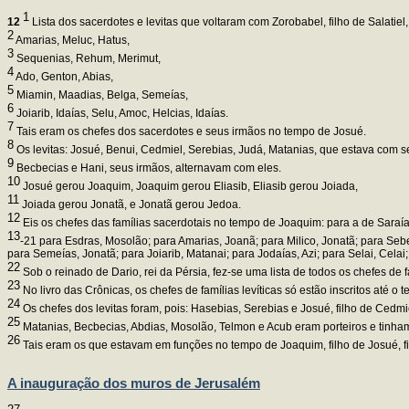
1
12
Lista dos sacerdotes e levitas que voltaram com Zorobabel, filho de Salatiel
2
Amarias, Meluc, Hatus,
3
Sequenias, Rehum, Merimut,
4
Ado, Genton, Abias,
5
Miamin, Maadias, Belga, Semeías,
6
Joiarib, Idaías, Selu, Amoc, Helcias, Idaías.
7
Tais eram os chefes dos sacerdotes e seus irmãos no tempo de Josué.
8
Os levitas: Josué, Benui, Cedmiel, Serebias, Judá, Matanias, que estava com se
9
Becbecias e Hani, seus irmãos, alternavam com eles.
10
Josué gerou Joaquim, Joaquim gerou Eliasib, Eliasib gerou Joiada,
11
Joiada gerou Jonatã, e Jonatã gerou Jedoa.
12
Eis os chefes das famílias sacerdotais no tempo de Joaquim: para a de Saraía
13
-21 para Esdras, Mosolão; para Amarias, Joanã; para Milico, Jonatã; para Sebe
para Semeías, Jonatã; para Joiarib, Matanai; para Jodaías, Azi; para Selai, Cela
22
Sob o reinado de Dario, rei da Pérsia, fez-se uma lista de todos os chefes de 
23
No livro das Crônicas, os chefes de famílias levíticas só estão inscritos até o t
24
Os chefes dos levitas foram, pois: Hasebias, Serebias e Josué, filho de Cedm
25
Matanias, Becbecias, Abdias, Mosolão, Telmon e Acub eram porteiros e tinham
26
Tais eram os que estavam em funções no tempo de Joaquim, filho de Josué, f
A inauguração dos muros de Jerusalém