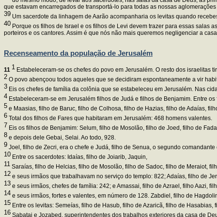
que estavam encarregados de transportá-lo para todas as nossas aglomerações 
39
Um sacerdote da linhagem de Aarão acompanharia os levitas quando recebesse
40
Porque os filhos de Israel e os filhos de Levi devem trazer para essas salas a
porteiros e os cantores. Assim é que nós não mais queremos negligenciar a cas
Recenseamento da população de Jerusalém
1
11
Estabeleceram-se os chefes do povo em Jerusalém. O resto dos israelitas ti
2
O povo abençoou todos aqueles que se decidiram espontaneamente a vir habi
3
Eis os chefes de família da colônia que se estabeleceu em Jerusalém. Nas cida
4
Estabeleceram-se em Jerusalém filhos de Judá e filhos de Benjamim. Entre os filho
5
e Maasias, filho de Baruc, filho de Colhosa, filho de Hazias, filho de Adaías, filho
6
Total dos filhos de Fares que habitaram em Jerusalém: 468 homens valentes.
7
Eis os filhos de Benjamim: Selum, filho de Mosolão, filho de Joed, filho de Fadaías
8
e depois dele Gebai, Selai. Ao todo, 928.
9
Joel, filho de Zecri, era o chefe e Judá, filho de Senua, o segundo comandante
10
Entre os sacerdotes: Idaías, filho de Joiarib, Jaquin,
11
Saraías, filho de Helcias, filho de Mosolão, filho de Sadoc, filho de Meraiot, fi
12
e seus irmãos que trabalhavam no serviço do templo: 822; Adaías, filho de Jeroão
13
e seus irmãos, chefes de família: 242; e Amassai, filho de Azrael, filho Aazi, f
14
e seus irmãos, fortes e valentes, em número de 128. Zabdiel, filho de Hagdoli
15
Entre os levitas: Semeías, filho de Hasub, filho de Azaricã, filho de Hasabias, f
16
Sabatai e Jozabed, superintendentes dos trabalhos exteriores da casa de Deus