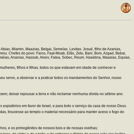
Abias, Miamin, Maazias, Belgai, Semeías. Levitas: Josué, filho de Azanias,
inu. Chefes do povo: Faros, Faat-Moab, Elão, Zetu, Bani, Boni, Azgad, Bebai,
, Oséias, Ananias, Hassub, Aloes, Falea, Sobec, Reum, Hasebna, Maasias, Equias,
 mulheres, filhos e filhas, todos os que estavam em idade de conhecer e
eu servo, a observar e a praticar todos os mandamentos do Senhor, nosso
ssem; deixar repousar a terra e não reclamar nenhuma dívida no sétimo ano.
s expiatórios em favor de Israel, e para todo o serviço da casa de nosso Deus.
nadas, trouxesse ao templo o material necessário para manter aceso o fogo do
nhos, e os primogênitos de nossos bois e de nossas ovelhas;
res, do vinho e do azeite; e de entregar o dízimo de nosso solo aos levitas,