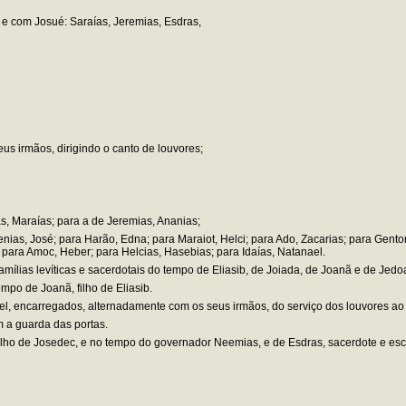
, e com Josué: Saraías, Jeremias, Esdras,
us irmãos, dirigindo o canto de louvores;
s, Maraías; para a de Jeremias, Ananias;
nias, José; para Harão, Edna; para Maraiot, Helci; para Ado, Zacarias; para Gento
i; para Amoc, Heber; para Helcias, Hasebias; para Idaías, Natanael.
famílias levíticas e sacerdotais do tempo de Eliasib, de Joiada, de Joanã e de Jedo
empo de Joanã, filho de Eliasib.
iel, encarregados, alternadamente com os seus irmãos, do serviço dos louvores ao
 a guarda das portas.
ilho de Josedec, e no tempo do governador Neemias, e de Esdras, sacerdote e esc