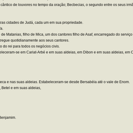
o cântico de louvores no tempo da oração; Becbecias, o segundo entre os seus irmãos
outras cidades de Judá, cada um em sua propriedade.
a.
ho de Matanias, filho de Mica, um dos cantores filho de Asaf, encarregado do serviç
tregue quotidianamente aos seus cantores.
o do rei para todos os negócios civis.
leceram-se em Cariat-Arbé e em suas aldeias, em Dibon e em suas aldeias, em C
zeca e nas suas aldeias. Estabeleceram-se desde Bersabéia até o vale de Enom.
Betel e em suas aldeias,
 Benjamim.