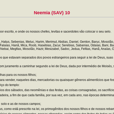
Neemia (SAV) 10
 escrito, e onde os nossos chefes, levitas e sacerdotes vão colocar o seu selo.
, Hatus, Sebenias, Meluc, Harim, Merimut, Abdias, Daniel, Genton, Baruc, Mosolão, 
Falaías, Hanã, Mica, Roob, Hasebias, Zacur, Serebias, Sabanias, Odaías, Bani, Ban
t, Nebai, Megfias, Mosolão, Hazir, Mesizabel, Sadoc, Jedua, Feltias, Hanã, Anaías
os os que estavam separados dos povos estrangeiros para seguir a lei de Deus, suas
m juramento a caminhar segundo a lei de Deus, dada por intermédio de Moisés, s
has para os nossos filhos;
ara vender, naqueles dias, mercadorias ou quaisquer gêneros alimentícios que fo
iço do templo:
ios dos sábados, das neomênias e das festas, as coisas consagradas, os sacrifício
 madeira, a fim de que cada família, por sua vez, em cada ano, nas épocas determi
 solo e as de nossos campos;
, como está prescrito na lei, os primogênitos dos nossos filhos e de nossos reba
ias de nossos alimentos, nossas oferendas, assim como dos frutos de todas as árvo