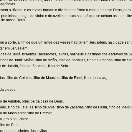
agrícolas.
m o dízimo; e os levitas trariam o dízimo do dízimo à casa de nosso Deus, para 
s primícias do trigo, do vinho e do azeite; nessas salas é que se acham os utensíl
a de nosso Deus.
rou a sorte, a fim de que um entre dez viesse habitar em Jerusalém, na cidade san
tar em Jerusalém.
des de Judá, israelitas, sacerdotes, levitas, natineus e os filhos dos escravos 
s de Judá: Ataías, filho de Azião, filho de Zacarias, filho de Amarias, filho de Safa
 de Joiarib, filho de Zacarias, filho de Sela.
, filho de Colaías, filho de Maasias, filho de Eteel, filho de Isaías,
 da cidade.
lho de Aquitob, príncipe da casa de Deus,
, filho de Felelias, filho de Amsi, filho de Zacarias, filho de Fasur, filho de Melqu
ilho de Mosolamot, filho de Emmer,
m, era o seu chefe.
ilho de Boni;
, entre os chefes dos levitas;