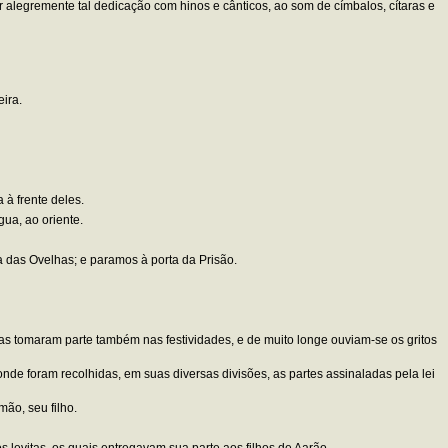
alegremente tal dedicação com hinos e cânticos, ao som de címbalos, cítaras e
eira.
 à frente deles.
gua, ao oriente.
a das Ovelhas; e paramos à porta da Prisão.
s tomaram parte também nas festividades, e de muito longe ouviam-se os gritos
de foram recolhidas, em suas diversas divisões, as partes assinaladas pela lei
ão, seu filho.
 levitas, os quais entregavam sua parte aos filhos de Aarão.