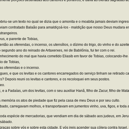
obriu-se um texto no qual se dizia que o amonita e o moabita jamais deviam ingre
haviam contratado Balaão para amaldiçoá-los - maldição que nosso Deus mudara 
strangeiros.
us, e parente de Tobias,
o as oferendas, o incenso, os utensílios, o dízimo do trigo, do vinho e do azeite,
egundo ano do reinado de Artaxerxes, rei de Babilônia, fui ter com o rei.
onhecimento do mal que havia cometido Eliasib em favor de Tobias, colocando-lhe
io de Tobias,
 as oferendas e o incenso.
es, e que os levitas e os cantores encarregados do serviço tinham se retirado ca
 Depois reuni os levitas e cantores, e os recoloquei em seus postos.
leo.
e a Fadaías, um dos levitas, com o seu auxiliar Hanã, filho de Zacur, filho de Ma
 memória os atos de piedade que fiz pela casa de meu Deus e por seu culto.
o, carregavam molhos, e transportavam em jumentos vinho, uva, figos, e toda a
 toda espécie de mercadorias, que vendiam em dia de sábado aos judeus, em Jer
 sábado.
graças sobre vós e sobre esta cidade. E vós ireis acender sua cólera contra Israe