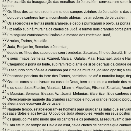
27
Por ocasião da inauguração das muralhas de Jerusalém, convocaram-se os lev
harpas.
28
Os filhos dos cantores reuniram-se dos campos vizinhos de Jerusalém e das ci
29
porque os cantores haviam construído aldeias nos arredores de Jerusalém.
30
Os sacerdotes e levitas purificaram-se, e depois purificaram o povo, as portas
31
Fiz então subir à muralha os chefes de Judá, e formei dois grandes coros para 
32
Em seguida caminhavam Osaías e a metade dos chefes de Judá,
33
Azarias, Esdras, Mosolão,
34
Judá, Benjamim, Semeías e Jeremias;
35
depois os filhos dos sacerdotes com trombetas: Zacarias, filho de Jonatã, filho 
36
e seus irmãos, Semeías, Azareel, Malalai, Galalai, Maai, Natanael, Judá e Ha
37
Chegando à porta da fonte, subiram reto diante de si os degraus da cidade de 
38
O segundo coro pôs-se a caminho por cima da muralha, do lado oposto; a est
39
Passando por cima da torre dos Fornos, caminhou-se até a muralha larga; depo
40
Os dois coros se detiveram na casa de Deus, bem como eu e a metade dos
41
e os sacerdotes Eliacim, Maasias, Miamin, Miquéias, Elisenai, Zacarias, Anan
42
e Maasias, Semeías, Eleazar, Azi, Joanã, Melquias, Elã e Ezer. E os cantores s
43
Ofereceram-se naquele dia grandes sacrifícios e houve grande regozijo porqu
de alegria que ecoavam de Jerusalém.
44
Naquele tempo, estabeleceram-se homens para guardar as salas que serviam de 
aos sacerdotes e aos levitas. O povo de Judá alegrou-se, vendo em seus postos o
45
os quais, do mesmo modo que os cantores e os porteiros, asseguravam o servi
46
Com efeito, no tempo de Davi e de Asaf, havia chefes de cantores que canta
47
E agora, no tempo de Zorobabel e de Neemias, Israel inteiro servia quotidiana