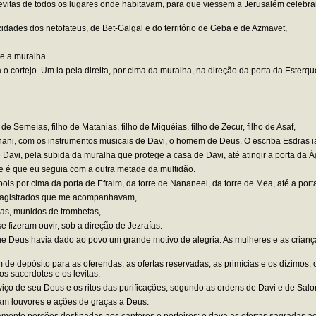
itas de todos os lugares onde habitavam, para que viessem a Jerusalém celebrar 
dades dos netofateus, de Bet-Galgal e do território de Geba e de Azmavet,
 e a muralha.
o cortejo. Um ia pela direita, por cima da muralha, na direção da porta da Esterqu
de Semeías, filho de Matanias, filho de Miquéias, filho de Zecur, filho de Asaf,
nani, com os instrumentos musicais de Davi, o homem de Deus. O escriba Esdras ia
Davi, pela subida da muralha que protege a casa de Davi, até atingir a porta da Á
e é que eu seguia com a outra metade da multidão.
is por cima da porta de Efraim, da torre de Nananeel, da torre de Mea, até a port
 magistrados que me acompanhavam,
ias, munidos de trombetas,
e fizeram ouvir, sob a direção de Jezraías.
e Deus havia dado ao povo um grande motivo de alegria. As mulheres e as criança
depósito para as oferendas, as ofertas reservadas, as primícias e os dízimos, on
s sacerdotes e os levitas,
ço de seu Deus e os ritos das purificações, segundo as ordens de Davi e de Salom
vam louvores e ações de graças a Deus.
mente porções destinadas aos cantores e porteiros; e dava as ofertas sagradas aos