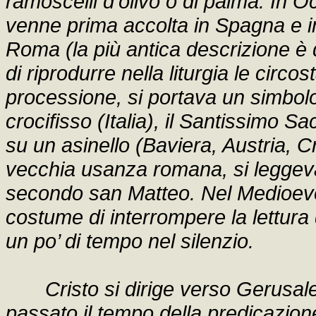
ramoscelli d’olivo o di palma. In 
venne prima accolta in Spagna e in 
Roma (la più antica descrizione è 
di riprodurre nella liturgia le circ
processione, si portava un simbolo d
crocifisso (Italia), il Santissimo S
su un asinello (Baviera, Austria,
vecchia usanza romana, si leggeva 
secondo san Matteo. Nel Medioev
costume di interrompere la lettura
un po’ di tempo nel silenzio.
Cristo si dirige verso Gerus
passato il tempo della predicazione 