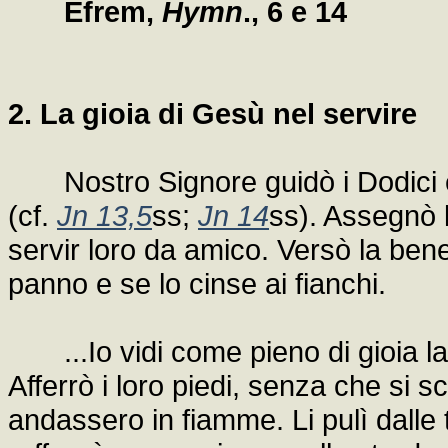
Efrem,
Hymn
., 6 e 14
2. La gioia di Gesù nel servire
Nostro Signore guidò i Dodici e l
(cf.
Jn 13,5
ss;
Jn 14
ss). Assegnò l
servir loro da amico. Versò la benef
panno e se lo cinse ai fianchi.
...Io vidi come pieno di gioia lav
Afferrò i loro piedi, senza che si
andassero in fiamme. Li pulì dalle t