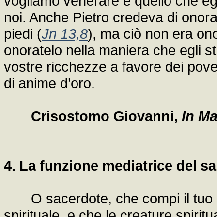
vogliamo venerare è quello che eg
noi. Anche Pietro credeva di onora
piedi (
Jn 13,8
), ma ciò non era ono
onoratelo nella maniera che egli 
vostre ricchezze a favore dei pove
di anime d’oro.
Crisostomo Giovanni,
In Ma
4. La funzione mediatrice del s
O sacerdote, che compi il tuo uff
spirituale, e che le creature spiri