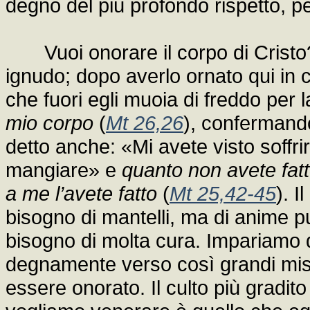
degno del più profondo rispetto, pe
Vuoi onorare il corpo di Cristo? 
ignudo; dopo averlo ornato qui in 
che fuori egli muoia di freddo per 
mio corpo
(
Mt 26,26
), confermando
detto anche: «Mi avete visto soffr
mangiare» e
quanto non avete fatt
a me l’avete fatto
(
Mt 25,42-45
). I
bisogno di mantelli, ma di anime p
bisogno di molta cura. Impariamo 
degnamente verso così grandi mist
essere onorato. Il culto più gradi