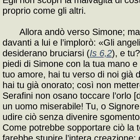
proprio come gli altri.
Allora andò verso Simone; ma il cu
davanti a lui e l’implorò: «Gli angel
desiderano bruciarsi (
Is 6,2
), e tu
piedi di Simone con la tua mano e s
tuo amore, hai tu verso di noi già 
hai tu già onorato; così non mette
Serafini non osano toccare l’orlo [de
un uomo miserabile! Tu, o Signore, 
udire ciò senza divenire sgomento? 
Come potrebbe sopportare ciò la te
farebbe stupire l’intera creazione