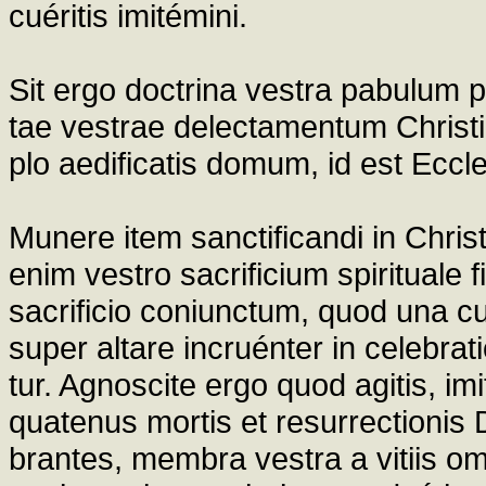
cuéritis imitémini.
Sit ergo doctrina vestra pabulum po
tae vestrae delectamentum Christi 
plo aedificatis domum, id est Eccl
Munere item sanctificandi in Christ
enim vestro sacrificium spirituale fi
sacrificio coniunctum, quod una c
super altare incruénter in celebra
tur. Agnoscite ergo quod agitis, imi
quatenus mortis et resurrectionis
brantes, membra vestra a vitiis om