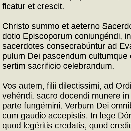
ficatur et crescit.
Christo summo et aeterno Sacerdot
dotio Episcoporum coniungéndi, in
sacerdotes consecrabúntur ad Ev
pulum Dei pascendum cultumque d
sertim sacrificio celebrandum.
Vos autem, filii dilectissimi, ad Or
vehéndi, sacro docendi munere in 
parte fungémini. Verbum Dei omnib
cum gaudio accepistis. In lege Dóm
quod legéritis credatis, quod credi