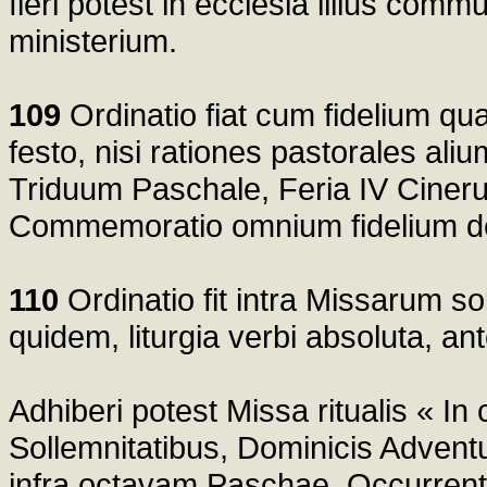
fieri potest in ecclesia illius com
ministerium.
109
Ordinatio fiat cum fidelium q
festo, nisi rationes pastorales al
Triduum Paschale, Feria IV Ciner
Commemoratio omnium fidelium d
110
Ordinatio fit intra Missarum sol
quidem, liturgia verbi absoluta, an
Adhiberi potest Missa ritualis « In
Sollemnitatibus, Dominicis Adven
infra octavam Paschae. Occurrenti