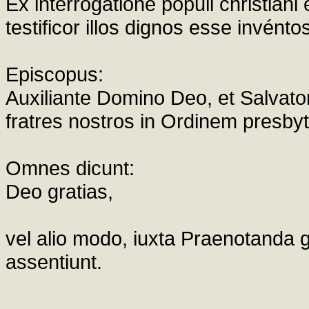
Ex interrogatione populi christiani
testificor illos dignos esse invénto
Episcopus:
Auxiliante Domino Deo, et Salvator
fratres nostros in Ordinem presbyte
Omnes dicunt:
Deo gratias,
vel alio modo, iuxta Praenotanda ge
assentiunt.