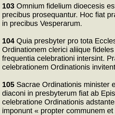
103
Omnium fidelium dioecesis est
precibus prosequantur. Hoc fiat pr
in precibus Vesperarum.
104
Quia presbyter pro tota Ecclesi
Ordinationem clerici aliique fidele
frequentia celebrationi intersint.
celebrationem Ordinationis invitent
105
Sacrae Ordinationis minister 
diaconi in presbyterum fiat ab Epi
celebratione Ordinationis adstan
imponunt « propter communem et si