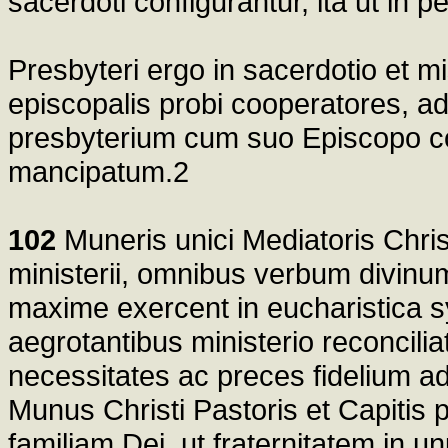
sacerdoti configurantur, ita ut in p
Presbyteri ergo in sacerdotio et m
episcopalis probi cooperatores, a
presbyterium cum suo Episcopo cons
mancipatum.2
102
Muneris unici Mediatoris Christ
ministerii, omnibus verbum divin
maxime exercent in eucharistica sy
aegrotantibus ministerio reconcilia
necessitates ac preces fidelium a
Munus Christi Pastoris et Capitis p
familiam Dei. ut fraternitatem in 