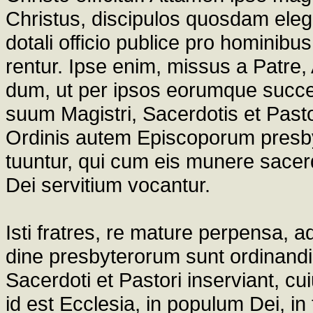
Christus, discipulos quosdam elegi
dotali officio publice pro hominibu
rentur. Ipse enim, missus a Patre,
dum, ut per ipsos eorumque succ
suum Magistri, Sacerdotis et Pastor
Ordinis autem Episcoporum presby
tuuntur, qui cum eis munere sacerd
Dei servitium vocantur.
Isti fratres, re mature perpensa, 
dine presbyterorum sunt ordinandi,
Sacerdoti et Pastori inserviant, cu
id est Ecclesia, in populum Dei, 