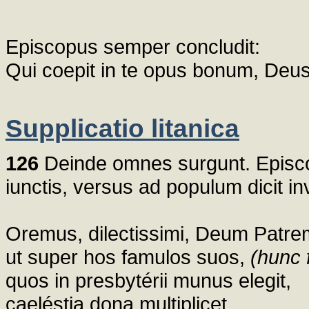
Episcopus semper concludit:
Qui coepit in te opus bonum, Deus,
Supplicatio litanica
126
Deinde omnes surgunt. Episco
iunctis, versus ad populum dicit in
Oremus, dilectissimi, Deum Patr
ut super hos famulos suos,
(hunc
quos in presbytérii munus elegit,
caeléstia dona multiplicet.