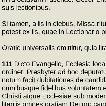
suis lectionibus.
Si tamen, aliis in diebus, Missa rit
potest ex iis, quae in Lectionario p
Oratio universalis omittitur, quia l
111
Dicto Evangelio, Ecclesia local
ordinet. Presbyter ad hoc deputat
notum facit dubitationes de candi
omnibusque fidelibus voluntatem
Christi atque Ecclesiae sub modera
litaniis omnes gratiam Dei pro cand