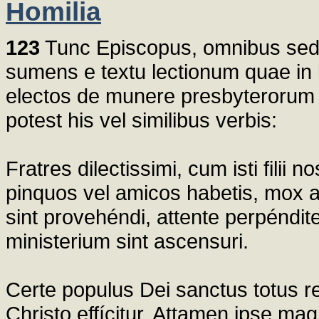
Homilia
123
Tunc Episcopus, omnibus seden
sumens e textu lectionum quae in l
electos de munere presbyterorum a
potest his vel similibus verbis:
Fratres dilectissimi, cum isti filii no
pinquos vel amicos habetis, mox
sint provehéndi, attente perpéndit
ministerium sint ascensuri.
Certe populus Dei sanctus totus r
Christo effícitur. Attamen ipse ma