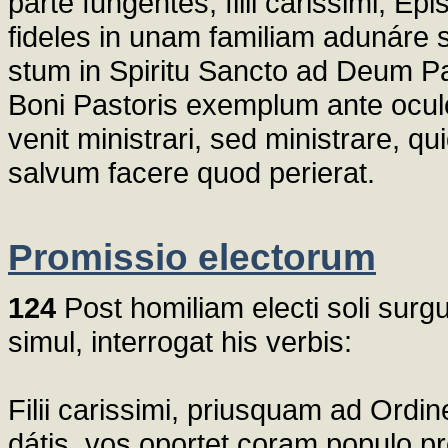
parte fungentes, filii carissimi, Epi
fideles in unam familiam adunáre s
stum in Spiritu Sancto ad Deum P
Boni Pastoris exemplum ante ocul
venit ministrari, sed ministrare, q
salvum facere quod perierat.
Promissio electorum
124
Post homiliam electi soli surg
simul, interrogat his verbis:
Filii carissimi, priusquam ad Ordi
dátis, vos oportet coram populo p