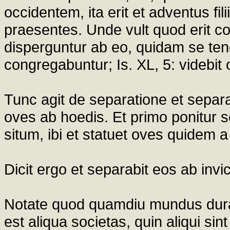
occidentem, ita erit et adventus fil
praesentes. Unde vult quod erit co
disperguntur ab eo, quidam se te
congregabuntur; Is. XL, 5: videbit 
Tunc agit de separatione et separa
oves ab hoedis. Et primo ponitu
situm, ibi et statuet oves quidem a 
Dicit ergo et separabit eos ab invi
Notate quod quamdiu mundus durat,
est aliqua societas, quin aliqui sint 