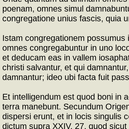
poenam, omnes simul damnabuntur
congregatione unius fascis, quia 
Istam congregationem possumus in
omnes congregabuntur in uno loco;
et deducam eas in vallem iosaphat
christi salvantur, et qui damnantu
damnantur; ideo ubi facta fuit passio
Et intelligendum est quod boni in a
terra manebunt. Secundum Origenem
dispersi erunt, et in locis singulis
dictum supra XXIV, 27, quod sicut f