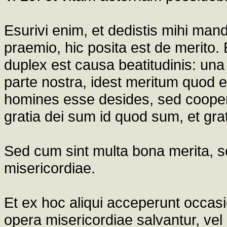
Esurivi enim, et dedistis mihi man
praemio, hic posita est de merit
duplex est causa beatitudinis: una 
parte nostra, idest meritum quod e
homines esse desides, sed cooperari
gratia dei sum id quod sum, et grat
Sed cum sint multa bona merita, s
misericordiae.
Et ex hoc aliqui acceperunt occas
opera misericordiae salvantur, ve