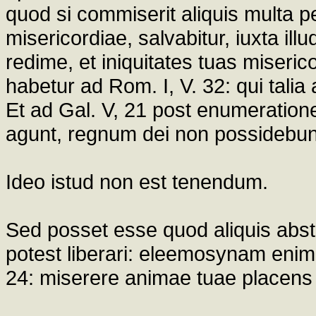
quod si commiserit aliquis multa p
misericordiae, salvabitur, iuxta il
redime, et iniquitates tuas miseric
habetur ad Rom. I, V. 32: qui talia 
Et ad Gal. V, 21 post enumeratione
agunt, regnum dei non possidebun
Ideo istud non est tenendum.
Sed posset esse quod aliquis absti
potest liberari: eleemosynam enim
24: miserere animae tuae placens