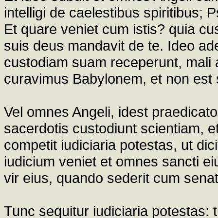
intelligi de caelestibus spiritibus; P
Et quare veniet cum istis? quia c
suis deus mandavit de te. Ideo ad
custodiam suam receperunt, mali a
curavimus Babylonem, et non est 
Vel omnes Angeli, idest praedicatore
sacerdotis custodiunt scientiam, et
competit iudiciaria potestas, ut dic
iudicium veniet et omnes sancti eius
vir eius, quando sederit cum senat
Tunc sequitur iudiciaria potestas: