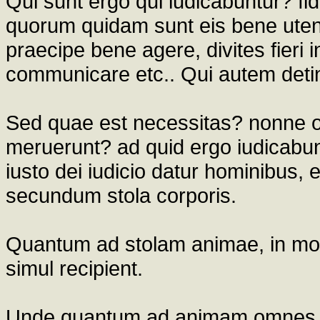
Qui sunt ergo qui iudicabuntur? fid
quorum quidam sunt eis bene utente
praecipe bene agere, divites fieri i
communicare etc.. Qui autem detin
Sed quae est necessitas? nonne o
meruerunt? ad quid ergo iudicab
iusto dei iudicio datur hominibus, 
secundum stola corporis.
Quantum ad stolam animae, in mort
simul recipient.
Unde quantum ad animam omnes si