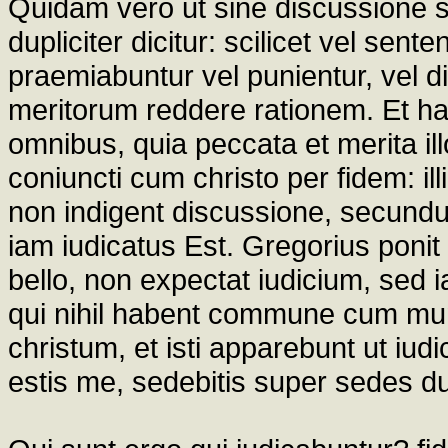
Quidam vero ut sine discussione se
dupliciter dicitur: scilicet vel sen
praemiabuntur vel punientur, vel di
meritorum reddere rationem. Et ha
omnibus, quia peccata et merita ill
coniuncti cum christo per fidem: illi
non indigent discussione, secundum 
iam iudicatus Est. Gregorius poni
bello, non expectat iudicium, sed ia
qui nihil habent commune cum mun
christum, et isti apparebunt ut iud
estis me, sedebitis super sedes du