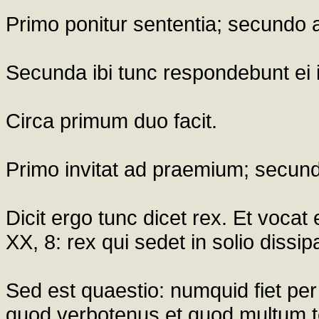
Primo ponitur sententia; secundo a
Secunda ibi tunc respondebunt ei ius
Circa primum duo facit.
Primo invitat ad praemium; secun
Dicit ergo tunc dicet rex. Et vocat
XX, 8: rex qui sedet in solio dissi
Sed est quaestio: numquid fiet pe
quod verbotenus et quod multum te