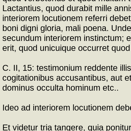
Lactantius, quod durabit mille an
interiorem locutionem referri debe
boni digni gloria, mali poena. Unde
secundum interiorem instinctum; et
erit, quod unicuique occurret quod
C. II, 15: testimonium reddente ill
cogitationibus accusantibus, aut e
dominus occulta hominum etc..
Ideo ad interiorem locutionem debet
Et videtur tria tangere, quia ponitu