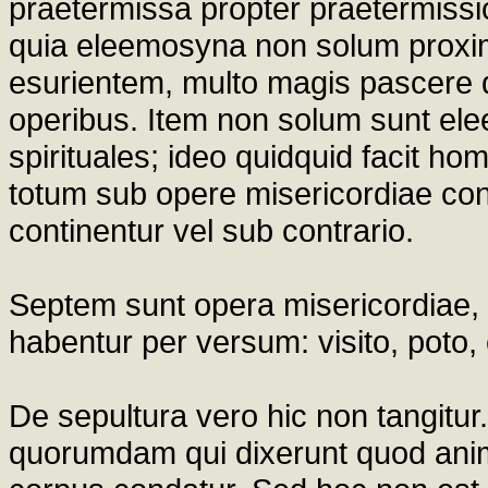
praetermissa propter praetermissi
quia eleemosyna non solum proximo f
esurientem, multo magis pascere de
operibus. Item non solum sunt el
spirituales; ideo quidquid facit ho
totum sub opere misericordiae con
continentur vel sub contrario.
Septem sunt opera misericordiae, 
habentur per versum: visito, poto, 
De sepultura vero hic non tangit
quorumdam qui dixerunt quod ani