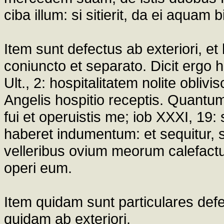
ciba illum: si sitierit, da ei aquam b
Item sunt defectus ab exteriori, et
coniuncto et separato. Dicit ergo 
Ult., 2: hospitalitatem nolite obliv
Angelis hospitio receptis. Quant
fui et operuistis me; iob XXXI, 19
haberet indumentum: et sequitur, s
velleribus ovium meorum calefactus
operi eum.
Item quidam sunt particulares def
quidam ab exteriori.