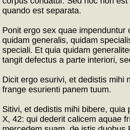
corpus condatur. Sed hoc non est v
quando est separata.
Ponit ergo sex quae impenduntur c
quidam generalis, quidam speciali
speciali. Et quia quidam generaliter
tangit defectus a parte interiori, s
Dicit ergo esurivi, et dedistis mih
frange esurienti panem tuum.
Sitivi, et dedistis mihi bibere, qu
X, 42: qui dederit calicem aquae f
mercedem suam, de istis duobus Pro