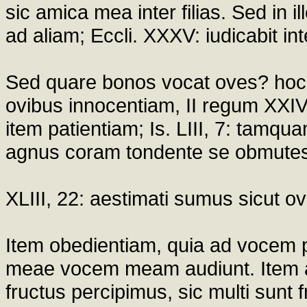
sic amica mea inter filias. Sed in i
ad aliam; Eccli. XXXV: iudicabit in
Sed quare bonos vocat oves? hoc 
ovibus innocentiam, II regum XXIV, 
item patientiam; Is. LIII, 7: tamqu
agnus coram tondente se obmutesc
XLIII, 22: aestimati sumus sicut ov
Item obedientiam, quia ad vocem p
meae vocem meam audiunt. Item af
fructus percipimus, sic multi sunt