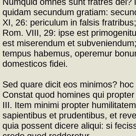
Numquid omnes sunt fratres dei? 
quidam secundum gratiam: secundu
XI, 26: periculum in falsis fratrib
Rom. VIII, 29: ipse est primogenitus 
est miserendum et subveniendum; 
tempus habemus, operemur bonu
domesticos fidei.
Sed quare dicit eos minimos? hoc 
Constat quod homines qui propter 
III. Item minimi propter humilitate
sapientibus et prudentibus, et revel
quia possent dicere aliqui: si feci
credo quod redderetur.