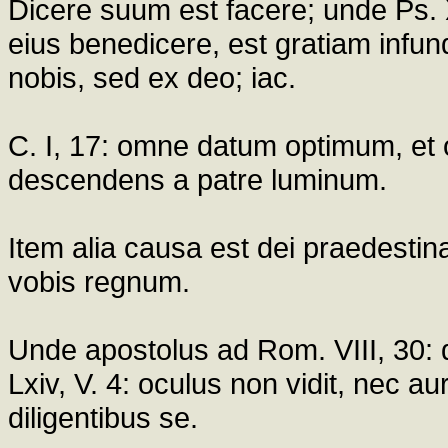
Dicere suum est facere; unde Ps. XX
eius benedicere, est gratiam infund
nobis, sed ex deo; iac.
C. I, 17: omne datum optimum, e
descendens a patre luminum.
Item alia causa est dei praedestina
vobis regnum.
Unde apostolus ad Rom. VIII, 30: q
Lxiv, V. 4: oculus non vidit, nec a
diligentibus se.