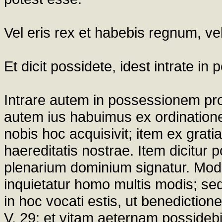
Vel eris rex et habebis regnum, ve
Et dicit possidete, idest intrate i
Intrare autem in possessionem propr
autem ius habuimus ex ordinatione d
nobis hoc acquisivit; item ex gratia
haereditatis nostrae. Item dicitur
plenarium dominium signatur. Mo
inquietatur homo multis modis; sed t
in hoc vocati estis, ut benediction
V. 29: et vitam aeternam possidebi