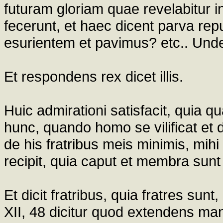
futuram gloriam quae revelabitur 
fecerunt, et haec dicent parva re
esurientem et pavimus? etc.. Unde
Et respondens rex dicet illis.
Huic admirationi satisfacit, quia 
hunc, quando homo se vilificat et 
de his fratribus meis minimis, mihi 
recipit, quia caput et membra sun
Et dicit fratribus, quia fratres sun
XII, 48 dicitur quod extendens manu