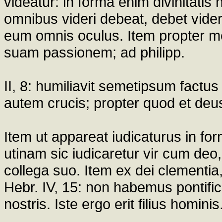
videatur: in forma enim divinitatis 
omnibus videri debeat, debet videri
eum omnis oculus. Item propter me
suam passionem; ad philipp.
II, 8: humiliavit semetipsum fact
autem crucis; propter quod et deus 
Item ut appareat iudicaturus in form
utinam sic iudicaretur vir cum deo
collega suo. Item ex dei clementia
Hebr. IV, 15: non habemus pontific
nostris. Iste ergo erit filius hominis