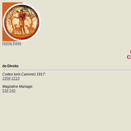
Home Page
C
do Direito
Codex Iuris Canonici 1917:
1908
2210
Magistère Mariage:
538
540