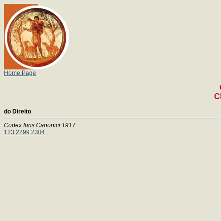
Home Page
C
do Direito
Codex Iuris Canonici 1917:
123
2299
2304