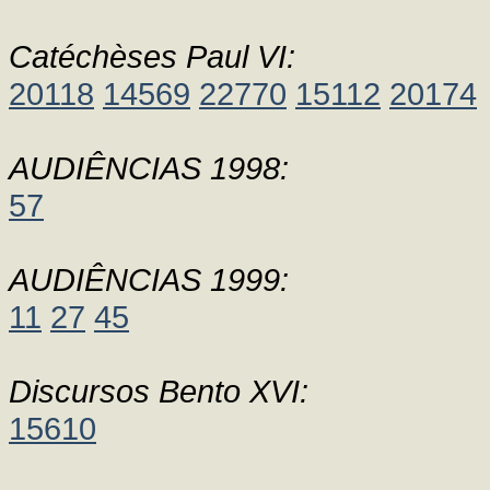
Catéchèses Paul VI:
20118
14569
22770
15112
20174
AUDIÊNCIAS 1998:
57
AUDIÊNCIAS 1999:
11
27
45
Discursos Bento XVI:
15610