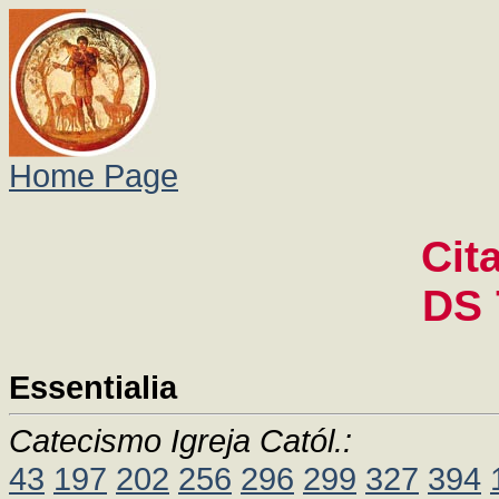
Home Page
Cit
DS 
Essentialia
Catecismo Igreja Catól.:
43
197
202
256
296
299
327
394