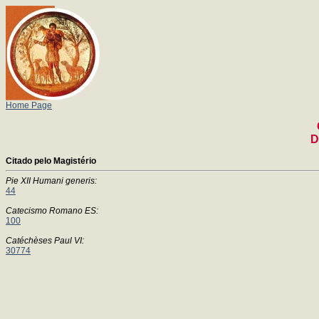
Home Page
D
Citado pelo Magistério
Pie XII Humani generis:
44
Catecismo Romano ES:
100
Catéchèses Paul VI:
30774