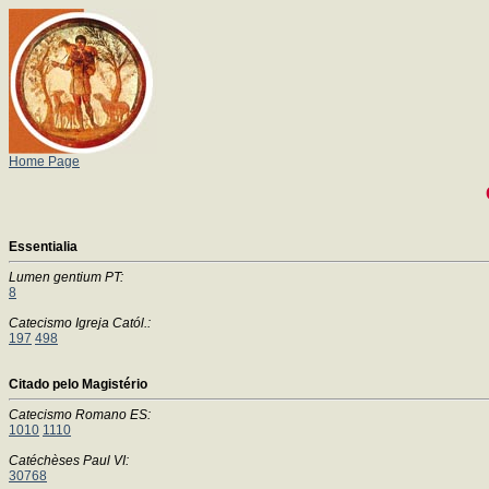
Home Page
Essentialia
Lumen gentium PT:
8
Catecismo Igreja Catól.:
197
498
Citado pelo Magistério
Catecismo Romano ES:
1010
1110
Catéchèses Paul VI:
30768