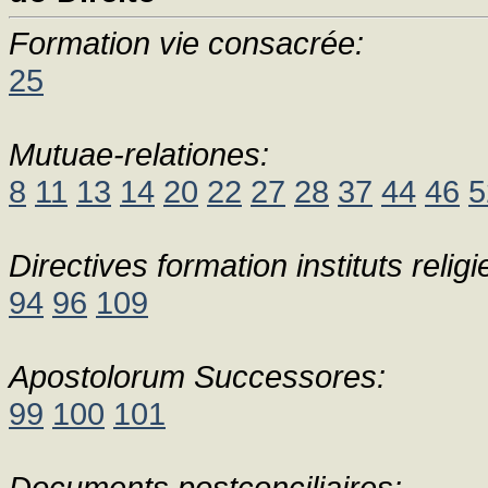
Formation vie consacrée:
25
Mutuae-relationes:
8
11
13
14
20
22
27
28
37
44
46
5
Directives formation instituts religi
94
96
109
Apostolorum Successores:
99
100
101
Documents postconciliaires: