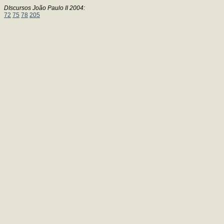
DIscursos João Paulo II 2004:
72
75
78
205