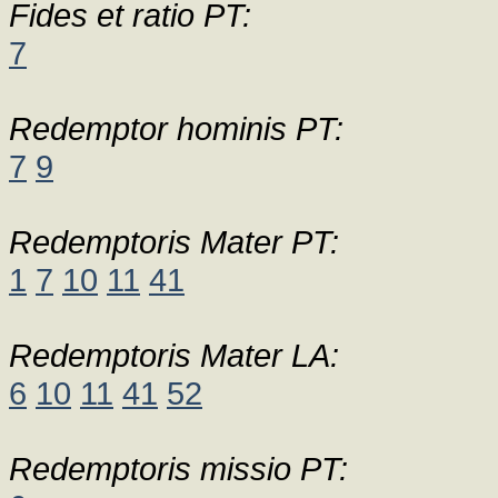
Fides et ratio PT:
7
Redemptor hominis PT:
7
9
Redemptoris Mater PT:
1
7
10
11
41
Redemptoris Mater LA:
6
10
11
41
52
Redemptoris missio PT: