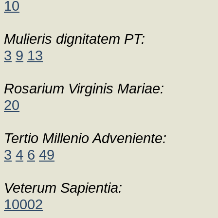
10
Mulieris dignitatem PT:
3
9
13
Rosarium Virginis Mariae:
20
Tertio Millenio Adveniente:
3
4
6
49
Veterum Sapientia:
10002