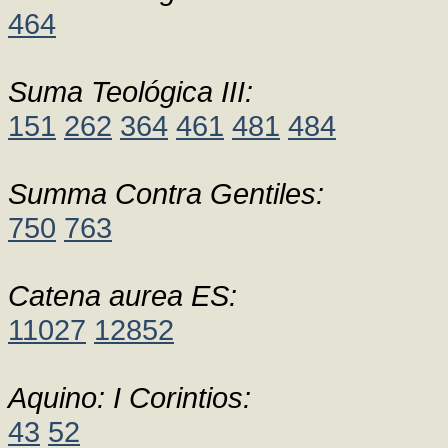
464
Suma Teológica III:
151
262
364
461
481
484
Summa Contra Gentiles:
750
763
Catena aurea ES:
11027
12852
Aquino: I Corintios:
43
52