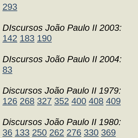
293
DIscursos João Paulo II 2003:
142
183
190
DIscursos João Paulo II 2004:
83
Discursos João Paulo II 1979:
126
268
327
352
400
408
409
Discursos João Paulo II 1980:
36
133
250
262
276
330
369