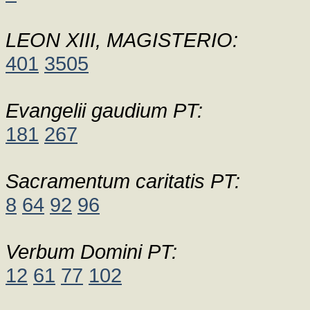
LEON XIII, MAGISTERIO:
401
3505
Evangelii gaudium PT:
181
267
Sacramentum caritatis PT:
8
64
92
96
Verbum Domini PT:
12
61
77
102