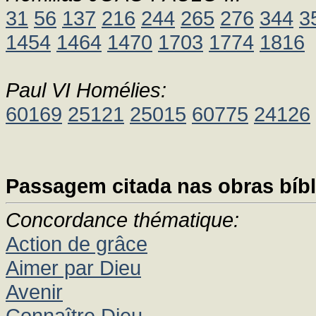
31
56
137
216
244
265
276
344
3
1454
1464
1470
1703
1774
1816
Paul VI Homélies:
60169
25121
25015
60775
24126
Passagem citada nas obras bíbl
Concordance thématique:
Action de grâce
Aimer par Dieu
Avenir
Connaître Dieu