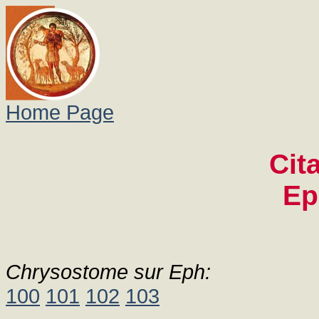
Home Page
Cit
Ep
Chrysostome sur Eph:
100
101
102
103