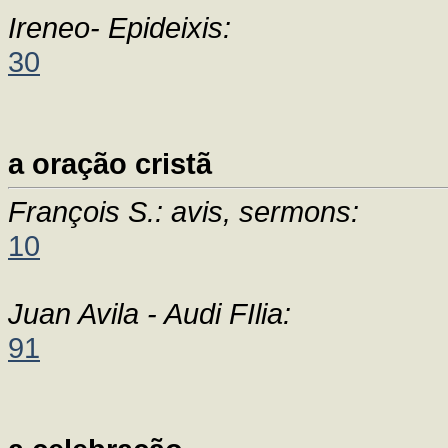
Ireneo- Epideixis:
30
a oração cristã
François S.: avis, sermons:
10
Juan Avila - Audi FIlia:
91