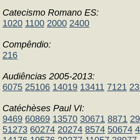
Catecismo Romano ES:
1020
1100
2000
2400
Compêndio:
216
Audiências 2005-2013:
6075
25106
14019
13411
7121
23
Catéchèses Paul VI:
9469
60869
13570
30671
8871
29
51273
60274
20274
8574
50674
4
14176
19576
20277
11057
28977