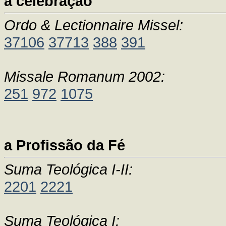
a celebração
Ordo & Lectionnaire Missel:
37106
37713
388
391
Missale Romanum 2002:
251
972
1075
a Profissão da Fé
Suma Teológica I-II:
2201
2221
Suma Teológica I: