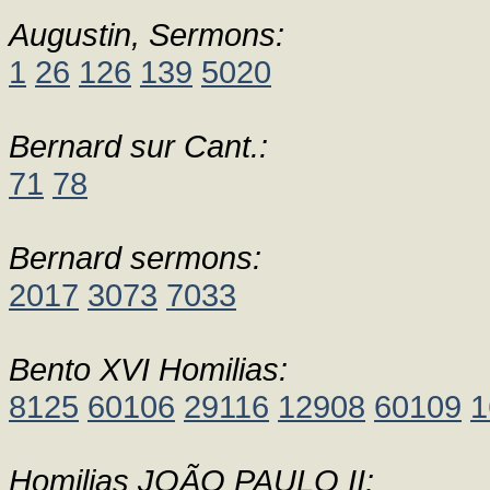
Augustin, Sermons:
1
26
126
139
5020
Bernard sur Cant.:
71
78
Bernard sermons:
2017
3073
7033
Bento XVI Homilias:
8125
60106
29116
12908
60109
1
Homilias JOÃO PAULO II: