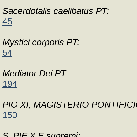
Sacerdotalis caelibatus PT:
45
Mystici corporis PT:
54
Mediator Dei PT:
194
PIO XI, MAGISTERIO PONTIFICI
150
S. PIE X E supremi: