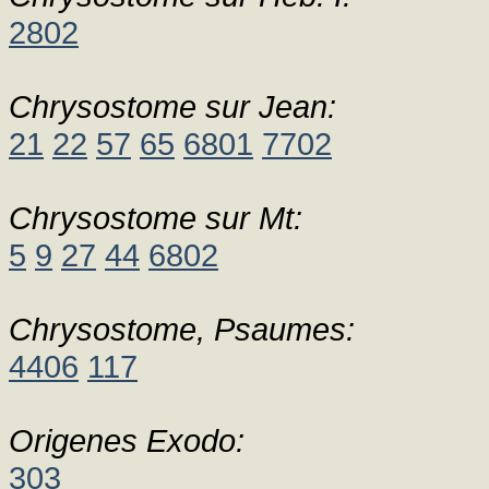
2802
Chrysostome sur Jean:
21
22
57
65
6801
7702
Chrysostome sur Mt:
5
9
27
44
6802
Chrysostome, Psaumes:
4406
117
Origenes Exodo:
303