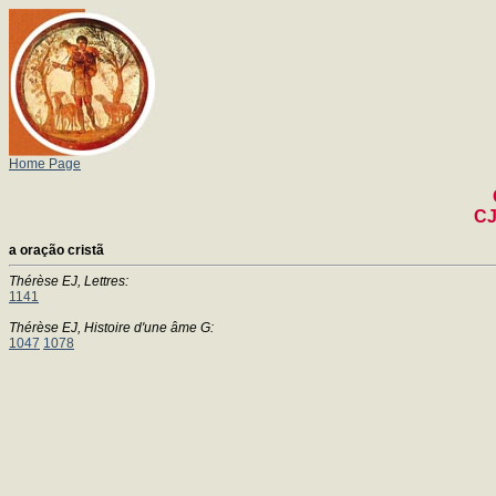
Home Page
CJ
a oração cristã
Thérèse EJ, Lettres:
1141
Thérèse EJ, Histoire d'une âme G:
1047
1078