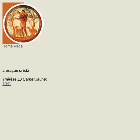
Home Page
a oração cristã
Thérèse EJ Carnet Jaune:
7041