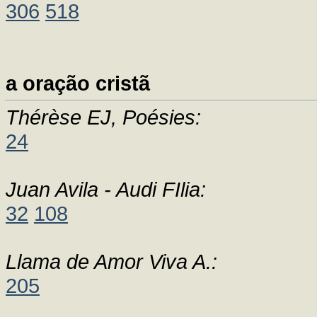
306
518
a oração cristã
Thérèse EJ, Poésies:
24
Juan Avila - Audi FIlia:
32
108
Llama de Amor Viva A.:
205