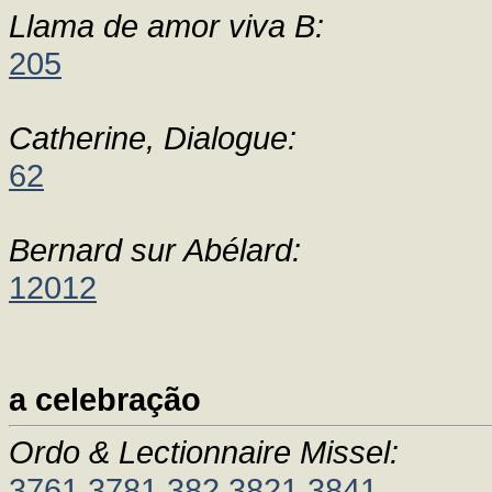
Llama de amor viva B:
205
Catherine, Dialogue:
62
Bernard sur Abélard:
12012
a celebração
Ordo & Lectionnaire Missel:
3761
3781
382
3821
3841