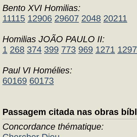
Bento XVI Homilias:
11115
12906
29607
2048
20211
Homilias JOÃO PAULO II:
1
268
374
399
773
969
1271
1297
Paul VI Homélies:
60169
60173
Passagem citada nas obras bíbl
Concordance thématique:
Chercher Dieu