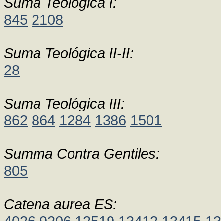
Suma Teológica I:
845
2108
Suma Teológica II-II:
28
Suma Teológica III:
862
864
1284
1386
1501
Summa Contra Gentiles:
805
Catena aurea ES:
4026
9206
12519
13412
13415
13