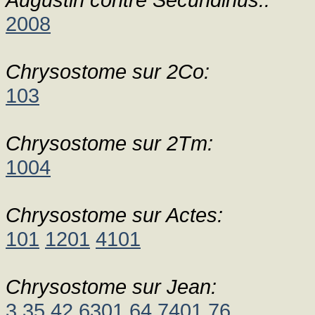
2008
Chrysostome sur 2Co:
103
Chrysostome sur 2Tm:
1004
Chrysostome sur Actes:
101
1201
4101
Chrysostome sur Jean:
3
35
42
6301
64
7401
76