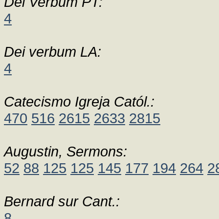
Dei Verbum PT:
4
Dei verbum LA:
4
Catecismo Igreja Catól.:
470
516
2615
2633
2815
Augustin, Sermons:
52
88
125
125
145
177
194
264
2
Bernard sur Cant.:
8