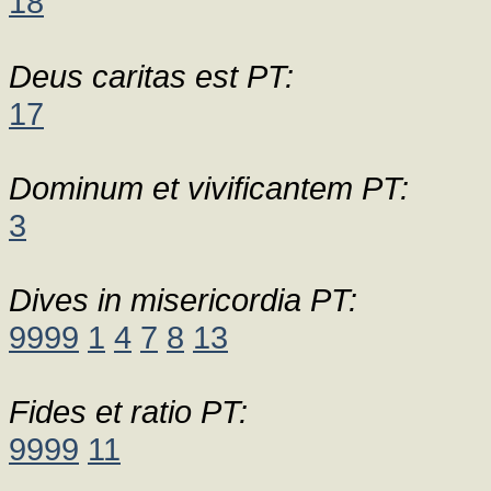
18
Deus caritas est PT:
17
Dominum et vivificantem PT:
3
Dives in misericordia PT:
9999
1
4
7
8
13
Fides et ratio PT:
9999
11