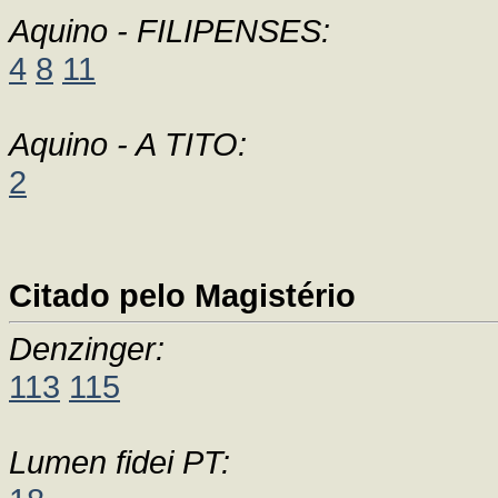
Aquino - FILIPENSES:
4
8
11
Aquino - A TITO:
2
Citado pelo Magistério
Denzinger:
113
115
Lumen fidei PT: