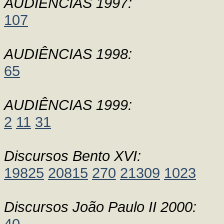
AUDIÊNCIAS 1997:
107
AUDIÊNCIAS 1998:
65
AUDIÊNCIAS 1999:
2
11
31
Discursos Bento XVI:
19825
20815
270
21309
1023
Discursos João Paulo II 2000:
40