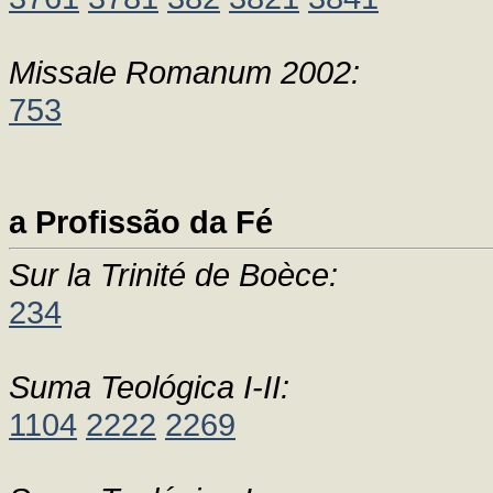
Missale Romanum 2002:
753
a Profissão da Fé
Sur la Trinité de Boèce:
234
Suma Teológica I-II:
1104
2222
2269