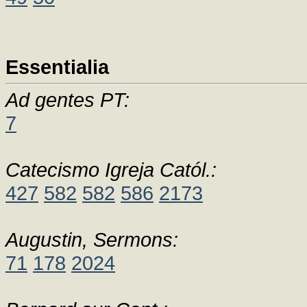
Essentialia
Ad gentes PT:
7
Catecismo Igreja Catól.:
427
582
582
586
2173
Augustin, Sermons:
71
178
2024