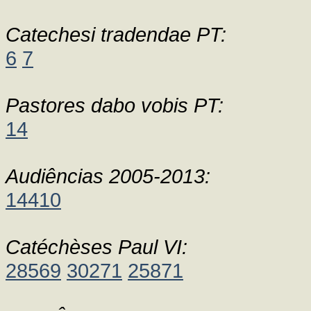
Catechesi tradendae PT:
6
7
Pastores dabo vobis PT:
14
Audiências 2005-2013:
14410
Catéchèses Paul VI:
28569
30271
25871