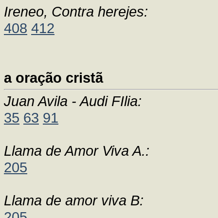
Ireneo, Contra herejes:
408
412
a oração cristã
Juan Avila - Audi FIlia:
35
63
91
Llama de Amor Viva A.:
205
Llama de amor viva B:
205