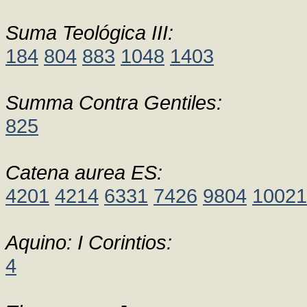
Suma Teológica III:
184
804
883
1048
1403
Summa Contra Gentiles:
825
Catena aurea ES:
4201
4214
6331
7426
9804
10021
Aquino: I Corintios:
4