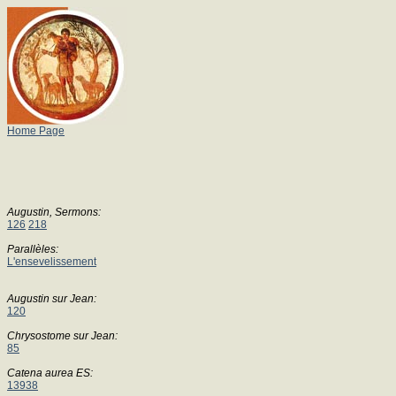
Home Page
Augustin, Sermons:
126
218
Parallèles:
L'ensevelissement
Augustin sur Jean:
120
Chrysostome sur Jean:
85
Catena aurea ES:
13938