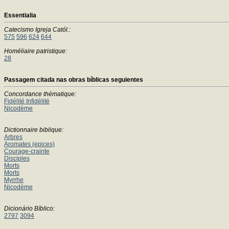
Essentialia
Catecismo Igreja Catól.:
575
596
624
644
Homéliaire patristique:
28
Passagem citada nas obras bíblicas seguientes
Concordance thématique:
Fidélité Infidélité
Nicodème
Dictionnaire biblique:
Arbres
Aromates (epices)
Courage-crainte
Disciples
Morts
Morts
Myrrhe
Nicodème
Dicionário Bíblico:
2797
3094