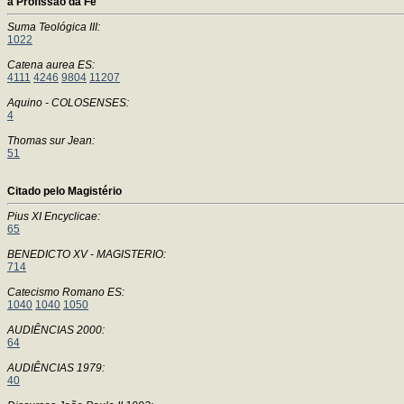
a Profissão da Fé
Suma Teológica III:
1022
Catena aurea ES:
4111
4246
9804
11207
Aquino - COLOSENSES:
4
Thomas sur Jean:
51
Citado pelo Magistério
Pius XI Encyclicae:
65
BENEDICTO XV - MAGISTERIO:
714
Catecismo Romano ES:
1040
1040
1050
AUDIÊNCIAS 2000:
64
AUDIÊNCIAS 1979:
40