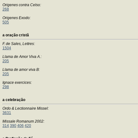
Origenes contra Celso:
268
Origenes Exodo:
505
a oração cristã
F. de Sales, Lettres:
1504
Llama de Amor Viva A.:
205
Llama de amor viva B:
205
Ignace exercices:
298
a celebração
Ordo & Lectionnaire Missel:
3631
Missale Romanum 2002:
314
390
406
420