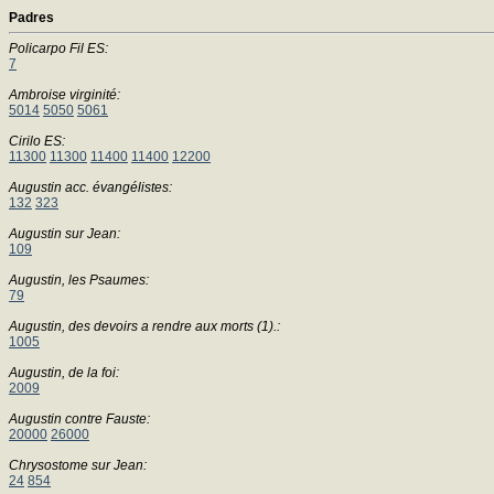
Padres
Policarpo Fil ES:
7
Ambroise virginité:
5014
5050
5061
Cirilo ES:
11300
11300
11400
11400
12200
Augustin acc. évangélistes:
132
323
Augustin sur Jean:
109
Augustin, les Psaumes:
79
Augustin, des devoirs a rendre aux morts (1).:
1005
Augustin, de la foi:
2009
Augustin contre Fauste:
20000
26000
Chrysostome sur Jean:
24
854