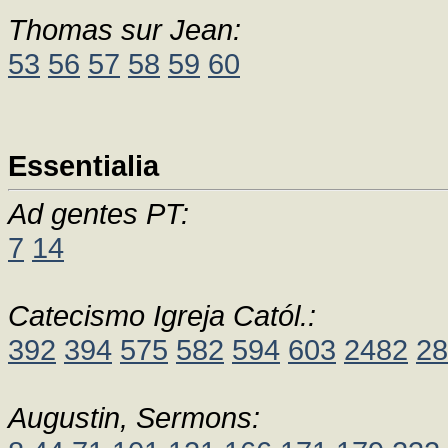
Thomas sur Jean:
53
56
57
58
59
60
Essentialia
Ad gentes PT:
7
14
Catecismo Igreja Catól.:
392
394
575
582
594
603
2482
28
Augustin, Sermons: