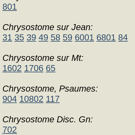
801
Chrysostome sur Jean:
31
35
39
49
58
59
6001
6801
84
Chrysostome sur Mt:
1602
1706
65
Chrysostome, Psaumes:
904
10802
117
Chrysostome Disc. Gn:
702