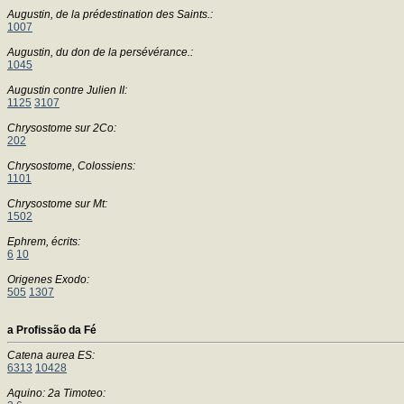
Augustin, de la prédestination des Saints.:
1007
Augustin, du don de la persévérance.:
1045
Augustin contre Julien II:
1125
3107
Chrysostome sur 2Co:
202
Chrysostome, Colossiens:
1101
Chrysostome sur Mt:
1502
Ephrem, écrits:
6
10
Origenes Exodo:
505
1307
a Profissão da Fé
Catena aurea ES:
6313
10428
Aquino: 2a Timoteo: