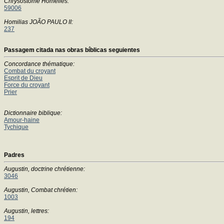
Chrysostome Homélies:
59006
Homilias JOÃO PAULO II:
237
Passagem citada nas obras bíblicas seguientes
Concordance thématique:
Combat du croyant
Esprit de Dieu
Force du croyant
Prier
Dictionnaire biblique:
Amour-haine
Tychique
Padres
Augustin, doctrine chrétienne:
3046
Augustin, Combat chrétien:
1003
Augustin, lettres:
194