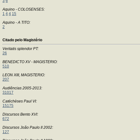
3
6
Aquino - COLOSENSES:
1
4
4
15
Aquino - A TITO:
2
Citado pelo Magistério
Veritatis splendor PT:
26
BENEDICTO XV - MAGISTERIO:
510
LEON XIII, MAGISTERIO:
207
Audiências 2005-2013:
31017
Catéchèses Paul VI:
15175
Discursos Bento XVI:
672
Discursos João Paulo II 2002:
127