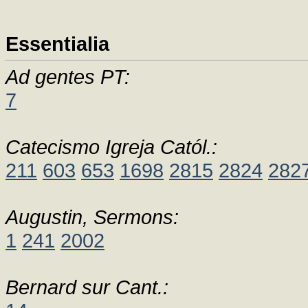
Essentialia
Ad gentes PT:
7
Catecismo Igreja Catól.:
211
603
653
1698
2815
2824
282
Augustin, Sermons:
1
241
2002
Bernard sur Cant.: