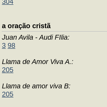
304
a oração cristã
Juan Avila - Audi FIlia:
3
98
Llama de Amor Viva A.:
205
Llama de amor viva B:
205