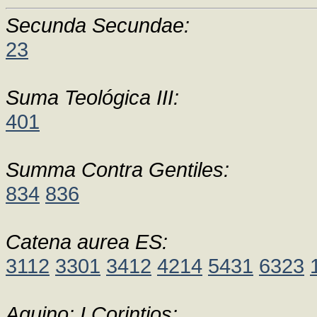
Secunda Secundae:
23
Suma Teológica III:
401
Summa Contra Gentiles:
834
836
Catena aurea ES:
3112
3301
3412
4214
5431
6323
Aquino: I Corintios: