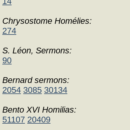
14
Chrysostome Homélies:
274
S. Léon, Sermons:
90
Bernard sermons:
2054
3085
30134
Bento XVI Homilias:
51107
20409