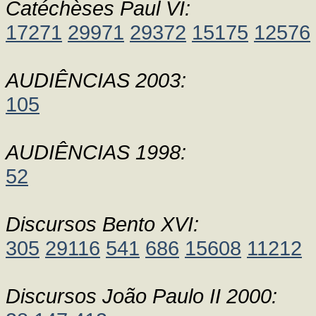
Catéchèses Paul VI:
17271
29971
29372
15175
12576
AUDIÊNCIAS 2003:
105
AUDIÊNCIAS 1998:
52
Discursos Bento XVI:
305
29116
541
686
15608
11212
Discursos João Paulo II 2000: