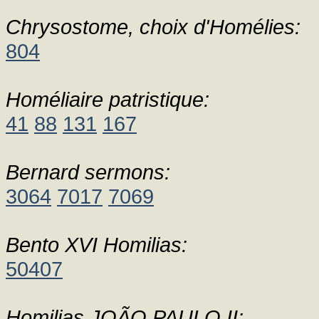
Chrysostome, choix d'Homélies:
804
Homéliaire patristique:
41
88
131
167
Bernard sermons:
3064
7017
7069
Bento XVI Homilias:
50407
Homilias JOÃO PAULO II: