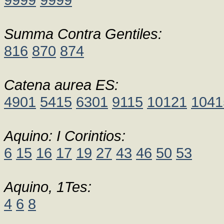
Summa Contra Gentiles:
816
870
874
Catena aurea ES:
4901
5415
6301
9115
10121
1041
Aquino: I Corintios:
6
15
16
17
19
27
43
46
50
53
Aquino, 1Tes:
4
6
8