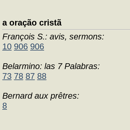
a oração cristã
François S.: avis, sermons:
10
906
906
Belarmino: las 7 Palabras:
73
78
87
88
Bernard aux prêtres:
8