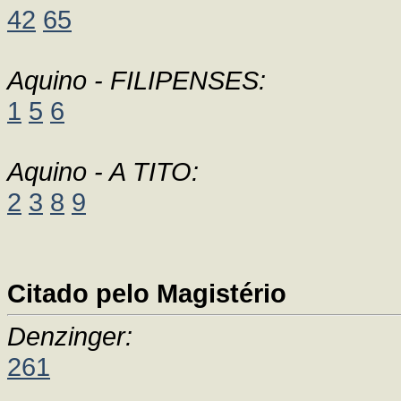
42
65
Aquino - FILIPENSES:
1
5
6
Aquino - A TITO:
2
3
8
9
Citado pelo Magistério
Denzinger:
261