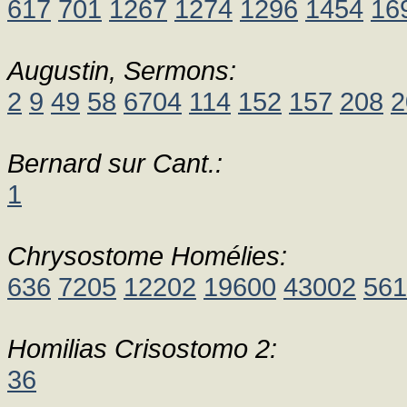
617
701
1267
1274
1296
1454
16
Augustin, Sermons:
2
9
49
58
6704
114
152
157
208
2
Bernard sur Cant.:
1
Chrysostome Homélies:
636
7205
12202
19600
43002
561
Homilias Crisostomo 2:
36