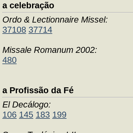
a celebração
Ordo & Lectionnaire Missel:
37108
37714
Missale Romanum 2002:
480
a Profissão da Fé
El Decálogo:
106
145
183
199