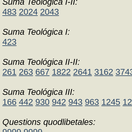
Suma Teológica I-II:
483
2024
2043
Suma Teológica I:
423
Suma Teológica II-II:
261
263
667
1822
2641
3162
374
Suma Teológica III:
166
442
930
942
943
963
1245
12
Questions quodlibetales:
9999
9999