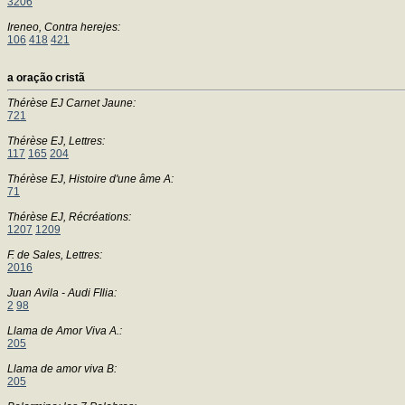
3206
Ireneo, Contra herejes:
106
418
421
a oração cristã
Thérèse EJ Carnet Jaune:
721
Thérèse EJ, Lettres:
117
165
204
Thérèse EJ, Histoire d'une âme A:
71
Thérèse EJ, Récréations:
1207
1209
F. de Sales, Lettres:
2016
Juan Avila - Audi FIlia:
2
98
Llama de Amor Viva A.:
205
Llama de amor viva B:
205