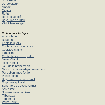
JC, Messie
JC, serviteur
Monde
Caïphe
Refus
Responsabilité
Royaume de Dieu
Vérité Mensonge
Dictionnaire biblique:
Amour-haine
Barabbas
Chefs religieux
Contamination-purification
Courage-crainte
Fanatisme
Garder le silence - parler
Jésus-Christ
Jésus-Christ
Jour de la preparation
Nation, politique et gouvernement
Perfection-imperfection
Ponce pilate
Royaume de Jésus-Christ
Royaume spirituel
Sang-froid de Jésus-Christ
Sarcasme
Souveraineté de Dieu
Tribunaux
Tribunaux
Vérité - erreur