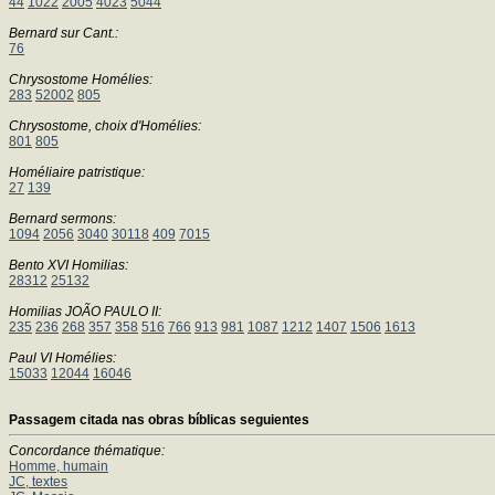
44
1022
2005
4023
5044
Bernard sur Cant.:
76
Chrysostome Homélies:
283
52002
805
Chrysostome, choix d'Homélies:
801
805
Homéliaire patristique:
27
139
Bernard sermons:
1094
2056
3040
30118
409
7015
Bento XVI Homilias:
28312
25132
Homilias JOÃO PAULO II:
235
236
268
357
358
516
766
913
981
1087
1212
1407
1506
1613
Paul VI Homélies:
15033
12044
16046
Passagem citada nas obras bíblicas seguientes
Concordance thématique:
Homme, humain
JC, textes