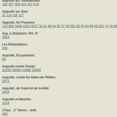
Augustin acc. évangélistes:
132
307
309
310
313
410
Augustin sur Jean:
31
114
116
117
Augustin, les Psaumes:
718
906
1848
2254
3027
33
41
48
54
56
57
58
592
60
63
64
68
69
692
74
76
8
Aug. à Simplicien: Rm, R:
3004
Les Rétractations:
100
Augustin, 83 questions:
69
Augustin contre Fauste:
22020
22060
22080
26000
Augustin, contre les lettres de Pétilien.:
2072
Augustin, de l'esprit et de la lettre:
1054
Augustin et Maximin:
1014
Chrys. - 2° Noces - Juifs:
402