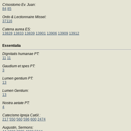
Crisostomo Ev. Juan:
84
85
Ordo & Lectionnaire Missel:
37116
Catena aurea ES:
13828
13833
13839
13901
13906
13909
13912
Essentialia
Dignitatis humanae PT:
11
11
Gaudium et spes PT:
3
Lumen gentium PT:
13
Lumen Gentium:
13
Nostra aetate PT:
4
Catecismo Igreja Catól.:
217
550
560
596
600
2474
Augustin, Sermons: