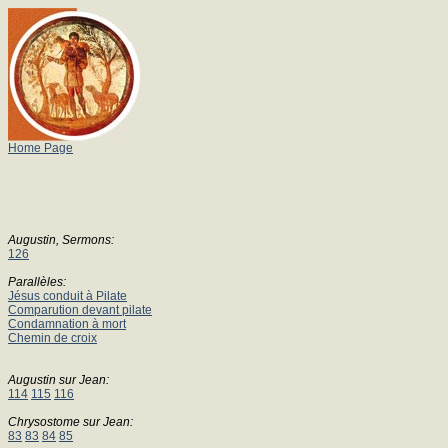
Home Page
Augustin, Sermons:
126
Parallèles:
Jésus conduit à Pilate
Comparution devant pilate
Condamnation à mort
Chemin de croix
Augustin sur Jean:
114
115
116
Chrysostome sur Jean:
83
83
84
85