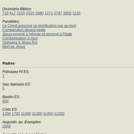
Dicionário Bíblico:
710
617
2525
2525
2680
1271
2797
3855
1120
Parallèles:
Le Christ annonce sa glorification par sa mort
Comparution devant pilate
Jésus envoyé à Hérode et renvoyé à Pilate
Condamnation à mort
Outrages à Jésus Roi
Mort de Jésus
Padres
Policarpo Fil ES:
7
San Atanasio ES:
5
Basilio ES:
600
Cirilo ES:
1200
1700
11300
11300
11400
12200
Augustin, qu. Évangiles:
2046