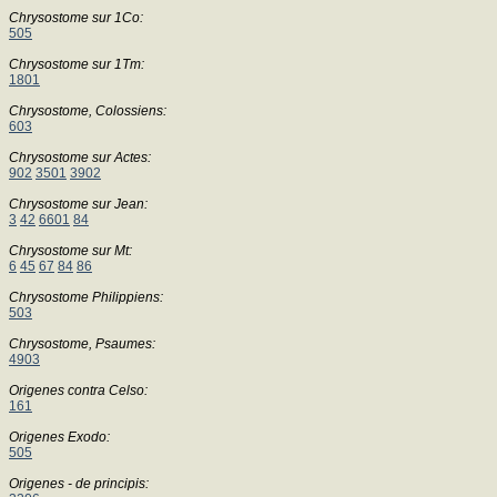
Chrysostome sur 1Co:
505
Chrysostome sur 1Tm:
1801
Chrysostome, Colossiens:
603
Chrysostome sur Actes:
902
3501
3902
Chrysostome sur Jean:
3
42
6601
84
Chrysostome sur Mt:
6
45
67
84
86
Chrysostome Philippiens:
503
Chrysostome, Psaumes:
4903
Origenes contra Celso:
161
Origenes Exodo:
505
Origenes - de principis: