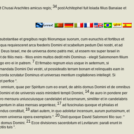
34
et Chusai Arachites amicus regis;
post Achitophel fuit Ioiada filius Banaiae et
substantiae et gregibus regis filiorumque suorum, cum eunuchis et fortibus et
n qua requiesceret arca foederis Domini et scabellum pedum Dei nostri, et ad
Deus Israel, me de universa domo patris mei, ut essem rex super Israel in
 de filiis meis - filios enim multos dedit mihi Dominus - elegit Salomonem filium
7
ego ero ei in patrem.
Et firmabo regnum eius usque in aeternum, si
 mandata Domini Dei vestri, ut possideatis terram bonam et relinquatis eam in
 corda scrutatur Dominus et universas mentium cogitationes intellegit. Si
 perfice ".
 omnium, quae per Spiritum cum eo erant, de atriis domus Domini et de omnibus
14
Domini et de universis vasis ministerii templi Domini,
de auro in pondere per
o mensura uniuscuiusque candelabri et lucernarum, similiter et in candelabris
17
rgentum in alias mensas argenteas;
ad fuscinulas quoque et phialas et
18
ndus constituit,
altari autem, in quo adoletur incensum, aurum purissimum, et
20
gerem universa opera exemplaris ".
Dixit quoque David Salomoni filio suo: "
21
rii domus Domini.
Ecce divisiones sacerdotum et Levitarum: parati erunt in
is tuis ".