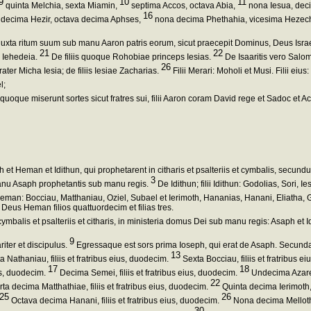
9
10
11
quinta Melchia, sexta Miamin,
septima Accos, octava Abia,
nona Iesua, dec
16
decima Hezir, octava decima Aphses,
nona decima Phethahia, vicesima Hezech
uxta ritum suum sub manu Aaron patris eorum, sicut praecepit Dominus, Deus Israe
21
22
el Iehedeia.
De filiis quoque Rohobiae princeps Iesias.
De Isaaritis vero Salom
26
rater Micha Iesia; de filiis Iesiae Zacharias.
Filii Merari: Moholi et Musi. Filii eius
l;
 quoque miserunt sortes sicut fratres sui, filii Aaron coram David rege et Sadoc et 
ph et Heman et Idithun, qui prophetarent in citharis et psalteriis et cymbalis, secu
3
 manu Asaph prophetantis sub manu regis.
De Idithun; filii Idithun: Godolias, Sori, 
man: Bocciau, Matthaniau, Oziel, Subael et Ierimoth, Hananias, Hanani, Eliatha, G
 Deus Heman filios quattuordecim et filias tres.
ymbalis et psalteriis et citharis, in ministeria domus Dei sub manu regis: Asaph et
9
iter et discipulus.
Egressaque est sors prima Ioseph, qui erat de Asaph. Secunda Go
13
 Nathaniau, filiis et fratribus eius, duodecim.
Sexta Bocciau, filiis et fratribus e
17
18
us, duodecim.
Decima Semei, filiis et fratribus eius, duodecim.
Undecima Azareel
22
ta decima Matthathiae, filiis et fratribus eius, duodecim.
Quinta decima Ierimoth, f
25
26
Octava decima Hanani, filiis et fratribus eius, duodecim.
Nona decima Mellothi,
30