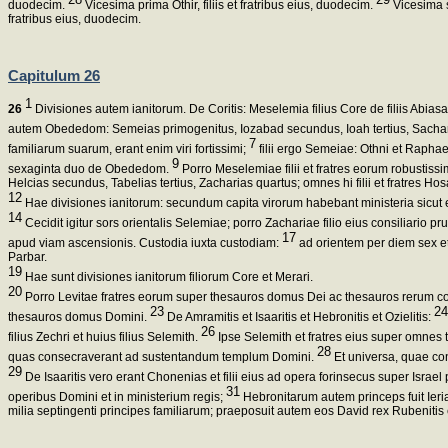
duodecim.
Vicesima prima Othir, filiis et fratribus eius, duodecim.
Vicesima s
fratribus eius, duodecim.
Capitulum 26
1
26
Divisiones autem ianitorum. De Coritis: Meselemia filius Core de filiis Abias
autem Obededom: Semeias primogenitus, Iozabad secundus, Ioah tertius, Sachar
7
familiarum suarum, erant enim viri fortissimi;
filii ergo Semeiae: Othni et Raphael
9
sexaginta duo de Obededom.
Porro Meselemiae filii et fratres eorum robustiss
Helcias secundus, Tabelias tertius, Zacharias quartus; omnes hi filii et fratres Ho
12
Hae divisiones ianitorum: secundum capita virorum habebant ministeria sicut
14
Cecidit igitur sors orientalis Selemiae; porro Zachariae filio eius consiliario pr
17
apud viam ascensionis. Custodia iuxta custodiam:
ad orientem per diem sex et 
Parbar.
19
Hae sunt divisiones ianitorum filiorum Core et Merari.
20
Porro Levitae fratres eorum super thesauros domus Dei ac thesauros rerum 
23
24
thesauros domus Domini.
De Amramitis et Isaaritis et Hebronitis et Ozielitis:
26
filius Zechri et huius filius Selemith.
Ipse Selemith et fratres eius super omnes t
28
quas consecraverant ad sustentandum templum Domini.
Et universa, quae con
29
De Isaaritis vero erant Chonenias et filii eius ad opera forinsecus super Israel 
31
operibus Domini et in ministerium regis;
Hebronitarum autem princeps fuit Ieri
milia septingenti principes familiarum; praeposuit autem eos David rex Rubenitis 