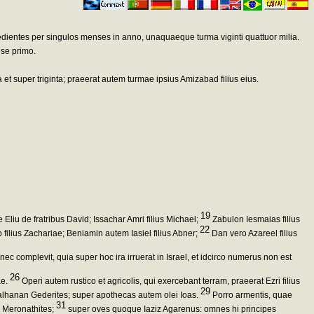
redientes per singulos menses in anno, unaquaeque turma viginti quattuor milia.
nse primo.
ta et super triginta; praeerat autem turmae ipsius Amizabad filius eius.
19
 Eliu de fratribus David; Issachar Amri filius Michael;
Zabulon Iesmaias filius
22
filius Zachariae; Beniamin autem Iasiel filius Abner;
Dan vero Azareel filius
ec complevit, quia super hoc ira irruerat in Israel, et idcirco numerus non est
26
ae.
Operi autem rustico et agricolis, qui exercebant terram, praeerat Ezri filius
29
aalhanan Gederites; super apothecas autem olei Ioas.
Porro armentis, quae
31
a Meronathites;
super oves quoque Iaziz Agarenus: omnes hi principes