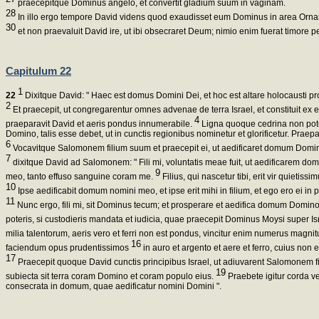
praecepitque Dominus angelo, et convertit gladium suum in vaginam.
28
In illo ergo tempore David videns quod exaudisset eum Dominus in area Ornan
30
et non praevaluit David ire, ut ibi obsecraret Deum; nimio enim fuerat timore p
Capitulum 22
1
22
Dixitque David: " Haec est domus Domini Dei, et hoc est altare holocausti pro 
2
Et praecepit, ut congregarentur omnes advenae de terra Israel, et constituit ex
4
praeparavit David et aeris pondus innumerabile.
Ligna quoque cedrina non poter
Domino, talis esse debet, ut in cunctis regionibus nominetur et glorificetur. P
6
Vocavitque Salomonem filium suum et praecepit ei, ut aedificaret domum Domin
7
dixitque David ad Salomonem: " Fili mi, voluntatis meae fuit, ut aedificarem 
9
meo, tanto effuso sanguine coram me.
Filius, qui nascetur tibi, erit vir quiet
10
Ipse aedificabit domum nomini meo, et ipse erit mihi in filium, et ego ero ei in
11
Nunc ergo, fili mi, sit Dominus tecum; et prosperare et aedifica domum Domino 
poteris, si custodieris mandata et iudicia, quae praecepit Dominus Moysi super Isr
milia talentorum, aeris vero et ferri non est pondus, vincitur enim numerus magni
16
faciendum opus prudentissimos
in auro et argento et aere et ferro, cuius non e
17
Praecepit quoque David cunctis principibus Israel, ut adiuvarent Salomonem f
19
subiecta sit terra coram Domino et coram populo eius.
Praebete igitur corda v
consecrata in domum, quae aedificatur nomini Domini ".