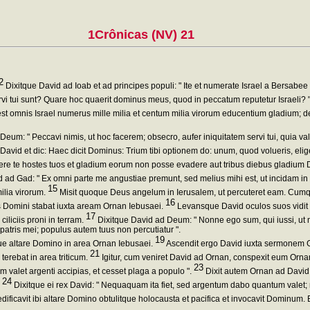
1Crônicas (NV) 21
2
Dixitque David ad Ioab et ad principes populi: " Ite et numerate Israel a Bersabe
tui sunt? Quare hoc quaerit dominus meus, quod in peccatum reputetur Israeli? 
t omnis Israel numerus mille milia et centum milia virorum educentium gladium; d
eum: " Peccavi nimis, ut hoc facerem; obsecro, aufer iniquitatem servi tui, quia vald
David et dic: Haec dicit Dominus: Trium tibi optionem do: unum, quod volueris, elige,
re te hostes tuos et gladium eorum non posse evadere aut tribus diebus gladium Dom
id ad Gad: " Ex omni parte me angustiae premunt, sed melius mihi est, ut incidam 
15
ilia virorum.
Misit quoque Deus angelum in Ierusalem, ut percuteret eam. Cumque
16
lus Domini stabat iuxta aream Ornan Iebusaei.
Levansque David oculos suos vidit
17
iliciis proni in terram.
Dixitque David ad Deum: " Nonne ego sum, qui iussi, ut 
tris mei; populus autem tuus non percutiatur ".
19
ue altare Domino in area Ornan Iebusaei.
Ascendit ergo David iuxta sermonem G
21
erebat in area triticum.
Igitur, cum veniret David ad Ornan, conspexit eum Ornan 
23
m valet argenti accipias, et cesset plaga a populo ".
Dixit autem Ornan ad David: 
24
.
Dixitque ei rex David: " Nequaquam ita fiet, sed argentum dabo quantum valet; n
dificavit ibi altare Domino obtulitque holocausta et pacifica et invocavit Dominum. 