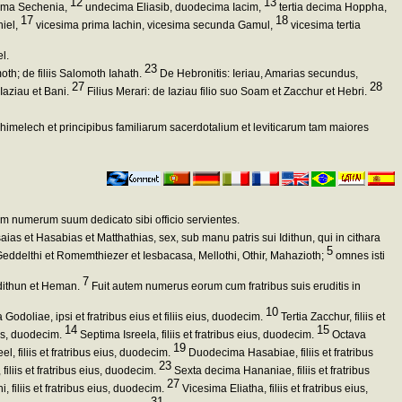
12
13
ima Sechenia,
undecima Eliasib, duodecima Iacim,
tertia decima Hoppha,
17
18
iel,
vicesima prima Iachin, vicesima secunda Gamul,
vicesima tertia
l.
23
oth; de filiis Salomoth Iahath.
De Hebronitis: Ieriau, Amarias secundus,
27
28
: Iaziau et Bani.
Filius Merari: de Iaziau filio suo Soam et Zacchur et Hebri.
Achimelech et principibus familiarum sacerdotalium et leviticarum tam maiores
ndum numerum suum dedicato sibi officio servientes.
Iesaias et Hasabias et Matthathias, sex, sub manu patris sui Idithun, qui in cithara
5
eddelthi et Romemthiezer et Iesbacasa, Mellothi, Othir, Mahazioth;
omnes isti
7
 Idithun et Heman.
Fuit autem numerus eorum cum fratribus suis eruditis in
10
doliae, ipsi et fratribus eius et filiis eius, duodecim.
Tertia Zacchur, filiis et
14
15
ius, duodecim.
Septima Isreela, filiis et fratribus eius, duodecim.
Octava
19
, filiis et fratribus eius, duodecim.
Duodecima Hasabiae, filiis et fratribus
23
iliis et fratribus eius, duodecim.
Sexta decima Hananiae, filiis et fratribus
27
 filiis et fratribus eius, duodecim.
Vicesima Eliatha, filiis et fratribus eius,
31