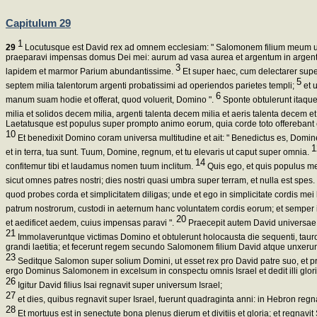
Capitulum 29
1
29
Locutusque est David rex ad omnem ecclesiam: " Salomonem filium meum un
praeparavi impensas domus Dei mei: aurum ad vasa aurea et argentum in argente
3
lapidem et marmor Parium abundantissime.
Et super haec, cum delectarer sup
5
septem milia talentorum argenti probatissimi ad operiendos parietes templi;
et u
6
manum suam hodie et offerat, quod voluerit, Domino ".
Sponte obtulerunt itaque 
milia et solidos decem milia, argenti talenta decem milia et aeris talenta decem et
Laetatusque est populus super prompto animo eorum, quia corde toto offerebant 
10
Et benedixit Domino coram universa multitudine et ait: " Benedictus es, Domine
1
et in terra, tua sunt. Tuum, Domine, regnum, et tu elevaris ut caput super omnia.
14
confitemur tibi et laudamus nomen tuum inclitum.
Quis ego, et quis populus me
sicut omnes patres nostri; dies nostri quasi umbra super terram, et nulla est spes.
quod probes corda et simplicitatem diligas; unde et ego in simplicitate cordis mei 
patrum nostrorum, custodi in aeternum hanc voluntatem cordis eorum; et semper
20
et aedificet aedem, cuius impensas paravi ".
Praecepit autem David universae 
21
Immolaveruntque victimas Domino et obtulerunt holocausta die sequenti, tauros 
grandi laetitia; et fecerunt regem secundo Salomonem filium David atque unxerun
23
Seditque Salomon super solium Domini, ut esset rex pro David patre suo, et pros
ergo Dominus Salomonem in excelsum in conspectu omnis Israel et dedit illi glori
26
Igitur David filius Isai regnavit super universum Israel;
27
et dies, quibus regnavit super Israel, fuerunt quadraginta anni: in Hebron regna
28
Et mortuus est in senectute bona plenus dierum et divitiis et gloria; et regnavit