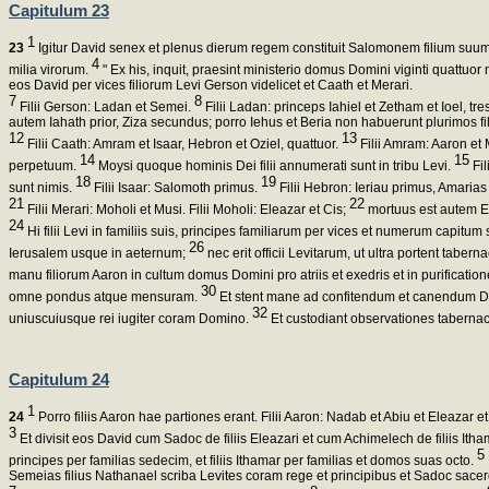
Capitulum 23
1
23
Igitur David senex et plenus dierum regem constituit Salomonem filium suum
4
milia virorum.
" Ex his, inquit, praesint ministerio domus Domini viginti quattuor 
eos David per vices filiorum Levi Gerson videlicet et Caath et Merari.
7
8
Filii Gerson: Ladan et Semei.
Filii Ladan: princeps Iahiel et Zetham et Ioel, tre
autem Iahath prior, Ziza secundus; porro Iehus et Beria non habuerunt plurimos fi
12
13
Filii Caath: Amram et Isaar, Hebron et Oziel, quattuor.
Filii Amram: Aaron et 
14
15
perpetuum.
Moysi quoque hominis Dei filii annumerati sunt in tribu Levi.
Fil
18
19
sunt nimis.
Filii Isaar: Salomoth primus.
Filii Hebron: Ieriau primus, Amaria
21
22
Filii Merari: Moholi et Musi. Filii Moholi: Eleazar et Cis;
mortuus est autem Ele
24
Hi filii Levi in familiis suis, principes familiarum per vices et numerum capitu
26
Ierusalem usque in aeternum;
nec erit officii Levitarum, ut ultra portent tab
manu filiorum Aaron in cultum domus Domini pro atriis et exedris et in purificatio
30
omne pondus atque mensuram.
Et stent mane ad confitendum et canendum D
32
uniuscuiusque rei iugiter coram Domino.
Et custodiant observationes tabernacu
Capitulum 24
1
24
Porro filiis Aaron hae partiones erant. Filii Aaron: Nadab et Abiu et Eleazar e
3
Et divisit eos David cum Sadoc de filiis Eleazari et cum Achimelech de filiis It
5
principes per familias sedecim, et filiis Ithamar per familias et domos suas octo.
Semeias filius Nathanael scriba Levites coram rege et principibus et Sadoc sacer