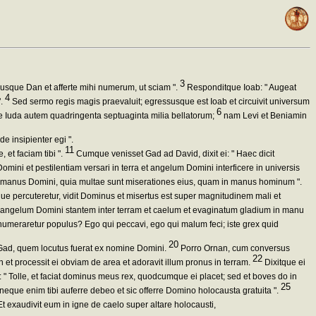
3
e usque Dan et afferte mihi numerum, ut sciam ".
Responditque Ioab: " Augeat
4
".
Sed sermo regis magis praevaluit; egressusque est Ioab et circuivit universum
6
e Iuda autem quadringenta septuaginta milia bellatorum;
nam Levi et Beniamin
e insipienter egi ".
11
 et faciam tibi ".
Cumque venisset Gad ad David, dixit ei: " Haec dicit
ini et pestilentiam versari in terra et angelum Domini interficere in universis
in manus Domini, quia multae sunt miserationes eius, quam in manus hominum ".
 percuteretur, vidit Dominus et misertus est super magnitudinem mali et
 angelum Domini stantem inter terram et caelum et evaginatum gladium in manu
numeraretur populus? Ego qui peccavi, ego qui malum feci; iste grex quid
20
ad, quem locutus fuerat ex nomine Domini.
Porro Ornan, cum conversus
22
et processit ei obviam de area et adoravit illum pronus in terram.
Dixitque ei
" Tolle, et faciat dominus meus rex, quodcumque ei placet; sed et boves do in
25
eque enim tibi auferre debeo et sic offerre Domino holocausta gratuita ".
Et exaudivit eum in igne de caelo super altare holocausti,