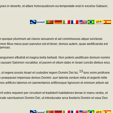
es in deserto, et altare holocaustorum ea tempestate erat in excelso Gabaon;
 quoque plurimum ad clavos ianuarum et ad commissuras atque iuncturas
lomon filius meus puer parvulus est et tener; domus autem, quae aedificanda est
mpensas.
nguinem effudisti et magna bella bellasti. Non poteris aedificare domum nomini
nc causam Salomon vocabitur, et pacem et otium dabo in Israel cunctis diebus eius.
13
t regere possis Israel et custodire legem Domini Dei tui;
tunc enim proficere
praeparavi impensas domus Domini: auri talenta centum milia et argenti mille
s artifices latomos et caementarios artificesque lignorum et omnium artium ad
 vobis requiem per circuitum et tradiderit habitatores terrae in manu vestra, et
icate sanctuarium Domini Dei, ut introducatur arca foederis Domini et vasa Deo