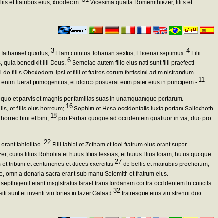
liis et fratribus eius, duodecim.
Vicesima quarta Romemthiezer, filiis et
3
4
, Iathanael quartus,
Elam quintus, Iohanan sextus, Elioenai septimus.
Filii
6
 quia benedixit illi Deus.
Semeiae autem filio eius nati sunt filii praefecti
de filiis Obededom, ipsi et filii et fratres eorum fortissimi ad ministrandum
11
on enim fuerat primogenitus, et idcirco posuerat eum pater eius in principem -
equo et parvis et magnis per familias suas in unamquamque portarum.
16
, et filiis eius horreum;
Sephim et Hosa occidentalis iuxta portam Sallecheth
18
horreo bini et bini,
pro Parbar quoque ad occidentem quattuor in via, duo pro
22
erant Iahielitae.
Filii Iahiel et Zetham et Ioel fratrum eius erant super
r, cuius filius Rohobia et huius filius Iesaias; et huius filius Ioram, huius quoque
27
et tribuni et centuriones et duces exercitus
de bellis et manubiis proeliorum,
iae, omnia donaria sacra erant sub manu Selemith et fratrum eius.
e septingenti erant magistratus Israel trans Iordanem contra occidentem in cunctis
32
sunt et inventi viri fortes in Iazer Galaad
fratresque eius viri strenui duo