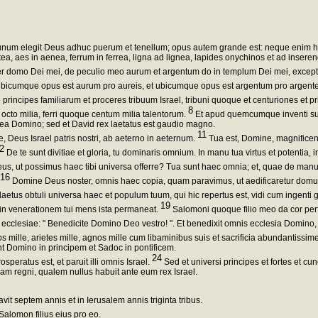
um elegit Deus adhuc puerum et tenellum; opus autem grande est: neque enim h
a, aes in aenea, ferrum in ferrea, ligna ad lignea, lapides onychinos et ad in
er domo Dei mei, de peculio meo aurum et argentum do in templum Dei mei, except
bicumque opus est aurum pro aureis, et ubicumque opus est argentum pro argenteis e
principes familiarum et proceres tribuum Israel, tribuni quoque et centuriones et pr
8
 octo milia, ferri quoque centum milia talentorum.
Et apud quemcumque inventi sun
ea Domino; sed et David rex laetatus est gaudio magno.
11
, Deus Israel patris nostri, ab aeterno in aeternum.
Tua est, Domine, magnificent
2
De te sunt divitiae et gloria, tu dominaris omnium. In manu tua virtus et potentia,
us, ut possimus haec tibi universa offerre? Tua sunt haec omnia; et, quae de manu
16
Domine Deus noster, omnis haec copia, quam paravimus, ut aedificaretur domus 
laetus obtuli universa haec et populum tuum, qui hic repertus est, vidi cum ingenti 
19
 in venerationem tui mens ista permaneat.
Salomoni quoque filio meo da cor perfe
ecclesiae: " Benedicite Domino Deo vestro! ". Et benedixit omnis ecclesia Domino
mille, arietes mille, agnos mille cum libaminibus suis et sacrificia abundantissim
t Domino in principem et Sadoc in pontificem.
24
peratus est, et paruit illi omnis Israel.
Sed et universi principes et fortes et cu
am regni, qualem nullus habuit ante eum rex Israel.
vit septem annis et in Ierusalem annis triginta tribus.
 Salomon filius eius pro eo.