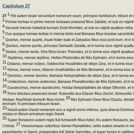
Capitulum 27
1
27
Filii autem Israel secundum numerum suum, principes familiarum, tribuni et c
2
Primae turmae in primo mense Iesbaam praeerat filius Zabdiel, et sub eo viginti
4
Secundi mensis habebat turmam Dudi Ahohites, et sub eo viginti quattuor milia.
5
Dux quoque turmae tertiae in mense tertio erat Banaias filius Ioiadae sacerdotis, 
7
Quartus, mense quarto, Asael frater Ioab et Zabadias filius eius post eum, et in tu
8
Quintus, mense quinto, princeps Samaoth Zaraita, et in turma eius viginti quattuo
9
Sextus, mense sexto, Hira filius Acces Thecuites, et in turma eius viginti quattuor
10
Septimus, mense septimo, Helles Phalonites de filiis Ephraim, et in turma eius v
11
Octavus, mense octavo, Sobbochai Husathites de stirpe Zara, et in turma eius vi
12
Nonus, mense nono, Abiezer Anathothites de filiis Beniamin, et in turma eius vig
13
Decimus, mense decimo, Maharai Netophathites de stirpe Zara, et in turma eius 
14
Undecimus, mense undecimo, Banaias Pharathonites de filiis Ephraim, et in turm
15
Duodecimus, mense duodecimo, Holdai Netophathites de stirpe Othoniel, et in t
16
Porro tribubus praeerant Israel: Rubenitis dux Eliezer filius Zechri; Simeonitis
20
Abdiae; Nephthali Ierimoth filius Azriel;
filiis Ephraim Osee filius Ozaziu; dimid
Ieroham: hi principes tribuum Israel.
23
Noluit autem David numerare eos a viginti annis inferius, quia dixerat Dominus u
relatus in librum annalium regis David.
25
Super thesauros autem regis fuit Azmaveth filius Adiel; his autem thesauris, qui e
27
Chelub.
Vinearumque cultoribus Semei Ramathites; cellis autem vinariis in v
pascebantur in Saron, praepositus fuit Setrai Saronites, et super boves in vallibus 