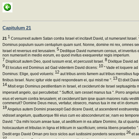
Capitulum 21
1
21
Consurrexit autem Satan contra Israel et incitavit David, ut numeraret Israel.
Dominus populum suum centuplum quam sunt. Nonne, domine mi rex, omnes servi 
5
Israel et reversus est Ierusalem.
Deditque David numerum census, et inventus es
non numeravit in medio eorum, eo quod invitus exequeretur regis imperium.
7
8
Displicuit autem Deo, quod iussum erat, et percussit Israel.
Dixitque David ad D
9
10
Et locutus est Dominus ad Gad videntem David dicens:
" Vade et loquere ad 
12
Dominus: Elige, quod volueris:
aut tribus annis famem aut tribus mensibus fuge
13
finibus Israel. Nunc igitur vide quid respondeam ei, qui misit me ".
Et dixit Dav
14
Misit ergo Dominus pestilentiam in Israel, et ceciderunt de Israel septuaginta m
imperavit angelo, qui percutiebat: " Sufficit, iam cesset manus tua ". Porro ange
eius et versum contra Ierusalem; et ceciderunt tam ipse quam maiores natu vestiti c
commeruit? Domine Deus meus, vertatur, obsecro, manus tua in me et in domum pa
18
Angelus autem Domini praecepit Gad dicere David, ut ascenderet exstrueretq
vidisset angelum, quattuorque filii eius cum eo absconderunt se; nam eo tempore t
David: " Da mihi locum areae tuae, ut aedificem in ea altare Domino, ita ut quantu
holocaustum et tribulas in ligna et triticum in sacrificium; omnia libens praebebo "
26
Dedit ergo David Ornan pro loco siclos auri iustissimi ponderis sescentos
et ae
27