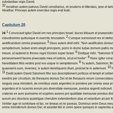
substantiae regis David.
32
Ionathan autem patruus David consiliarius, vir prudens et litteratus, ipse et Iahi
Abiathar. Princeps autem exercitus regis erat Ioab.
Capitulum 28
1
28
Convocavit igitur David om nes principes Israel, duces tribuum et praepositos
2
robustissimis quibusque in exercitu Ierusalem.
Cumque surrexisset rex et stetiss
3
aedificandum omnia praeparavi;
Deus autem dixit mihi: "Non aedificabis domum
sempiternum; Iudam enim elegit principem, porro in domo Iudae domum patris mei, e
6
meum, ut sederet in throno regni Domini super Israel.
Dixitque mihi: "Salomon fi
8
perseveraverit facere praecepta mea et iudicia, sicut et hodie".
Nunc igitur coram
9
hereditatem filiis vestris post vos usque in sempiternum.
Tu autem, Salomon, fili 
10
quaesieris eum, invenies; si autem dereliqueris illum, proiciet te in aeternum.
N
11
Dedit autem David Salomoni filio suo descriptionem porticus et templi et cella
exedris per circuitum, de thesauris domus Dei et de thesauris rerum consecrata
singula vasa ministerii, de omnibus vasis argenteis in pondere per omnia vasa p
argenteis et in lucernis eorum pro diversitate mensurae, pondus argenti indicavit
crateras ex auro purissimo et scyphos aureos pro qualitate mensurae pondus distr
aurum pro structura quadrigae cherubim extendentium alas et velantium arcam f
Viriliter age et confortare et fac, ne timeas et ne paveas; Dominus enim Deus meu
omne ministerium domus Dei; et assistet tibi in omni opere quisquis in sapientia 