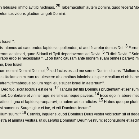
29
 Iebusaei immolavit ibi victimas.
Tabernaculum autem Domini, quod fecerat Moys
erterritus videns gladium angeli Domini.
Israel ".
3
 eis latomos ad caedendos lapides et poliendos, ut aedificaretur domus Dei.
Ferrum
5
ant aestimari, quae Sidonii et Tyrii deportaverant ad David.
Et dixit David: " Sa
raeparabo ergo ei necessaria ". Et ob hanc causam ante mortem suam omnes paravit i
o, Deo Israel;
8
domum nomini Domini Dei mei,
sed factus est ad me sermo Domini dicens: "Multum sa
issimus; faciam enim eum requiescere ab omnibus inimicis suis per circuitum et ob ha
 patrem; firmaboque solium regni eius super Israel in aeternum".
12
Deo tuo, sicut locutus est de te.
Tantum det tibi Dominus prudentiam et sensum, u
14
ael. Confortare et viriliter age; ne timeas neque paveas.
Ecce ego in labore meo 
15
tudine. Ligna et lapides praeparavi; tu autem ad ea adicies.
Habes quoque plurimo
st numerus. Surge igitur et fac, et erit Dominus tecum ".
18
ilium suum: "
Cernitis, inquiens, quod Dominus Deus vester vobiscum sit et dederit
estra et animas vestras, ut quaeratis Dominum Deum vestrum; et consurgite et aedif