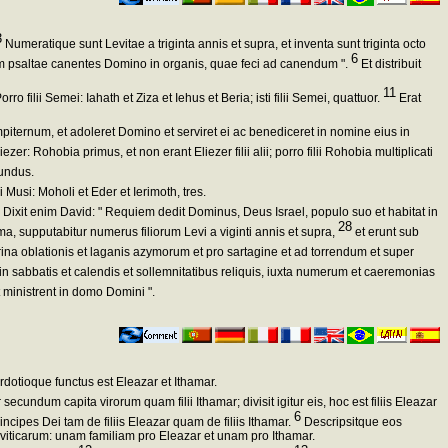
3
Numeratique sunt Levitae a triginta annis et supra, et inventa sunt triginta octo
6
dem psaltae canentes Domino in organis, quae feci ad canendum ".
Et distribuit
11
orro filii Semei: Iahath et Ziza et Iehus et Beria; isti filii Semei, quattuor.
Erat
empiternum, et adoleret Domino et serviret ei ac benediceret in nomine eius in
iezer: Rohobia primus, et non erant Eliezer filii alii; porro filii Rohobia multiplicati
cundus.
ii Musi: Moholi et Eder et Ierimoth, tres.
Dixit enim David: " Requiem dedit Dominus, Deus Israel, populo suo et habitat in
28
ma, supputabitur numerus filiorum Levi a viginti annis et supra,
et erunt sub
rina oblationis et laganis azymorum et pro sartagine et ad torrendum et super
 sabbatis et calendis et sollemnitatibus reliquis, iuxta numerum et caeremonias
 ministrent in domo Domini ".
dotioque functus est Eleazar et Ithamar.
 secundum capita virorum quam filii Ithamar; divisit igitur eis, hoc est filiis Eleazar
6
rincipes Dei tam de filiis Eleazar quam de filiis Ithamar.
Descripsitque eos
eviticarum: unam familiam pro Eleazar et unam pro Ithamar.