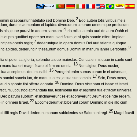
2
omini praeparatur habitatio sed Domino Deo.
Ego autem totis viribus meis
serendum, durum caementum et lapides diversorum colorum omnemque pretiosum
4
is his, quae paravi in aedem sanctam:
tria milia talenta auri de auro Ophir et
t pro quolibet opere per manus artificum; et si quis sponte offert, impleat
7
incipes operis regis;
dederuntque in opera domus Dei auri talenta quinque
9
t lapides, dederunt in thesaurum domus Domini in manum Iahiel Gersonitis.
ia et potentia, gloria, splendor atque maiestas. Cuncta enim, quae in caelo sunt
13
 in manu tua est magnificare et firmare omnia.
Nunc igitur, Deus noster,
15
 tua accepimus, dedimus tibi.
Peregrini enim sumus coram te et advenae,
17
nomini sancto tuo, de manu tua est, et tua sunt omnia.
Scio, Deus meus,
18
gaudio sponte tibi offerre donaria.
Domine, Deus Abraham et Isaac et Israel
ctum, ut custodiat mandata tua, testimonia tua et legitima tua et faciat universa
, Deo patrum suorum; et inclinaverunt se et adoraverunt Deum et deinde regem.
22
e in omnem Israel.
Et comederunt et biberunt coram Domino in die illo cum
25
ncti filii regis David dederunt manum subicientes se Salomoni regi.
Magnificavit