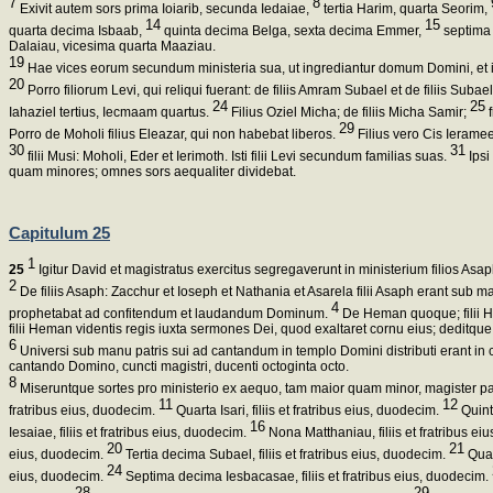
7
8
Exivit autem sors prima Ioiarib, secunda Iedaiae,
tertia Harim, quarta Seorim,
14
15
quarta decima Isbaab,
quinta decima Belga, sexta decima Emmer,
septima 
Dalaiau, vicesima quarta Maaziau.
19
Hae vices eorum secundum ministeria sua, ut ingrediantur domum Domini, et i
20
Porro filiorum Levi, qui reliqui fuerant: de filiis Amram Subael et de filiis Suba
24
25
Iahaziel tertius, Iecmaam quartus.
Filius Oziel Micha; de filiis Micha Samir;
f
29
Porro de Moholi filius Eleazar, qui non habebat liberos.
Filius vero Cis Ieramee
30
31
filii Musi: Moholi, Eder et Ierimoth. Isti filii Levi secundum familias suas.
Ipsi
quam minores; omnes sors aequaliter dividebat.
Capitulum 25
1
25
Igitur David et magistratus exercitus segregaverunt in ministerium filios Asa
2
De filiis Asaph: Zacchur et Ioseph et Nathania et Asarela filii Asaph erant sub
4
prophetabat ad confitendum et laudandum Dominum.
De Heman quoque; filii He
filii Heman videntis regis iuxta sermones Dei, quod exaltaret cornu eius; deditque
6
Universi sub manu patris sui ad cantandum in templo Domini distributi erant in c
cantando Domino, cuncti magistri, ducenti octoginta octo.
8
Miseruntque sortes pro ministerio ex aequo, tam maior quam minor, magister par
11
12
fratribus eius, duodecim.
Quarta Isari, filiis et fratribus eius, duodecim.
Quinta
16
Iesaiae, filiis et fratribus eius, duodecim.
Nona Matthaniau, filiis et fratribus ei
20
21
eius, duodecim.
Tertia decima Subael, filiis et fratribus eius, duodecim.
Quar
24
eius, duodecim.
Septima decima Iesbacasae, filiis et fratribus eius, duodecim.
28
29