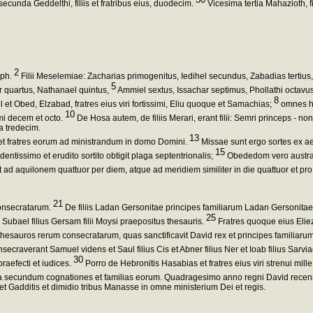
ecunda Geddelthi, filiis et fratribus eius, duodecim.
Vicesima tertia Mahazioth, fi
2
aph.
Filii Meselemiae: Zacharias primogenitus, Iedihel secundus, Zabadias tertius
5
 quartus, Nathanael quintus,
Ammiel sextus, Issachar septimus, Phollathi octavus,
8
 et Obed, Elzabad, fratres eius viri fortissimi, Eliu quoque et Samachias;
omnes hi 
10
imi decem et octo.
De Hosa autem, de filiis Merari, erant filii: Semri princeps - n
sa tredecim.
13
 et fratres eorum ad ministrandum in domo Domini.
Missae sunt ergo sortes ex a
15
udentissimo et erudito sortito obtigit plaga septentrionalis;
Obededom vero australis
ad aquilonem quattuor per diem, atque ad meridiem similiter in die quattuor et pro 
21
consecratarum.
De filiis Ladan Gersonitae principes familiarum Ladan Gersonitae 
25
Subael filius Gersam filii Moysi praepositus thesauris.
Fratres quoque eius Elieze
hesauros rerum consecratarum, quas sanctificavit David rex et principes familiarum 
secraverant Samuel videns et Saul filius Cis et Abner filius Ner et Ioab filius Sarv
30
praefecti et iudices.
Porro de Hebronitis Hasabias et fratres eius viri strenui mill
a secundum cognationes et familias eorum. Quadragesimo anno regni David recensiti 
et Gadditis et dimidio tribus Manasse in omne ministerium Dei et regis.