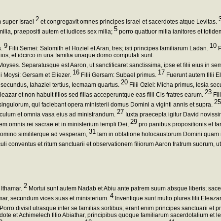
2
 super Israel
et congregavit omnes principes Israel et sacerdotes atque Levitas.
5
milia, praepositi autem et iudices sex milia;
porro quattuor milia ianitores et toti
9
10
s.
Filii Semei: Salomith et Hoziel et Aran, tres; isti principes familiarum Ladan.
P
lios, et idcirco in una familia unaque domo computati sunt.
Moyses. Separatusque est Aaron, ut sanctificaret sanctissima, ipse et filii eius in s
16
17
ii Moysi: Gersam et Eliezer.
Filii Gersam: Subael primus.
Fuerunt autem filii El
20
s secundus, Iahaziel tertius, Iecmaam quartus.
Filii Oziel: Micha primus, Iesia se
23
azar et non habuit filios sed filias acceperuntque eas filii Cis fratres earum.
Fil
25
m singulorum, qui faciebant opera ministerii domus Domini a viginti annis et supra.
27
ernaculum et omnia vasa eius ad ministrandum.
Iuxta praecepta igitur David novissi
29
nem omnis rei sacrae et in ministerium templi Dei,
pro panibus propositionis et fa
31
omino similiterque ad vesperam,
tam in oblatione holocaustorum Domini quam in
li conventus et ritum sanctuarii et observationem filiorum Aaron fratrum suorum, ut
2
t Ithamar.
Mortui sunt autem Nadab et Abiu ante patrem suum absque liberis; sacer
4
hamar, secundum vices suas et ministerium.
Inventique sunt multo plures filii Eleazar
Porro divisit utrasque inter se familias sortibus; erant enim principes sanctuarii et p
dote et Achimelech filio Abiathar, principibus quoque familiarum sacerdotalium et l