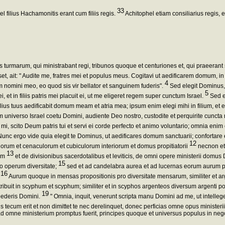
33
el filius Hachamonitis erant cum filiis regis.
Achitophel etiam consiliarius regis, 
 turmarum, qui ministrabant regi, tribunos quoque et centuriones et, qui praeerant 
et, ait: " Audite me, fratres mei et populus meus. Cogitavi ut aedificarem domum, i
4
 nomini meo, eo quod sis vir bellator et sanguinem fuderis".
Sed elegit Dominus, 
5
t in filiis patris mei placuit ei, ut me eligeret regem super cunctum Israel.
Sed et
lius tuus aedificabit domum meam et atria mea; ipsum enim elegi mihi in filium, et 
 universo Israel coetu Domini, audiente Deo nostro, custodite et perquirite cuncta
mi, scito Deum patris tui et servi ei corde perfecto et animo voluntario; omnia enim
unc ergo vide quia elegit te Dominus, ut aedificares domum sanctuarii; confortare et
12
riorum et cenaculorum et cubiculorum interiorum et domus propitiatorii
necnon et
13
rum
et de divisionibus sacerdotalibus et leviticis, de omni opere ministerii domus 
15
ro operum diversitate;
sed et ad candelabra aurea et ad lucernas eorum aurum pr
16
.
Aurum quoque in mensas propositionis pro diversitate mensarum, similiter et a
ibuit in scyphum et scyphum; similiter et in scyphos argenteos diversum argenti po
19
oederis Domini.
" Omnia, inquit, venerunt scripta manu Domini ad me, ut intelle
s tecum erit et non dimittet te nec derelinquet, donec perficias omne opus ministe
ad omne ministerium promptus fuerit, principes quoque et universus populus in negoti