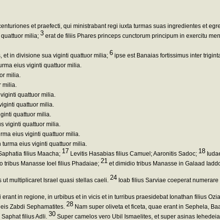
enturiones et praefecti, qui ministrabant regi iuxta turmas suas ingredientes et eg
3
 quattuor milia;
erat de filiis Phares princeps cunctorum principum in exercitu me
6
et in divisione sua viginti quattuor milia;
ipse est Banaias fortissimus inter trigin
rma eius viginti quattuor milia.
r milia.
 milia.
iginti quattuor milia.
ginti quattuor milia.
inti quattuor milia.
viginti quattuor milia.
a eius viginti quattuor milia.
urma eius viginti quattuor milia.
17
18
 Saphatia filius Maacha;
Levitis Hasabias filius Camuel; Aaronitis Sadoc;
Iudae
21
io tribus Manasse Ioel filius Phadaiae;
et dimidio tribus Manasse in Galaad Iaddo 
24
t multiplicaret Israel quasi stellas caeli.
Ioab filius Sarviae coeperat numerare n
rant in regione, in urbibus et in vicis et in turribus praesidebat Ionathan filius Ozi
28
ineis Zabdi Sephamatites.
Nam super oliveta et ficeta, quae erant in Sephela, B
30
Saphat filius Adli.
Super camelos vero Ubil Ismaelites, et super asinas Iehedei