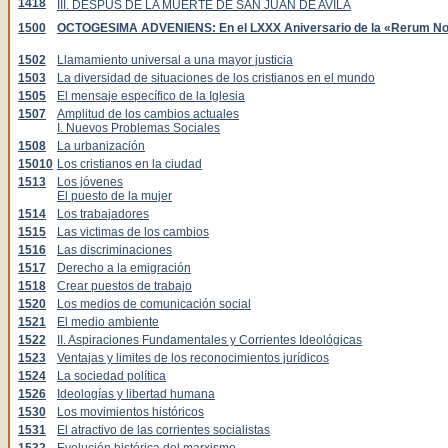
1418
III. DESPUS DE LA MUERTE DE SAN JUAN DE AVILA
1500
OCTOGESIMA ADVENIENS: En el LXXX Aniversario de la «Rerum N
1502
Llamamiento universal a una mayor justicia
1503
La diversidad de situaciones de los cristianos en el mundo
1505
El mensaje específico de la Iglesia
1507
Amplitud de los cambios actuales
I. Nuevos Problemas Sociales
1508
La urbanización
15010
Los cristianos en la ciudad
1513
Los jóvenes
El puesto de la mujer
1514
Los trabajadores
1515
Las victimas de los cambios
1516
Las discriminaciones
1517
Derecho a la emigración
1518
Crear puestos de trabajo
1520
Los medios de comunicación social
1521
El medio ambiente
1522
II. Aspiraciones Fundamentales y Corrientes Ideológicas
1523
Ventajas y limites de los reconocimientos jurídicos
1524
La sociedad política
1526
Ideologías y libertad humana
1530
Los movimientos históricos
1531
El atractivo de las corrientes socialistas