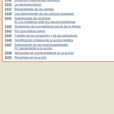
1532
Evolución histórica del marxismo
1535
La ideología liberal
1537
Renacimiento de las utopías
1538
Los interrogantes de las ciencias humanas
1541
Ambigüedad del progreso
III. Los cristianos ante los nuevos problemas
1542
Dinamismo de la enseñanza social de la Iglesia
1543
Por una justicia mayor
1545
Cambio de los corazones y de las estructuras
1546
Significación cristiana de la acción política
1547
Participación en las responsabilidades
IV. Llamamiento a la acción
1548
Necesidad de comprometerse en la acción
1550
Pluralismo en la acción