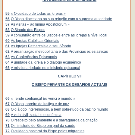
55
« O cuidado de todas as Igrejas »
56
O Bispo diocesano na sua relação com a suprema autoridade
57
As visitas « ad limina Apostolorum »
58
O Sínodo dos Bispos
59
A comunhão entre os Bispos e entre as Igrejas a nível local
60
As Igrejas Católicas Orientais
61
As Igrejas Patriarcais e o seu Sínodo
62
A organização metropolitana e das Províncias eclesiásticas
63
As Conferências Episcopais
64
A unidade da Igreja e o diálogo ecuménico
65
A missionariedade no ministério episcopal
CAPÍTULO VII
O BISPO PERANTE OS DESAFIOS ACTUAIS
66
« Tende confiança! Eu venci o mundo »
67
O Bispo, obreiro de justiça e de paz
68
O diálogo interreligioso, a bem sobretudo da paz no mundo
69
A vida civil, social e económica
70
O respeito pelo ambiente e a salvaguarda da criação
71
O ministério do Bispo em prol da saúde
72
O cuidado pastoral do Bispo pelos migrantes