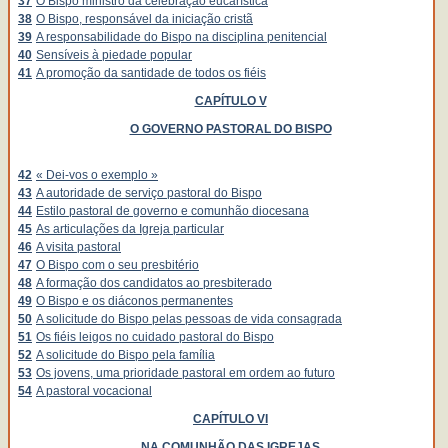
37
O Bispo ministro da celebração eucarística
38
O Bispo, responsável da iniciação cristã
39
A responsabilidade do Bispo na disciplina penitencial
40
Sensíveis à piedade popular
41
A promoção da santidade de todos os fiéis
CAPÍTULO V
O GOVERNO PASTORAL DO BISPO
42
« Dei-vos o exemplo »
43
A autoridade de serviço pastoral do Bispo
44
Estilo pastoral de governo e comunhão diocesana
45
As articulações da Igreja particular
46
A visita pastoral
47
O Bispo com o seu presbitério
48
A formação dos candidatos ao presbiterado
49
O Bispo e os diáconos permanentes
50
A solicitude do Bispo pelas pessoas de vida consagrada
51
Os fiéis leigos no cuidado pastoral do Bispo
52
A solicitude do Bispo pela família
53
Os jovens, uma prioridade pastoral em ordem ao futuro
54
A pastoral vocacional
CAPÍTULO VI
NA COMUNHÃO DAS IGREJAS