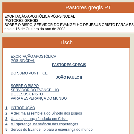
Pastores gregis PT
EXORTAÇÃO APOSTÓLICA PÓS-SINODAL
PASTORES GREGIS
SOBRE O BISPO, SERVIDOR DO EVANGELHO DE JESUS CRISTO PARA A 
no dia 16 de Outubro do ano de 2003
Tisch
EXORTAÇÃO APOSTÓLICA
PÓS-SINODAL
PASTORES GREGIS
DO SUMO PONTÍFICE
JOÃO PAULO II
SOBRE O BISPO,
SERVIDOR DO EVANGELHO
DE JESUS CRISTO
PARA A ESPERANÇA DO MUNDO
1
INTRODUÇÃO
2
A décima assembleia do Sínodo dos Bispos
3
Uma esperança fundada em Cristo
4
A Esperança, na falência das esperanças
5
Servos do Evangelho para a esperança do mundo