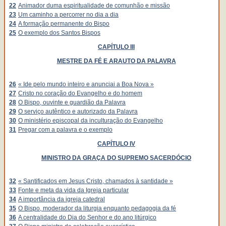
22
Animador duma espiritualidade de comunhão e missão
23
Um caminho a percorrer no dia a dia
24
A formação permanente do Bispo
25
O exemplo dos Santos Bispos
CAPÍTULO III
MESTRE DA FÉ E ARAUTO DA PALAVRA
26
« Ide pelo mundo inteiro e anunciai a Boa Nova »
27
Cristo no coração do Evangelho e do homem
28
O Bispo, ouvinte e guardião da Palavra
29
O serviço autêntico e autorizado da Palavra
30
O ministério episcopal da inculturação do Evangelho
31
Pregar com a palavra e o exemplo
CAPÍTULO IV
MINISTRO DA GRAÇA DO SUPREMO SACERDÓCIO
32
« Santificados em Jesus Cristo, chamados à santidade »
33
Fonte e meta da vida da Igreja particular
34
A importância da igreja catedral
35
O Bispo, moderador da liturgia enquanto pedagogia da fé
36
A centralidade do Dia do Senhor e do ano litúrgico