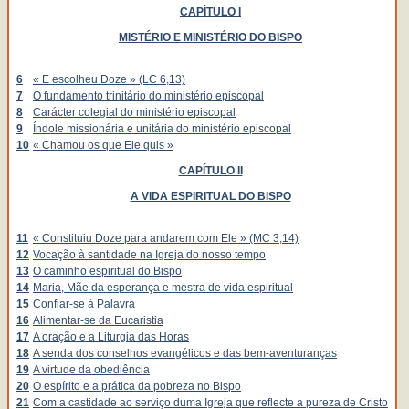
CAPÍTULO I
MISTÉRIO E MINISTÉRIO DO BISPO
6
« E escolheu Doze » (LC 6,13)
7
O fundamento trinitário do ministério episcopal
8
Carácter colegial do ministério episcopal
9
Índole missionária e unitária do ministério episcopal
10
« Chamou os que Ele quis »
CAPÍTULO II
A VIDA ESPIRITUAL DO BISPO
11
« Constituiu Doze para andarem com Ele » (MC 3,14)
12
Vocação à santidade na Igreja do nosso tempo
13
O caminho espiritual do Bispo
14
Maria, Mãe da esperança e mestra de vida espiritual
15
Confiar-se à Palavra
16
Alimentar-se da Eucaristia
17
A oração e a Liturgia das Horas
18
A senda dos conselhos evangélicos e das bem-aventuranças
19
A virtude da obediência
20
O espírito e a prática da pobreza no Bispo
21
Com a castidade ao serviço duma Igreja que reflecte a pureza de Cristo