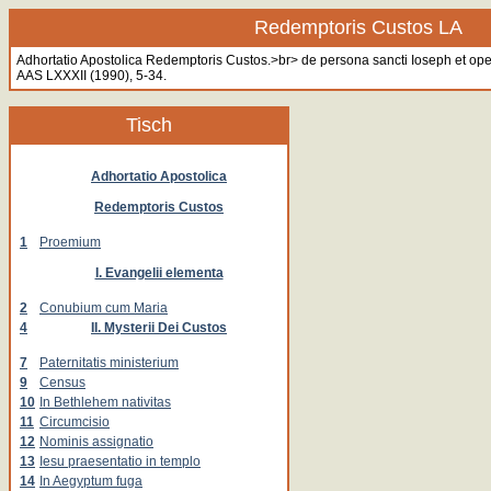
Redemptoris Custos LA
Adhortatio Apostolica Redemptoris Custos.>br> de persona sancti Ioseph et opera
AAS LXXXII (1990), 5-34.
Tisch
Adhortatio Apostolica
Redemptoris Custos
1
Proemium
I. Evangelii elementa
2
Conubium cum Maria
4
II. Mysterii Dei Custos
7
Paternitatis ministerium
9
Census
10
In Bethlehem nativitas
11
Circumcisio
12
Nominis assignatio
13
Iesu praesentatio in templo
14
In Aegyptum fuga