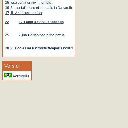
15
Iesu commoratio in templo
16
Sustentatio Iesu et educatio in Nazareth
17
III. Vir iustus - coniux
22
IV. Labor amoris testificatio
25
V. Interioris vitae principatus
28
VI. Ecclesiae Patronus temporis nostri
Version
Português