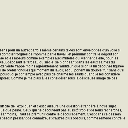
 sens pour un autre; parfois même certains textes sont enveloppés d'un voile si
 dompter l'orgueil de l'homme par le travail, et prémunir contre le dégoût son
 vie et les moeurs comme exemples aux infidèles qui viennent à elle, pour les
ai Dieu, déposant le fardeau du siècle, se plongeant dans les eaux saintes du
ette vérité frappe moins agréablement l'auditeur, que si on la lui découvre figurée
brebis tondues qui montent du lavoir, et qui portent un double fruit sans qu'il
ais pourquoi je contemple avec plus de charme les saints quand je les considère
ncorporer. Comme je me plais à les considérer sous la délicieuse image de ces
ficile de l'expliquer, et c'est d'ailleurs une question étrangère à notre sujet.
c quelque peine. Ceux qui ne découvrent pas aussitôt l'objet de leurs recherches,
, néanmoins, il faut se prémunir contre le découragement. C'est dans ce dessein
 au besoin pressant de connaître, et d'autres plus obscurs, comme remède contre le