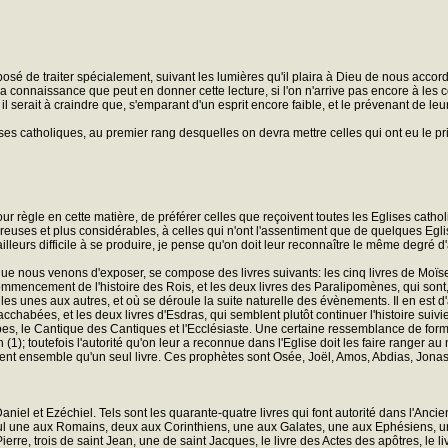
de traiter spécialement, suivant les lumières qu'il plaira à Dieu de nous accorde
 la connaissance que peut en donner cette lecture, si l'on n'arrive pas encore à les
i; il serait à craindre que, s'emparant d'un esprit encore faible, et le prévenant de l
ses catholiques, au premier rang desquelles on devra mettre celles qui ont eu le pr
pour règle en cette matière, de préférer celles que reçoivent toutes les Eglises cath
euses et plus considérables, à celles qui n'ont l'assentiment que de quelques Eglis
lleurs difficile à se produire, je pense qu'on doit leur reconnaître le même degré d'
ue nous venons d'exposer, se compose des livres suivants: les cinq livres de Moïse
 du commencement de l'histoire des Rois, et les deux livres des Paralipomènes, qui 
les unes aux autres, et où se déroule la suite naturelle des évènements. Il en est d'au
 Macchabées, et les deux livres d'Esdras, qui semblent plutôt continuer l'histoire su
bes, le Cantique des Cantiques et l'Ecclésiaste. Une certaine ressemblance de forme 
(1); toutefois l'autorité qu'on leur a reconnue dans l'Eglise doit les faire ranger 
rment ensemble qu'un seul livre. Ces prophètes sont Osée, Joël, Amos, Abdias, Jo
aniel et Ezéchiel. Tels sont les quarante-quatre livres qui font autorité dans l'An
Paul une aux Romains, deux aux Corinthiens, une aux Galates, une aux Ephésiens, 
rre, trois de saint Jean, une de saint Jacques, le livre des Actes des apôtres, le l