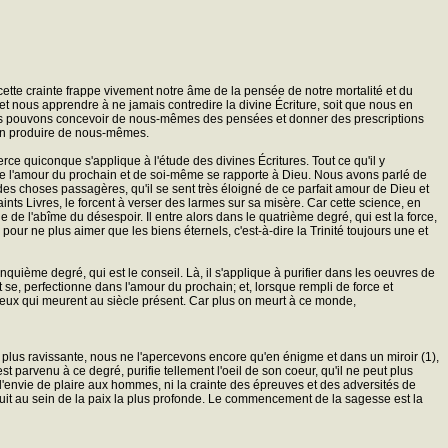
 cette crainte frappe vivement notre âme de la pensée de notre mortalité et du
s, et nous apprendre à ne jamais contredire la divine Écriture, soit que nous en
 nous pouvons concevoir de nous-mêmes des pensées et donner des prescriptions
 en produire de nous-mêmes.
erce quiconque s'applique à l'étude des divines Écritures. Tout ce qu'il y
 que l'amour du prochain et de soi-même se rapporte à Dieu. Nous avons parlé de
 des choses passagères, qu'il se sent très éloigné de ce parfait amour de Dieu et
aints Livres, le forcent à verser des larmes sur sa misère. Car cette science, en
e de l'abîme du désespoir. Il entre alors dans le quatrième degré, qui est la force,
e, pour ne plus aimer que les biens éternels, c'est-à-dire la Trinité toujours une et
cinquième degré, qui est le conseil. Là, il s'applique à purifier dans les oeuvres de
t se, perfectionne dans l'amour du prochain; et, lorsque rempli de force et
 à ceux qui meurent au siècle présent. Car plus on meurt à ce monde,
t plus ravissante, nous ne l'apercevons encore qu'en énigme et dans un miroir (1),
t parvenu à ce degré, purifie tellement l'oeil de son coeur, qu'il ne peut plus
i l'envie de plaire aux hommes, ni la crainte des épreuves et des adversités de
 jouit au sein de la paix la plus profonde. Le commencement de la sagesse est la