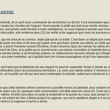
AGESSE.
 volonté, et ce qu'il nous commande de rechercher ou de fuir. Il est nécessaire que
ix toutes les révoltes de l'orgueil. Vient ensuite la piété qui doit nous rendre docile
ices, soit qu'elle reste fermée à notre intelligence, et nous expose à penser que
obscurités, elle renferme plus (22) de vérité et de sagesse que nous ne pouvons
 qui est celui de la science, objet spécial de ce traité. C'est dans ce degré que s'ex
r, de toute son âme et de tout son esprit. et le prochain comme soi-même, en sorte
, à peine l'homme ouvrant l'Écriture, s'est-il reconnu épris de l'amour du siècle et
ement de Dieu, et la piété qui le soumet avec une pleine conviction à l'autorité des s
larmes jointes à de ferventes prières, lui obtiennent le secours céleste qui l'éloign
rrache aux joies mortelles .qu'il goûtait dans les choses passagères et qu'il les repouss
et qu'il sent que la faiblesse de son regard ne peut en supporter l'éclat, il monte au 
ontractées dans les jouissances terrestres. Là, avec une sainte ardeur, il s'exerce e
, oit il purifie cet mil qui seul peut contempler la divinité, autant qu'il est donné
même que cette lumière infinie commence à paraître moins accablante, plus certaine e
 claire vue (2), quoique notre conversation soit déjà dans les cieux (3). Celui qui es
i-même. Et telle sera dans ce juste la simplicité et la pureté du coeur, que jamais n
que cet enfant de Dieu s'élève jusqu'à la sagesse, qui est le septième degré et il en
n tend à la sagesse et qu'on y arrive.