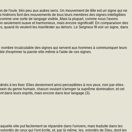
 de l'ouïe, très peu aux autres sens. Un mouvement de tête est un signe qui ne
les histrions font des mouvements de tous leurs membres des signes intelligibles
ont comme une sorte de langage visible.,Mais la plupart, comme nous l'avons
n, non-seulement suave et harmonieux, mais encore significatif. En comparaison des
, quand ils veulent les manifester au dehors. Le Seigneur fit voir un signe, dans
s le nombre incalculable des signes qui servent aux hommes à communiquer leurs
sible d'exprimer la parole elle-même à l'aide de ces signes.
inés à les fixer. Elles deviennent ainsi perceptibles à nos yeux, non par elles-
u sein du genre humain, chacun voulant s'arroger la suprême domination; et cet
ment dans leurs esprits, mais encore dans leur langage (3).
aquelle elle put facilement se répandre dans l'univers; mais traduite dans les
olontés de ceux qui l'ont écrite, et, par là même, les, volontés de Dieu, dont les