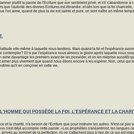
er plutôt la parole de l'Ecriture que son sentiment privé; et s'il s'abandonne à ce 
ès que l'autorité des divines Ecritures est ébranlée: et dès lors que la foi chancelle,
ue l'on aime, quand de plus la vie est sainte et pure, on sent naître en même temps 
T.
béatitude elle-même à laquelle nous tendons. Mais quand la foi et l'espérance auront 
e contempler? Et si par l'espérance nous aimons la gloire après laquelle nous s
 on aime davantage les premiers avant de les posséder, et on les méprise aussitôt qu'
t aimer plus vivement que quand nous étions encore à les espérer. Non, celui qui les
estime qu'il en conçoive en cette vie,
 L'HOMME QUI POSSÈDE LA FOI, L'ESPÉRANCE ET LA CHARI
e et la charité, n'a besoin de l'Ecriture que pour instruire les autres. N'est-ce pas 
 eux s'est déjà accomplie cette parole: «Les prophéties s'anéantiront, les langues c
, arrivés au sommet de la perfection, ils ne s'attachent plus à rien de ce qui est impar