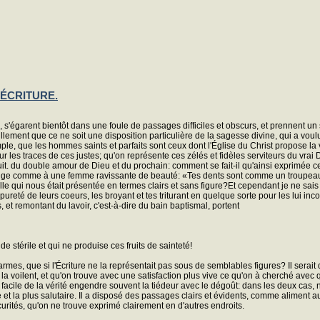
'ÉCRITURE.
 s'égarent bientôt dans une foule de passages difficiles et obscurs, et prennent un
ement que ce ne soit une disposition particulière de la sagesse divine, qui a voulu
mple, que les hommes saints et parfaits sont ceux dont l'Église du Christ propose la
sur les traces de ces justes; qu'on représente ces zélés et fidèles serviteurs du vr
 fruit. du double amour de Dieu et du prochain: comment se fait-il qu'ainsi exprimée c
ge comme à une femme ravissante de beauté: «Tes dents sont comme un troupeau de 
celle qui nous était présentée en termes clairs et sans figure?Et cependant je ne s
ureté de leurs coeurs, les broyant et tes triturant en quelque sorte pour les lui i
et remontant du lavoir, c'est-à-dire du bain baptismal, portent
de stérile et qui ne produise ces fruits de sainteté!
mes, que si l'Écriture ne la représentait pas sous de semblables figures? Il serait dif
ui la voilent, et qu'on trouve avec une satisfaction plus vive ce qu'on à cherché ave
op facile de la vérité engendre souvent la tiédeur avec le dégoût: dans les deux cas
e et la plus salutaire. Il a disposé des passages clairs et évidents, comme aliment
scurités, qu'on ne trouve exprimé clairement en d'autres endroits.