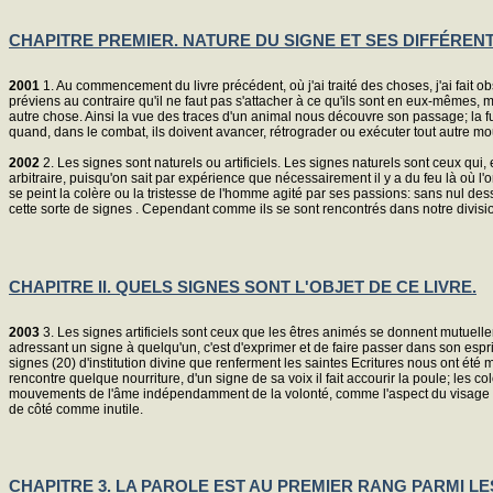
CHAPITRE PREMIER. NATURE DU SIGNE ET SES DIFFÉREN
2001
1. Au commencement du livre précédent, où j'ai traité des choses, j'ai fait ob
préviens au contraire qu'il ne faut pas s'attacher à ce qu'ils sont en eux-mêmes, mais
autre chose. Ainsi la vue des traces d'un animal nous découvre son passage; la fu
quand, dans le combat, ils doivent avancer, rétrograder ou exécuter tout autre m
2002
2. Les signes sont naturels ou artificiels. Les signes naturels sont ceux qui,
arbitraire, puisqu'on sait par expérience que nécessairement il y a du feu là où 
se peint la colère ou la tristesse de l'homme agité par ses passions: sans nul des
cette sorte de signes . Cependant comme ils se sont rencontrés dans notre divisio
CHAPITRE II. QUELS SIGNES SONT L'OBJET DE CE LIVRE.
2003
3. Les signes artificiels sont ceux que les êtres animés se donnent mutuelle
adressant un signe à quelqu'un, c'est d'exprimer et de faire passer dans son espr
signes (20) d'institution divine que renferment les saintes Ecritures nous ont ét
rencontre quelque nourriture, d'un signe de sa voix il fait accourir la poule; les c
mouvements de l'âme indépendamment de la volonté, comme l'aspect du visage et le c
de côté comme inutile.
CHAPITRE 3. LA PAROLE EST AU PREMIER RANG PARMI LE