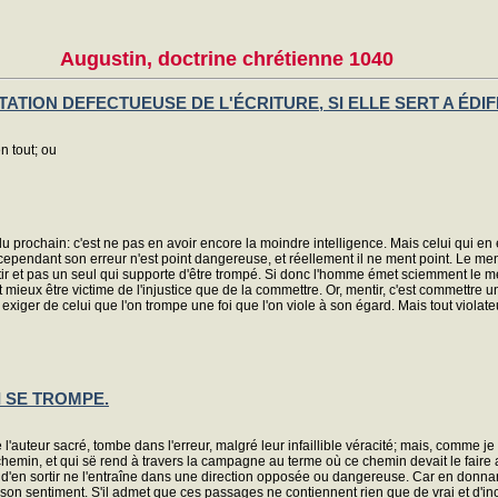
Augustin, doctrine chrétienne 1040
TATION DEFECTUEUSE DE L'ÉCRITURE, SI ELLE SERT A ÉDIF
n tout; ou
du prochain: c'est ne pas en avoir encore la moindre intelligence. Mais celui qui en
; cependant son erreur n'est point dangereuse, et réellement il ne ment point. Le men
ir et pas un seul qui supporte d'être trompé. Si donc l'homme émet sciemment le me
 mieux être victime de l'injustice que de la commettre. Or, mentir, c'est commettre u
 exiger de celui que l'on trompe une foi que l'on viole à son égard. Mais tout violateur
I SE TROMPE.
'auteur sacré, tombe dans l'erreur, malgré leur infaillible véracité; mais, comme je l'a
, et qui së rend à travers la campagne au terme où ce chemin devait le faire about
ude d'en sortir ne l'entraîne dans une direction opposée ou dangereuse. Car en donna
 son sentiment. S'il admet que ces passages ne contiennent rien que de vrai et d'incon