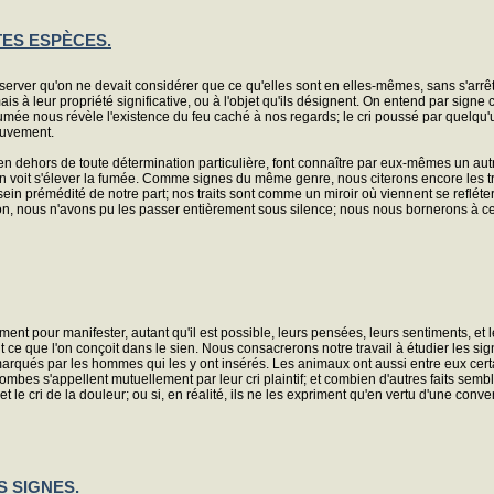
TES ESPÈCES.
server qu'on ne devait considérer que ce qu'elles sont en elles-mêmes, sans s'arrêter
 à leur propriété significative, ou à l'objet qu'ils désignent. On entend par signe ce q
mée nous révèle l'existence du feu caché à nos regards; le cri poussé par quelqu'un
ouvement.
 en dehors de toute détermination particulière, font connaître par eux-mêmes un autre 
l'on voit s'élever la fumée. Comme signes du même genre, nous citerons encore les 
sein prémédité de notre part; nos traits sont comme un miroir où viennent se refléte
n, nous n'avons pu les passer entièrement sous silence; nous nous bornerons à ce q
ment pour manifester, autant qu'il est possible, leurs pensées, leurs sentiments, et
it ce que l'on conçoit dans le sien. Nous consacrerons notre travail à étudier les 
é marqués par les hommes qui les y ont insérés. Les animaux ont aussi entre eux ce
olombes s'appellent mutuellement par leur cri plaintif; et combien d'autres faits semb
ri de la douleur; ou si, en réalité, ils ne les expriment qu'en vertu d'une convent
S SIGNES.