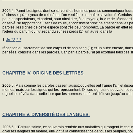
2004
4. Parmi les signes dont se servent les hommes pour se communiquer leurs 
s'adresse qu'aux yeux de celui à qui l'on veut faire connaître sa volonté. Certai
pour les spectateurs, et parlent, pour ainsi dire, à leurs yeux; la vue de l'éten
observé, se rapportent au sens de l'ouïe, et consistent principalement dans les pa
paroles, les signes de cette espèce sont très peu nombreux. La parole en effet es
l'odeur du parfum qui fut répandu sur ses pieds (1); un autre, dans la
1.
Jn 12,1-7
réception du sacrement de son corps et de son sang (1); et un autre encore, dan
pensées, consiste dans les paroles. Car, par la parole, j'ai pu exprimer tous ces si
CHAPITRE IV. ORIGINE DES LETTRES.
2005
5. Mais comme les paroles passent aussitôt qu'elles ont frappé l'air, et disp
mêmes, mais par les signes qui les représentent. Or, ces signes ne pouvaient êtr
orgueil se révéla dans cette tour que les hommes tentèrent d'élever jusqu'au ciel; 
CHAPITRE V. DIVERSITÉ DES LANGUES.
2006
6. L'Ecriture sainte, ce souverain remède aux maladies qui rongent le coeur 
diverses langues du monde, elle vint à la connaisssance de tous les peuples, pour l