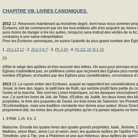
CHAPITRE VIII. LIVRES CANONIQUES.
2012
12. Revenons maintenant au troisième degré, dont nous nous sommes proposé 
Écritures, est de commencer par les lire tout entières afin d'en acquérir au moins
aura moins de danger à lire les autres, lorsqu'on sera instruit des vérités de la fo
contraires à une saine interprétation.
Pour les Écritures canoniques, on suivra l'autorité du plus grand nombre des Égli
1.
2Co 13,12
- 2.
2Co 5,6-7
- 3.
Ph 3,20
- 4.
Ps 111,10
Si 1,16
23
d'être le siège des apôtres et d'en recevoir des lettres. On aura pour principe et 
Eglises n'admettent pas, on préférera celles que reçoivent des Eglises plus nombr
nombre d'Eglises, et d'autres par des Eglises plus considérables, circonstance d'ai
2013
13. Le canon entier des Ecritures, auquel se rapportent les considérations q
Josué, le livre des Juges, le petit livre de Ruth, qui semble plutôt faire partie
l'ordre et la marche. Tels sont les Livres historiques, où les époques s'enchaînent 
eux. Ce sont les livres de Job, de Tobie, d'Esther, de Judith, les deux livres des
prophètes, le livre des psaumes de David, les trois livres de Salomon: les Prover
l'Ecclésiastique, mais une tradition constante leur donne pour auteur Jésus Sirach 
proprement dits; les livres des douze prophètes qu'on n'a jamais séparés ne fo
1. II Rétr. 1,ch. 4,n. 2.
Malachie. Ensuite les quatre livres des quatre grands prophètes, Isaïe, Jérémie, D
Mathieu, selon Marc, selon Luc et selon Jean; les quatorze épîtres de l'apôtre 
Timothée, une à Tite, une à Philémon et une aux Hébreux; deux épîtres de saint Pie