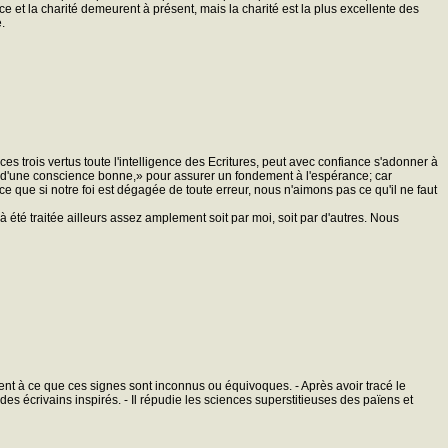
rance et la charité demeurent à présent, mais la charité est la plus excellente des
.
à ces trois vertus toute l'intelligence des Ecritures, peut avec confiance s'adonner à
core: «d'une conscience bonne,» pour assurer un fondement à l'espérance; car
ce que si notre foi est dégagée de toute erreur, nous n'aimons pas ce qu'il ne faut
à été traitée ailleurs assez amplement soit par moi, soit par d'autres. Nous
 tient à ce que ces signes sont inconnus ou équivoques. - Après avoir tracé le
 des écrivains inspirés. - Il répudie les sciences superstitieuses des païens et