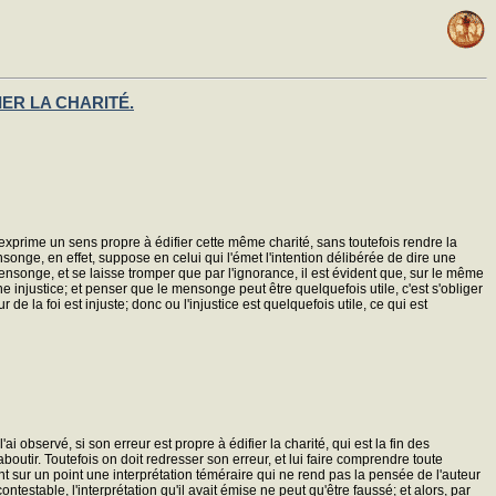
IER LA CHARITÉ.
 exprime un sens propre à édifier cette même charité, sans toutefois rendre la
songe, en effet, suppose en celui qui l'émet l'intention délibérée de dire une
nsonge, et se laisse tromper que par l'ignorance, il est évident que, sur le même
ne injustice; et penser que le mensonge peut être quelquefois utile, c'est s'obliger
 de la foi est injuste; donc ou l'injustice est quelquefois utile, ce qui est
i observé, si son erreur est propre à édifier la charité, qui est la fin des
ir. Toutefois on doit redresser son erreur, et lui faire comprendre toute
nt sur un point une interprétation téméraire qui ne rend pas la pensée de l'auteur
testable, l'interprétation qu'il avait émise ne peut qu'être faussé; et alors, par