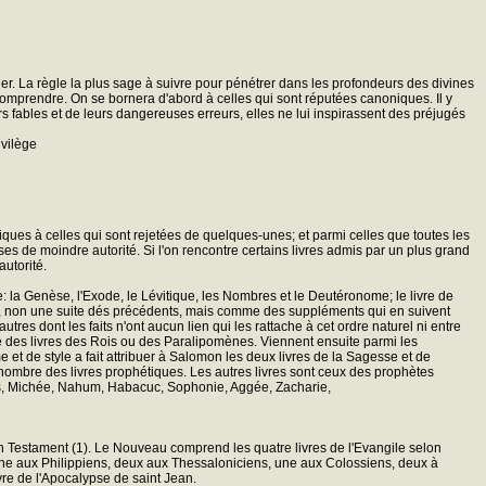
r. La règle la plus sage à suivre pour pénétrer dans les profondeurs des divines
 comprendre. On se bornera d'abord à celles qui sont réputées canoniques. Il y
eurs fables et de leurs dangereuses erreurs, elles ne lui inspirassent des préjugés
ivilège
oliques à celles qui sont rejetées de quelques-unes; et parmi celles que toutes les
es de moindre autorité. Si l'on rencontre certains livres admis par un plus grand
autorité.
: la Genèse, l'Exode, le Lévitique, les Nombres et le Deutéronome; le livre de
sont, non une suite dés précédents, mais comme des suppléments qui en suivent
tres dont les faits n'ont aucun lien qui les rattache à cet ordre naturel ni entre
ivie des livres des Rois ou des Paralipomènes. Viennent ensuite parmi les
et de style a fait attribuer à Salomon les deux livres de la Sagesse et de
au nombre des livres prophétiques. Les autres livres sont ceux des prophètes
nas, Michée, Nahum, Habacuc, Sophonie, Aggée, Zacharie,
cien Testament (1). Le Nouveau comprend les quatre livres de l'Evangile selon
une aux Philippiens, deux aux Thessaloniciens, une aux Colossiens, deux à
ivre de l'Apocalypse de saint Jean.