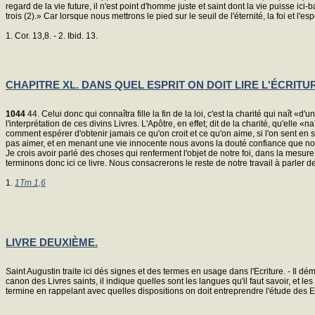
regard de la vie future, il n'est point d'homme juste et saint dont la vie puisse ici-
trois (2).» Car lorsque nous mettrons le pied sur le seuil de l'éternité, la foi et l'
1. Cor. 13,8. - 2. Ibid. 13.
CHAPITRE XL. DANS QUEL ESPRIT ON DOIT LIRE L'ÉCRITU
1044
44. Celui donc qui connaîtra fille la fin de la loi, c'est la charité qui naît «
l'interprétation de ces divins Livres. L'Apôtre, en effet; dit de la charité, qu'ell
comment espérer d'obtenir jamais ce qu'on croit et ce qu'on aime, si l'on sent en s
pas aimer, et en menant une vie innocente nous avons la douté confiance que not
Je crois avoir parlé des choses qui renferment l'objet de notre foi, dans la mesur
terminons donc ici ce livre. Nous consacrerons le reste de notre travail à parler
1.
1Tm 1,6
LIVRE DEUXIÈME.
Saint Augustin traite ici dés signes et des termes en usage dans l'Ecriture. - Il d
canon des Livres saints, il indique quelles sont les langues qu'il faut savoir, et l
termine en rappelant avec quelles dispositions on doit entreprendre l'étude des E