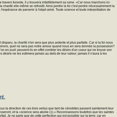
travers funeste, il y trouvera infailliblement sa ruine. «Car nous marchons ici-
 la charité elle-même se refroidit. Ainsi perdre la foi c'est perdre nécessairement la
l'espérance de parvenir à l'objet aimé. Toute science et toute interprétation de
disparu, la charité n'en sera que plus ardente et plus parfaite. Car si la foi nous
oupirons, quel ne sera pas notre amour quand nous en sera donnée la possession?
on en jouit: peuvent-ils en effet combler les désirs d'un coeur qui ne trouve son
 désire ne les estimera jamais au delà de leur valeur; jamais il n'aura à les
TÉ.
sous la direction de ces trois vertus que tant de cénobites passent saintement leur
esseront, et la «science sera abolie (1).» Reconnaissons toutefois que les saintes
fait. Je ne parle que de cette perfection qui est possible sur la terre; car en