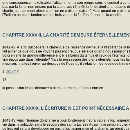
une conséquence inexplicable, l'attachement à son propre sens le conduit à condamn
bas par la foi, et non encore par la claire vue (1).» Or la foi devient chancelante d
charité; car comment aimer ce qu'on ne croit pas exister? Mais quand on croit et q
l'Ecriture est donc fondée sur ces trois vertus: la foi, l'espérance et la charité.
CHAPITRE XXXVIII. LA CHARITÉ DEMEURE ÉTERNELLEMEN
1042
42. A la foi succèdera la claire vue de l'essence divine, et à l'espérance la 
fait aimer ce que nous ne voyons pas encore, que sera-ce quand nous pourrons l
Voici en effet la grande différence entre les biens du temps et ceux de l'éternité:
vrai repos que dans l'éternité? Mais la possession dés biens éternels nous les fai
mépriser, ni à les trouver au-dessous de l'idée qu'il s'était formée; quelque haute 
1.
1Co 5,7
18
la possession les lui découvrira bien autrement précieux encore.
CHAPITRE XXXIX. L'ÉCRITURE N'EST POINT NÉCESSAIRE A
1043
43. Ainsi l'homme dont la vie a pour fondement inébranlable la foi, l'espéranc
vie dans la solitude, sans le secours des saints Livres? Aussi il nie semble qu'en
Lettres ont servi à développer en eux la foi, l'espérance et la charité, au point que