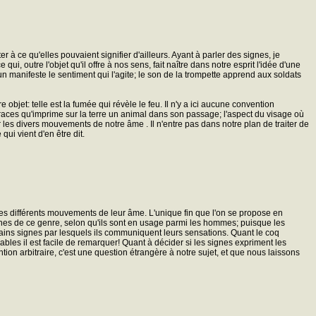
 à ce qu'elles pouvaient signifier d'ailleurs. Ayant à parler des signes, je
ui, outre l'objet qu'il offre à nos sens, fait naître dans notre esprit l'idée d'une
 manifeste le sentiment qui l'agite; le son de la trompette apprend aux soldats
objet: telle est la fumée qui révèle le feu. Il n'y a ici aucune convention
traces qu'imprime sur la terre un animal dans son passage; l'aspect du visage où
r les divers mouvements de notre âme . Il n'entre pas dans notre plan de traiter de
ui vient d'en être dit.
 les différents mouvements de leur âme. L'unique fin que l'on se propose en
signes de ce genre, selon qu'ils sont en usage parmi les hommes; puisque les
rtains signes par lesquels ils communiquent leurs sensations. Quant le coq
lables il est facile de remarquer! Quant à décider si les signes expriment les
ion arbitraire, c'est une question étrangère à notre sujet, et que nous laissons