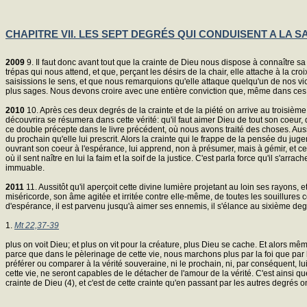
CHAPITRE VII. LES SEPT DEGRÉS QUI CONDUISENT A LA S
2009
9. Il faut donc avant tout que la crainte de Dieu nous dispose à connaître sa
trépas qui nous attend, et que, perçant les désirs de la chair, elle attache à la cro
saisissions le sens, et que nous remarquions qu'elle attaque quelqu'un de nos v
plus sages. Nous devons croire avec une entière conviction que, même dans ces 
2010
10. Après ces deux degrés de la crainte et de la piété on arrive au troisième,
découvrira se résumera dans cette vérité: qu'il faut aimer Dieu de tout son coeu
ce double précepte dans le livre précédent, où nous avons traité des choses. Aussi
du prochain qu'elle lui prescrit. Alors la crainte qui le frappe de la pensée du jug
ouvrant son coeur à l'espérance, lui apprend, non à présumer, mais à gémir, et ces 
où il sent naître en lui la faim et la soif de la justice. C'est parla force qu'il s'a
immuable.
2011
11. Aussitôt qu'il aperçoit cette divine lumière projetant au loin ses rayons, 
miséricorde, son âme agitée et irritée contre elle-même, de toutes les souillures c
d'espérance, il est parvenu jusqu'à aimer ses ennemis, il s'élance au sixième degré
1.
Mt 22,37-39
plus on voit Dieu; et plus on vit pour la créature, plus Dieu se cache. Et alors 
parce que dans le pèlerinage de cette vie, nous marchons plus par la foi que par la
préférer ou comparer à la vérité souveraine, ni le prochain, ni, par conséquent, lu
cette vie, ne seront capables de le détacher de l'amour de la vérité. C'est ainsi 
crainte de Dieu (4), et c'est de cette crainte qu'en passant par les autres degrés o