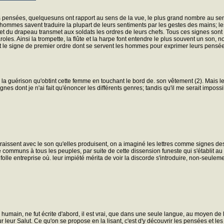
pensées, quelquesuns ont rapport au sens de la vue, le plus grand nombre au sens
ns hommes savent traduire la plupart de leurs sentiments par les gestes des mains; 
dard et du drapeau transmet aux soldats les ordres de leurs chefs. Tous ces signes s
roles. Ainsi la trompette, la flûte et la harpe font entendre le plus souvent un so
t le signe de premier ordre dont se servent les hommes pour exprimer leurs pensées
s la guérison qu'obtint cette femme en touchant le bord de. son vêtement (2). Mai
gnes dont je n'ai fait qu'énoncer les différents genres; tandis qu'il me serait impos
araissent avec le son qu'elles produisent, on a imaginé les lettres comme signes dest
e communs à tous les peuples, par suite de cette dissension funeste qui s'établit a
folle entreprise où. leur impiété mérita de voir la discorde s'introduire, non-seule
humain, ne fut écrite d'abord, il est vrai, que dans une seule langue, au moyen de l
eur Salut. Ce qu'on se propose en la lisant, c'est d'y découvrir les pensées et les v