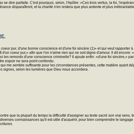
bas se dire parfaite. C'est pourquoi, selon, l'Apôtre: «Ces trois vertus, la foi, l'espé
espérance disparaîtront, et la charité n'en restera que plus ardente et plus inébranlable
RE.
d'un coeur pur, d'une bonne conscience et d'une foi sincère (1)» et qui veut rapporter 
e «naît d'un coeur pur,» afin que l'on n'aime rien qui ne soit digne d'amour. Il dit en
oi les remords d'une conscience criminelle? Il ajoute enfin: «d'une foi sincère,» par
re espoir ne sera point confondu.
e qui me semble suffisante pour les circonstances présentes, cette matière ayant déj
 des signes, selon les lumières que Dieu nous accordera.
émontre que la plupart du temps la difficulté d'assigner au texte sacré son vrai sens,
es diverses connaissances qu'il est utile d'acquérir, pour bien comprendre le langage
critures.