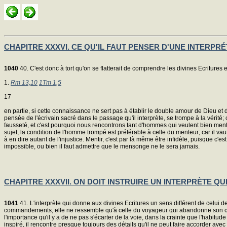
CHAPITRE XXXVI. CE QU'IL FAUT PENSER D'UNE INTERPRÉ
1040
40. C'est donc à tort qu'on se flatterait de comprendre les divines Ecritures e
1.
Rm 13,10
1Tm 1,5
17
en partie, si cette connaissance ne sert pas à établir le double amour de Dieu et 
pensée de l'écrivain sacré dans le passage qu'il interprète, se trompe à la vérité
fausseté, et c'est pourquoi nous rencontrons tant d'hommes qui veulent bien ment
sujet, la condition de l'homme trompé est préférable à celle du menteur; car il vaut
à en dire autant de l'injustice. Mentir, c'est par là même être infidèle, puisque c'est
impossible, ou bien il faut admettre que le mensonge ne le sera jamais.
CHAPITRE XXXVII. ON DOIT INSTRUIRE UN INTERPRÈTE QU
1041
41. L'interprète qui donne aux divines Ecritures un sens différent de celui de l
commandements, elle ne ressemble qu'à celle du voyageur qui abandonne son chemin
l'importance qu'il y a de ne pas s'écarter de la voie, dans la crainte que l'habit
inspiré, il rencontre presque toujours des détails qu'il ne peut faire accorder avec