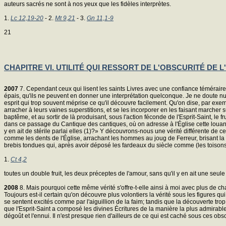
auteurs sacrés ne sont à nos yeux que les fidèles interprètes.
1.
Lc 12,19-20
- 2.
Mt 9,21
- 3.
Gn 11,1-9
21
CHAPITRE VI. UTILITÉ QUI RESSORT DE L'OBSCURITÉ DE L
2007
7. Cependant ceux qui lisent les saints Livres avec une confiance téméraire,
épais, qu'ils ne peuvent en donner une interprétation quelconque. Je ne doute null
esprit qui trop souvent méprise ce qu'il découvre facilement. Qu'on dise, par exe
arracher à leurs vaines superstitions, et se les incorporer en les faisant marcher 
baptême, et au sortir de là produisant, sous l'action féconde de l'Esprit-Saint, le
dans ce passage du Cantique des cantiques, où on adresse à l'Église cette louan
y en ait de stérile parlai elles (1)?» Y découvrons-nous une vérité différente de 
comme les dents de l'Église, arrachant les hommes au joug de Ferreur, brisant la p
brebis tondues qui, après avoir déposé les fardeaux du siècle comme (les toisons, 
1.
Ct 4,2
toutes un double fruit, les deux préceptes de l'amour, sans qu'il y en ait une seule 
2008
8. Mais pourquoi cette même vérité s'offre-t-elle ainsi à moi avec plus de char
Toujours est-il certain qu'on découvre plus volontiers la vérité sous les figures q
se sentent excités comme par l'aiguillion de la faim; tandis que la découverte tr
que l'Esprit-Saint a composé les divines Écritures de la manière la plus admirabl
dégoût et l'ennui. Il n'est presque rien d'ailleurs de ce qui est caché sous ces ob