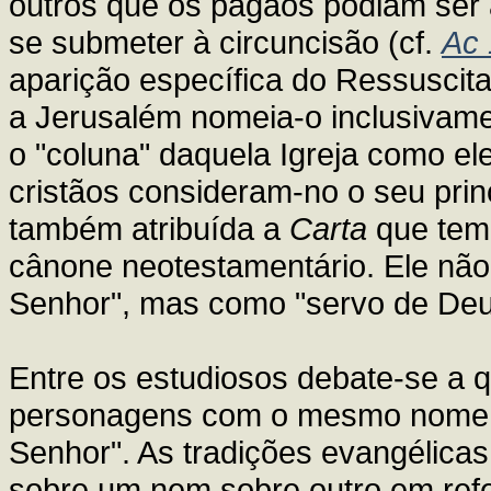
outros que os pagãos podiam ser 
se submeter à circuncisão (cf.
Ac 
aparição específica do Ressuscita
a Jerusalém nomeia-o inclusivame
o "coluna" daquela Igreja como ele
cristãos consideram-no o seu princ
também atribuída a
Carta
que tem 
cânone neotestamentário. Ele não
Senhor", mas como "servo de Deu
Entre os estudiosos debate-se a q
personagens com o mesmo nome, Ti
Senhor". As tradições evangélic
sobre um nem sobre outro em refe