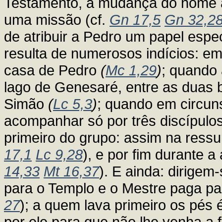
Testamento, a mudança do nome 
uma missão (cf.
Gn 17,5
Gn 32,2
de atribuir a Pedro um papel espe
resulta de numerosos indícios: 
casa de Pedro
(
Mc 1,29
)
; quando
lago de Genesaré, entre as duas 
Simão
(
Lc 5,3
)
; quando em circuns
acompanhar só por três discípul
primeiro do grupo: assim na ressur
17,1
Lc 9,28
), e por fim durante 
14,33
Mt 16,37
). E ainda: dirige
para o Templo e o Mestre paga par
27
); a quem lava primeiro os pés 
por ele para que não lhe venha a f