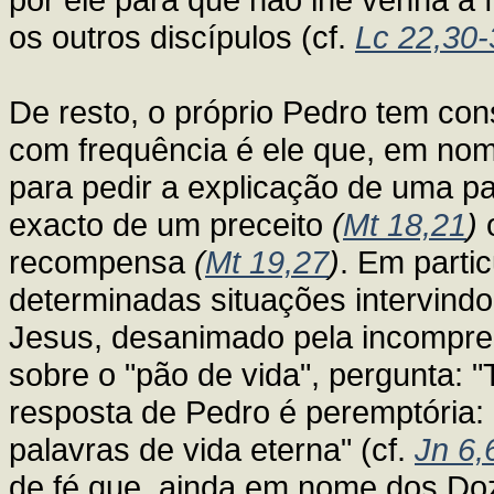
os outros discípulos (cf.
Lc 22,30-
De resto, o próprio Pedro tem cons
com frequência é ele que, em no
para pedir a explicação de uma par
exacto de um preceito
(
Mt 18,21
)
o
recompensa
(
Mt 19,27
)
. Em parti
determinadas situações intervin
Jesus, desanimado pela incompre
sobre o "pão de vida", pergunta: 
resposta de Pedro é peremptória:
palavras de vida eterna" (cf.
Jn 6,
de fé que, ainda em nome dos Doze