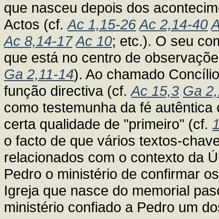
que nasceu depois dos acontecime
Actos (cf.
Ac 1,15-26
Ac 2,14-40
A
Ac 8,14-17
Ac 10
; etc.). O seu c
que está no centro de observaçõe
Ga 2,11-14
). Ao chamado Concíl
função directiva (cf.
Ac 15,3
Ga 2,
como testemunha da fé autêntica 
certa qualidade de "primeiro" (cf.
o facto de que vários textos-chav
relacionados com o contexto da Úl
Pedro o ministério de confirmar os
Igreja que nasce do memorial pasc
ministério confiado a Pedro um do