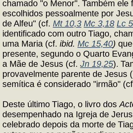
chamado "o Menor". Também ele fa
escolhidos pessoalmente por Jesu
de Alfeu" (cf.
Mt 10,3
Mc 3,18
Lc 5
identificado com outro Tiago, cha
uma Maria (cf.
ibid.
Mc 15,40
)
que 
presente, segundo o Quarto Evan
a Mãe de Jesus (cf.
Jn 19,25
). Ta
provavelmente parente de Jesus (
semítica é considerado "irmão" (c
Deste último Tiago, o livro dos
Act
desempenhado na Igreja de Jerusal
celebrado depois da morte de Tia