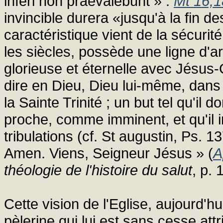
inferi non praevalebunt » :
Mt 16,1
invincible durera «jusqu'à la fin d
caractéristique vient de la sécurité
les siècles, possède une ligne d'ar
glorieuse et éternelle avec Jésus-C
dire en Dieu, Dieu lui-même, dans l
la Sainte Trinité ; un but tel qu'il d
proche, comme imminent, et qu'il 
tribulations (cf. St augustin, Ps. 1
Amen. Viens, Seigneur Jésus » (
A
théologie de l'histoire du salut
, p. 
Cette vision de l'Eglise, aujourd'h
pèlerine qui lui est sans cesse at