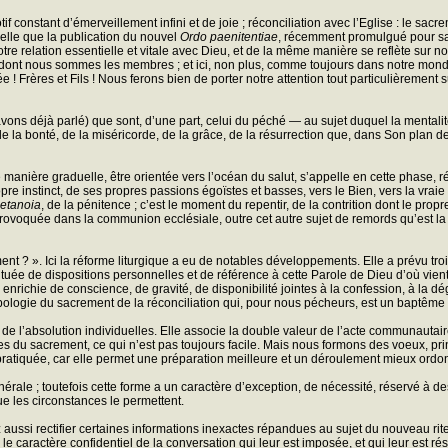
if constant d’émerveillement infini et de joie ; réconciliation avec l’Eglise : le s
elle que la publication du nouvel
Ordo paenitentiae
, récemment promulgué pour sati
 relation essentielle et vitale avec Dieu, et de la même manière se reflète sur not
e dont nous sommes les membres ; et ici, non plus, comme toujours dans notre monde r
etée ! Frères et Fils ! Nous ferons bien de porter notre attention tout particulièrem
avons déjà parlé) que sont, d’une part, celui du péché — au sujet duquel la mentali
 de la bonté, de la miséricorde, de la grâce, de la résurrection que, dans Son plan de
anière graduelle, être orientée vers l’océan du salut, s’appelle en cette phase, rép
e instinct, de ses propres passions égoïstes et basses, vers le Bien, vers la vraie
etanoia
, de la pénitence ; c’est le moment du repentir, de la contrition dont le p
rure provoquée dans la communion ecclésiale, outre cet autre sujet de remords qu’est 
ment ? ». Ici la réforme liturgique a eu de notables développements. Elle a prévu t
tuée de dispositions personnelles et de référence à cette Parole de Dieu d’où vien
s enrichie de conscience, de gravité, de disponibilité jointes à la confession, à la dég
’apologie du sacrement de la réconciliation qui, pour nous pécheurs, est un baptêm
 de l’absolution individuelles. Elle associe la double valeur de l’acte communautaire
s du sacrement, ce qui n’est pas toujours facile. Mais nous formons des voeux, pr
t pratiquée, car elle permet une préparation meilleure et un déroulement mieux ordo
 générale ; toutefois cette forme a un caractère d’exception, de nécessité, réservé à d
ue les circonstances le permettent.
aussi rectifier certaines informations inexactes répandues au sujet du nouveau rit
tir le caractère confidentiel de la conversation qui leur est imposée, et qui leur es