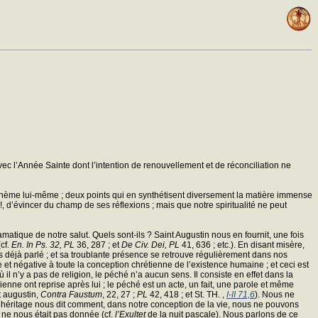
c l’Année Sainte dont l’intention de renouvellement et de réconciliation ne
u thème lui-même ; deux points qui en synthétisent diversement la matière immense
, d’évincer du champ de ses réflexions ; mais que notre spiritualité ne peut
matique de notre salut. Quels sont-ils ? Saint Augustin nous en fournit, une fois
cf.
En. In Ps. 32, PL
36, 287 ; et
De Civ. Dei, PL
41, 636 ; etc.). En disant misère,
s déjà parlé ; et sa troublante présence se retrouve régulièrement dans nos
e et négative à toute la conception chrétienne de l’existence humaine ; et ceci est
 n’y a pas de religion, le péché n’a aucun sens. Il consiste en effet dans la
enne ont reprise après lui ; le péché est un acte, un fait, une parole et même
t augustin,
Contra Faustum
, 22, 27 ;
PL
42, 418 ; et St. TH. ,
I-II 71,6
). Nous ne
tal héritage nous dit comment, dans notre conception de la vie, nous ne pouvons
re ne nous était pas donnée (cf.
l’Exultet
de la nuit pascale). Nous parlons de ce