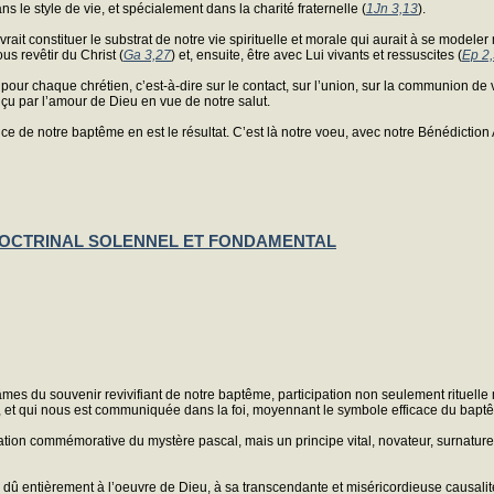
ns le style de vie, et spécialement dans la charité fraternelle (
1Jn 3,13
).
evrait constituer le substrat de notre vie spirituelle et morale qui aurait à se mode
ous revêtir du Christ (
Ga 3,27
) et, ensuite, être avec Lui vivants et ressuscites (
Ep 2
pour chaque chrétien, c’est-à-dire sur le contact, sur l’union, sur la communion de 
conçu par l’amour de Dieu en vue de notre salut.
ce de notre baptême en est le résultat. C’est là notre voeu, avec notre Bénédiction
 DOCTRINAL SOLENNEL ET FONDAMENTAL
 âmes du souvenir revivifiant de notre baptême, participation non seulement rituell
n, et qui nous est communiquée dans la foi, moyennant le symbole efficace du bap
ation commémorative du mystère pascal, mais un principe vital, novateur, surnature
dû entièrement à l’oeuvre de Dieu, à sa transcendante et miséricordieuse causalité,