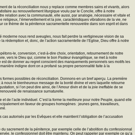
acrement de la réconciliation nous y replace comme membres sains et vivants, alors
sfaire au renouvellement liturgique voulu par le Concile, offre à notre
re relation avec la communauté, elle aussi, par analogie, nécessaire et vitale et
eligieux, l’émerveillement et la joie, caractéristiques vibrations de la vie, ne
ent sur ce thème de la pénitence sacramentelle renouvelée dans son esprit et dans
té moderne nous rend aveugles, nous fait perdre la vertigineuse vision de sa
 la rédemption et, donc, de l’action sacramentelle de l’Eglise, Dieu offre à notre
étons-le, conversion, c’est-à-dire choix, orientation, retournement de notre
 vie, vers le Dieu qui, comme le bon Pasteur évangélique, se met à notre
ropre est de donner au regret conscient des manquements personnels ses motifs les
la manière indigne dont on a profané sa propre personnalité faite à la
rois formes possibles de réconciliation. Donnons-en un bref aperçu. La première
t à nous le bienheureux message de la bonté divine et vers laquelle retourne
ustation, si l’on peut dire ainsi, de l’Amour divin et de la joie ineffable de se
e renouvelé de renaissance surnaturelle.
 et de l’acte individuel. C’est la forme la meilleure pour notre Peuple, quand elle
incipalement en faveur de groupes homogènes : jeunes gens, travailleurs,
nné.
es cas autorisés par les Evêques et elle maintient l’obligation de l’accusation
e du sacrement de la pénitence, par exemple celle de l’abolition du confessionnal
t réservée, le confessionnel doit être maintenu. On peut rappeler par exemple ce qu’a