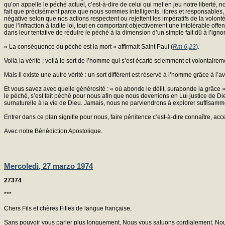
qu’on appelle le péché actuel, c’est-à-dire de celui qui met en jeu notre liberté,
fait que précisément parce que nous sommes intelligents, libres et responsables,
négative selon que nos actions respectent ou rejettent les impératifs de la vo
que l’infraction à ladite loi, tout en comportant objectivement une intolérable off
dans leur tentative de réduire le péché à la dimension d’un simple fait dû à l’ignor
« La conséquence du péché est la mort » affirmait Saint Paul (
Rm 6,23
).
Voilà la vérité ; voilà le sort de l’homme qui s’est écarté sciemment et volontaire
Mais il existe une autre vérité : un sort différent est réservé à l’homme grâce à l
Et vous savez avec quelle générosité : « où abonde le délit, surabonde la grâce »
le péché, s’est fait péché pour nous afin que nous devenions en Lui justice de Die
surnaturelle à la vie de Dieu. Jamais, nous ne parviendrons à explorer suffisammen
Entrer dans ce plan signifie pour nous, faire pénitence c’est-à-dire connaître, acc
Avec notre Bénédiction Apostolique.
Mercoledì, 27 marzo 1974
27374
***
Chers Fils et chères Filles de langue française,
Sans pouvoir vous parler plus longuement, Nous vous saluons cordialement. Nous 