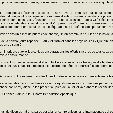
us en plus comme une exigence, non seulement idéale, mais aussi concrète et qui tend
tique, continue à présenter des aspects assez graves et, bien que tout ce qui est en
ramatique, motif pour lequel nous sommes d’autant plus engagés dans la prière pour
comme signe de la paix, Jérusalem, qui pour nous est la figure de la Cité Céleste (c
 encore un état de contestation et où il s’impose donc d’urgence, non seulement d’ét
s aussi de donner une solution juste et équitable aux problèmes des populations réf
viver, dans un esprit de prière et de charité, l’intérêt commun pour les besoins de l
ire de la paix toujours reportée — au Viêt-Nam et dans les pays voisins ? Que dire
fusion de sang ?
ation intérieure et extérieure. Nous encourageons les efforts sincères de tous ceux qu
loyale dans le monde.
er son action: l’oecuménisme, d’abord. Notre espérance ne se lasse pas d’attendre a
scient aussi que cette réconciliation exige une période d’humilité et de prière, dont
s les conflits sociaux, dans les luttes tribales et ainsi de suite : l’entente entre le
rsaires, des personnes hostiles avec lesquels nos relations humaines peuvent être 
 chose contre toi, laisse-là ton présent au pied de l’autel, et va d’abord te réconcili
our l’Année Sainte. A tous, notre Bénédiction Apostolique.
 de diverses nations, participer à la rencontre universitaire internationale qui s