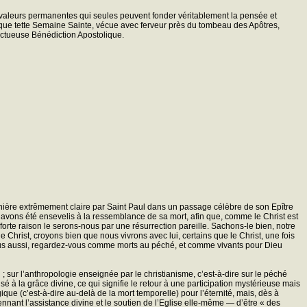
es valeurs permanentes qui seules peuvent fonder véritablement la pensée et
 que tette Semaine Sainte, vécue avec ferveur près du tombeau des Apôtres,
fectueuse Bénédiction Apostolique.
manière extrêmement claire par Saint Paul dans un passage célèbre de son Epître
avons été ensevelis à la ressemblance de sa mort, afin que, comme le Christ est
forte raison le serons-nous par une résurrection pareille. Sachons-le bien, notre
Christ, croyons bien que nous vivrons avec lui, certains que le Christ, une fois
nt, vous aussi, regardez-vous comme morts au péché, et comme vivants pour Dieu
 ; sur l’anthropologie enseignée par le christianisme, c’est-à-dire sur le péché
é à la grâce divine, ce qui signifie le retour à une participation mystérieuse mais
ique (c’est-à-dire au-delà de la mort temporelle) pour l’éternité, mais, dès à
nant l’assistance divine et le soutien de l’Eglise elle-même — d’être « des