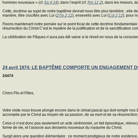
hommes nouveaux » (cf.
Ep 4,24
), dans l’esprit (cf.
Rm 12,2
), dans les moeurs, da
Cette, doctrine au sujet de notre baptême devrait nous être plus familière ; elle d
manière, être crucifiés avec Lui (
2Tm 2,12
), ensevelis avec Lui (
Col 2,12
), pour n
Fixons maintenant notre pensée sur le point focal de cette doctrine fondamentale 
résurrection du Christ C’est le mystère de la justification et de la sanctification 
La célébration de Pâques n’aura pas été vaine si le réveil en nous de la conscien
24 avril 1974: LE BAPTÊME COMPORTE UN ENGAGEMENT
24474
Chers Fils et Filles,
Votre visite nous trouve plongé encore dans le climat pascal qui doit remplir nos
accomplie par le Christ au moyen de sa passion, de sa mort et de sa résurrectio
Celui-ci n’est donc pas seulement un acte cérémoniel, un fait épisodique, réévoc
forme de vie, et l’associe aux desseins nouveaux du royaume du Christ.
Surgit alors une question élémentaire : ce moment prodigieux de notre existence, 