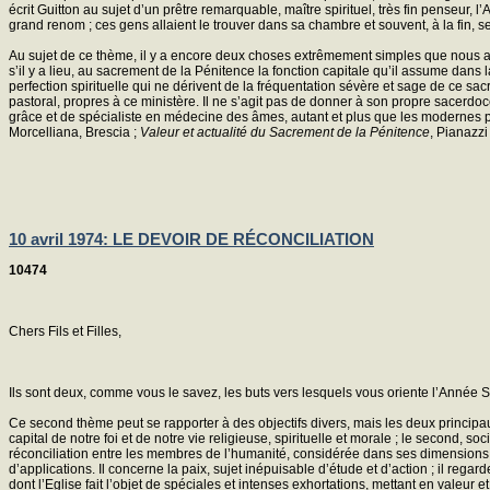
écrit Guitton au sujet d’un prêtre remarquable, maître spirituel, très fin penseur
grand renom ; ces gens allaient le trouver dans sa chambre et souvent, à la fin, se
Au sujet de ce thème, il y a encore deux choses extrêmement simples que nous a
s’il y a lieu, au sacrement de la Pénitence la fonction capitale qu’il assume dans l
perfection spirituelle qui ne dérivent de la fréquentation sévère et sage de ce sacr
pastoral, propres à ce ministère. Il ne s’agit pas de donner à son propre sacerdoc
grâce et de spécialiste en médecine des âmes, autant et plus que les modernes 
Morcelliana, Brescia ;
Valeur et actualité du Sacrement de la Pénitence
, Pianazzi
10 avril 1974: LE DEVOIR DE RÉCONCILIATION
10474
Chers Fils et Filles,
Ils sont deux, comme vous le savez, les buts vers lesquels vous oriente l’Année Sai
Ce second thème peut se rapporter à des objectifs divers, mais les deux principau
capital de notre foi et de notre vie religieuse, spirituelle et morale ; le second, 
réconciliation entre les membres de l’humanité, considérée dans ses dimension
d’applications. Il concerne la paix, sujet inépuisable d’étude et d’action ; il rega
dont l’Eglise fait l’objet de spéciales et intenses exhortations, mettant en valeur 