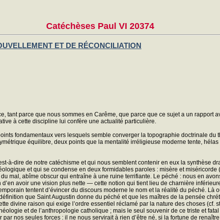
Catéchèses Paul VI 20374
NOUVELLEMENT ET DE RÉCONCILIATION
ce, tant parce que nous sommes en Carême, que parce que ce sujet a un rapport ave
ative à cette discipline lui confère une actualité particulière.
eux points fondamentaux vers lesquels semble converger la topographie doctrinale d
ymétrique équilibre, deux points que la mentalité irréligieuse moderne tente, hélas !
est-à-dire de notre catéchisme et qui nous semblent contenir en eux la synthèse dra
héologique et qui se condense en deux formidables paroles : misère et miséricorde (
du mal, abîme obscur qui entraîne à une ruine terrifiante. Le péché : nous en avon
’en avoir une vision plus nette — cette notion qui tient lieu de charnière inférieur
porain tentent d’évincer du discours moderne le nom et la réalité du péché. Là où il
 définition que Saint Augustin donne du péché et que les maîtres de la pensée chréti
ette divine raison qui exige l’ordre essentiel réclamé par la nature des choses (cf. s
héologie et de l’anthropologie catholique ; mais le seul souvenir de ce triste et fa
r par nos seules forces : il ne nous servirait à rien d’être né, si la fortune de renaît