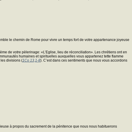
nsemble le chemin de Rome pour vivre un temps fort de votre appartenance joyeuse
me de votre pèlerinage: «L’Eglise, lieu de réconciliation». Les chrétiens ont en
ommunautés humaines et spirituelles auxquelles vous appartenez tette flamme
les divisions (
1Co 13,1-8
). C’est dans ces sentiments que nous vous accordons
ligieuse à propos du sacrement de la pénitence que nous nous habituerons