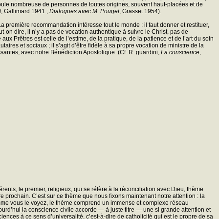
ne foule nombreuse de personnes de toutes origines, souvent haut-placées et de
t
, Gallimard 1941 ;
Dialogues avec M. Pouget
, Grasset 1954).
remière recommandation intéresse tout le monde : il faut donner et restituer,
ut-on dire, il n’y a pas de vocation authentique à suivre le Christ, pas de
ux Prêtres est celle de l’estime, de la pratique, de la patience et de l’art du soin
res et sociaux ; il s’agit d’être fidèle à sa propre vocation de ministre de la
ntes, avec notre Bénédiction Apostolique. (Cf. R. guardini,
La conscience
,
nts, le premier, religieux, qui se réfère à la réconciliation avec Dieu, thème
otre prochain. C’est sur ce thème que nous fixons maintenant notre attention : la
 Comme vous le voyez, le thème comprend un immense et complexe réseau
jourd’hui la conscience civile accorde — à juste titre — une si grande attention et
iences à ce sens d’universalité, c’est-à-dire de catholicité qui est le propre de sa