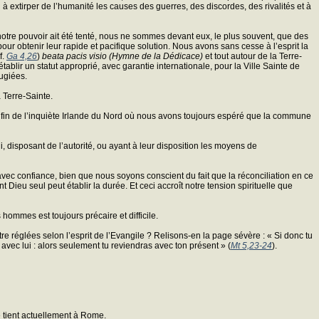
 à extirper de l’humanité les causes des guerres, des discordes, des rivalités et à
 notre pouvoir ait été tenté, nous ne sommes devant eux, le plus souvent, que des
 obtenir leur rapide et pacifique solution. Nous avons sans cesse à l’esprit la
f.
Ga 4,26
)
beata pacis visio (Hymne de la Dédicace)
et tout autour de la Terre-
ablir un statut approprié, avec garantie internationale, pour la Ville Sainte de
ugiées.
a Terre-Sainte.
 enfin de l’inquiète Irlande du Nord où nous avons toujours espéré que la commune
i, disposant de l’autorité, ou ayant à leur disposition les moyens de
vec confiance, bien que nous soyons conscient du fait que la réconciliation en ce
 Dieu seul peut établir la durée. Et ceci accroît notre tension spirituelle que
s hommes est toujours précaire et difficile.
réglées selon l’esprit de l’Evangile ? Relisons-en la page sévère : « Si donc tu
er avec lui : alors seulement tu reviendras avec ton présent » (
Mt 5,23-24
).
e tient actuellement à Rome.