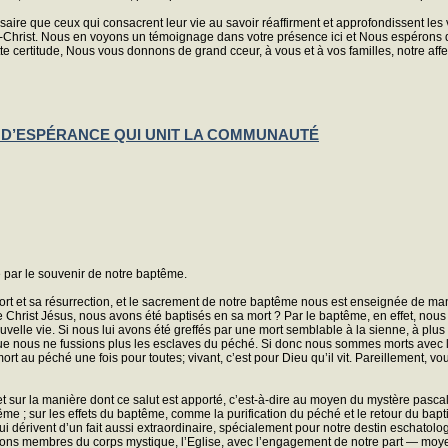
ssaire que ceux qui consacrent leur vie au savoir réaffirment et approfondissent l
sus-Christ. Nous en voyons un témoignage dans votre présence ici et Nous espérons
tte certitude, Nous vous donnons de grand cceur, à vous et à vos familles, notre af
ET D’ESPÉRANCE QUI UNIT LA COMMUNAUTÉ
e par le souvenir de notre baptême.
 mort et sa résurrection, et le sacrement de notre baptême nous est enseignée de 
Christ Jésus, nous avons été baptisés en sa mort ? Par le baptême, en effet, nous 
elle vie. Si nous lui avons été greffés par une mort semblable à la sienne, à plus 
 que nous ne fussions plus les esclaves du péché. Si donc nous sommes morts avec le 
est mort au péché une fois pour toutes; vivant, c’est pour Dieu qu’il vit. Pareilleme
 et sur la manière dont ce salut est apporté, c’est-à-dire au moyen du mystère pascal
me ; sur les effets du baptême, comme la purification du péché et le retour du baptis
ui dérivent d’un fait aussi extraordinaire, spécialement pour notre destin eschatolog
nons membres du corps mystique, l’Eglise, avec l’engagement de notre part — moyen