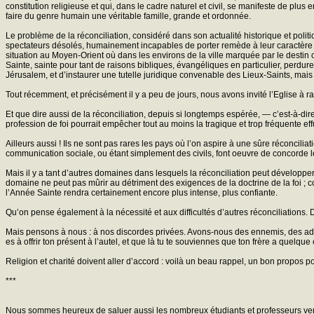
constitution religieuse et qui, dans le cadre naturel et civil, se manifeste de pl
faire du genre humain une véritable famille, grande et ordonnée.
Le problème de la réconciliation, considéré dans son actualité historique et poli
spectateurs désolés, humainement incapables de porter remède à leur caractère d
situation au Moyen-Orient où dans les environs de la ville marquée par le destin 
Sainte, sainte pour tant de raisons bibliques, évangéliques en particulier, perdure
Jérusalem, et d’instaurer une tutelle juridique convenable des Lieux-Saints, mai
Tout récemment, et précisément il y a peu de jours, nous avons invité l’Eglise à ra
Et que dire aussi de la réconciliation, depuis si longtemps espérée, — c’est-à-d
profession de foi pourrait empêcher tout au moins la tragique et trop fréquente ef
Ailleurs aussi ! Ils ne sont pas rares les pays où l’on aspire à une sûre réconcili
communication sociale, ou étant simplement des civils, font oeuvre de concorde 
Mais il y a tant d’autres domaines dans lesquels la réconciliation peut développ
domaine ne peut pas mûrir au détriment des exigences de la doctrine de la foi ; con
l’Année Sainte rendra certainement encore plus intense, plus confiante.
Qu’on pense également à la nécessité et aux difficultés d’autres réconciliations. Dan
Mais pensons à nous : à nos discordes privées. Avons-nous des ennemis, des adve
es à offrir ton présent à l’autel, et que là tu te souviennes que ton frère a quelque
Religion et charité doivent aller d’accord : voilà un beau rappel, un bon propos p
***
Nous sommes heureux de saluer aussi les nombreux étudiants et professeurs venus,