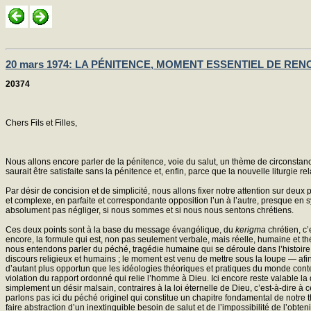
20 mars 1974: LA PÉNITENCE, MOMENT ESSENTIEL DE RE
20374
Chers Fils et Filles,
Nous allons encore parler de la pénitence, voie du salut, un thème de circonstan
saurait être satisfaite sans la pénitence et, enfin, parce que la nouvelle liturgie rel
Par désir de concision et de simplicité, nous allons fixer notre attention sur d
et complexe, en parfaite et correspondante opposition l’un à l’autre, presque en s
absolument pas négliger, si nous sommes et si nous nous sentons chrétiens.
Ces deux points sont à la base du message évangélique, du
kerigma
chrétien, c’
encore, la formule qui est, non pas seulement verbale, mais réelle, humaine et t
nous entendons parler du péché, tragédie humaine qui se déroule dans l’histoire 
discours religieux et humains ; le moment est venu de mettre sous la loupe — afin d
d’autant plus opportun que les idéologies théoriques et pratiques du monde contem
violation du rapport ordonné qui relie l’homme à Dieu. Ici encore reste valable la
simplement un désir malsain, contraires à la loi éternelle de Dieu, c’est-à-dire à c
parlons pas ici du péché originel qui constitue un chapitre fondamental de notre t
faire abstraction d’un inextinguible besoin de salut et de l’impossibilité de l’obteni