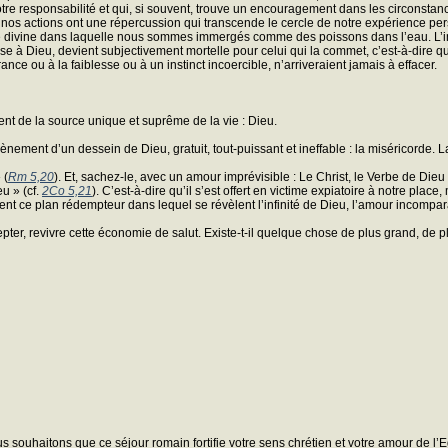
 notre responsabilité et qui, si souvent, trouve un encouragement dans les circonstan
 nos actions ont une répercussion qui transcende le cercle de notre expérience per
lonté divine dans laquelle nous sommes immergés comme des poissons dans l’eau. L
ense à Dieu, devient subjectivement mortelle pour celui qui la commet, c’est-à-dire qu
ance ou à la faiblesse ou à un instinct incoercible, n’arriveraient jamais à effacer.
ment de la source unique et suprême de la vie : Dieu.
’avènement d’un dessein de Dieu, gratuit, tout-puissant et ineffable : la miséricorde
 (
Rm 5,20
). Et, sachez-le, avec un amour imprévisible : Le Christ, le Verbe de Die
u » (cf.
2Co 5,21
). C’est-à-dire qu’il s’est offert en victime expiatoire à notre plac
t ce plan rédempteur dans lequel se révèlent l’infinité de Dieu, l’amour incomparabl
epter, revivre cette économie de salut. Existe-t-il quelque chose de plus grand, de p
souhaitons que ce séjour romain fortifie votre sens chrétien et votre amour de l’