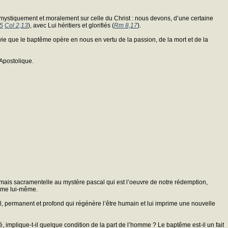
ler mystiquement et moralement sur celle du Christ : nous devons, d’une certaine
,5
Col 2,13
), avec Lui héritiers et glorifiés (
Rm 8,17
).
vie que le baptême opère en nous en vertu de la passion, de la mort et de la
 Apostolique.
e mais sacramentelle au mystère pascal qui est l’oeuvre de notre rédemption,
tême lui-même.
l, permanent et profond qui régénère l’être humain et lui imprime une nouvelle
 implique-t-il quelque condition de la part de l’homme ? Le baptême est-il un fait