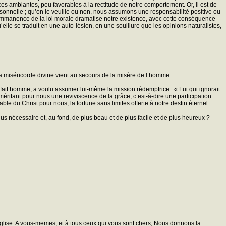
ces ambiantes, peu favorables à la rectitude de notre comportement. Or, il est de
sonnelle ; qu’on le veuille ou non, nous assumons une responsabilité positive ou
’immanence de la loi morale dramatise notre existence, avec cette conséquence
’elle se traduit en une auto-lésion, en une souillure que les opinions naturalistes,
. La miséricorde divine vient au secours de la misère de l’homme.
u fait homme, a voulu assumer lui-même la mission rédemptrice : « Lui qui ignorait
e, méritant pour nous une reviviscence de la grâce, c’est-à-dire une participation
e du Christ pour nous, la fortune sans limites offerte à notre destin éternel.
lus nécessaire et, au fond, de plus beau et de plus facile et de plus heureux ?
Eglise. A vous-memes, et à tous ceux qui vous sont chers, Nous donnons la