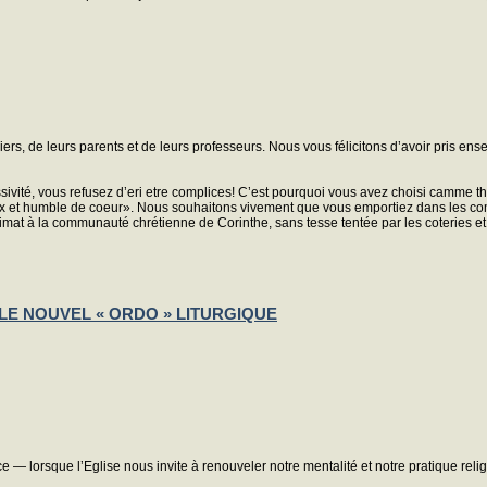
rs, de leurs parents et de leurs professeurs. Nous vous félicitons d’avoir pris e
vité, vous refusez d’eri etre complices! C’est pourquoi vous avez choisi camme thè
doux et humble de coeur». Nous souhaitons vivement que vous emportiez dans les c
rimat à la communauté chrétienne de Corinthe, sans tesse tentée par les coteries et 
S LE NOUVEL « ORDO » LITURGIQUE
e — lorsque l’Eglise nous invite à renouveler notre mentalité et notre pratique re