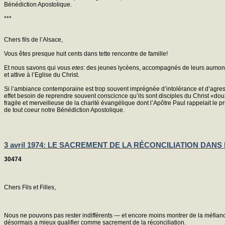
Bénédiction Apostolique.
***
Chers fils de l’Alsace,
Vous êtes presque huit cents dans tette rencontre de famille!
Et nous savons qui vous
etes
: des jeunes lycéens, accompagnés de leurs aumonie
et attive à l’Eglise du Christ.
Si l’ambiance contemporaine est trop souvent imprégnée d’intolérance et d’agressi
effet besoin de reprendre souvent conscicnce qu’ils sont disciples du Christ «
fragile et merveilleuse de la charité évangélique dont l’Apôtre Paul rappelait le p
de tout coeur notre Bénédiction Apostolique.
3 avril 1974: LE SACREMENT DE LA RÉCONCILIATION DAN
30474
Chers Fils et Filles,
Nous ne pouvons pas rester indifférents — et encore moins montrer de la méfianc
désormais a mieux qualifier comme sacrement de la réconciliation.