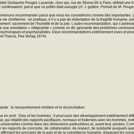
, l’Abbé Guillaume Pouget, Lazariste, chez qui, rue de Sèvres 85 à Paris, défilait u
 confessaient, parce que ce prêtre était aveugle (cf. J. guitton,
Portrait de M. Pouge
imerions recommander parce que nous les considérons comme très importantes. La p
a vie chrétienne ; en pratique, il n’y a pas de rédemption de la fragilité humaine, pe
ement: sacrement de l’humilité et de la joie. L’autre recommandation, qui s’adresse a
e une orientation « intégraliste » comme on dit, ignorante des problèmes communautai
psychologues et psychanalistes. Deux recommandations extrêmement vives et pressa
 et Triacca, Pas Verlag 1974).
nte : le renouvellement chrétien et la réconciliation.
x en sont : Dieu et les hommes ; il peut avoir des développement extrêmement différe
social, qui rétablit des rapports pacifiques, normaux et fraternels avec les hommes, n
s universelles comme dans ses dimensions particulières et, avant tout, privées.
rde les rapports de concorde, de collaboration, de respect, de solidarité auxquels au
et affirmant les principes de la paix et de la coexistence humaine, éduquant les consc