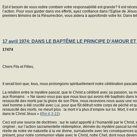
Est-il besoin de vous redire combien votre responsabilité est grande? Il est néce
l’action. Pour vous guider dans vos efforts, ayez confiance dans l’Eglise de Jé
premiers témoins de la Résurrection, vous aidera à approfondir votre foi. Dans te
17 avril 1974: DANS LE BAPTÊME LE PRINCIPE D’AMOUR 
17474
Chers Fils et Filles,
Il serait bon que, tous, nous prolongions spirituellement notre célébration pascal
La relation entre le mystère pascal, que le Christ a célébré avec sa passion, sa
aux Romains : « Ne savez-vous pas que nous tous qui avons été baptisés dans le 
ressuscité des morts par la gloire de son Père, nous recevions nous aussi une nouv
vieil homme a été crucifié avec Lui, pour que fût détruit notre corps de péché et
ressuscité des morts, ne meurt plus : la mort n’a plus d’empire sur lui. Mort, il 
dans le Christ Jésus » (
Rm 6,3-11
).
Ceci est une source de doctrines : sur le salut apporté à l’humanité par le Christ,
originel ; sur l’action sacramentelle rédemptrice, dérivée du mystère pascal lui-mê
réelle de notre vie naturelle à la vie divine, surnaturelle avec les conséquences q
présent, pour notre communion vitale avec le Christ, notre Chef, dont nous deve