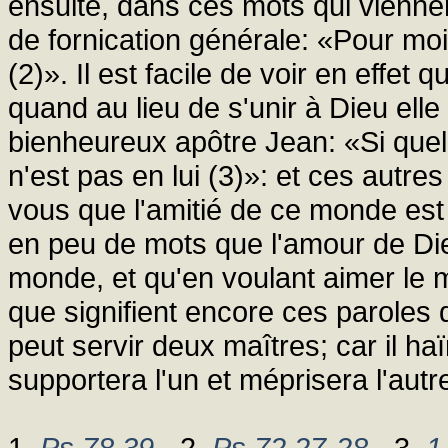
ensuite, dans ces mots qui vienne
de fornication générale: «Pour mo
(2)». Il est facile de voir en effet 
quand au lieu de s'unir à Dieu ell
bienheureux apôtre Jean: «Si que
n'est pas en lui (3)»: et ces autre
vous que l'amitié de ce monde est
en peu de mots que l'amour de Die
monde, et qu'en voulant aimer le 
que signifient encore ces paroles 
peut servir deux maîtres; car il haïr
supportera l'un et méprisera l'autr
1.
Ps 78,39
- 2.
Ps 72,27-28
- 3.
1