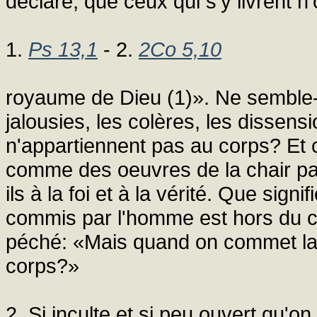
déclaré, que ceux qui s'y livrent n
1.
Ps 13,1
- 2.
2Co 5,10
royaume de Dieu (1)». Ne semble-t
jalousies, les colères, les dissensi
n'appartiennent pas au corps? Et 
comme des oeuvres de la chair par
ils à la foi et à la vérité. Que sig
commis par l'homme est hors du co
péché: «Mais quand on commet la 
corps?»
2. Si inculte et si peu ouvert qu'on