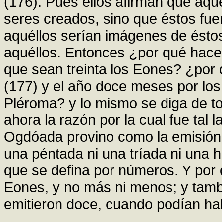
(176). Pues ellos afirman que aqué
seres creados, sino que éstos fue
aquéllos serían imágenes de éstos
aquéllos. Entonces ¿por qué hacen
que sean treinta los Eones? ¿por 
(177) y el año doce meses por los
Pléroma? y lo mismo se diga de t
ahora la razón por la cual fue tal 
Ogdóada provino como la emisión p
una péntada ni una tríada ni una h
que se defina por números. Y por q
Eones, y no más ni menos; y tambi
emitieron doce, cuando podían ha