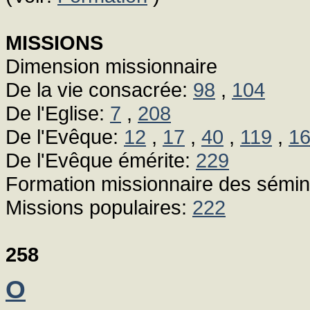
MISSIONS
Dimension missionnaire
De la vie consacrée:
98
,
104
De l'Eglise:
7
,
208
De l'Evêque:
12
,
17
,
40
,
119
,
1
De l'Evêque émérite:
229
Formation missionnaire des sémin
Missions populaires:
222
258
O