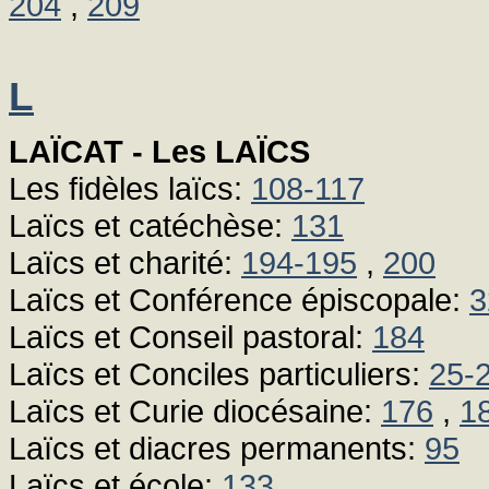
204
,
209
L
LAÏCAT - Les LAÏCS
Les fidèles laïcs:
108-117
Laïcs et catéchèse:
131
Laïcs et charité:
194-195
,
200
Laïcs et Conférence épiscopale:
3
Laïcs et Conseil pastoral:
184
Laïcs et Conciles particuliers:
25-
Laïcs et Curie diocésaine:
176
,
1
Laïcs et diacres permanents:
95
Laïcs et école:
133