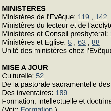
MINISTERES
Ministères de l'Evêque:
119
,
142
Ministères du lecteur et de l'acoly
Ministères et Conseil presbytéral:
Ministères et Eglise:
8
;
63
,
88
Unité des ministères chez l'Evêqu
MISE A JOUR
Culturelle:
52
De la pastorale sacramentelle de
Des inventaires:
189
Formation, intellectuelle et doctrin
(Voir:
Formation
)