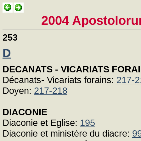
2004 Apostolor
253
D
DECANATS - VICARIATS FORA
Décanats- Vicariats forains:
217-2
Doyen:
217-218
DIACONIE
Diaconie et Eglise:
195
Diaconie et ministère du diacre:
9