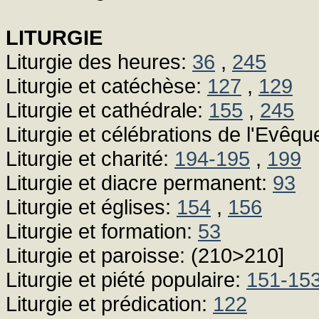
LITURGIE
Liturgie des heures:
36
,
245
Liturgie et catéchèse:
127
,
129
Liturgie et cathédrale:
155
,
245
Liturgie et célébrations de l'Evêqu
Liturgie et charité:
194-195
,
199
Liturgie et diacre permanent:
93
Liturgie et églises:
154
,
156
Liturgie et formation:
53
Liturgie et paroisse: (210>210]
Liturgie et piété populaire:
151-15
Liturgie et prédication:
122