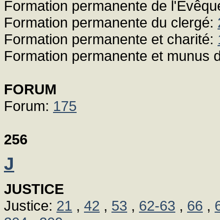
Formation permanente de l'Evêqu
Formation permanente du clergé:
Formation permanente et charité:
Formation permanente et munus 
FORUM
Forum:
175
256
J
JUSTICE
Justice:
21
,
42
,
53
,
62-63
,
66
,