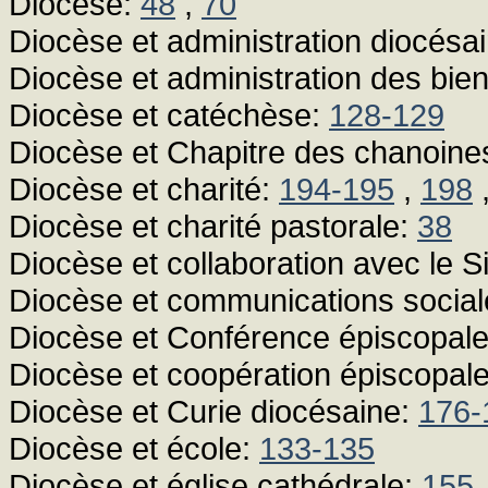
Diocèse:
48
,
70
Diocèse et administration diocésa
Diocèse et administration des bie
Diocèse et catéchèse:
128-129
Diocèse et Chapitre des chanoine
Diocèse et charité:
194-195
,
198
Diocèse et charité pastorale:
38
Diocèse et collaboration avec le S
Diocèse et communications socia
Diocèse et Conférence épiscopal
Diocèse et coopération épiscopal
Diocèse et Curie diocésaine:
176-
Diocèse et école:
133-135
Diocèse et église cathédrale:
155