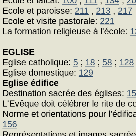
Ecole et laïcat:
100
,
111
,
134
,
2
Ecole et paroisse:
211
,
213
,
217
Ecole et visite pastorale:
221
La formation religieuse à l'école:
1
EGLISE
Eglise catholique:
5
;
18
;
58
;
128
Eglise domestique:
129
Eglise édifice
Destination sacrée des églises:
1
L'Evêque doit célébrer le rite de 
Norme et orientations pour l'édifica
156
Représentations et images sacrée