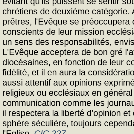
évitant qu'ils puissent se sentir 
chrétiens de deuxième catégorie. 
prêtres, l'Evêque se préoccupera d
conscients de leur mission ecclésia
un sens des responsabilités, env
L'Evêque acceptera de bon gré l'a
diocésaines, en fonction de leur 
fidélité, et il en aura la considérat
aussi attentif aux opinions exprim
religieux ou ecclésiaux en général
communication comme les journaux,
il respectera la liberté d'opinion et
sphère séculière, toujours cependan
l'Eglise.
CIC 227