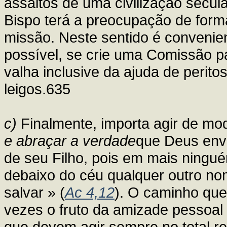
assaltos de uma civilização secula
Bispo terá a preocupação de forma
missão. Neste sentido é convenien
possível, se crie uma Comissão par
valha inclusive da ajuda de peritos
leigos.635
c)
Finalmente, importa agir de m
e abraçar a verdade
que Deus env
de seu Filho, pois em mais ningué
debaixo do céu qualquer outro n
salvar » (
Ac 4,12
). O caminho que
vezes o fruto da amizade pessoal 
que devem agir sempre no total r