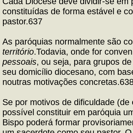
Cada Diocese deve dividir-se em 
constituídas de forma estável e 
pastor.637
As paróquias normalmente são co
território
.Todavia, onde for conven
pessoais
, ou seja, para grupos de
seu domicílio diocesano, com base
noutras motivações concretas.63
Se por motivos de dificuldade (de 
possível constituir em paróquia u
Bispo poderá formar provisoriam
um sacerdote como seu pastor. O 